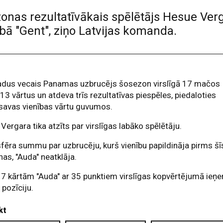
zonas rezultatīvākais spēlētājs Hesue Ver
ubā "Gent", ziņo Latvijas komanda.
adus vecais Panamas uzbrucējs šosezon virslīgā 17 mačos
13 vārtus un atdeva trīs rezultatīvas piespēles, piedaloties
savas vienības vārtu guvumos.
ī Vergara tika atzīts par virslīgas labāko spēlētāju.
fēra summu par uzbrucēju, kurš vienību papildināja pirms šī
as, "Auda" neatklāja.
7 kārtām "Auda" ar 35 punktiem virslīgas kopvērtējumā ieņ
 pozīciju.
kt