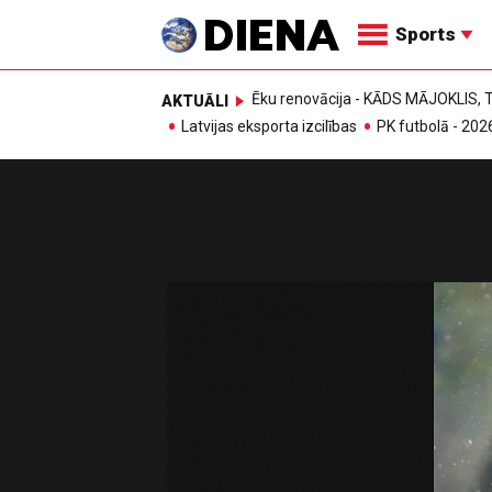
Sports
Ēku renovācija - KĀDS MĀJOKLIS
AKTUĀLI
Latvijas eksporta izcilības
PK futbolā - 202