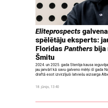
Eliteprospects
galvena
spēlētāju eksperts: ja
Floridas
Panthers
bija
Šmitu
2024. un 2025. gada Stenlija kausa ieguvē
jau janvārī kā savu galveno mērķi šī gada N
draftā esot izvirzījuši latviešu aizsarga Albe
18. jūnijs, 13:40