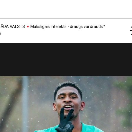
, TĀDA VALSTS
Mākslīgais intelekts - draugs vai drauds?
6