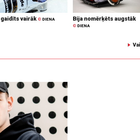
 gaidīts vairāk
Bija nomērķēts augstāk
©
DIENA
©
DIENA
Va