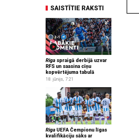
SAISTĪTIE RAKSTI
Riga
spraigā derbijā uzvar
RFS un saasina cīņu
kopvērtējuma tabulā
18. jūnijs, 7:21
Riga
UEFA Čempionu līgas
kvalifikāciju sāks ar