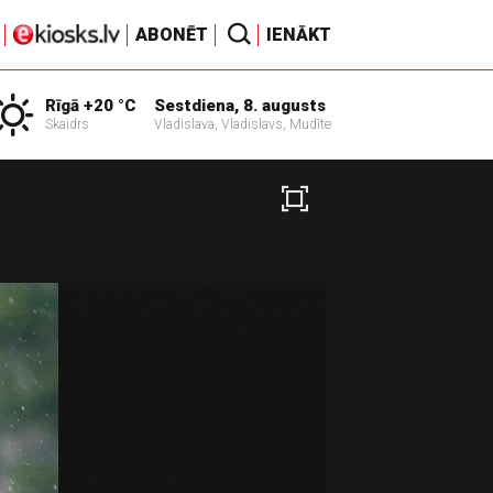
ABONĒT
IENĀKT
Rīgā +20 °C
Sestdiena, 8. augusts
Skaidrs
Vladislava, Vladislavs, Mudīte