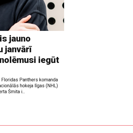
is jauno
u janvārī
 nolēmusi iegūt
ja Floridas Panthers komanda
acionālās hokeja līgas (NHL)
rta Šmita i...