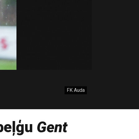
FK Auda
 beļģu
Gent