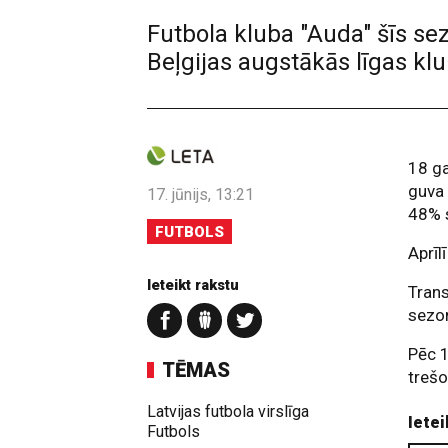
Futbola kluba "Auda" šīs se
Beļgijas augstākās līgas kl
18 g
guva 
17. jūnijs, 13:21
48% 
FUTBOLS
Aprīl
Ieteikt rakstu
Trans
sezon
Pēc 1
TĒMAS
trešo
Latvijas futbola virslīga
Ietei
Futbols