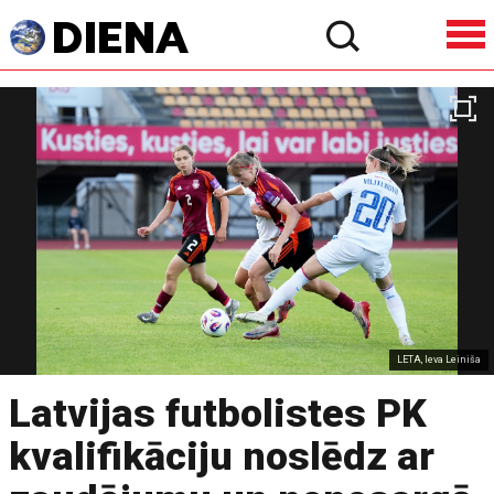
LETA, Ieva Leiniša
Latvijas futbolistes PK
kvalifikāciju noslēdz ar