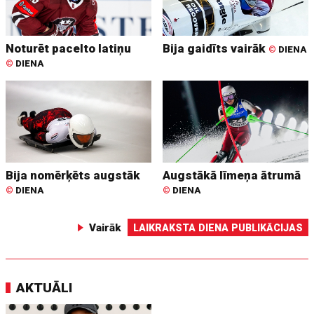
Noturēt pacelto latiņu
Bija gaidīts vairāk
©
DIENA
©
DIENA
Bija nomērķēts augstāk
Augstākā līmeņa ātrumā
©
DIENA
©
DIENA
Vairāk
LAIKRAKSTA DIENA PUBLIKĀCIJAS
AKTUĀLI