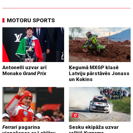
MOTORU SPORTS
Antonelli uzvar arī
Ķegumā MXGP klasē
Monako
Grand Prix
Latviju pārstāvēs Jonass
un Kokins
Ferrari
pagarina
Sesku ekipāža uzvar
vienošanos ar Leklēru
rallijā
Kurzeme