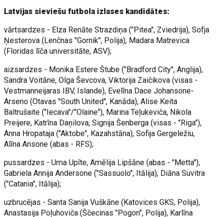
Latvijas sieviešu futbola izlases kandidātes:
vārtsardzes - Elza Renāte Strazdiņa ("Pitea", Zviedrija), Sofja
Ņesterova (Lenčnas "Gornik", Polija), Madara Matrevica
(Floridas līča universitāte, ASV);
aizsardzes - Monika Estere Štube ("Bradford City", Anglija),
Sandra Voitāne, Olga Ševcova, Viktorija Zaičikova (visas -
Vestmanneijaras IBV, Islande), Evelīna Dace Johansone-
Arseno (Otavas "South United", Kanāda), Alise Keita
Baltrušaite ("Iecava"/"Olaine"), Marina Teļukeviča, Nikola
Preijere, Katrīna Daņilova, Signija Šenberga (visas - "Riga"),
Anna Hropataja ("Aktobe", Kazahstāna), Sofija Gergeležiu,
Alīna Ansone (abas - RFS);
pussardzes - Uma Upīte, Amēlija Lipšāne (abas - "Metta"),
Gabriela Annija Andersone ("Sassuolo", Itālija), Diāna Suvitra
("Catania", Itālija);
uzbrucējas - Santa Sanija Vuškāne (Katovices GKS, Polija),
Anastasija Poļuhoviča (Ščecinas "Pogon", Polija), Karlīna