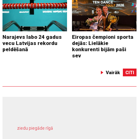
Narajevs labo 24 gadus
Eiropas čempioni sporta
vecu Latvijas rekordu
dejās: Lielākie
peldēšanā
konkurenti bijām paši
sev
Vairāk
CITI
ziedu piegāde rīgā
meliorācijas darbi