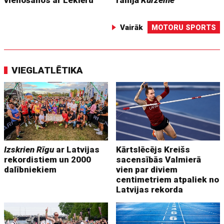
Vairāk
MOTORU SPORTS
VIEGLATLĒTIKA
Izskrien Rīgu
ar Latvijas
Kārtslēcējs Kreišs
rekordistiem un 2000
sacensībās Valmierā
dalībniekiem
vien par diviem
centimetriem atpaliek no
Latvijas rekorda