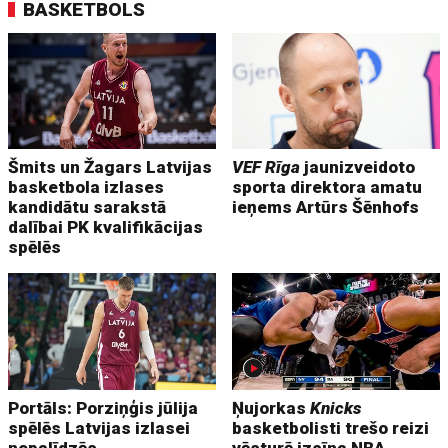
BASKETBOLS
Šmits un Žagars Latvijas
VEF Rīga
jaunizveidoto
basketbola izlases
sporta direktora amatu
kandidātu sarakstā
ieņems Artūrs Šēnhofs
dalībai PK kvalifikācijas
spēlēs
Portāls: Porziņģis jūlija
Ņujorkas
Knicks
spēlēs Latvijas izlasei
basketbolisti trešo reizi