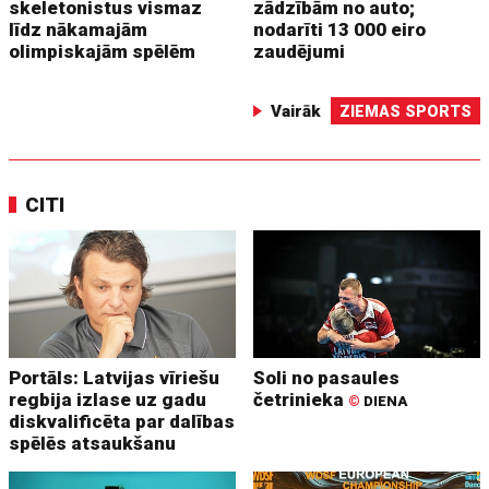
skeletonistus vismaz
zādzībām no auto;
līdz nākamajām
nodarīti 13 000 eiro
olimpiskajām spēlēm
zaudējumi
Vairāk
ZIEMAS SPORTS
CITI
Portāls: Latvijas vīriešu
Soli no pasaules
regbija izlase uz gadu
četrinieka
©
DIENA
diskvalificēta par dalības
spēlēs atsaukšanu