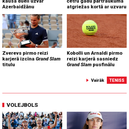
kausa duelī uzvar
četru gadu pārtraukuma
Azerbaidžānu
atgriežas kortā ar uzvaru
Zverevs pirmo reizi
Kobolli un Arnaldi pirmo
karjerā izcīna
Grand Slam
reizi karjerā sasniedz
titulu
Grand Slam
pusfinālu
Vairāk
TENISS
VOLEJBOLS