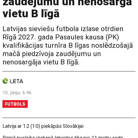
zaudējumu un nenosargā
vietu B līgā
Latvijas sieviešu futbola izlase otrdien
Rīgā 2027. gada Pasaules kausa (PK)
kvalifikācijas turnīra B līgas noslēdzošajā
mačā piedzīvoja zaudējumu un
nenosargāja vietu B līgā.
10. jūnijs, 6:46
FUTBOLS
Latvija ar 1:2 (1:0) piekāpās Slovākijai
Pirmā puslaika izskaņā latvietes tika pie 11 metru soda