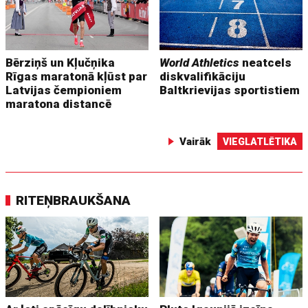
Bērziņš un Kļučņika
World Athletics
neatcels
Rīgas maratonā kļūst par
diskvalifikāciju
Latvijas čempioniem
Baltkrievijas sportistiem
maratona distancē
Vairāk
VIEGLATLĒTIKA
RITEŅBRAUKŠANA