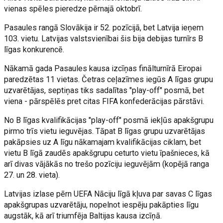
vienas spēles pieredze pērnajā oktobrī.
Pasaules rangā Slovākija ir 52. pozīcijā, bet Latvija ieņem
103. vietu. Latvijas valstsvienībai šis bija debijas turnīrs B
līgas konkurencē.
Nākamā gada Pasaules kausa izcīņas finālturnīrā Eiropai
paredzētas 11 vietas. Četras ceļazīmes iegūs A līgas grupu
uzvarētājas, septiņas tiks sadalītas "play-off" posmā, bet
viena - pārspēlēs pret citas FIFA konfederācijas pārstāvi.
No B līgas kvalifikācijas "play-off" posmā iekļūs apakšgrupu
pirmo trīs vietu ieguvējas. Tāpat B līgas grupu uzvarētājas
pakāpsies uz A līgu nākamajam kvalifikācijas ciklam, bet
vietu B līgā zaudēs apakšgrupu ceturto vietu īpašnieces, kā
arī divas vājākās no trešo pozīciju ieguvējām (kopējā ranga
27. un 28. vieta).
Latvijas izlase pērn UEFA Nāciju līgā kļuva par savas C līgas
apakšgrupas uzvarētāju, nopelnot iespēju pakāpties līgu
augstāk, kā arī triumfēja Baltijas kausa izcīņā.