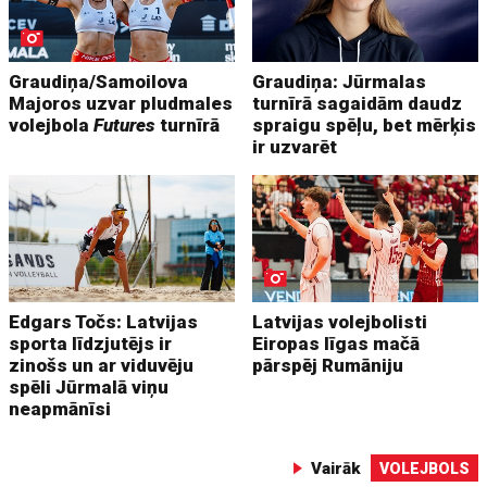
Graudiņa/Samoilova
Graudiņa: Jūrmalas
Majoros uzvar pludmales
turnīrā sagaidām daudz
volejbola
Futures
turnīrā
spraigu spēļu, bet mērķis
ir uzvarēt
Edgars Točs: Latvijas
Latvijas volejbolisti
sporta līdzjutējs ir
Eiropas līgas mačā
zinošs un ar viduvēju
pārspēj Rumāniju
spēli Jūrmalā viņu
neapmānīsi
Vairāk
VOLEJBOLS