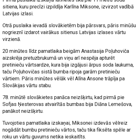
sitiena, kuru precīzi izpildīja Karlīna Miksone, izvirzot vadībā
Latvijas izlasi.
Otrā puslaika ievadā slovākietēm bija pārsvars, pāris minūšu
nogrieznī izdarot vairākus sitienus Latvijas izlases vārtu
virzienā.
20 minūtes līdz pamatlaika beigām Anastasija Poļuhoviča
aizskrēja pretuzbrukumā un viņu arī nespēja apturēt
pretinieču vārtsardze, kura bija izgājusi ārpus soda laukuma,
taču Poļuhovičas sistā bumba ripoja garām pretinieču
vārtiem. Pāris minūtes vēlāk vēl Alīna Ansone trāpīja pa
Slovākijas vārtu stabu.
78. minūtē slovākietes panāca neizšķirtu, kad pirmā pie
Sofjas Ņesterovas atvairītās bumbas bija Diāna Lemešova,
panākot neizšķirtu.
Tuvojoties pamatlaika izskaņai, Miksonei izdevās vēlreiz
nogādāt bumbu pretinieču vārtos, taču tika fiksēta spēle ar
roku un vārtu guvums netika ieskaitīts.