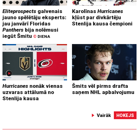
Eliteprospects
galvenais
Karolīnas
Hurricanes
jauno spēlētāju eksperts:
kļūst par divkārtēju
jau janvārī Floridas
Stenlija kausa čempioni
Panthers
bija nolēmusi
iegūt Šmitu
©
DIENA
Hurricanes
nonāk vienas
Šmits vēl pirms drafta
uzvaras attālumā no
saņem NHL apbalvojumu
Stenlija kausa
Vairāk
HOKEJS