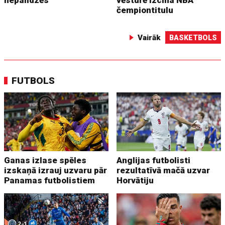
nepalīdzēs
vēsturē izcīna NBA
čempiontitulu
Vairāk
BASKETBOLS
FUTBOLS
Ganas izlase spēles
Anglijas futbolisti
izskaņā izrauj uzvaru pār
rezultatīvā mačā uzvar
Panamas futbolistiem
Horvātiju