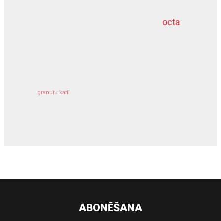
octa
dziļurbums
kravu apdrošināšana
granulu katli
siltumsūknis
ABONĒŠANA