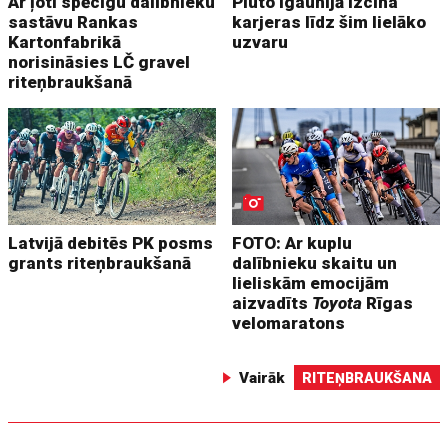
Ar ļoti spēcīgu dalībnieku
Pluto Igaunijā izcīna
sastāvu Rankas
karjeras līdz šim lielāko
Kartonfabrikā
uzvaru
norisināsies LČ gravel
riteņbraukšanā
Latvijā debitēs PK posms
FOTO: Ar kuplu
grants riteņbraukšanā
dalībnieku skaitu un
lieliskām emocijām
aizvadīts
Toyota
Rīgas
velomaratons
Vairāk
RITEŅBRAUKŠANA