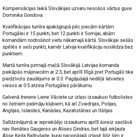
Kompensācijas laikā Slovākijas uzvaru nesošos vārtus guva
Dominika Gondova.
Kvalifikācijas turnīra apakšgrupā pēc piecām kārtām
Portugālei ir 15 punkti, bet 12 punkti ir Somijai, abām
komandām nodrošinot vietu nākamajā kārtā. Slovākijai sešās
spēlēs ir seši punkti, kamēr Latvija kvalifikāciju noslēdza bez
punktiem.
Martā turnīra pirmajā mačā Slovākijā Latvijas komanda
piekāpās mājiniecēm ar 2:3, bet aprīlī Rīgā pret Portugāli tika
piedzīvots zaudējums ar 0:3. Pagājušajā nedēļā latvietes
viesos ar 0:5 atzina Portugāles pārākumu.
Galvenā trenere Liene Vāciete uz izlasi izsaukusi futbolistes
no četriem pašmāju klubiem, kā arī Zviedrijas, Polijas,
Anglijas, Islandes, Kanādas, Kazahstānas un Itālijas.
Salīdzinājumā ar iepriekšējo izsaukumu aprīlī šoreiz sastāvā
nav Renātes Gaugeres un Alises Gindras, bet tajā iekļauta
Alise Keita Baltrušaite, kurai nacionālajā izlasē līdz šim ir