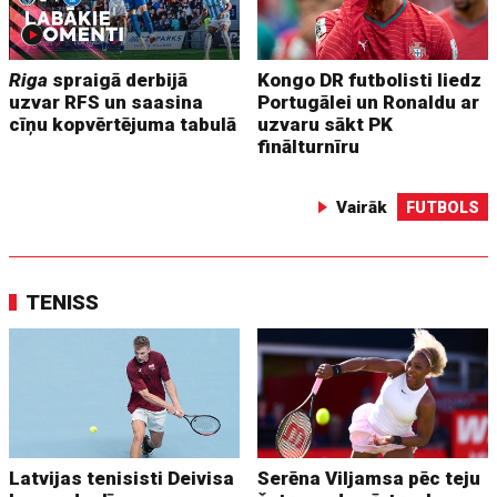
Riga
spraigā derbijā
Kongo DR futbolisti liedz
uzvar RFS un saasina
Portugālei un Ronaldu ar
cīņu kopvērtējuma tabulā
uzvaru sākt PK
finālturnīru
Vairāk
FUTBOLS
TENISS
Latvijas tenisisti Deivisa
Serēna Viljamsa pēc teju