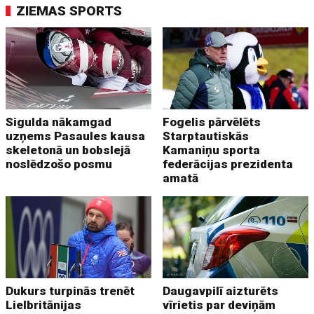
ZIEMAS SPORTS
Sigulda nākamgad
Fogelis pārvēlēts
uzņems Pasaules kausa
Starptautiskās
skeletonā un bobslejā
Kamaniņu sporta
noslēdzošo posmu
federācijas prezidenta
amatā
Dukurs turpinās trenēt
Daugavpilī aizturēts
Lielbritānijas
vīrietis par deviņām