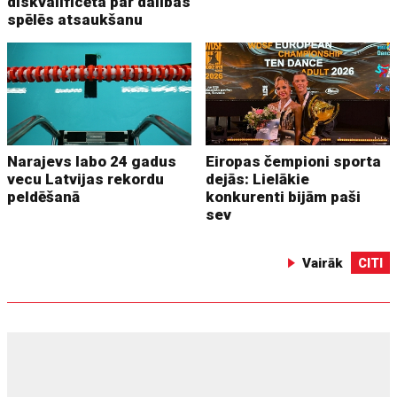
diskvalificēta par dalības
spēlēs atsaukšanu
Narajevs labo 24 gadus
Eiropas čempioni sporta
vecu Latvijas rekordu
dejās: Lielākie
peldēšanā
konkurenti bijām paši
sev
Vairāk
CITI