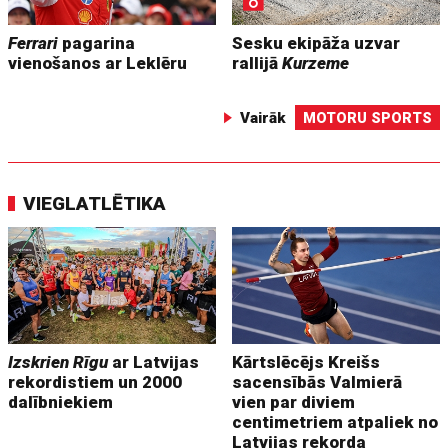
Ferrari
pagarina
Sesku ekipāža uzvar
vienošanos ar Leklēru
rallijā
Kurzeme
Vairāk
MOTORU SPORTS
VIEGLATLĒTIKA
Izskrien Rīgu
ar Latvijas
Kārtslēcējs Kreišs
rekordistiem un 2000
sacensībās Valmierā
dalībniekiem
vien par diviem
centimetriem atpaliek no
Latvijas rekorda