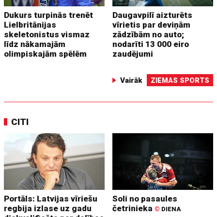
Dukurs turpinās trenēt
Daugavpilī aizturēts
Lielbritānijas
vīrietis par deviņām
skeletonistus vismaz
zādzībām no auto;
līdz nākamajām
nodarīti 13 000 eiro
olimpiskajām spēlēm
zaudējumi
Vairāk
ZIEMAS SPORTS
CITI
Portāls: Latvijas vīriešu
Soli no pasaules
regbija izlase uz gadu
četrinieka
©
DIENA