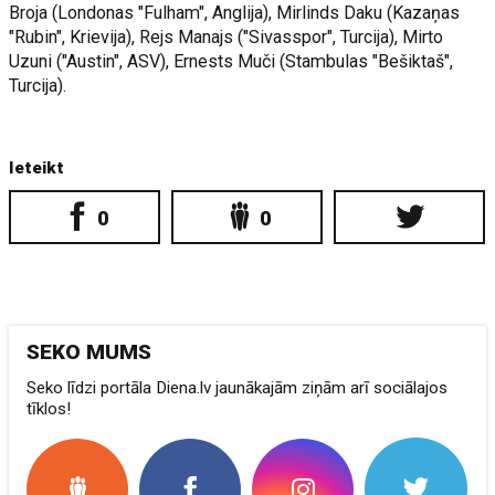
Broja (Londonas "Fulham", Anglija), Mirlinds Daku (Kazaņas
"Rubin", Krievija), Rejs Manajs ("Sivasspor", Turcija), Mirto
Uzuni ("Austin", ASV), Ernests Muči (Stambulas "Bešiktaš",
Turcija).
Ieteikt
0
0
SEKO MUMS
Seko līdzi portāla Diena.lv jaunākajām ziņām arī sociālajos
tīklos!