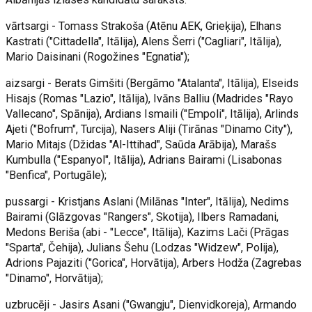
vārtsargi - Tomass Strakoša (Atēnu AEK, Grieķija), Elhans
Kastrati ("Cittadella", Itālija), Alens Šerri ("Cagliari", Itālija),
Mario Daisinani (Rogožines "Egnatia");
aizsargi - Berats Gimšiti (Bergāmo "Atalanta", Itālija), Elseids
Hisajs (Romas "Lazio", Itālija), Ivāns Balliu (Madrides "Rayo
Vallecano", Spānija), Ardians Ismaili ("Empoli", Itālija), Arlinds
Ajeti ("Bofrum", Turcija), Nasers Aliji (Tirānas "Dinamo City"),
Mario Mitajs (Džidas "Al-Ittihad", Saūda Arābija), Marašs
Kumbulla ("Espanyol", Itālija), Adrians Bairami (Lisabonas
"Benfica", Portugāle);
pussargi - Kristjans Aslani (Milānas "Inter", Itālija), Nedims
Bairami (Glāzgovas "Rangers", Skotija), Ilbers Ramadani,
Medons Beriša (abi - "Lecce", Itālija), Kazims Lači (Prāgas
"Sparta", Čehija), Julians Šehu (Lodzas "Widzew", Polija),
Adrions Pajaziti ("Gorica", Horvātija), Arbers Hodža (Zagrebas
"Dinamo", Horvātija);
uzbrucēji - Jasirs Asani ("Gwangju", Dienvidkoreja), Armando