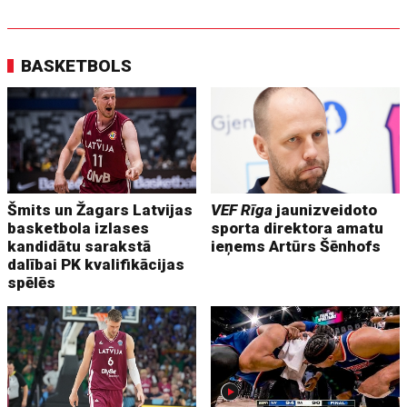
BASKETBOLS
Šmits un Žagars Latvijas
VEF Rīga
jaunizveidoto
basketbola izlases
sporta direktora amatu
kandidātu sarakstā
ieņems Artūrs Šēnhofs
dalībai PK kvalifikācijas
spēlēs