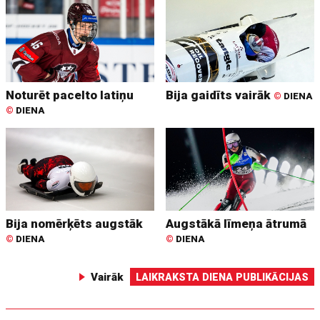
Noturēt pacelto latiņu
Bija gaidīts vairāk
©
DIENA
©
DIENA
Bija nomērķēts augstāk
Augstākā līmeņa ātrumā
©
DIENA
©
DIENA
Vairāk
LAIKRAKSTA DIENA PUBLIKĀCIJAS