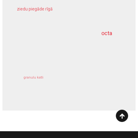
ziedu piegāde rīgā
meliorācijas darbi
octa
dziļurbums
kravu apdrošināšana
granulu katli
siltumsūknis