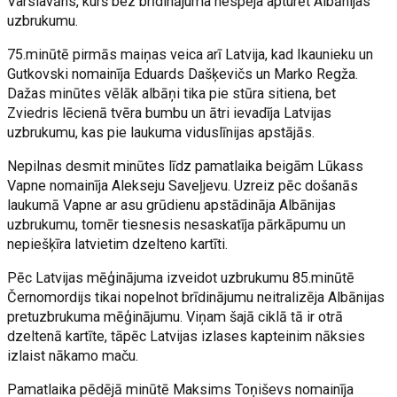
Varslavāns, kurš bez brīdinājuma nespēja apturēt Albānijas
uzbrukumu.
75.minūtē pirmās maiņas veica arī Latvija, kad Ikaunieku un
Gutkovski nomainīja Eduards Dašķevičs un Marko Regža.
Dažas minūtes vēlāk albāņi tika pie stūra sitiena, bet
Zviedris lēcienā tvēra bumbu un ātri ievadīja Latvijas
uzbrukumu, kas pie laukuma viduslīnijas apstājās.
Nepilnas desmit minūtes līdz pamatlaika beigām Lūkass
Vapne nomainīja Alekseju Saveļjevu. Uzreiz pēc došanās
laukumā Vapne ar asu grūdienu apstādināja Albānijas
uzbrukumu, tomēr tiesnesis nesaskatīja pārkāpumu un
nepiešķīra latvietim dzelteno kartīti.
Pēc Latvijas mēģinājuma izveidot uzbrukumu 85.minūtē
Černomordijs tikai nopelnot brīdinājumu neitralizēja Albānijas
pretuzbrukuma mēģinājumu. Viņam šajā ciklā tā ir otrā
dzeltenā kartīte, tāpēc Latvijas izlases kapteinim nāksies
izlaist nākamo maču.
Pamatlaika pēdējā minūtē Maksims Toņiševs nomainīja