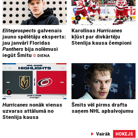
Eliteprospects
galvenais
Karolīnas
Hurricanes
jauno spēlētāju eksperts:
kļūst par divkārtēju
jau janvārī Floridas
Stenlija kausa čempioni
Panthers
bija nolēmusi
iegūt Šmitu
©
DIENA
Hurricanes
nonāk vienas
Šmits vēl pirms drafta
uzvaras attālumā no
saņem NHL apbalvojumu
Stenlija kausa
Vairāk
HOKEJS