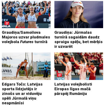
Graudiņa/Samoilova
Graudiņa: Jūrmalas
Majoros uzvar pludmales
turnīrā sagaidām daudz
volejbola
Futures
turnīrā
spraigu spēļu, bet mērķis
ir uzvarēt
Edgars Točs: Latvijas
Latvijas volejbolisti
sporta līdzjutējs ir
Eiropas līgas mačā
zinošs un ar viduvēju
pārspēj Rumāniju
spēli Jūrmalā viņu
neapmānīsi