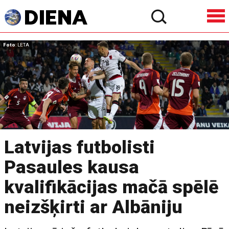
Foto
: LETA
Latvijas futbolisti
Pasaules kausa
kvalifikācijas mačā spēlē
neizšķirti ar Albāniju