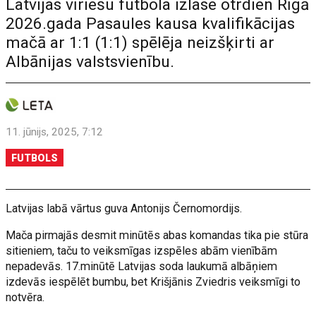
Latvijas vīriešu futbola izlase otrdien Rīgā
2026.gada Pasaules kausa kvalifikācijas
mačā ar 1:1 (1:1) spēlēja neizšķirti ar
Albānijas valstsvienību.
11. jūnijs, 2025, 7:12
FUTBOLS
Latvijas labā vārtus guva Antonijs Černomordijs.
Mača pirmajās desmit minūtēs abas komandas tika pie stūra
sitieniem, taču to veiksmīgas izspēles abām vienībām
nepadevās. 17.minūtē Latvijas soda laukumā albāņiem
izdevās iespēlēt bumbu, bet Krišjānis Zviedris veiksmīgi to
notvēra.