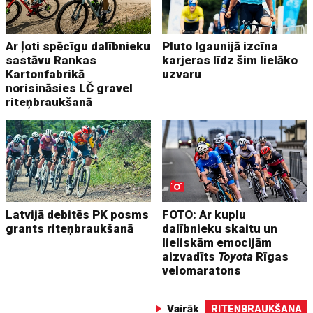
Ar ļoti spēcīgu dalībnieku
Pluto Igaunijā izcīna
sastāvu Rankas
karjeras līdz šim lielāko
Kartonfabrikā
uzvaru
norisināsies LČ gravel
riteņbraukšanā
Latvijā debitēs PK posms
FOTO: Ar kuplu
grants riteņbraukšanā
dalībnieku skaitu un
lieliskām emocijām
aizvadīts
Toyota
Rīgas
velomaratons
Vairāk
RITEŅBRAUKŠANA