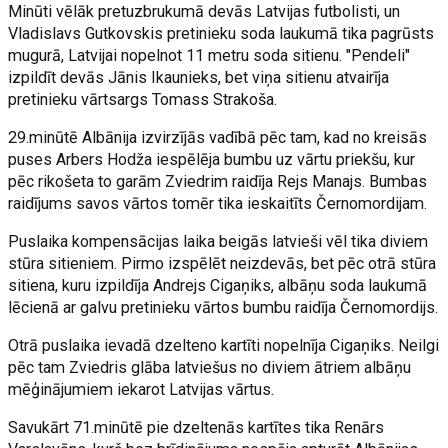
Minūti vēlāk pretuzbrukumā devās Latvijas futbolisti, un
Vladislavs Gutkovskis pretinieku soda laukumā tika pagrūsts
mugurā, Latvijai nopelnot 11 metru soda sitienu. "Pendeli"
izpildīt devās Jānis Ikaunieks, bet viņa sitienu atvairīja
pretinieku vārtsargs Tomass Strakoša.
29.minūtē Albānija izvirzījās vadībā pēc tam, kad no kreisās
puses Arbers Hodža iespēlēja bumbu uz vārtu priekšu, kur
pēc rikošeta to garām Zviedrim raidīja Rejs Manajs. Bumbas
raidījums savos vārtos tomēr tika ieskaitīts Černomordijam.
Puslaika kompensācijas laika beigās latvieši vēl tika diviem
stūra sitieniem. Pirmo izspēlēt neizdevās, bet pēc otrā stūra
sitiena, kuru izpildīja Andrejs Cigaņiks, albāņu soda laukumā
lēcienā ar galvu pretinieku vārtos bumbu raidīja Černomordijs.
Otrā puslaika ievadā dzelteno kartīti nopelnīja Cigaņiks. Neilgi
pēc tam Zviedris glāba latviešus no diviem ātriem albāņu
mēģinājumiem iekarot Latvijas vārtus.
Savukārt 71.minūtē pie dzeltenās kartītes tika Renārs