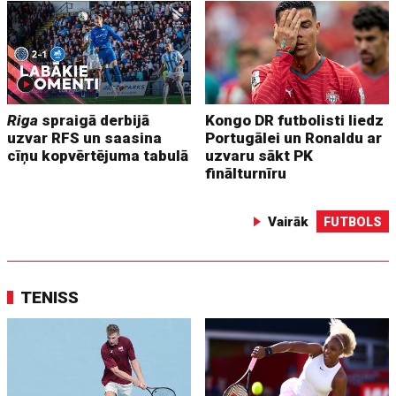
Riga
spraigā derbijā
Kongo DR futbolisti liedz
uzvar RFS un saasina
Portugālei un Ronaldu ar
cīņu kopvērtējuma tabulā
uzvaru sākt PK
finālturnīru
Vairāk
FUTBOLS
TENISS