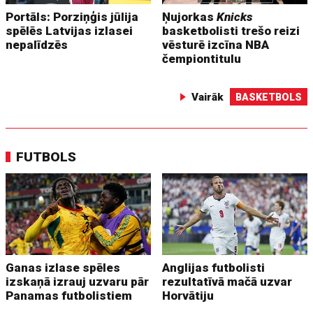
Portāls: Porziņģis jūlija
Ņujorkas
Knicks
spēlēs Latvijas izlasei
basketbolisti trešo reizi
nepalīdzēs
vēsturē izcīna NBA
čempiontitulu
Vairāk
BASKETBOLS
FUTBOLS
Ganas izlase spēles
Anglijas futbolisti
izskaņā izrauj uzvaru pār
rezultatīvā mačā uzvar
Panamas futbolistiem
Horvātiju