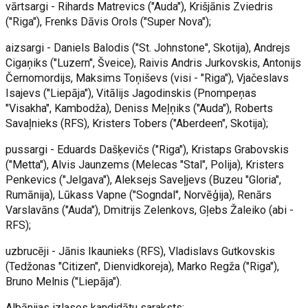
vārtsargi - Rihards Matrevics ("Auda"), Krišjānis Zviedris
("Riga"), Frenks Dāvis Orols ("Super Nova");
aizsargi - Daniels Balodis ("St. Johnstone", Skotija), Andrejs
Cigaņiks ("Luzern", Šveice), Raivis Andris Jurkovskis, Antonijs
Černomordijs, Maksims Toņiševs (visi - "Riga"), Vjačeslavs
Isajevs ("Liepāja"), Vitālijs Jagodinskis (Pnompeņas
"Visakha", Kambodža), Deniss Meļņiks ("Auda"), Roberts
Savaļnieks (RFS), Kristers Tobers ("Aberdeen", Skotija);
pussargi - Eduards Dašķevičs ("Riga"), Kristaps Grabovskis
("Metta"), Alvis Jaunzems (Melecas "Stal", Polija), Kristers
Penkevics ("Jelgava"), Aleksejs Saveļjevs (Buzeu "Gloria",
Rumānija), Lūkass Vapne ("Sogndal", Norvēģija), Renārs
Varslavāns ("Auda"), Dmitrijs Zelenkovs, Gļebs Žaleiko (abi -
RFS);
uzbrucēji - Jānis Ikaunieks (RFS), Vladislavs Gutkovskis
(Tedžonas "Citizen", Dienvidkoreja), Marko Regža ("Riga"),
Bruno Melnis ("Liepāja").
Albānijas izlases kandidātu saraksts: