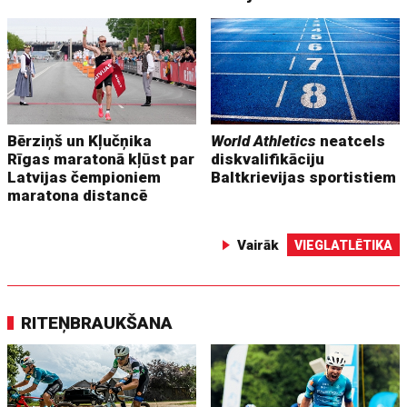
Bērziņš un Kļučņika
World Athletics
neatcels
Rīgas maratonā kļūst par
diskvalifikāciju
Latvijas čempioniem
Baltkrievijas sportistiem
maratona distancē
Vairāk
VIEGLATLĒTIKA
RITEŅBRAUKŠANA