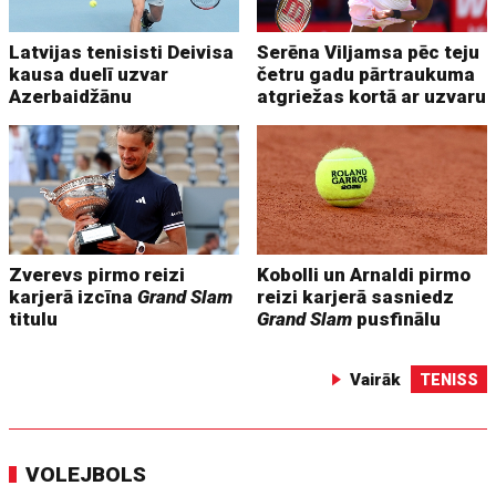
Latvijas tenisisti Deivisa
Serēna Viljamsa pēc teju
kausa duelī uzvar
četru gadu pārtraukuma
Azerbaidžānu
atgriežas kortā ar uzvaru
Zverevs pirmo reizi
Kobolli un Arnaldi pirmo
karjerā izcīna
Grand Slam
reizi karjerā sasniedz
titulu
Grand Slam
pusfinālu
Vairāk
TENISS
VOLEJBOLS