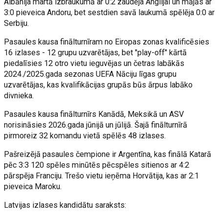
Albānija martā izbraukumā ar 0:2 zaudēja Anglijai un mājās ar
3:0 pieveica Andoru, bet sestdien savā laukumā spēlēja 0:0 ar
Serbiju.
Pasaules kausa finālturnīram no Eiropas zonas kvalificēsies
16 izlases - 12 grupu uzvarētājas, bet "play-off" kārtā
piedalīsies 12 otro vietu ieguvējas un četras labākās
2024./2025.gada sezonas UEFA Nāciju līgas grupu
uzvarētājas, kas kvalifikācijas grupās būs ārpus labāko
divnieka.
Pasaules kausa finālturnīrs Kanādā, Meksikā un ASV
norisināsies 2026.gada jūnijā un jūlijā. Šajā finālturnīrā
pirmoreiz 32 komandu vietā spēlēs 48 izlases.
Pašreizējā pasaules čempione ir Argentīna, kas finālā Katarā
pēc 3:3 120 spēles minūtēs pēcspēles sitienos ar 4:2
pārspēja Franciju. Trešo vietu ieņēma Horvātija, kas ar 2:1
pieveica Maroku.
Latvijas izlases kandidātu saraksts: