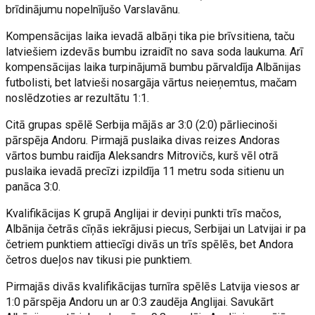
brīdinājumu nopelnījušo Varslavānu.
Kompensācijas laika ievadā albāņi tika pie brīvsitiena, taču
latviešiem izdevās bumbu izraidīt no sava soda laukuma. Arī
kompensācijas laika turpinājumā bumbu pārvaldīja Albānijas
futbolisti, bet latvieši nosargāja vārtus neieņemtus, mačam
noslēdzoties ar rezultātu 1:1.
Citā grupas spēlē Serbija mājās ar 3:0 (2:0) pārliecinoši
pārspēja Andoru. Pirmajā puslaika divas reizes Andoras
vārtos bumbu raidīja Aleksandrs Mitrovičs, kurš vēl otrā
puslaika ievadā precīzi izpildīja 11 metru soda sitienu un
panāca 3:0.
Kvalifikācijas K grupā Anglijai ir deviņi punkti trīs mačos,
Albānija četrās cīņās iekrājusi piecus, Serbijai un Latvijai ir pa
četriem punktiem attiecīgi divās un trīs spēlēs, bet Andora
četros dueļos nav tikusi pie punktiem.
Pirmajās divās kvalifikācijas turnīra spēlēs Latvija viesos ar
1:0 pārspēja Andoru un ar 0:3 zaudēja Anglijai. Savukārt