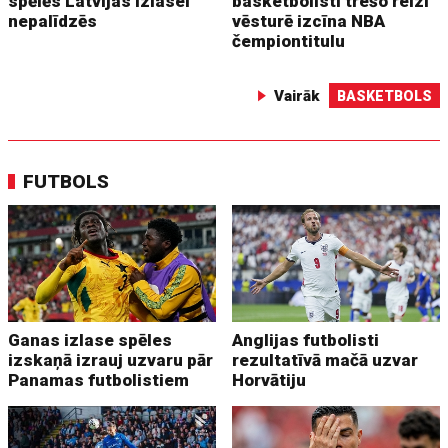
spēlēs Latvijas izlasei
basketbolisti trešo reizi
nepalīdzēs
vēsturē izcīna NBA
čempiontitulu
Vairāk
BASKETBOLS
FUTBOLS
Ganas izlase spēles
Anglijas futbolisti
izskaņā izrauj uzvaru pār
rezultatīvā mačā uzvar
Panamas futbolistiem
Horvātiju