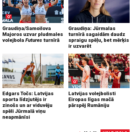
Graudiņa/Samoilova
Graudiņa: Jūrmalas
Majoros uzvar pludmales
turnīrā sagaidām daudz
volejbola
Futures
turnīrā
spraigu spēļu, bet mērķis
ir uzvarēt
Edgars Točs: Latvijas
Latvijas volejbolisti
sporta līdzjutējs ir
Eiropas līgas mačā
zinošs un ar viduvēju
pārspēj Rumāniju
spēli Jūrmalā viņu
neapmānīsi