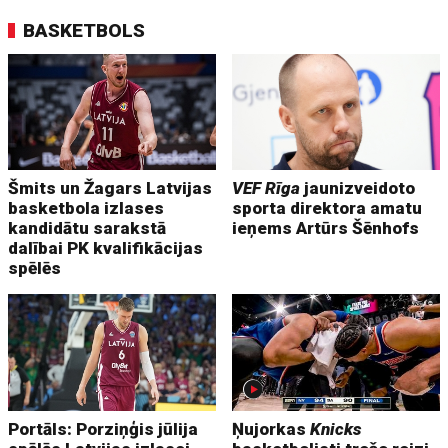
BASKETBOLS
Šmits un Žagars Latvijas
VEF Rīga
jaunizveidoto
basketbola izlases
sporta direktora amatu
kandidātu sarakstā
ieņems Artūrs Šēnhofs
dalībai PK kvalifikācijas
spēlēs
Portāls: Porziņģis jūlija
Ņujorkas
Knicks