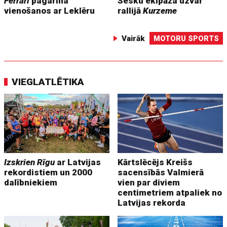
Ferrari
pagarina
Sesku ekipāža uzvar
vienošanos ar Leklēru
rallijā
Kurzeme
Vairāk
MOTORU SPORTS
VIEGLATLĒTIKA
Izskrien Rīgu
ar Latvijas
Kārtslēcējs Kreišs
rekordistiem un 2000
sacensībās Valmierā
dalībniekiem
vien par diviem
centimetriem atpaliek no
Latvijas rekorda