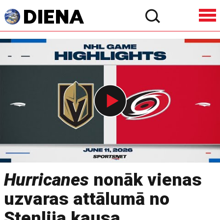
Hurricanes
nonāk vienas
uzvaras attālumā no
Stenlija kausa