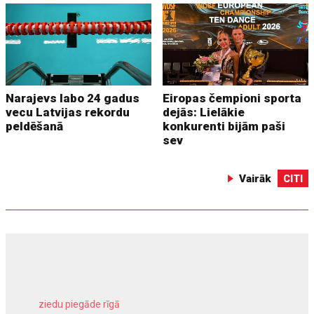
Narajevs labo 24 gadus
Eiropas čempioni sporta
vecu Latvijas rekordu
dejās: Lielākie
peldēšanā
konkurenti bijām paši
sev
Vairāk
CITI
ziedu piegāde rīgā