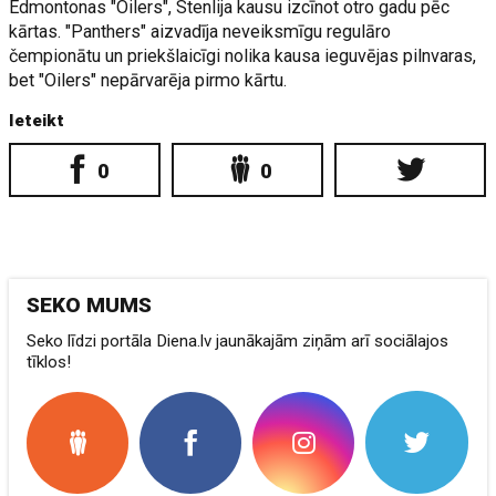
Edmontonas "Oilers", Stenlija kausu izcīnot otro gadu pēc
kārtas. "Panthers" aizvadīja neveiksmīgu regulāro
čempionātu un priekšlaicīgi nolika kausa ieguvējas pilnvaras,
bet "Oilers" nepārvarēja pirmo kārtu.
Ieteikt
0
0
SEKO MUMS
Seko līdzi portāla Diena.lv jaunākajām ziņām arī sociālajos
tīklos!