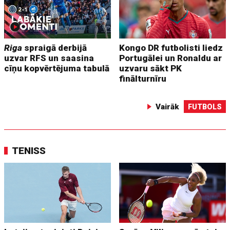
Riga
spraigā derbijā
Kongo DR futbolisti liedz
uzvar RFS un saasina
Portugālei un Ronaldu ar
cīņu kopvērtējuma tabulā
uzvaru sākt PK
finālturnīru
Vairāk
FUTBOLS
TENISS