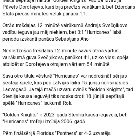
Mača septītajā minūtē "Golden Knights" vadībā izvirzīja
Pāvels Dorofejevs, kurš bija precīzs vairākumā, bet Džordans
Stāls piecas minūtes vēlāk panāca 1:1.
Otrās trešdaļas 12. minūtē vairākumā Andrejs Svečņikovs
vadību ieguva jau mājiniekiem, bet 3:1 "Hurricanes" labā
perioda izskaņā panāca Sebastjans Aho.
Noslēdzošās trešdaļas 12. minūtē savus otros vārtus
vairākumā guva Svečņikovs, panākot 4:1, uz ko viesi spēja
atbildēt ar Dorofejeva otrajiem vārtiem 54. minūtē.
Savu otro titulu vēsturē "Hurricanes" var nodrošināt sērijas
sestajā spēlē, kas pēc Latvijas laika 15. jūnijā norisināsies
Lasvegasā. Ja tajā mačā uzvaru svinēs "Golden Knights", tad
Stenlija kausa ieguvēji tiks noskaidroti 18. jūnijā septītajā
spēlē "Hurricanes" laukumā Roli.
"Golden Knights" ir 2023. gada Stenlija kausa ieguvēja, bet
"Hurricanes" trofeju izcīnīja 2006. gadā.
Pērn finālsērijā Floridas "Panthers" ar 4-2 uzvarēja