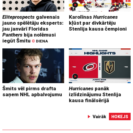
Eliteprospects
galvenais
Karolīnas
Hurricanes
jauno spēlētāju eksperts:
kļūst par divkārtēju
jau janvārī Floridas
Stenlija kausa čempioni
Panthers
bija nolēmusi
iegūt Šmitu
©
DIENA
Šmits vēl pirms drafta
Hurricanes
panāk
saņem NHL apbalvojumu
izlīdzinājumu Stenlija
kausa finālsērijā
Vairāk
HOKEJS