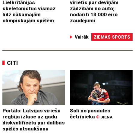
Lielbritānijas
vīrietis par deviņām
skeletonistus vismaz
zādzībām no auto;
līdz nākamajām
nodarīti 13 000 eiro
olimpiskajām spēlēm
zaudējumi
Vairāk
ZIEMAS SPORTS
CITI
Portāls: Latvijas vīriešu
Soli no pasaules
regbija izlase uz gadu
četrinieka
©
DIENA
diskvalificēta par dalības
spēlēs atsaukšanu