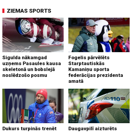
ZIEMAS SPORTS
Sigulda nākamgad
Fogelis pārvēlēts
uzņems Pasaules kausa
Starptautiskās
skeletonā un bobslejā
Kamaniņu sporta
noslēdzošo posmu
federācijas prezidenta
amatā
Dukurs turpinās trenēt
Daugavpilī aizturēts