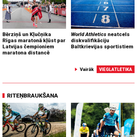
Bērziņš un Kļučņika
World Athletics
neatcels
Rīgas maratonā kļūst par
diskvalifikāciju
Latvijas čempioniem
Baltkrievijas sportistiem
maratona distancē
Vairāk
VIEGLATLĒTIKA
RITEŅBRAUKŠANA