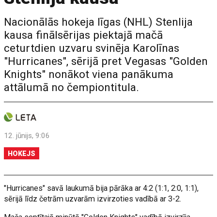
Nacionālās hokeja līgas (NHL) Stenlija
kausa finālsērijas piektajā mačā
ceturtdien uzvaru svinēja Karolīnas
"Hurricanes", sērijā pret Vegasas "Golden
Knights" nonākot viena panākuma
attālumā no čempiontitula.
12. jūnijs, 9:06
HOKEJS
"Hurricanes" savā laukumā bija pārāka ar 4:2 (1:1, 2:0, 1:1),
sērijā līdz četrām uzvarām izvirzoties vadībā ar 3-2.