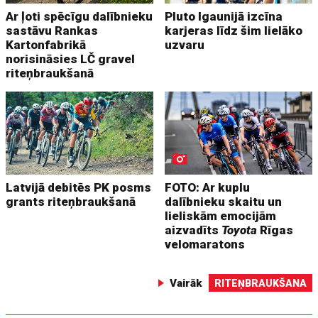
Ar ļoti spēcīgu dalībnieku
Pluto Igaunijā izcīna
sastāvu Rankas
karjeras līdz šim lielāko
Kartonfabrikā
uzvaru
norisināsies LČ gravel
riteņbraukšanā
Latvijā debitēs PK posms
FOTO: Ar kuplu
grants riteņbraukšanā
dalībnieku skaitu un
lieliskām emocijām
aizvadīts
Toyota
Rīgas
velomaratons
Vairāk
RITEŅBRAUKŠANA