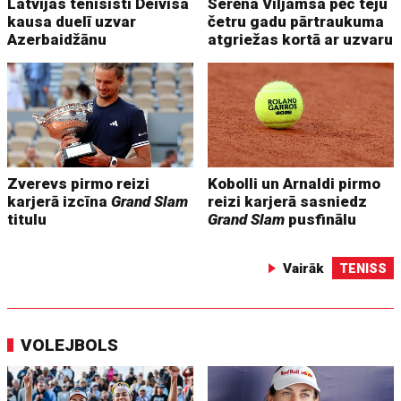
Latvijas tenisisti Deivisa
Serēna Viljamsa pēc teju
kausa duelī uzvar
četru gadu pārtraukuma
Azerbaidžānu
atgriežas kortā ar uzvaru
Zverevs pirmo reizi
Kobolli un Arnaldi pirmo
karjerā izcīna
Grand Slam
reizi karjerā sasniedz
titulu
Grand Slam
pusfinālu
Vairāk
TENISS
VOLEJBOLS