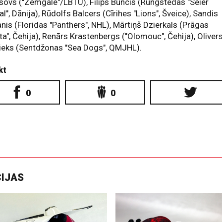
ovs ("Zemgale"/LBTU), Filips Buncis (Rungstedas "Seier
al", Dānija), Rūdolfs Balcers (Cīrihes "Lions", Šveice), Sandis
nis (Floridas "Panthers", NHL), Mārtiņš Dzierkals (Prāgas
ta", Čehija), Renārs Krastenbergs ("Olomouc", Čehija), Oliver
ieks (Sentdžonas "Sea Dogs", QMJHL).
kt
0
0
CIJAS