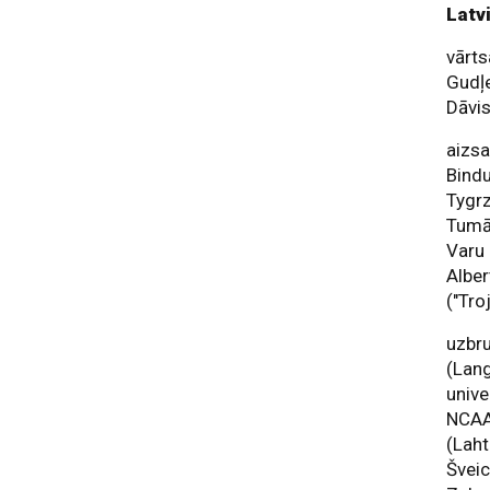
Latv
vārts
Gudļe
Dāvis
aizsa
Bindu
Tygrz
Tumān
Varu 
Alber
("Tro
uzbru
(Lang
unive
NCAA
(Laht
Šveic