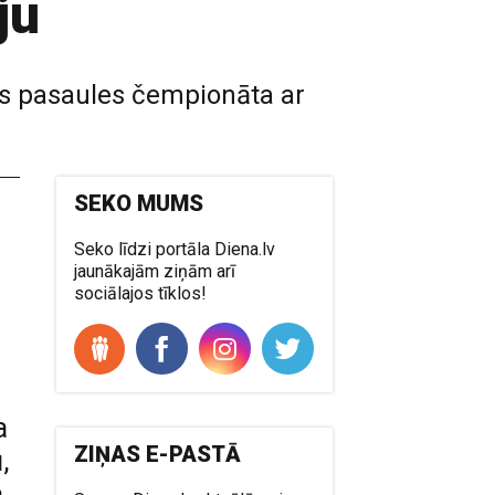
ju
rms pasaules čempionāta ar
SEKO MUMS
Seko līdzi portāla Diena.lv
jaunākajām ziņām arī
sociālajos tīklos!
a
ZIŅAS E-PASTĀ
,
a