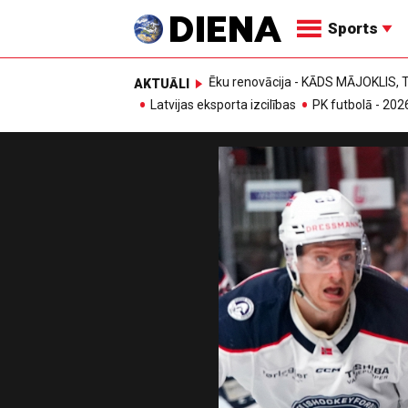
Sports
Ēku renovācija - KĀDS MĀJOKLIS
AKTUĀLI
Latvijas eksporta izcilības
PK futbolā - 202