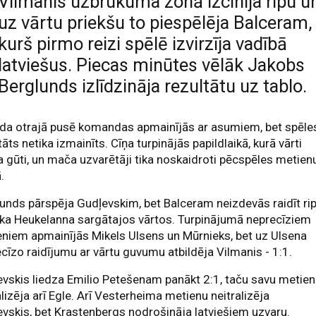
Vilmanis uzbrukuma zonā izcīnīja ripu u
uz vārtu priekšu to piespēlēja Balceram,
kurš pirmo reizi spēlē izvirzīja vadībā
latviešus. Piecas minūtes vēlāk Jakobs
Berglunds izlīdzināja rezultātu uz tablo.
oda otrajā pusē komandas apmainījās ar asumiem, bet spēle
tāts netika izmainīts. Cīņa turpinājās papildlaikā, kurā vārti
a gūti, un mača uzvarētāji tika noskaidroti pēcspēles metien
.
unds pārspēja Gudļevskim, bet Balceram neizdevās raidīt ri
ka Heukelanna sargātajos vārtos. Turpinājumā neprecīziem
niem apmainījās Mikels Ulsens un Mūrnieks, bet uz Ulsena
cīzo raidījumu ar vārtu guvumu atbildēja Vilmanis - 1:1.
vskis liedza Emilio Petešenam panākt 2:1, taču savu metie
lizēja arī Egle. Arī Vesterheima metienu neitralizēja
vskis, bet Krastenbergs nodrošināja latviešiem uzvaru.