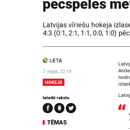
pēcspēles met
Latvijas vīriešu hokeja izl
4:3 (0:1, 2:1, 1:1, 0:0, 1:0)
Latvi
Ander
7. maijs, 22:19
nodro
HOKEJS
izlas
Latvi
Ieteikt rakstu
TĒMAS