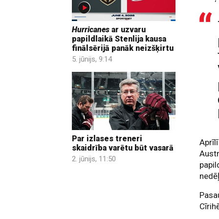
Hurricanes
ar uzvaru
papildlaikā Stenlija kausa
finālsērijā panāk neizšķirtu
5. jūnijs, 9:14
Par izlases treneri
Aprīl
skaidrība varētu būt vasarā
Austr
2. jūnijs, 11:50
papil
nedēļ
Pasau
Cīrih