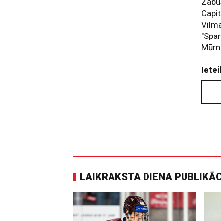
Zabus
Capit
Vilma
"Spar
Mūrn
Ietei
LAIKRAKSTA DIENA PUBLIKĀ