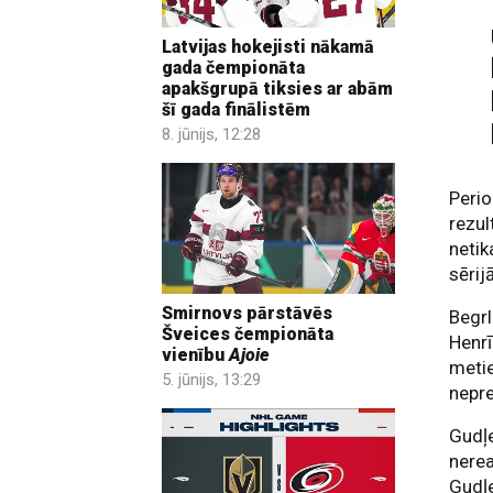
Latvijas hokejisti nākamā
gada čempionāta
apakšgrupā tiksies ar abām
šī gada finālistēm
8. jūnijs, 12:28
Peri
rezul
netik
sērijā
Smirnovs pārstāvēs
Begrl
Šveices čempionāta
Henrī
vienību
Ajoie
metie
5. jūnijs, 13:29
nepre
Gudļe
nerea
Gudļe