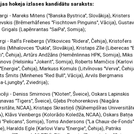
ijas hokeja izlases kandidātu saraksts:
argi - Mareks Mitens ("Banska Bystrica", Slovākija), Kristers
vskis (Brēmerhāfenes "Fischtown Pinguins", Vācija), Gusta
 Grigals (Lapēnrantas "SaiPa", Somija);
rgi - Ralfs Freibergs (Vītkovices "Ridera", Čehija), Kristofers
lis (Mihalovces "Dukla", Slovākija), Kristaps Zīle (Liberecas "B
i", Čehija), Artūrs Andžāns (Hemēnlinnas HPK, Somija), Miks
ovs (Helsinku "Jokerit", Somija), Roberts Mamčics (Karlovi
"Energie", Čehija), Markuss Komuls (Litvīnovas "Verva", Čehija
ts Šmits (Minhenes "Red Bull", Vācija), Arvils Bergmanis
ja-Ljungby", Zviedrija);
cēji - Deniss Smirnovs ("Kloten", Šveice), Oskars Lapinskis
navas "Tigers", Šveice), Gļebs Prohorenkovs (Niagāra
rsitāte, NCAA), Kristaps Skrastiņš (Ņūhempšīras Universitāte
), Klāvs Veinbergs (Kolorādo Koledža, NCAA), Oskars Batņa
i "Pelicans", Somija), Toms Andersons ("La Chaux-de-Fonds"
e), Haralds Egle (Karlovi Varu "Energie", Čehija), Patriks