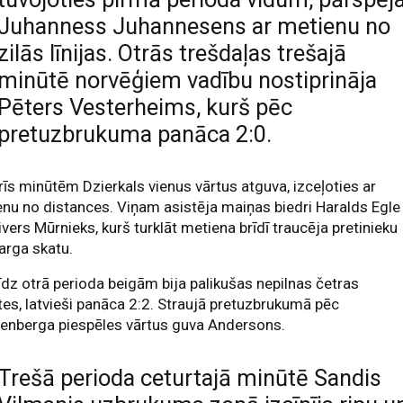
Juhanness Juhannesens ar metienu no
zilās līnijas. Otrās trešdaļas trešajā
minūtē norvēģiem vadību nostiprināja
Pēters Vesterheims, kurš pēc
pretuzbrukuma panāca 2:0.
rīs minūtēm Dzierkals vienus vārtus atguva, izceļoties ar
nu no distances. Viņam asistēja maiņas biedri Haralds Egle
ivers Mūrnieks, kurš turklāt metiena brīdī traucēja pretinieku
arga skatu.
īdz otrā perioda beigām bija palikušas nepilnas četras
es, latvieši panāca 2:2. Straujā pretuzbrukumā pēc
tenberga piespēles vārtus guva Andersons.
Trešā perioda ceturtajā minūtē Sandis