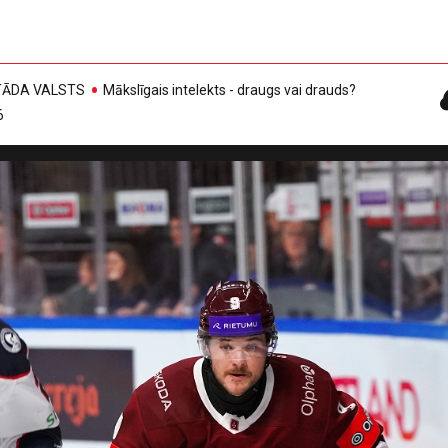
, TĀDA VALSTS
Mākslīgais intelekts - draugs vai drauds?
6