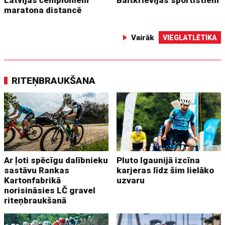
Latvijas čempioniem
Baltkrievijas sportistiem
maratona distancē
Vairāk
VIEGLATLĒTIKA
RITEŅBRAUKŠANA
Ar ļoti spēcīgu dalībnieku
Pluto Igaunijā izcīna
sastāvu Rankas
karjeras līdz šim lielāko
Kartonfabrikā
uzvaru
norisināsies LČ gravel
riteņbraukšanā