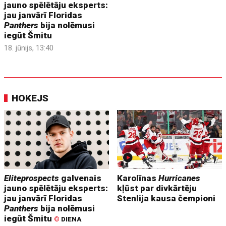
jauno spēlētāju eksperts:
jau janvārī Floridas
Panthers
bija nolēmusi
iegūt Šmitu
18. jūnijs, 13:40
HOKEJS
Eliteprospects
galvenais
Karolīnas
Hurricanes
jauno spēlētāju eksperts:
kļūst par divkārtēju
jau janvārī Floridas
Stenlija kausa čempioni
Panthers
bija nolēmusi
iegūt Šmitu
©
DIENA