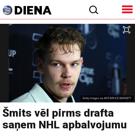
Getty Images via AFP, BRUCE BENNETT
Šmits vēl pirms drafta
saņem NHL apbalvojumu