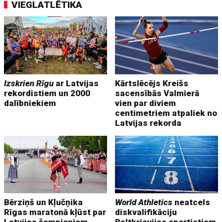
VIEGLATLĒTIKA
Izskrien Rīgu
ar Latvijas
Kārtslēcējs Kreišs
rekordistiem un 2000
sacensībās Valmierā
dalībniekiem
vien par diviem
centimetriem atpaliek no
Latvijas rekorda
Bērziņš un Kļučņika
World Athletics
neatcels
Rīgas maratonā kļūst par
diskvalifikāciju