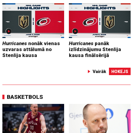
Hurricanes
nonāk vienas
Hurricanes
panāk
uzvaras attālumā no
izlīdzinājumu Stenlija
Stenlija kausa
kausa finālsērijā
Vairāk
HOKEJS
BASKETBOLS