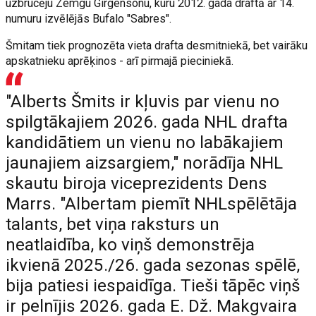
uzbrucēju Zemgu Girgensonu, kuru 2012. gada draftā ar 14.
numuru izvēlējās Bufalo "Sabres".
Šmitam tiek prognozēta vieta drafta desmitniekā, bet vairāku
apskatnieku aprēķinos - arī pirmajā pieciniekā.
"Alberts Šmits ir kļuvis par vienu no
spilgtākajiem 2026. gada NHL drafta
kandidātiem un vienu no labākajiem
jaunajiem aizsargiem," norādīja NHL
skautu biroja viceprezidents Dens
Marrs. "Albertam piemīt NHLspēlētāja
talants, bet viņa raksturs un
neatlaidība, ko viņš demonstrēja
ikvienā 2025./26. gada sezonas spēlē,
bija patiesi iespaidīga. Tieši tāpēc viņš
ir pelnījis 2026. gada E. Dž. Makgvaira