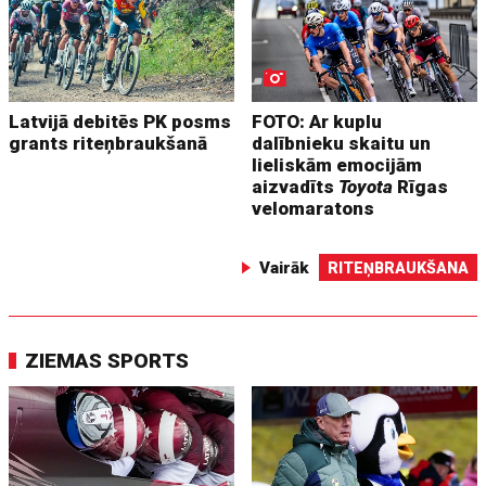
Latvijā debitēs PK posms
FOTO: Ar kuplu
grants riteņbraukšanā
dalībnieku skaitu un
lieliskām emocijām
aizvadīts
Toyota
Rīgas
velomaratons
Vairāk
RITEŅBRAUKŠANA
ZIEMAS SPORTS