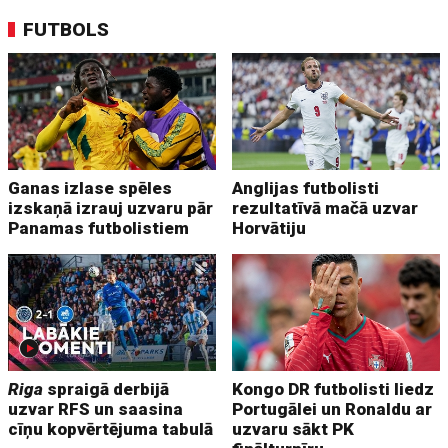
FUTBOLS
Ganas izlase spēles
Anglijas futbolisti
izskaņā izrauj uzvaru pār
rezultatīvā mačā uzvar
Panamas futbolistiem
Horvātiju
Riga
spraigā derbijā
Kongo DR futbolisti liedz
uzvar RFS un saasina
Portugālei un Ronaldu ar
cīņu kopvērtējuma tabulā
uzvaru sākt PK