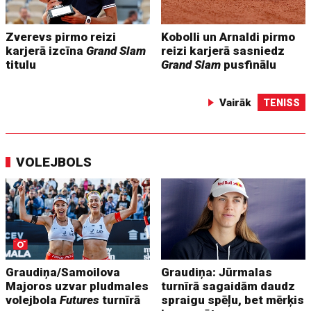
Zverevs pirmo reizi
Kobolli un Arnaldi pirmo
karjerā izcīna
Grand Slam
reizi karjerā sasniedz
titulu
Grand Slam
pusfinālu
Vairāk
TENISS
VOLEJBOLS
Graudiņa/Samoilova
Graudiņa: Jūrmalas
Majoros uzvar pludmales
turnīrā sagaidām daudz
volejbola
Futures
turnīrā
spraigu spēļu, bet mērķis