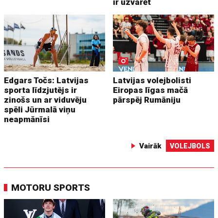
ir uzvarēt
Edgars Točs: Latvijas
Latvijas volejbolisti
sporta līdzjutējs ir
Eiropas līgas mačā
zinošs un ar viduvēju
pārspēj Rumāniju
spēli Jūrmalā viņu
neapmānīsi
Vairāk
VOLEJBOLS
MOTORU SPORTS