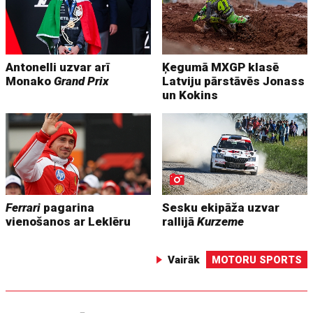
Antonelli uzvar arī
Ķegumā MXGP klasē
Monako
Grand Prix
Latviju pārstāvēs Jonass
un Kokins
Ferrari
pagarina
Sesku ekipāža uzvar
vienošanos ar Leklēru
rallijā
Kurzeme
Vairāk
MOTORU SPORTS