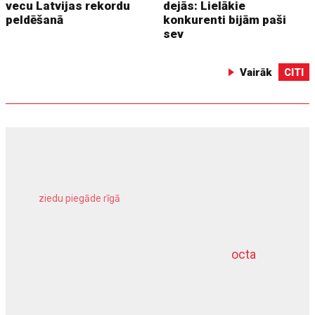
vecu Latvijas rekordu
dejās: Lielākie
peldēšanā
konkurenti bijām paši
sev
Vairāk
CITI
ziedu piegāde rīgā
meliorācijas darbi
octa
dziļurbums
kravu apdrošināšana