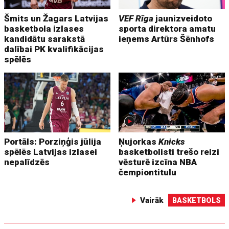
Šmits un Žagars Latvijas
VEF Rīga
jaunizveidoto
basketbola izlases
sporta direktora amatu
kandidātu sarakstā
ieņems Artūrs Šēnhofs
dalībai PK kvalifikācijas
spēlēs
Portāls: Porziņģis jūlija
Ņujorkas
Knicks
spēlēs Latvijas izlasei
basketbolisti trešo reizi
nepalīdzēs
vēsturē izcīna NBA
čempiontitulu
Vairāk
BASKETBOLS