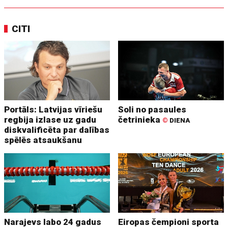
CITI
Portāls: Latvijas vīriešu
Soli no pasaules
regbija izlase uz gadu
četrinieka
©
DIENA
diskvalificēta par dalības
spēlēs atsaukšanu
Narajevs labo 24 gadus
Eiropas čempioni sporta