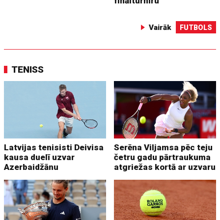
finālturnīru
Vairāk
FUTBOLS
TENISS
Latvijas tenisisti Deivisa
Serēna Viljamsa pēc teju
kausa duelī uzvar
četru gadu pārtraukuma
Azerbaidžānu
atgriežas kortā ar uzvaru