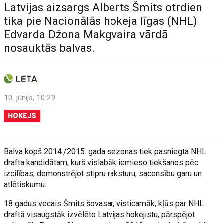
Latvijas aizsargs Alberts Šmits otrdien
tika pie Nacionālās hokeja līgas (NHL)
Edvarda Džona Makgvaira vārdā
nosauktās balvas.
10. jūnijs, 10:29
HOKEJS
Balva kopš 2014./2015. gada sezonas tiek pasniegta NHL
drafta kandidātam, kurš vislabāk iemieso tiekšanos pēc
izcilības, demonstrējot stipru raksturu, sacensību garu un
atlētiskumu.
18 gadus vecais Šmits šovasar, visticamāk, kļūs par NHL
draftā visaugstāk izvēlēto Latvijas hokejistu, pārspējot