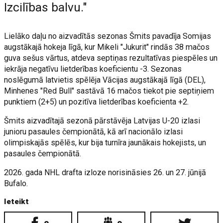
Izcilības balvu."
Lielāko daļu no aizvadītās sezonas Šmits pavadīja Somijas
augstākajā hokeja līgā, kur Mikeli "Jukurit" rindās 38 mačos
guva sešus vārtus, atdeva septiņas rezultatīvas piespēles un
iekrāja negatīvu lietderības koeficientu -3. Sezonas
noslēgumā latvietis spēlēja Vācijas augstākajā līgā (DEL),
Minhenes "Red Bull" sastāvā 16 mačos tiekot pie septiņiem
punktiem (2+5) un pozitīva lietderības koeficienta +2.
Šmits aizvadītajā sezonā pārstāvēja Latvijas U-20 izlasi
junioru pasaules čempionātā, kā arī nacionālo izlasi
olimpiskajās spēlēs, kur bija turnīra jaunākais hokejists, un
pasaules čempionātā.
2026. gada NHL drafta izloze norisināsies 26. un 27. jūnijā
Bufalo.
Ieteikt