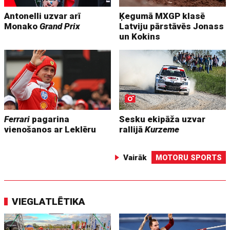
Antonelli uzvar arī
Ķegumā MXGP klasē
Monako
Grand Prix
Latviju pārstāvēs Jonass
un Kokins
Ferrari
pagarina
Sesku ekipāža uzvar
vienošanos ar Leklēru
rallijā
Kurzeme
Vairāk
MOTORU SPORTS
VIEGLATLĒTIKA