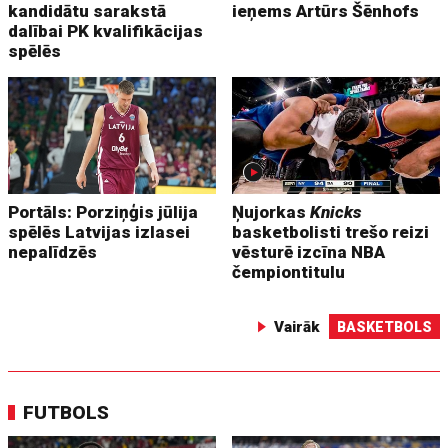
kandidātu sarakstā
ieņems Artūrs Šēnhofs
dalībai PK kvalifikācijas
spēlēs
Portāls: Porziņģis jūlija
Ņujorkas
Knicks
spēlēs Latvijas izlasei
basketbolisti trešo reizi
nepalīdzēs
vēsturē izcīna NBA
čempiontitulu
Vairāk
BASKETBOLS
FUTBOLS