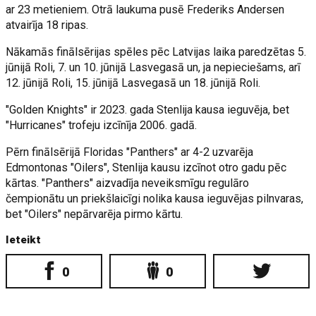
ar 23 metieniem. Otrā laukuma pusē Frederiks Andersen
atvairīja 18 ripas.
Nākamās finālsērijas spēles pēc Latvijas laika paredzētas 5.
jūnijā Roli, 7. un 10. jūnijā Lasvegasā un, ja nepieciešams, arī
12. jūnijā Roli, 15. jūnijā Lasvegasā un 18. jūnijā Roli.
"Golden Knights" ir 2023. gada Stenlija kausa ieguvēja, bet
"Hurricanes" trofeju izcīnīja 2006. gadā.
Pērn finālsērijā Floridas "Panthers" ar 4-2 uzvarēja
Edmontonas "Oilers", Stenlija kausu izcīnot otro gadu pēc
kārtas. "Panthers" aizvadīja neveiksmīgu regulāro
čempionātu un priekšlaicīgi nolika kausa ieguvējas pilnvaras,
bet "Oilers" nepārvarēja pirmo kārtu.
Ieteikt
0
0