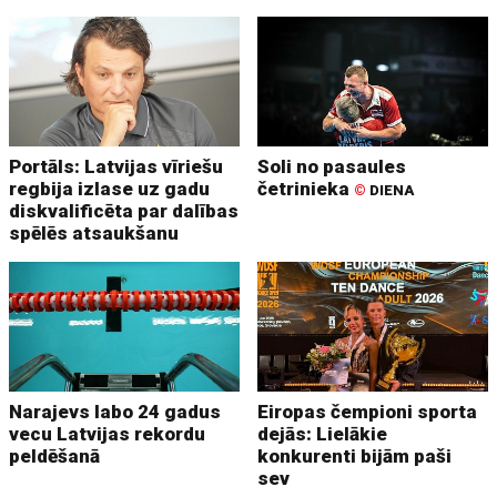
Portāls: Latvijas vīriešu
Soli no pasaules
regbija izlase uz gadu
četrinieka
©
DIENA
diskvalificēta par dalības
spēlēs atsaukšanu
Narajevs labo 24 gadus
Eiropas čempioni sporta
vecu Latvijas rekordu
dejās: Lielākie
peldēšanā
konkurenti bijām paši
sev