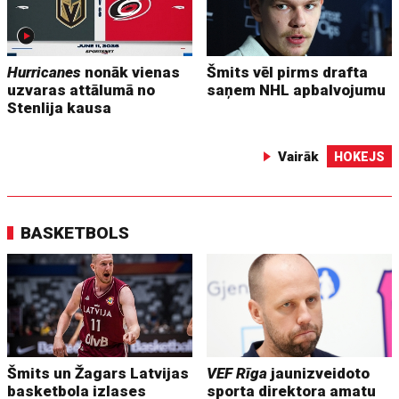
Hurricanes
nonāk vienas
Šmits vēl pirms drafta
uzvaras attālumā no
saņem NHL apbalvojumu
Stenlija kausa
Vairāk
HOKEJS
BASKETBOLS
Šmits un Žagars Latvijas
VEF Rīga
jaunizveidoto
basketbola izlases
sporta direktora amatu