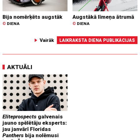
Bija nomērķēts augstāk
Augstākā līmeņa ātrumā
©
DIENA
©
DIENA
Vairāk
LAIKRAKSTA DIENA PUBLIKĀCIJAS
AKTUĀLI
Eliteprospects
galvenais
jauno spēlētāju eksperts:
jau janvārī Floridas
Panthers
bija nolēmusi