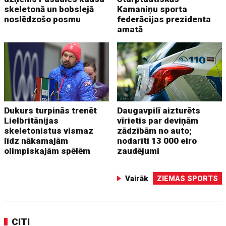
skeletonā un bobslejā
Kamaniņu sporta
noslēdzošo posmu
federācijas prezidenta
amatā
Dukurs turpinās trenēt
Daugavpilī aizturēts
Lielbritānijas
vīrietis par deviņām
skeletonistus vismaz
zādzībām no auto;
līdz nākamajām
nodarīti 13 000 eiro
olimpiskajām spēlēm
zaudējumi
Vairāk
ZIEMAS SPORTS
CITI