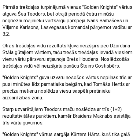
Pirmās trešdaļas turpinājumā vienus "Golden Knights" vārtus
atguva Šea Teodors, bet otrajā periodā četru minūšu
nogrieznī mājinieku vārtsargu pārspēja Ivans Barbaševs un
Viljams Karlsons, Lasvegasas komandai pārņemot vadību ar
3:2.
Otrās trešdaļas vidū rezultāts kļuva neizšķirs pēc Džordana
Stāla gūtajiem vārtiem, taču trešās trešdaļas ievadā viesiem
vienu vārtu pārsvaru atjaunoja Brets Houdens. Noslēdzošās
trešdaļas vidū vēl neizšķirtu panāca Šteins Gostisbērs.
"Golden Knights" guva uzvaru nesošos vārtus nepilnas trīs ar
pusi minūtes līdz pamatlaika beigām, kad Tomāšs Hertls ar
precīzu metienu noslēdza viesu saspēli pretinieku
aizsardzības zonā.
Starp uzvarētājiem Teodors maču noslēdza ar trīs (1+2)
rezultativitātes punktiem, kamēr Braidens Maknabs asistēja
trīs vārtu guvumos.
"Golden Knights" vārtus sargāja Kārters Hārts, kurš tika galā