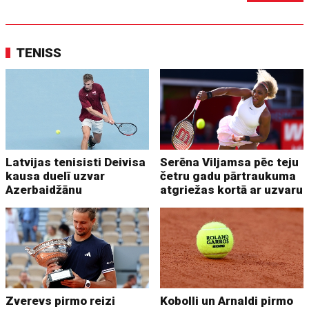
TENISS
Latvijas tenisisti Deivisa
Serēna Viljamsa pēc teju
kausa duelī uzvar
četru gadu pārtraukuma
Azerbaidžānu
atgriežas kortā ar uzvaru
Zverevs pirmo reizi
Kobolli un Arnaldi pirmo