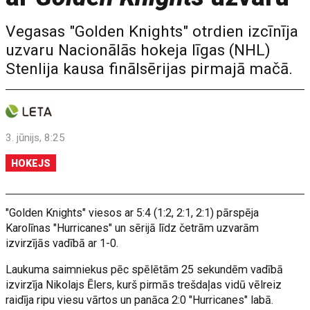
Vegasas "Golden Knights" otrdien izcīnīja
uzvaru Nacionālās hokeja līgas (NHL)
Stenlija kausa finālsērijas pirmajā mačā.
3. jūnijs, 8:25
HOKEJS
"Golden Knights" viesos ar 5:4 (1:2, 2:1, 2:1) pārspēja
Karolīnas "Hurricanes" un sērijā līdz četrām uzvarām
izvirzījās vadībā ar 1-0.
Laukuma saimniekus pēc spēlētām 25 sekundēm vadībā
izvirzīja Nikolajs Ēlers, kurš pirmās trešdaļas vidū vēlreiz
raidīja ripu viesu vārtos un panāca 2:0 "Hurricanes" labā.