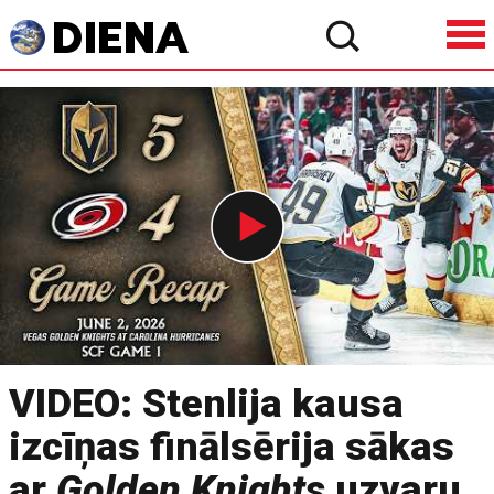
VIDEO: Stenlija kausa
izcīņas finālsērija sākas
ar
Golden Knights
uzvaru