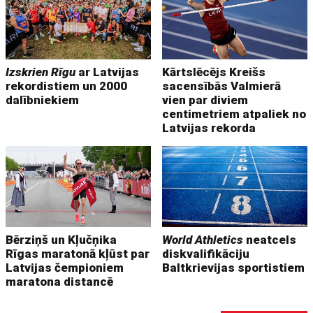
Izskrien Rīgu
ar Latvijas
Kārtslēcējs Kreišs
rekordistiem un 2000
sacensībās Valmierā
dalībniekiem
vien par diviem
centimetriem atpaliek no
Latvijas rekorda
Bērziņš un Kļučņika
World Athletics
neatcels
Rīgas maratonā kļūst par
diskvalifikāciju
Latvijas čempioniem
Baltkrievijas sportistiem
maratona distancē