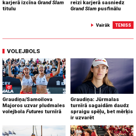
karjerā izcīna
Grand Slam
reizi karjerā sasniedz
titulu
Grand Slam
pusfinālu
Vairāk
TENISS
VOLEJBOLS
Graudiņa/Samoilova
Graudiņa: Jūrmalas
Majoros uzvar pludmales
turnīrā sagaidām daudz
volejbola
Futures
turnīrā
spraigu spēļu, bet mērķis
ir uzvarēt