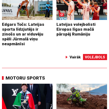
Edgars Točs: Latvijas
Latvijas volejbolisti
sporta līdzjutējs ir
Eiropas līgas mačā
zinošs un ar viduvēju
pārspēj Rumāniju
spēli Jūrmalā viņu
neapmānīsi
Vairāk
VOLEJBOLS
MOTORU SPORTS