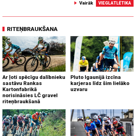
Vairāk
VIEGLATLĒTIKA
RITEŅBRAUKŠANA
Ar ļoti spēcīgu dalībnieku
Pluto Igaunijā izcīna
sastāvu Rankas
karjeras līdz šim lielāko
Kartonfabrikā
uzvaru
norisināsies LČ gravel
riteņbraukšanā