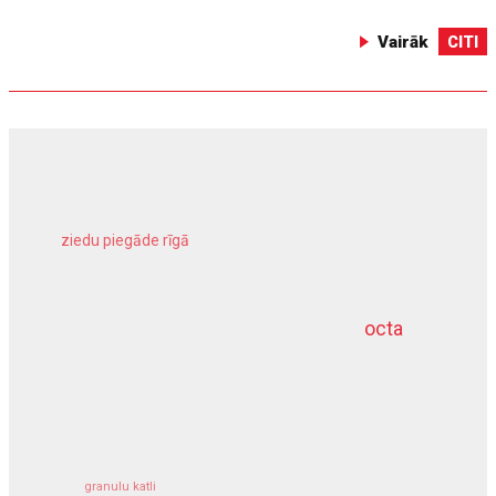
Vairāk
CITI
ziedu piegāde rīgā
meliorācijas darbi
octa
dziļurbums
kravu apdrošināšana
granulu katli