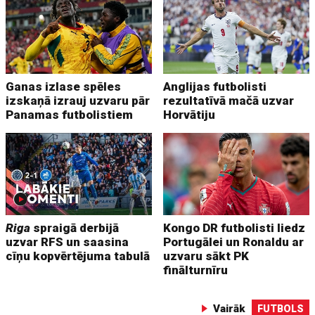
Ganas izlase spēles
Anglijas futbolisti
izskaņā izrauj uzvaru pār
rezultatīvā mačā uzvar
Panamas futbolistiem
Horvātiju
Riga
spraigā derbijā
Kongo DR futbolisti liedz
uzvar RFS un saasina
Portugālei un Ronaldu ar
cīņu kopvērtējuma tabulā
uzvaru sākt PK
finālturnīru
Vairāk
FUTBOLS