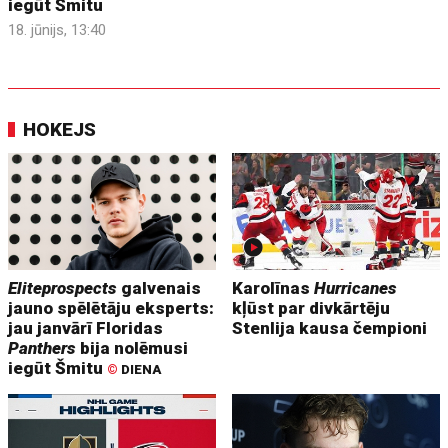
iegūt Šmitu
18. jūnijs, 13:40
HOKEJS
Eliteprospects
galvenais
Karolīnas
Hurricanes
jauno spēlētāju eksperts:
kļūst par divkārtēju
jau janvārī Floridas
Stenlija kausa čempioni
Panthers
bija nolēmusi
iegūt Šmitu
©
DIENA