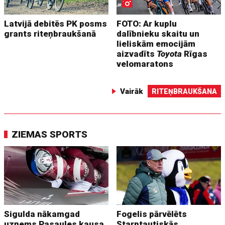
Latvijā debitēs PK posms
FOTO: Ar kuplu
grants riteņbraukšanā
dalībnieku skaitu un
lieliskām emocijām
aizvadīts
Toyota
Rīgas
velomaratons
Vairāk
RITEŅBRAUKŠANA
ZIEMAS SPORTS
Sigulda nākamgad
Fogelis pārvēlēts
uzņems Pasaules kausa
Starptautiskās