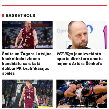
BASKETBOLS
Šmits un Žagars Latvijas
VEF Rīga
jaunizveidoto
basketbola izlases
sporta direktora amatu
kandidātu sarakstā
ieņems Artūrs Šēnhofs
dalībai PK kvalifikācijas
spēlēs