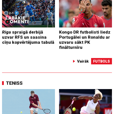
Riga
spraigā derbijā
Kongo DR futbolisti liedz
uzvar RFS un saasina
Portugālei un Ronaldu ar
cīņu kopvērtējuma tabulā
uzvaru sākt PK
finālturnīru
Vairāk
FUTBOLS
TENISS