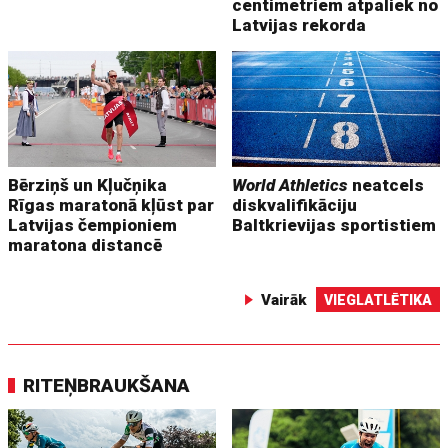
centimetriem atpaliek no
Latvijas rekorda
Bērziņš un Kļučņika
World Athletics
neatcels
Rīgas maratonā kļūst par
diskvalifikāciju
Latvijas čempioniem
Baltkrievijas sportistiem
maratona distancē
Vairāk
VIEGLATLĒTIKA
RITEŅBRAUKŠANA