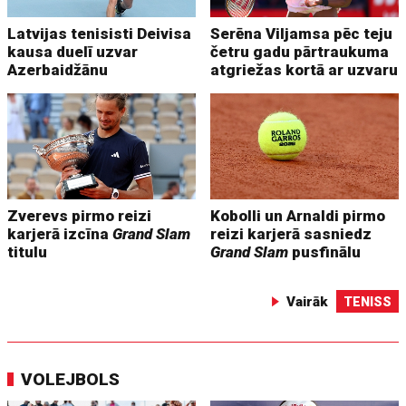
Latvijas tenisisti Deivisa
Serēna Viljamsa pēc teju
kausa duelī uzvar
četru gadu pārtraukuma
Azerbaidžānu
atgriežas kortā ar uzvaru
Zverevs pirmo reizi
Kobolli un Arnaldi pirmo
karjerā izcīna
Grand Slam
reizi karjerā sasniedz
titulu
Grand Slam
pusfinālu
Vairāk
TENISS
VOLEJBOLS