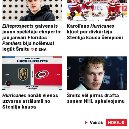
Eliteprospects
galvenais
Karolīnas
Hurricanes
jauno spēlētāju eksperts:
kļūst par divkārtēju
jau janvārī Floridas
Stenlija kausa čempioni
Panthers
bija nolēmusi
iegūt Šmitu
©
DIENA
Hurricanes
nonāk vienas
Šmits vēl pirms drafta
uzvaras attālumā no
saņem NHL apbalvojumu
Stenlija kausa
Vairāk
HOKEJS