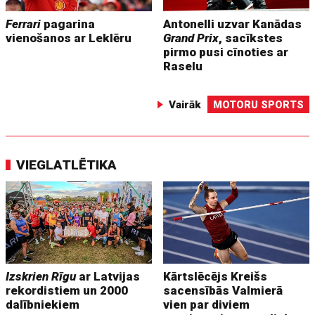
Ferrari
pagarina
Antonelli uzvar Kanādas
vienošanos ar Leklēru
Grand Prix
, sacīkstes
pirmo pusi cīnoties ar
Raselu
Vairāk
MOTORU SPORTS
VIEGLATLĒTIKA
Izskrien Rīgu
ar Latvijas
Kārtslēcējs Kreišs
rekordistiem un 2000
sacensībās Valmierā
dalībniekiem
vien par diviem