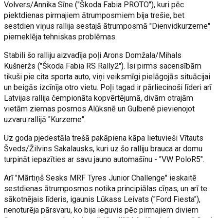
Volvers/Annika Sīne ("Škoda Fabia PROTO"), kuri pēc
piektdienas pirmajiem ātrumposmiem bija trešie, bet
sestdien viņus rallija sestajā ātrumposmā "Dienvidkurzeme"
piemeklēja tehniskas problēmas.
Stabili šo ralliju aizvadīja poļi Arons Domžala/Mihals
Kušneržs ("Škoda Fabia RS Rally2"). Īsi pirms sacensībām
tikuši pie cita sporta auto, viņi veiksmīgi pielāgojās situācijai
un beigās izcīnīja otro vietu. Poļi tagad ir pārliecinoši līderi arī
Latvijas rallija čempionāta kopvērtējumā, divām otrajām
vietām ziemas posmos Alūksnē un Gulbenē pievienojot
uzvaru rallijā "Kurzeme".
Uz goda pjedestāla trešā pakāpiena kāpa lietuvieši Vītauts
Šveds/Žilvins Sakalausks, kuri uz šo ralliju brauca ar domu
turpināt iepazīties ar savu jauno automašīnu - "VW PoloR5".
Arī "Mārtiņš Sesks MRF Tyres Junior Challenge" ieskaitē
sestdienas ātrumposmos notika principiālas cīņas, un arī te
sākotnējais līderis, igaunis Lūkass Leivats ("Ford Fiesta"),
nenoturēja pārsvaru, ko bija ieguvis pēc pirmajiem diviem