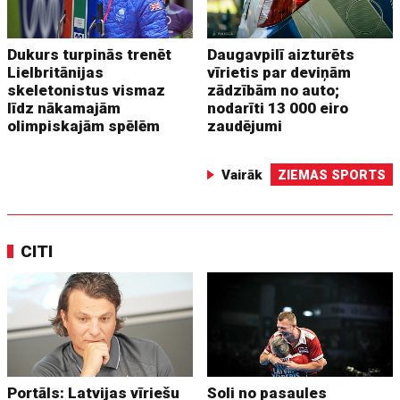
Dukurs turpinās trenēt
Daugavpilī aizturēts
Lielbritānijas
vīrietis par deviņām
skeletonistus vismaz
zādzībām no auto;
līdz nākamajām
nodarīti 13 000 eiro
olimpiskajām spēlēm
zaudējumi
Vairāk
ZIEMAS SPORTS
CITI
Portāls: Latvijas vīriešu
Soli no pasaules