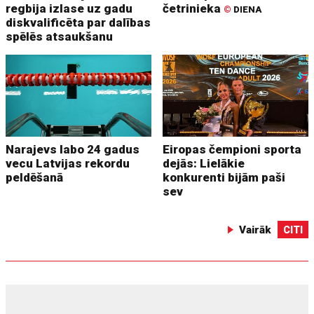
regbija izlase uz gadu
četrinieka
©
DIENA
diskvalificēta par dalības
spēlēs atsaukšanu
Narajevs labo 24 gadus
Eiropas čempioni sporta
vecu Latvijas rekordu
dejās: Lielākie
peldēšanā
konkurenti bijām paši
sev
Vairāk
CITI