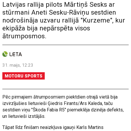
Latvijas rallija pilots Mārtiņš Sesks ar
stūrmani Aneti Sesku-Rāviņu sestdien
nodrošināja uzvaru rallijā "Kurzeme", kur
ekipāža bija nepārspēta visos
ātrumposmos.
31. maijs, 12:23
MOTORU SPORTS
Pēc pirmajiem ātrumposmiem piektdien otrajā vietā bija
izvirzījušies lietuvieši Ģiedris Firants/Ars Kaleda, taču
sestdien viņu "Škoda Fabia R5" piemeklēja dzinēja defekts,
un lietuvieši izstājās.
Tāpat līdz finišam neaizkļuva igauņi Karls Martins