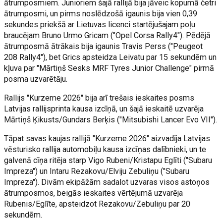
ātrumposmiem. Junioriem šajā rallijā bija jāveic kopumā četri
ātrumposmi, un pirms noslēdzošā igaunis bija vien 0,39
sekundes priekšā ar Lietuvas licenci startējušajam poļu
braucējam Bruno Urmo Gricam ("Opel Corsa Rally4"). Pēdējā
ātrumposmā ātrākais bija igaunis Travis Perss ("Peugeot
208 Rally4"), bet Grics apsteidza Leivatu par 15 sekundēm un
kļuva par "Mārtiņš Sesks MRF Tyres Junior Challenge" pirmā
posma uzvarētāju.
Rallijs "Kurzeme 2026" bija arī trešais ieskaites posms
Latvijas rallijsprinta kausa izcīņā, un šajā ieskaitē uzvarēja
Mārtiņš Ķikusts/Gundars Berķis ("Mitsubishi Lancer Evo VII").
Tāpat savas kaujas rallijā "Kurzeme 2026" aizvadīja Latvijas
vēsturisko rallija automobiļu kausa izcīņas dalībnieki, un te
galvenā cīņa ritēja starp Vigo Rubeni/Kristapu Eglīti ("Subaru
Impreza") un Intaru Rezakovu/Elviju Zebuliņu ("Subaru
Impreza"). Divām ekipāžām sadalot uzvaras visos astoņos
ātrumposmos, beigās ieskaites vērtējumā uzvarēja
Rubenis/Eglīte, apsteidzot Rezakovu/Zebuliņu par 20
sekundēm.