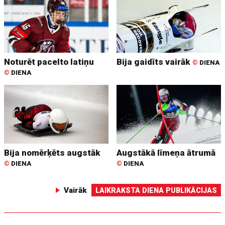
Noturēt pacelto latiņu
Bija gaidīts vairāk
©
DIENA
©
DIENA
Bija nomērķēts augstāk
Augstākā līmeņa ātrumā
©
DIENA
©
DIENA
Vairāk
LAIKRAKSTA DIENA PUBLIKĀCIJAS