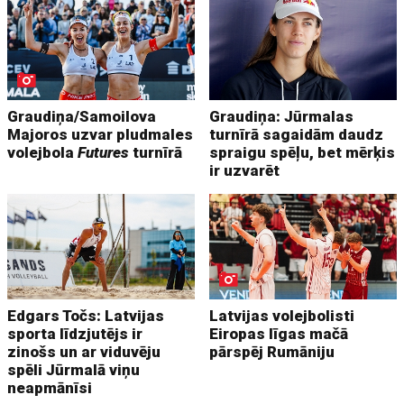
Graudiņa/Samoilova
Graudiņa: Jūrmalas
Majoros uzvar pludmales
turnīrā sagaidām daudz
volejbola
Futures
turnīrā
spraigu spēļu, bet mērķis
ir uzvarēt
Edgars Točs: Latvijas
Latvijas volejbolisti
sporta līdzjutējs ir
Eiropas līgas mačā
zinošs un ar viduvēju
pārspēj Rumāniju
spēli Jūrmalā viņu
neapmānīsi