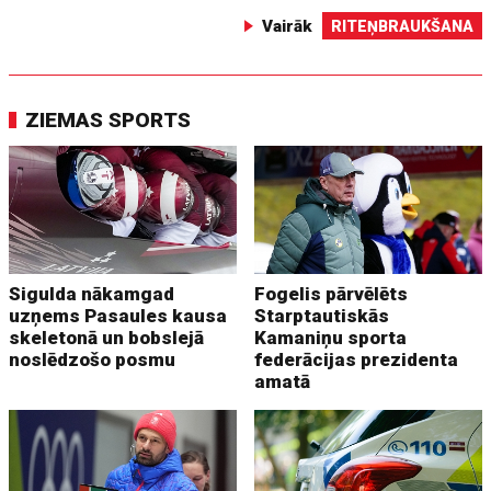
Vairāk
RITEŅBRAUKŠANA
ZIEMAS SPORTS
Sigulda nākamgad
Fogelis pārvēlēts
uzņems Pasaules kausa
Starptautiskās
skeletonā un bobslejā
Kamaniņu sporta
noslēdzošo posmu
federācijas prezidenta
amatā