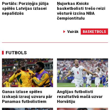
Portāls: Porziņģis jūlija
Ņujorkas
Knicks
spēlēs Latvijas izlasei
basketbolisti trešo reizi
nepalīdzēs
vēsturē izcīna NBA
čempiontitulu
Vairāk
BASKETBOLS
FUTBOLS
Ganas izlase spēles
Anglijas futbolisti
izskaņā izrauj uzvaru pār
rezultatīvā mačā uzvar
Panamas futbolistiem
Horvātiju