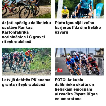
Ar ļoti spēcīgu dalībnieku
Pluto Igaunijā izcīna
sastāvu Rankas
karjeras līdz šim lielāko
Kartonfabrikā
uzvaru
norisināsies LČ gravel
riteņbraukšanā
Latvijā debitēs PK posms
FOTO: Ar kuplu
grants riteņbraukšanā
dalībnieku skaitu un
lieliskām emocijām
aizvadīts
Toyota
Rīgas
velomaratons