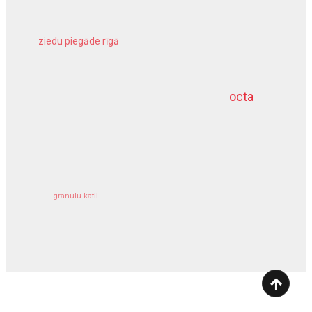
ziedu piegāde rīgā
meliorācijas darbi
octa
dziļurbums
kravu apdrošināšana
granulu katli
siltumsūknis