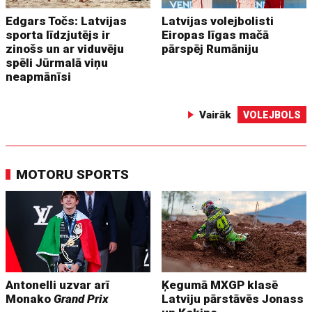
Edgars Točs: Latvijas
Latvijas volejbolisti
sporta līdzjutējs ir
Eiropas līgas mačā
zinošs un ar viduvēju
pārspēj Rumāniju
spēli Jūrmalā viņu
neapmānīsi
Vairāk
VOLEJBOLS
MOTORU SPORTS
Antonelli uzvar arī
Ķegumā MXGP klasē
Monako
Grand Prix
Latviju pārstāvēs Jonass