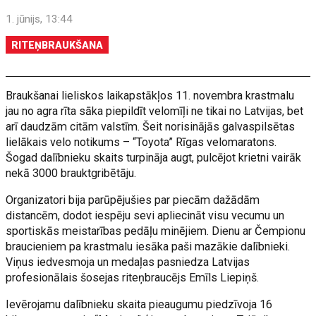
1. jūnijs, 13:44
RITEŅBRAUKŠANA
Braukšanai lieliskos laikapstākļos 11. novembra krastmalu
jau no agra rīta sāka piepildīt velomīļi ne tikai no Latvijas, bet
arī daudzām citām valstīm. Šeit norisinājās galvaspilsētas
lielākais velo notikums – “Toyota” Rīgas velomaratons.
Šogad dalībnieku skaits turpināja augt, pulcējot krietni vairāk
nekā 3000 brauktgribētāju.
Organizatori bija parūpējušies par piecām dažādām
distancēm, dodot iespēju sevi apliecināt visu vecumu un
sportiskās meistarības pedāļu minējiem. Dienu ar Čempionu
braucieniem pa krastmalu iesāka paši mazākie dalībnieki.
Viņus iedvesmoja un medaļas pasniedza Latvijas
profesionālais šosejas riteņbraucējs Emīls Liepiņš.
Ievērojamu dalībnieku skaita pieaugumu piedzīvoja 16