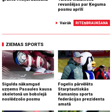
revanšējas par Ķeguma
posmu aprīlī
Vairāk
RITEŅBRAUKŠANA
ZIEMAS SPORTS
Sigulda nākamgad
Fogelis pārvēlēts
uzņems Pasaules kausa
Starptautiskās
skeletonā un bobslejā
Kamaniņu sporta
noslēdzošo posmu
federācijas prezidenta
amatā