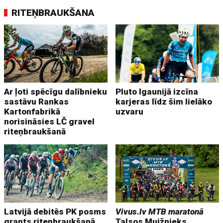
RITEŅBRAUKŠANA
Ar ļoti spēcīgu dalībnieku
Pluto Igaunijā izcīna
sastāvu Rankas
karjeras līdz šim lielāko
Kartonfabrikā
uzvaru
norisināsies LČ gravel
riteņbraukšanā
Latvijā debitēs PK posms
Vivus.lv MTB maratonā
grants riteņbraukšanā
Talsos Muižnieks