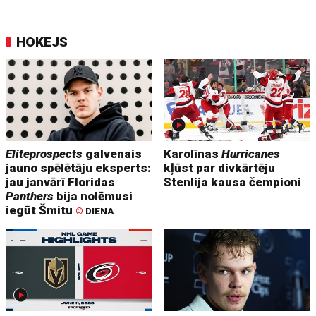
HOKEJS
Eliteprospects
galvenais
Karolīnas
Hurricanes
jauno spēlētāju eksperts:
kļūst par divkārtēju
jau janvārī Floridas
Stenlija kausa čempioni
Panthers
bija nolēmusi
iegūt Šmitu
©
DIENA