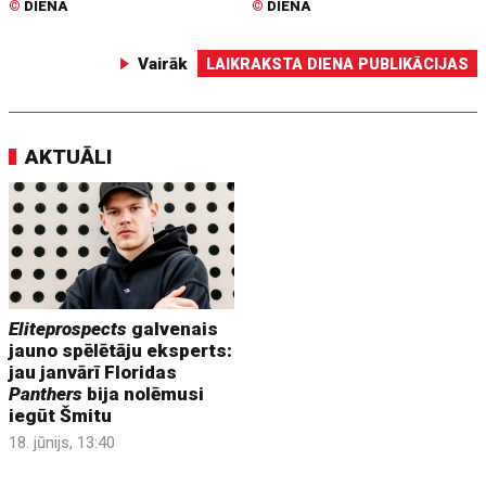
©
DIENA
©
DIENA
Vairāk
LAIKRAKSTA DIENA PUBLIKĀCIJAS
AKTUĀLI
Eliteprospects
galvenais
jauno spēlētāju eksperts:
jau janvārī Floridas
Panthers
bija nolēmusi
iegūt Šmitu
18. jūnijs, 13:40