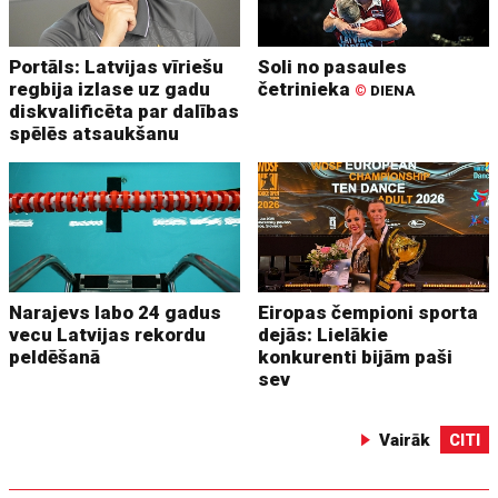
Portāls: Latvijas vīriešu
Soli no pasaules
regbija izlase uz gadu
četrinieka
©
DIENA
diskvalificēta par dalības
spēlēs atsaukšanu
Narajevs labo 24 gadus
Eiropas čempioni sporta
vecu Latvijas rekordu
dejās: Lielākie
peldēšanā
konkurenti bijām paši
sev
Vairāk
CITI