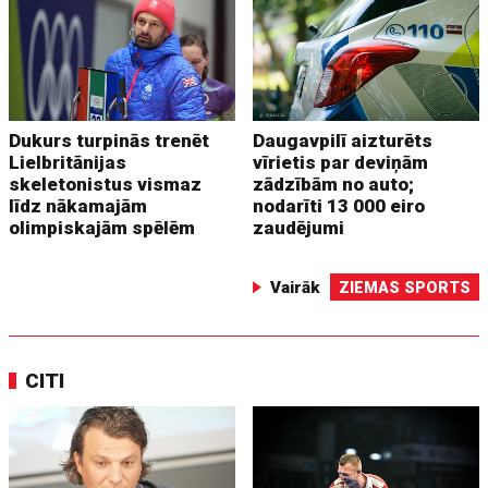
Dukurs turpinās trenēt
Daugavpilī aizturēts
Lielbritānijas
vīrietis par deviņām
skeletonistus vismaz
zādzībām no auto;
līdz nākamajām
nodarīti 13 000 eiro
olimpiskajām spēlēm
zaudējumi
Vairāk
ZIEMAS SPORTS
CITI