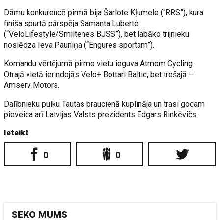
Dāmu konkurencē pirmā bija Šarlote Kļumele (“RRS”), kura
finiša spurtā pārspēja Samanta Luberte
(“VeloLifestyle/Smiltenes BJSS”), bet labāko trijnieku
noslēdza Ieva Pauniņa (“Engures sportam”).
Komandu vērtējumā pirmo vietu ieguva Atmom Cycling.
Otrajā vietā ierindojās Velo+ Bottari Baltic, bet trešajā –
Amserv Motors.
Dalībnieku pulku Tautas braucienā kuplināja un trasi godam
pieveica arī Latvijas Valsts prezidents Edgars Rinkēvičs.
Ieteikt
0
0
SEKO MUMS