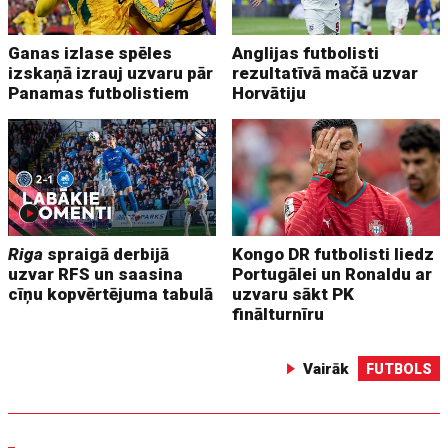
Ganas izlase spēles
Anglijas futbolisti
izskaņā izrauj uzvaru pār
rezultatīvā mačā uzvar
Panamas futbolistiem
Horvātiju
Riga
spraigā derbijā
Kongo DR futbolisti liedz
uzvar RFS un saasina
Portugālei un Ronaldu ar
cīņu kopvērtējuma tabulā
uzvaru sākt PK
finālturnīru
Vairāk
FUTBOLS