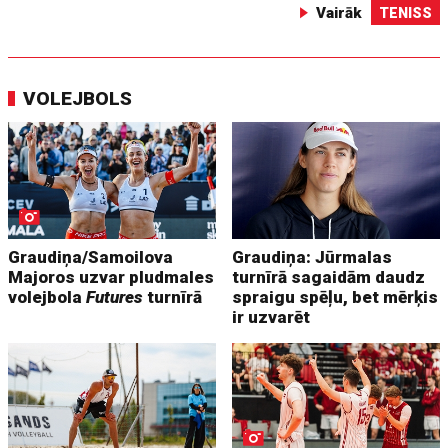
Vairāk
TENISS
VOLEJBOLS
Graudiņa/Samoilova
Graudiņa: Jūrmalas
Majoros uzvar pludmales
turnīrā sagaidām daudz
volejbola
Futures
turnīrā
spraigu spēļu, bet mērķis
ir uzvarēt