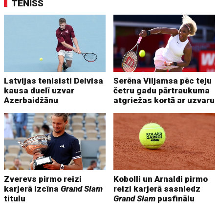
TENISS
Latvijas tenisisti Deivisa
Serēna Viljamsa pēc teju
kausa duelī uzvar
četru gadu pārtraukuma
Azerbaidžānu
atgriežas kortā ar uzvaru
Zverevs pirmo reizi
Kobolli un Arnaldi pirmo
karjerā izcīna
Grand Slam
reizi karjerā sasniedz
titulu
Grand Slam
pusfinālu