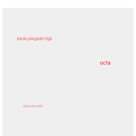
ziedu piegāde rīgā
meliorācijas darbi
octa
dziļurbums
kravu apdrošināšana
granulu katli
siltumsūknis