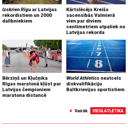
Izskrien Rīgu
ar Latvijas
Kārtslēcējs Kreišs
rekordistiem un 2000
sacensībās Valmierā
dalībniekiem
vien par diviem
centimetriem atpaliek no
Latvijas rekorda
Bērziņš un Kļučņika
World Athletics
neatcels
Rīgas maratonā kļūst par
diskvalifikāciju
Latvijas čempioniem
Baltkrievijas sportistiem
maratona distancē
Vairāk
VIEGLATLĒTIKA