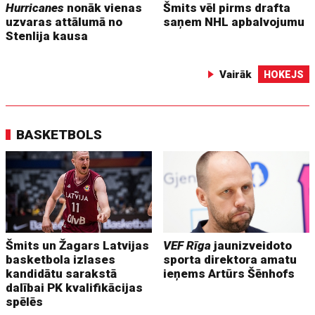
Hurricanes
nonāk vienas
Šmits vēl pirms drafta
uzvaras attālumā no
saņem NHL apbalvojumu
Stenlija kausa
Vairāk
HOKEJS
BASKETBOLS
Šmits un Žagars Latvijas
VEF Rīga
jaunizveidoto
basketbola izlases
sporta direktora amatu
kandidātu sarakstā
ieņems Artūrs Šēnhofs
dalībai PK kvalifikācijas
spēlēs