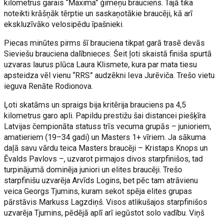
kilometrus garais “Maxima” ģimeņu brauciens. Tajā tika
noteikti krāšņāk tērptie un saskaņotākie braucēji, kā arī
ekskluzīvāko velosipēdu īpašnieki.
Piecas minūtes pirms šī brauciena tikpat garā trasē devās
Sieviešu brauciena dalībnieces. Šeit ļoti skaistā finiša spurtā
uzvaras laurus plūca Laura Klismete, kura par mata tiesu
apsteidza vēl vienu “RRS” audzēkni Ieva Jurēviča. Trešo vietu
ieguva Renāte Rodionova.
Ļoti skatāms un spraigs bija kritērija brauciens pa 4,5
kilometrus garo apli. Papildu prestižu šai distancei piešķīra
Latvijas čempionāta statuss trīs vecuma grupās – junioriem,
amatieriem (19–34 gadi) un Masters 1+ vīriem. Ja sākuma
daļā savu vārdu teica Masters braucēji – Kristaps Knops un
Ēvalds Pavlovs –, uzvarot pirmajos divos starpfinišos, tad
turpinājumā dominēja juniori un elites braucēji. Trešo
starpfinišu uzvarēja Arvīds Logins, bet pēc tam atrāvienu
veica Georgs Tjumins, kuram sekot spēja elites grupas
pārstāvis Markuss Lagzdiņš. Visos atlikušajos starpfinišos
uzvarēja Tjumins, pēdējā aplī arī iegūstot solo vadību. Viņš