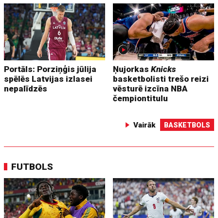
Portāls: Porziņģis jūlija
Ņujorkas
Knicks
spēlēs Latvijas izlasei
basketbolisti trešo reizi
nepalīdzēs
vēsturē izcīna NBA
čempiontitulu
Vairāk
BASKETBOLS
FUTBOLS