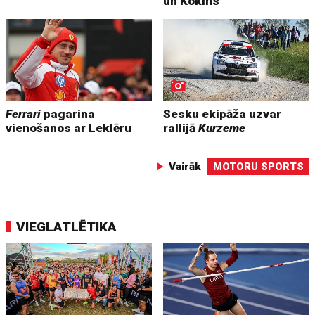
un Kokins
Ferrari
pagarina
Sesku ekipāža uzvar
vienošanos ar Leklēru
rallijā
Kurzeme
Vairāk
MOTORU SPORTS
VIEGLATLĒTIKA