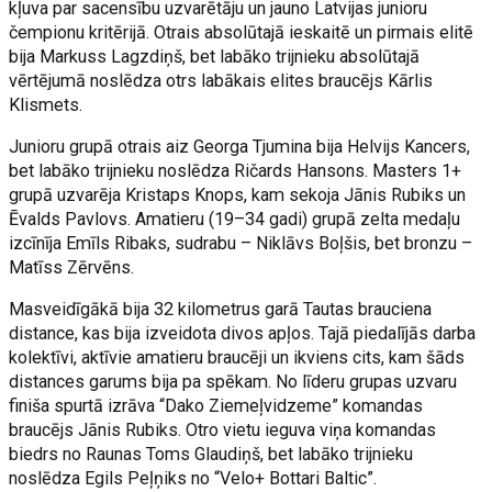
kļuva par sacensību uzvarētāju un jauno Latvijas junioru
čempionu kritērijā. Otrais absolūtajā ieskaitē un pirmais elitē
bija Markuss Lagzdiņš, bet labāko trijnieku absolūtajā
vērtējumā noslēdza otrs labākais elites braucējs Kārlis
Klismets.
Junioru grupā otrais aiz Georga Tjumina bija Helvijs Kancers,
bet labāko trijnieku noslēdza Ričards Hansons. Masters 1+
grupā uzvarēja Kristaps Knops, kam sekoja Jānis Rubiks un
Ēvalds Pavlovs. Amatieru (19–34 gadi) grupā zelta medaļu
izcīnīja Emīls Ribaks, sudrabu – Niklāvs Boļšis, bet bronzu –
Matīss Zērvēns.
Masveidīgākā bija 32 kilometrus garā Tautas brauciena
distance, kas bija izveidota divos apļos. Tajā piedalījās darba
kolektīvi, aktīvie amatieru braucēji un ikviens cits, kam šāds
distances garums bija pa spēkam. No līderu grupas uzvaru
finiša spurtā izrāva “Dako Ziemeļvidzeme” komandas
braucējs Jānis Rubiks. Otro vietu ieguva viņa komandas
biedrs no Raunas Toms Glaudiņš, bet labāko trijnieku
noslēdza Egils Peļņiks no “Velo+ Bottari Baltic”.