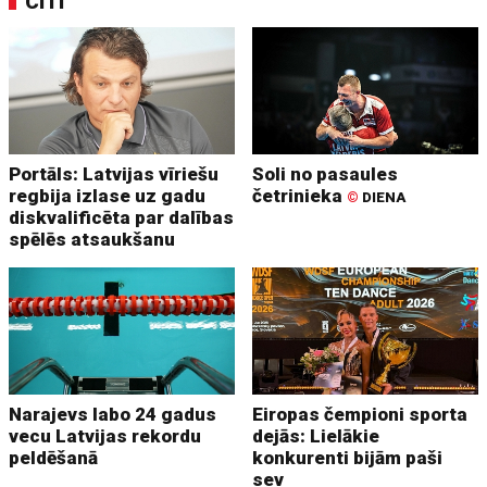
CITI
Portāls: Latvijas vīriešu
Soli no pasaules
regbija izlase uz gadu
četrinieka
©
DIENA
diskvalificēta par dalības
spēlēs atsaukšanu
Narajevs labo 24 gadus
Eiropas čempioni sporta
vecu Latvijas rekordu
dejās: Lielākie
peldēšanā
konkurenti bijām paši
sev