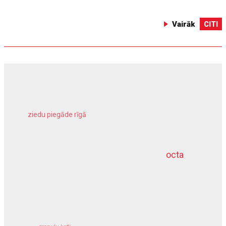
Vairāk
CITI
ziedu piegāde rīgā
meliorācijas darbi
octa
dziļurbums
kravu apdrošināšana