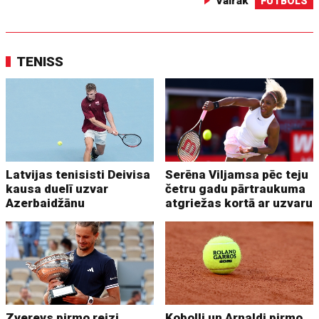
Vairāk
FUTBOLS
TENISS
Latvijas tenisisti Deivisa
Serēna Viljamsa pēc teju
kausa duelī uzvar
četru gadu pārtraukuma
Azerbaidžānu
atgriežas kortā ar uzvaru
Zverevs pirmo reizi
Kobolli un Arnaldi pirmo