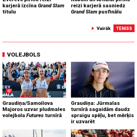
karjerā izcīna
Grand Slam
reizi karjerā sasniedz
titulu
Grand Slam
pusfinālu
Vairāk
TENISS
VOLEJBOLS
Graudiņa/Samoilova
Graudiņa: Jūrmalas
Majoros uzvar pludmales
turnīrā sagaidām daudz
volejbola
Futures
turnīrā
spraigu spēļu, bet mērķis
ir uzvarēt