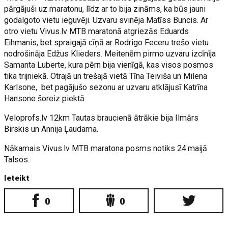
pārgājuši uz maratonu, līdz ar to bija zināms, ka būs jauni
godalgoto vietu ieguvēji. Uzvaru svinēja Matīss Buncis. Ar
otro vietu Vivus.lv MTB maratonā atgriezās Eduards
Eihmanis, bet spraigajā cīņā ar Rodrigo Feceru trešo vietu
nodrošināja Edžus Klieders. Meitenēm pirmo uzvaru izcīnīja
Samanta Luberte, kura pērn bija vienīgā, kas visos posmos
tika trijniekā. Otrajā un trešajā vietā Tīna Teiviša un Milena
Karlsone, bet pagājušo sezonu ar uzvaru atklājusī Katrīna
Hansone šoreiz piektā.
Veloprofs.lv 12km Tautas braucienā ātrākie bija Ilmārs
Birskis un Annija Ļaudama.
Nākamais Vivus.lv MTB maratona posms notiks 24.maijā
Talsos.
Ieteikt
0
0