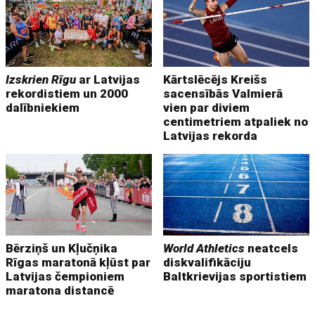
Izskrien Rīgu
ar Latvijas
Kārtslēcējs Kreišs
rekordistiem un 2000
sacensībās Valmierā
dalībniekiem
vien par diviem
centimetriem atpaliek no
Latvijas rekorda
Bērziņš un Kļučņika
World Athletics
neatcels
Rīgas maratonā kļūst par
diskvalifikāciju
Latvijas čempioniem
Baltkrievijas sportistiem
maratona distancē