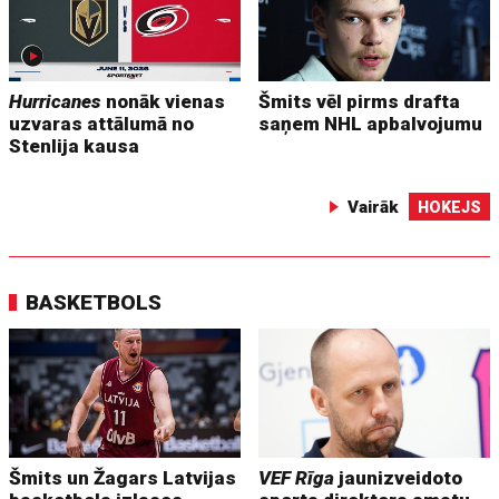
Hurricanes
nonāk vienas
Šmits vēl pirms drafta
uzvaras attālumā no
saņem NHL apbalvojumu
Stenlija kausa
Vairāk
HOKEJS
BASKETBOLS
Šmits un Žagars Latvijas
VEF Rīga
jaunizveidoto