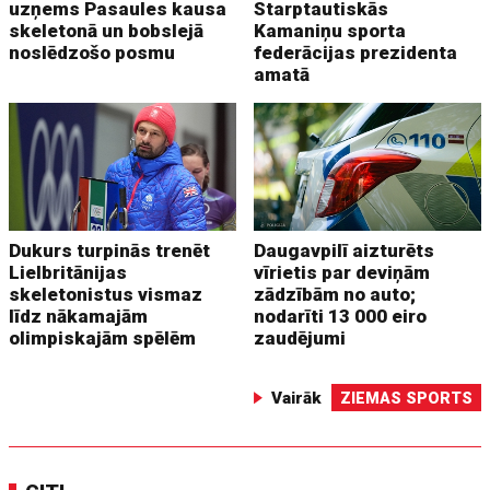
uzņems Pasaules kausa
Starptautiskās
skeletonā un bobslejā
Kamaniņu sporta
noslēdzošo posmu
federācijas prezidenta
amatā
Dukurs turpinās trenēt
Daugavpilī aizturēts
Lielbritānijas
vīrietis par deviņām
skeletonistus vismaz
zādzībām no auto;
līdz nākamajām
nodarīti 13 000 eiro
olimpiskajām spēlēm
zaudējumi
Vairāk
ZIEMAS SPORTS