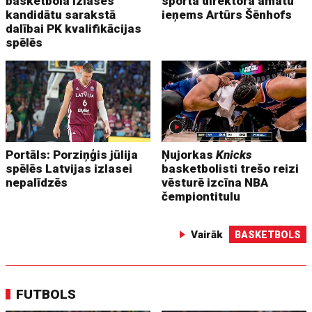
basketbola izlases
sporta direktora amatu
kandidātu sarakstā
ieņems Artūrs Šēnhofs
dalībai PK kvalifikācijas
spēlēs
Portāls: Porziņģis jūlija
Ņujorkas
Knicks
spēlēs Latvijas izlasei
basketbolisti trešo reizi
nepalīdzēs
vēsturē izcīna NBA
čempiontitulu
Vairāk
BASKETBOLS
FUTBOLS