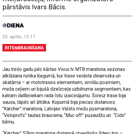
pārstāvis Ivars Bācis.
20. aprīlis, 15:11
RITEŅBRAUKŠANA
Jau trešo gadu pēc kārtas Vivus.lv MTB maratona sezonas
atklāšana notika Ķegumā, kur trase veidota dinamiska un
skatāma – ar mototrases elementiem, smilšu posmiem,
meža ceļiem un bijušā dzelzceļa uzbēruma segmentiem, kas
katram dalībniekam rada īstu izaicinājumu. Šoreiz trase bija
sausa, tāpēc arī ātrāka. Kopumā bija piecas distances:
"Kärcher” maratona, Latvijas Valsts mežu pusmaratona,
“Veloprofs” tautas brauciena, “Muc off” pusaudžu un “Cido”
bērnu.
“Kärcher” 52km maratona distancē izveidojās līderu trio –