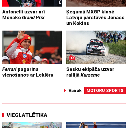
Antonelli uzvar arī
Ķegumā MXGP klasē
Monako
Grand Prix
Latviju pārstāvēs Jonass
un Kokins
Ferrari
pagarina
Sesku ekipāža uzvar
vienošanos ar Leklēru
rallijā
Kurzeme
Vairāk
MOTORU SPORTS
VIEGLATLĒTIKA