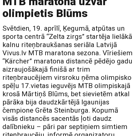
MTB maratonā uzvar
olimpietis Blūms
Svētdien, 19. aprīlī, Ķegumā, atpūtas un
sporta centrā “Zelta zirgs” startēja lielākā
kalnu riteņbraukšanas seriāla Latvijā
Vivus.lv MTB maratona sezona. Vīriešiem
“Kärcher” maratona distancē pēdējo gadu
aizraujošākajā finišā ar trim
riteņbraucējiem virsroku ņēma olimpisko
spēļu 17.vietas ieguvējs MTB olimpiskajā
krosā Mārtiņš Blūms, bet sievietēm atkal
pārāka bija daudzkārtējā Igaunijas
čempione Grēta Steinburga. Kopumā
visās distancēs sacentās ļoti daudz
dalībnieku – pāri par septiņiem simtiem
riteņbraucēju, informē organizatoru