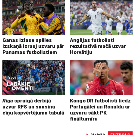
Ganas izlase spēles
Anglijas futbolisti
izskaņā izrauj uzvaru pār
rezultatīvā mačā uzvar
Panamas futbolistiem
Horvātiju
Riga
spraigā derbijā
Kongo DR futbolisti liedz
uzvar RFS un saasina
Portugālei un Ronaldu ar
cīņu kopvērtējuma tabulā
uzvaru sākt PK
finālturnīru