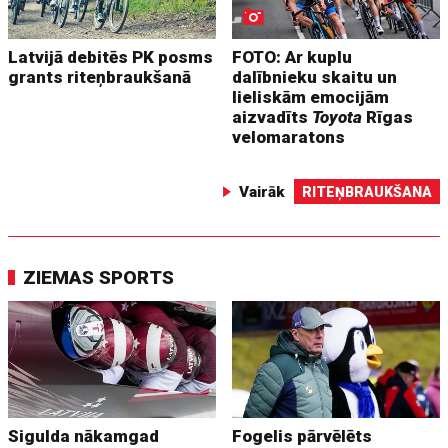
Latvijā debitēs PK posms
FOTO: Ar kuplu
grants riteņbraukšanā
dalībnieku skaitu un
lieliskām emocijām
aizvadīts
Toyota
Rīgas
velomaratons
Vairāk
RITEŅBRAUKŠANA
ZIEMAS SPORTS
Sigulda nākamgad
Fogelis pārvēlēts