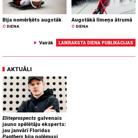
Bija nomērķēts augstāk
Augstākā līmeņa ātrumā
©
DIENA
©
DIENA
Vairāk
LAIKRAKSTA DIENA PUBLIKĀCIJAS
AKTUĀLI
Eliteprospects
galvenais
jauno spēlētāju eksperts:
jau janvārī Floridas
Panthers
bija nolēmusi