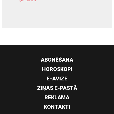
granulu katli
siltumsūknis
ABONĒŠANA
HOROSKOPI
E-AVĪZE
ZIŅAS E-PASTĀ
REKLĀMA
KONTAKTI