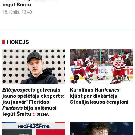
iegūt Šmitu
18. jūnijs, 13:40
HOKEJS
Eliteprospects
galvenais
Karolīnas
Hurricanes
jauno spēlētāju eksperts:
kļūst par divkārtēju
jau janvārī Floridas
Stenlija kausa čempioni
Panthers
bija nolēmusi
iegūt Šmitu
©
DIENA