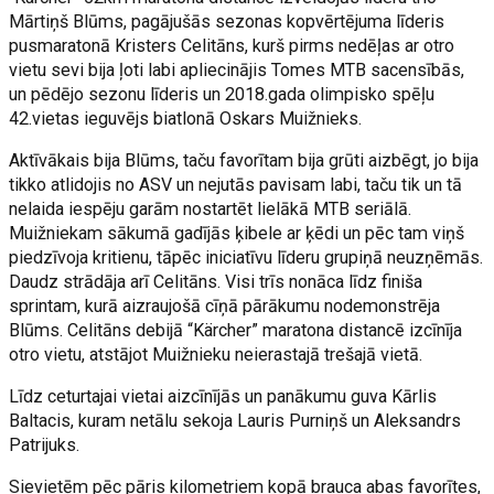
Mārtiņš Blūms, pagājušās sezonas kopvērtējuma līderis
pusmaratonā Kristers Celitāns, kurš pirms nedēļas ar otro
vietu sevi bija ļoti labi apliecinājis Tomes MTB sacensībās,
un pēdējo sezonu līderis un 2018.gada olimpisko spēļu
42.vietas ieguvējs biatlonā Oskars Muižnieks.
Aktīvākais bija Blūms, taču favorītam bija grūti aizbēgt, jo bija
tikko atlidojis no ASV un nejutās pavisam labi, taču tik un tā
nelaida iespēju garām nostartēt lielākā MTB seriālā.
Muižniekam sākumā gadījās ķibele ar ķēdi un pēc tam viņš
piedzīvoja kritienu, tāpēc iniciatīvu līderu grupiņā neuzņēmās.
Daudz strādāja arī Celitāns. Visi trīs nonāca līdz finiša
sprintam, kurā aizraujošā cīņā pārākumu nodemonstrēja
Blūms. Celitāns debijā “Kärcher” maratona distancē izcīnīja
otro vietu, atstājot Muižnieku neierastajā trešajā vietā.
Līdz ceturtajai vietai aizcīnījās un panākumu guva Kārlis
Baltacis, kuram netālu sekoja Lauris Purniņš un Aleksandrs
Patrijuks.
Sievietēm pēc pāris kilometriem kopā brauca abas favorītes,