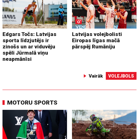
Edgars Točs: Latvijas
Latvijas volejbolisti
sporta līdzjutējs ir
Eiropas līgas mačā
zinošs un ar viduvēju
pārspēj Rumāniju
spēli Jūrmalā viņu
neapmānīsi
Vairāk
VOLEJBOLS
MOTORU SPORTS