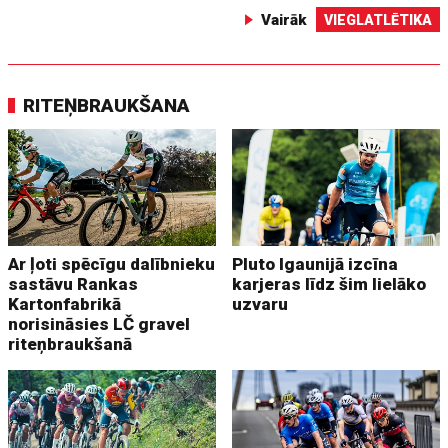
Vairāk
VIEGLATLĒTIKA
RITEŅBRAUKŠANA
Ar ļoti spēcīgu dalībnieku
Pluto Igaunijā izcīna
sastāvu Rankas
karjeras līdz šim lielāko
Kartonfabrikā
uzvaru
norisināsies LČ gravel
riteņbraukšanā