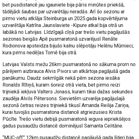
bet pusdistancē jau igauniete bija pāris minūtes priekšā,
tādējādi šaubas par uzvarētāju neradās. Arī šo sezonu ar
pirmo vietu atklāja Steinburga un 2025.gada kopvērtējuma
uzvarētāja Katrīna Jaunslaviete -Kipure atkal bija otrā un
labākā no Latvijas. Līdzīgajā cīņā par trešo vietu pagājušās
sezonas beigās Apē pusmaratonā uzvarējusī Renāte
Rodionova apsteidza bijušo kalnu slēpotāju Helēnu Mūrnieci,
kura pirms nedēļas Tomē bija otrā.
Latvijas Valsts mežu 26km pusmaratonā no sākuma prom no
pārējiem aizbrauca Alvis Pivors un atkārtoja pagājušā gada
panākumu. Daudz sekmīgāk nekā pērn sezona iesāka
Ronalds Rītiņš, kuram šoreiz otrā vieta, bet pirmo reizi
trijniekā iekļuva Valters Jonass, kuram tikai dažas sekundes
zaudēja Alvils Pētersons. Sievietēm uzvarēja pagājušajā
sezonā četras reizes trijniekā tikusī Amanda Reilija Zariņa,
kurai tuvojās pusmaratona distancē atgriezusies Krista
Pūcīte. Trešo vietu debijā pusmaratonā ieguva iepriekšējos
gadus pusaudžu distancē dominējusī Samanta Celitāne.
“MUC-off” 12km pusaudžu distancē pagājušā gada līderi bija