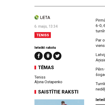
Pirmā
6-0, 
6. maijs, 13:34
turnī
TENISS
Par 
viens
Ieteikt rakstu
Latvi
Aņisi
TĒMAS
Pērn 
šogad
Teniss
Aļona Ostapenko
Turn
nedē
SAISTĪTIE RAKSTI
Ietei