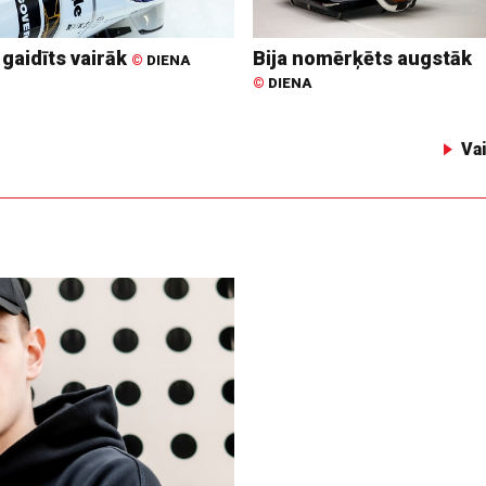
 gaidīts vairāk
Bija nomērķēts augstāk
©
DIENA
©
DIENA
Va