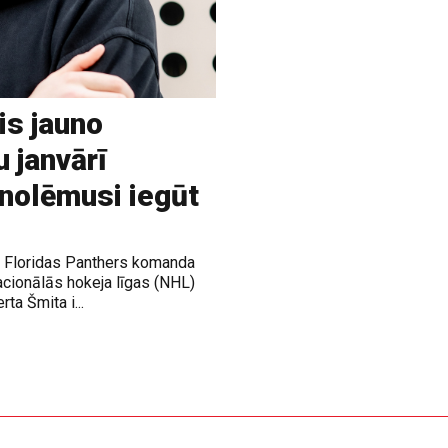
is jauno
u janvārī
 nolēmusi iegūt
ja Floridas Panthers komanda
acionālās hokeja līgas (NHL)
rta Šmita i...