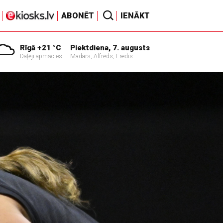
ABONĒT
IENĀKT
Rīgā +21 °C
Piektdiena, 7. augusts
Daļēji apmācies
Madars, Alfrēds, Fredis