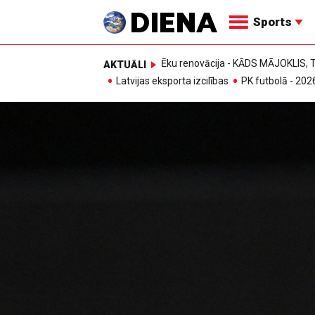
Sports
Ēku renovācija - KĀDS MĀJOKLIS
AKTUĀLI
Latvijas eksporta izcilības
PK futbolā - 202