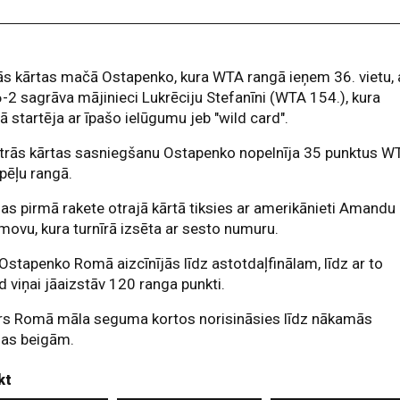
s kārtas mačā Ostapenko, kura WTA rangā ieņem 36. vietu, 
6-2 sagrāva mājinieci Lukrēciju Stefanīni (WTA 154.), kura
rā startēja ar īpašo ielūgumu jeb "wild card".
otrās kārtas sasniegšanu Ostapenko nopelnīja 35 punktus W
pēļu rangā.
jas pirmā rakete otrajā kārtā tiksies ar amerikānieti Amandu
movu, kura turnīrā izsēta ar sesto numuru.
Ostapenko Romā aizcīnījās līdz astotdaļfinālam, līdz ar to
 viņai jāaizstāv 120 ranga punkti.
īrs Romā māla seguma kortos norisināsies līdz nākamās
ļas beigām.
kt