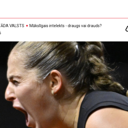
, TĀDA VALSTS
Mākslīgais intelekts - draugs vai drauds?
6