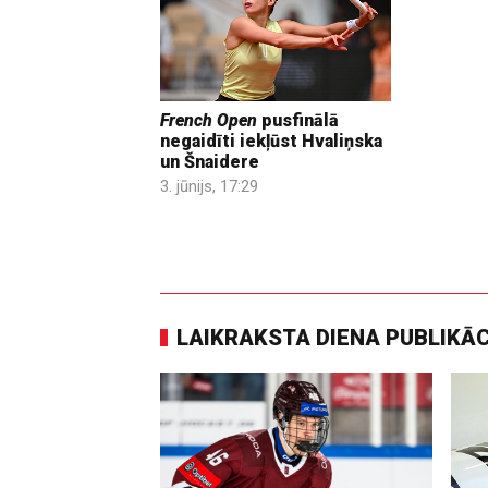
French Open
pusfinālā
negaidīti iekļūst Hvaliņska
un Šnaidere
3. jūnijs, 17:29
LAIKRAKSTA DIENA PUBLIKĀ