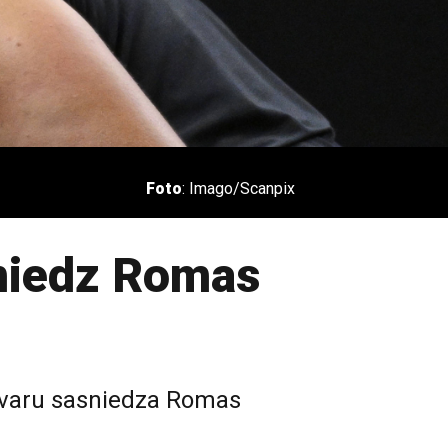
Foto
: Imago/Scanpix
sniedz Romas
uzvaru sasniedza Romas