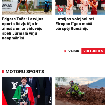
Edgars Točs: Latvijas
Latvijas volejbolisti
sporta līdzjutējs ir
Eiropas līgas mačā
zinošs un ar viduvēju
pārspēj Rumāniju
spēli Jūrmalā viņu
neapmānīsi
Vairāk
VOLEJBOLS
MOTORU SPORTS