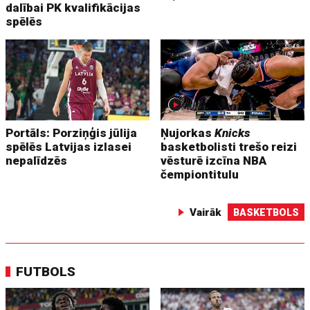
dalībai PK kvalifikācijas
spēlēs
Portāls: Porziņģis jūlija
Ņujorkas
Knicks
spēlēs Latvijas izlasei
basketbolisti trešo reizi
nepalīdzēs
vēsturē izcīna NBA
čempiontitulu
Vairāk
BASKETBOLS
FUTBOLS