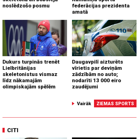
noslēdzošo posmu
federācijas prezidenta
amatā
Dukurs turpinās trenēt
Daugavpilī aizturēts
Lielbritānijas
vīrietis par deviņām
skeletonistus vismaz
zādzībām no auto;
līdz nākamajām
nodarīti 13 000 eiro
olimpiskajām spēlēm
zaudējumi
Vairāk
ZIEMAS SPORTS
CITI