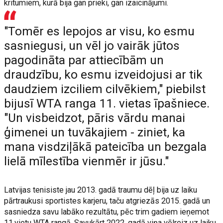
kritumiem, kurā bija gan prieki, gan izaicinājumi.
"Tomēr es lepojos ar visu, ko esmu
sasniegusi, un vēl jo vairāk jūtos
pagodināta par attiecībām un
draudzību, ko esmu izveidojusi ar tik
daudziem izciliem cilvēkiem," piebilst
bijusī WTA ranga 11. vietas īpašniece.
"Un visbeidzot, pāris vārdu manai
ģimenei un tuvākajiem - ziniet, ka
mana visdziļākā pateicība un bezgala
lielā mīlestība vienmēr ir jūsu."
Latvijas tenisiste jau 2013. gadā traumu dēļ bija uz laiku
pārtraukusi sportistes karjeru, taču atgriezās 2015. gadā un
sasniedza savu labāko rezultātu, pēc trim gadiem ieņemot
11.vietu WTA rangā. Savukārt 2022. gadā viņa vēlreiz uz laiku