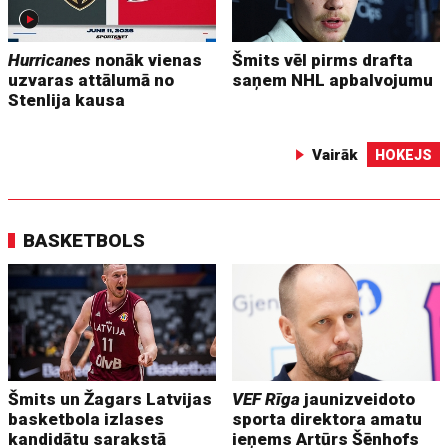
Hurricanes
nonāk vienas
Šmits vēl pirms drafta
uzvaras attālumā no
saņem NHL apbalvojumu
Stenlija kausa
Vairāk
HOKEJS
BASKETBOLS
Šmits un Žagars Latvijas
VEF Rīga
jaunizveidoto
basketbola izlases
sporta direktora amatu
kandidātu sarakstā
ieņems Artūrs Šēnhofs