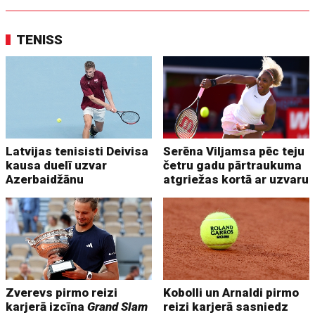
TENISS
Latvijas tenisisti Deivisa
Serēna Viljamsa pēc teju
kausa duelī uzvar
četru gadu pārtraukuma
Azerbaidžānu
atgriežas kortā ar uzvaru
Zverevs pirmo reizi
Kobolli un Arnaldi pirmo
karjerā izcīna
Grand Slam
reizi karjerā sasniedz