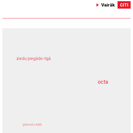
Vairāk
CITI
ziedu piegāde rīgā
meliorācijas darbi
octa
dziļurbums
kravu apdrošināšana
granulu katli
siltumsūknis