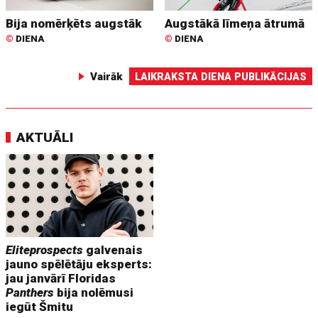
Bija nomērķēts augstāk
Augstākā līmeņa ātrumā
©
DIENA
©
DIENA
Vairāk
LAIKRAKSTA DIENA PUBLIKĀCIJAS
AKTUĀLI
Eliteprospects
galvenais
jauno spēlētāju eksperts:
jau janvārī Floridas
Panthers
bija nolēmusi
iegūt Šmitu