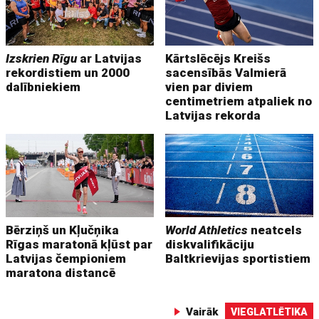
Izskrien Rīgu
ar Latvijas
Kārtslēcējs Kreišs
rekordistiem un 2000
sacensībās Valmierā
dalībniekiem
vien par diviem
centimetriem atpaliek no
Latvijas rekorda
Bērziņš un Kļučņika
World Athletics
neatcels
Rīgas maratonā kļūst par
diskvalifikāciju
Latvijas čempioniem
Baltkrievijas sportistiem
maratona distancē
Vairāk
VIEGLATLĒTIKA