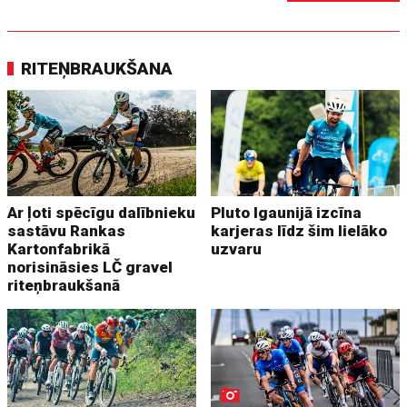
RITEŅBRAUKŠANA
Ar ļoti spēcīgu dalībnieku
Pluto Igaunijā izcīna
sastāvu Rankas
karjeras līdz šim lielāko
Kartonfabrikā
uzvaru
norisināsies LČ gravel
riteņbraukšanā