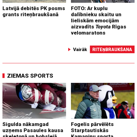
Latvijā debitēs PK posms
FOTO: Ar kuplu
grants riteņbraukšanā
dalībnieku skaitu un
lieliskām emocijām
aizvadīts
Toyota
Rīgas
velomaratons
Vairāk
RITEŅBRAUKŠANA
ZIEMAS SPORTS
Sigulda nākamgad
Fogelis pārvēlēts
uzņems Pasaules kausa
Starptautiskās
skeletonā un bobslejā
Kamaniņu sporta