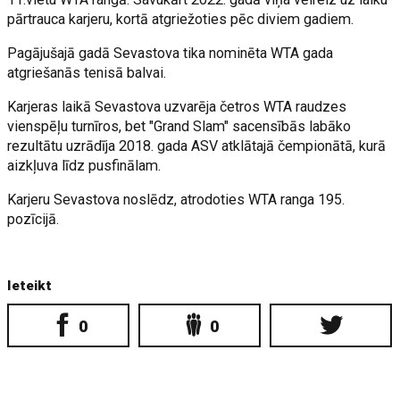
pārtrauca karjeru, kortā atgriežoties pēc diviem gadiem.
Pagājušajā gadā Sevastova tika nominēta WTA gada
atgriešanās tenisā balvai.
Karjeras laikā Sevastova uzvarēja četros WTA raudzes
vienspēļu turnīros, bet "Grand Slam" sacensībās labāko
rezultātu uzrādīja 2018. gada ASV atklātajā čempionātā, kurā
aizkļuva līdz pusfinālam.
Karjeru Sevastova noslēdz, atrodoties WTA ranga 195.
pozīcijā.
Ieteikt
0
0