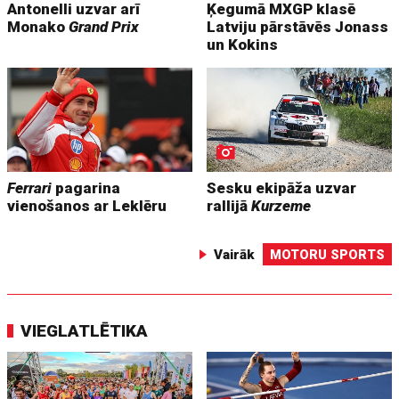
Antonelli uzvar arī
Ķegumā MXGP klasē
Monako
Grand Prix
Latviju pārstāvēs Jonass
un Kokins
Ferrari
pagarina
Sesku ekipāža uzvar
vienošanos ar Leklēru
rallijā
Kurzeme
Vairāk
MOTORU SPORTS
VIEGLATLĒTIKA