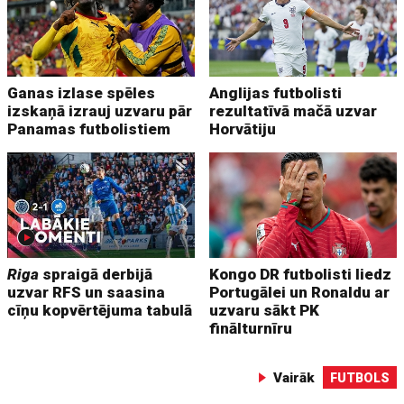
Ganas izlase spēles
Anglijas futbolisti
izskaņā izrauj uzvaru pār
rezultatīvā mačā uzvar
Panamas futbolistiem
Horvātiju
Riga
spraigā derbijā
Kongo DR futbolisti liedz
uzvar RFS un saasina
Portugālei un Ronaldu ar
cīņu kopvērtējuma tabulā
uzvaru sākt PK
finālturnīru
Vairāk
FUTBOLS