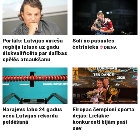
Portāls: Latvijas vīriešu
Soli no pasaules
regbija izlase uz gadu
četrinieka
©
DIENA
diskvalificēta par dalības
spēlēs atsaukšanu
Narajevs labo 24 gadus
Eiropas čempioni sporta
vecu Latvijas rekordu
dejās: Lielākie
peldēšanā
konkurenti bijām paši
sev