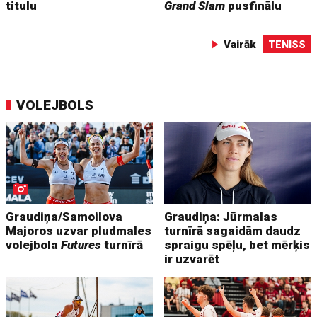
titulu
Grand Slam
pusfinālu
Vairāk
TENISS
VOLEJBOLS
Graudiņa/Samoilova
Graudiņa: Jūrmalas
Majoros uzvar pludmales
turnīrā sagaidām daudz
volejbola
Futures
turnīrā
spraigu spēļu, bet mērķis
ir uzvarēt