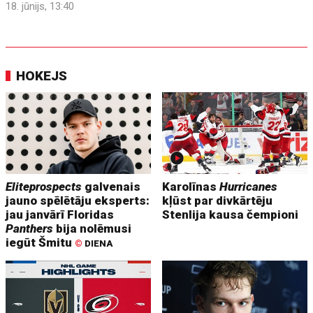
18. jūnijs, 13:40
HOKEJS
Eliteprospects
galvenais
Karolīnas
Hurricanes
jauno spēlētāju eksperts:
kļūst par divkārtēju
jau janvārī Floridas
Stenlija kausa čempioni
Panthers
bija nolēmusi
iegūt Šmitu
©
DIENA