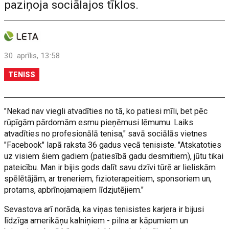
paziņoja sociālajos tīklos.
30. aprīlis, 13:58
TENISS
"Nekad nav viegli atvadīties no tā, ko patiesi mīli, bet pēc
rūpīgām pārdomām esmu pieņēmusi lēmumu. Laiks
atvadīties no profesionālā tenisa," savā sociālās vietnes
"Facebook" lapā raksta 36 gadus vecā tenisiste. "Atskatoties
uz visiem šiem gadiem (patiesībā gadu desmitiem), jūtu tikai
pateicību. Man ir bijis gods dalīt savu dzīvi tūrē ar lieliskām
spēlētājām, ar treneriem, fizioterapeitiem, sponsoriem un,
protams, apbrīnojamajiem līdzjutējiem."
Sevastova arī norāda, ka viņas tenisistes karjera ir bijusi
līdzīga amerikāņu kalniņiem - pilna ar kāpumiem un