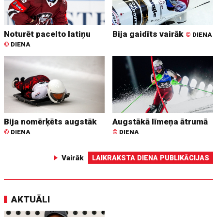
Noturēt pacelto latiņu
Bija gaidīts vairāk
©
DIENA
©
DIENA
Bija nomērķēts augstāk
Augstākā līmeņa ātrumā
©
DIENA
©
DIENA
Vairāk
LAIKRAKSTA DIENA PUBLIKĀCIJAS
AKTUĀLI