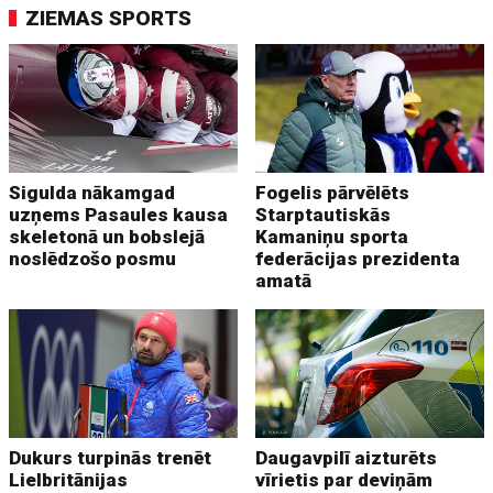
ZIEMAS SPORTS
Sigulda nākamgad
Fogelis pārvēlēts
uzņems Pasaules kausa
Starptautiskās
skeletonā un bobslejā
Kamaniņu sporta
noslēdzošo posmu
federācijas prezidenta
amatā
Dukurs turpinās trenēt
Daugavpilī aizturēts
Lielbritānijas
vīrietis par deviņām