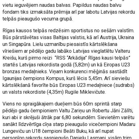
vietu ieguvējiem naudas balvas. Papildus naudas balvu
fondam tiks izmaksāta prēmija arī par labotu Latvijas rekordu
telpās pieaugušo vecuma grupā.
Rīgas kausos telpās redzēsim sportistus no sešām valstīm.
Būs pārstāvētas visas Baltijas valstis, kā arī Austrija, Ukraina
un Singapūra. Lielu uzmanību piesaistīs kārtslēkšana
vīriešiem ar pēdējo gadu labāko Latvijas vieglatlētu Valteru
Kreišu, kurš pirmo reizi “RSS “Arkādija” Rīgas kausi telpās”
startēs Latvijas rekordista godā (5,82m) un kā Eiropas U23
bronzas medaļnieks. Viņam konkurenci mēģinās sastādīt
Igaunijas čempions Kompus, kurš lēcis 5,45m. Arī sieviešu
kārtslēkšanā favorīte būs Eiropas U23 medaļniece (sudrabs)
un valsts rekordiste (4,35m) Rugile Miklevičute.
Viens no spraigākajiem dueļiem būs 60m sprintā starp
pēdējo gadu čempioniem Valtu Zariņu un Robertu Jāni Zālīti,
kuri abi ir skrējuši ātrāk par 6,80 sekundēm. Sievietēm varētu
sanākt līdzvērtīga cīņa starp pieaugušo vicečempioni Madaru
Lungeviču un U18 čempioni Beāti Buku, kā arī nupat
personīgo rekordu sasniegušo Danielu Lasmani, visām trim