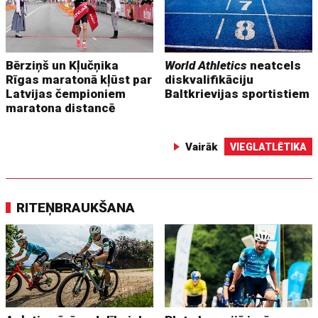
Bērziņš un Kļučņika
World Athletics
neatcels
Rīgas maratonā kļūst par
diskvalifikāciju
Latvijas čempioniem
Baltkrievijas sportistiem
maratona distancē
Vairāk
VIEGLATLĒTIKA
RITEŅBRAUKŠANA