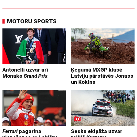
MOTORU SPORTS
Antonelli uzvar arī
Ķegumā MXGP klasē
Monako
Grand Prix
Latviju pārstāvēs Jonass
un Kokins
Ferrari
pagarina
Sesku ekipāža uzvar