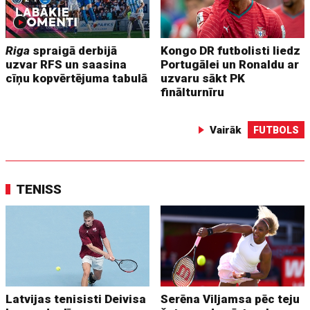
Riga
spraigā derbijā
Kongo DR futbolisti liedz
uzvar RFS un saasina
Portugālei un Ronaldu ar
cīņu kopvērtējuma tabulā
uzvaru sākt PK
finālturnīru
Vairāk
FUTBOLS
TENISS
Latvijas tenisisti Deivisa
Serēna Viljamsa pēc teju