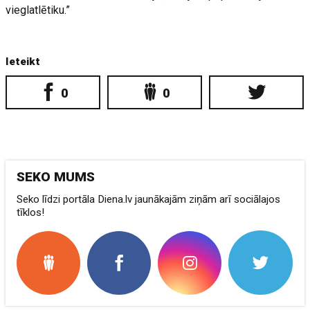
vieglatlētiku.”
Ieteikt
0
0
SEKO MUMS
Seko līdzi portāla Diena.lv jaunākajām ziņām arī sociālajos
tīklos!