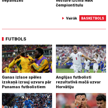
nepalīdzēs
vēsturē izcīna NBA
čempiontitulu
Vairāk
BASKETBOLS
FUTBOLS
Ganas izlase spēles
Anglijas futbolisti
izskaņā izrauj uzvaru pār
rezultatīvā mačā uzvar
Panamas futbolistiem
Horvātiju