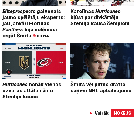
Eliteprospects
galvenais
Karolīnas
Hurricanes
jauno spēlētāju eksperts:
kļūst par divkārtēju
jau janvārī Floridas
Stenlija kausa čempioni
Panthers
bija nolēmusi
iegūt Šmitu
©
DIENA
Hurricanes
nonāk vienas
Šmits vēl pirms drafta
uzvaras attālumā no
saņem NHL apbalvojumu
Stenlija kausa
Vairāk
HOKEJS