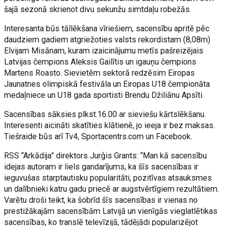
šajā sezonā skrienot divu sekunžu simtdaļu robežās.
Interesanta būs tāllēkšana vīriešiem, sacensību apritē pēc
daudziem gadiem atgriežoties valsts rekordistam (8,08m)
Elvijam Misānam, kuram izaicinājumu metīs pašreizējais
Latvijas čempions Aleksis Gailītis un igauņu čempions
Martens Roasto. Sievietēm sektorā redzēsim Eiropas
Jaunatnes olimpiskā festivāla un Eiropas U18 čempionāta
medaļniece un U18 gada sportisti Brendu Džiliānu Apsīti.
Sacensības sāksies plkst.16.00 ar sieviešu kārtslēkšanu.
Interesenti aicināti skatīties klātienē, jo ieeja ir bez maksas.
Tiešraide būs arī Tv4, Sportacentrs.com un Facebook.
RSS “Arkādija” direktors Jurģis Grants: “Man kā sacensību
idejas autoram ir liels gandarījums, ka šīs sacensības ir
ieguvušas starptautisku popularitāti, pozitīvas atsauksmes
un dalībnieki katru gadu priecē ar augstvērtīgiem rezultātiem.
Varētu droši teikt, ka šobrīd šīs sacensības ir vienas no
prestižākajām sacensībām Latvijā un vienīgās vieglatlētikas
sacensības, ko translē televīzijā, tādējādi popularizējot