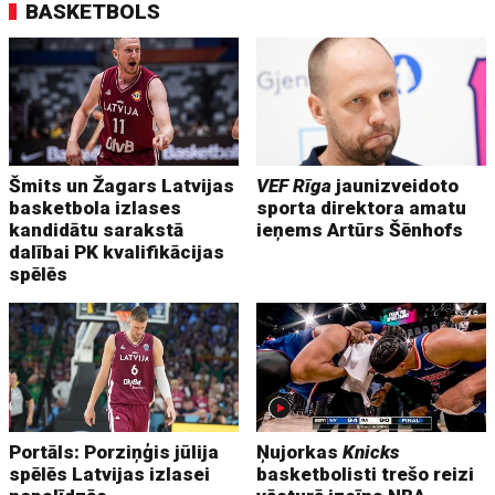
BASKETBOLS
Šmits un Žagars Latvijas
VEF Rīga
jaunizveidoto
basketbola izlases
sporta direktora amatu
kandidātu sarakstā
ieņems Artūrs Šēnhofs
dalībai PK kvalifikācijas
spēlēs
Portāls: Porziņģis jūlija
Ņujorkas
Knicks
spēlēs Latvijas izlasei
basketbolisti trešo reizi