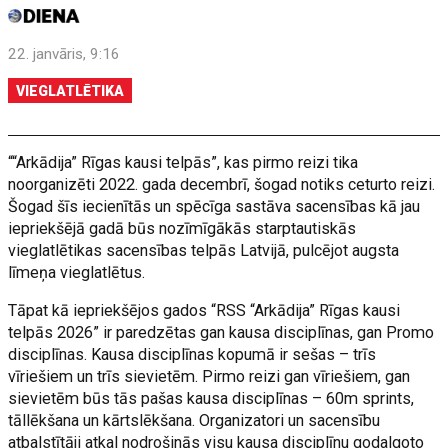
22. janvāris, 9:16
VIEGLATLĒTIKA
““Arkādija” Rīgas kausi telpās”, kas pirmo reizi tika
noorganizēti 2022. gada decembrī, šogad notiks ceturto reizi.
Šogad šīs iecienītās un spēcīga sastāva sacensības kā jau
iepriekšējā gadā būs nozīmīgākās starptautiskās
vieglatlētikas sacensības telpās Latvijā, pulcējot augsta
līmeņa vieglatlētus.
Tāpat kā iepriekšējos gados “RSS “Arkādija” Rīgas kausi
telpās 2026” ir paredzētas gan kausa disciplīnas, gan Promo
disciplīnas. Kausa disciplīnas kopumā ir sešas – trīs
vīriešiem un trīs sievietēm. Pirmo reizi gan vīriešiem, gan
sievietēm būs tās pašas kausa disciplīnas – 60m sprints,
tāllēkšana un kārtslēkšana. Organizatori un sacensību
atbalstītāji atkal nodrošinās visu kausa disciplīnu godalgoto