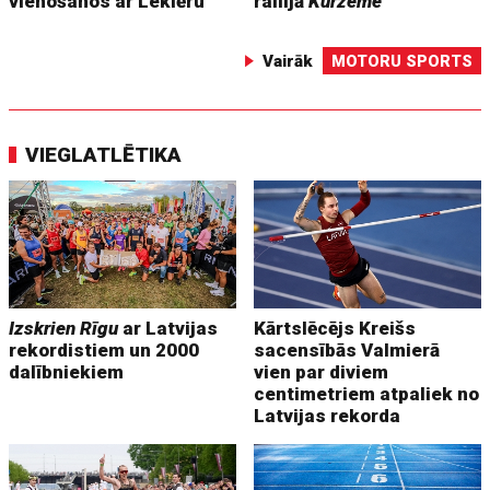
vienošanos ar Leklēru
rallijā
Kurzeme
Vairāk
MOTORU SPORTS
VIEGLATLĒTIKA
Izskrien Rīgu
ar Latvijas
Kārtslēcējs Kreišs
rekordistiem un 2000
sacensībās Valmierā
dalībniekiem
vien par diviem
centimetriem atpaliek no
Latvijas rekorda