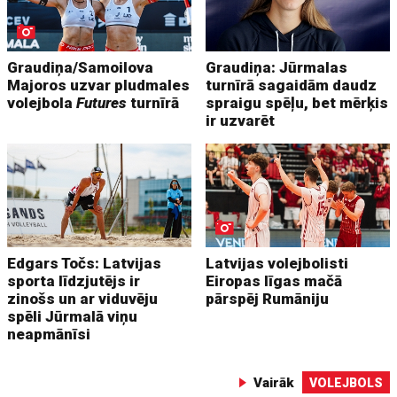
Graudiņa/Samoilova
Graudiņa: Jūrmalas
Majoros uzvar pludmales
turnīrā sagaidām daudz
volejbola
Futures
turnīrā
spraigu spēļu, bet mērķis
ir uzvarēt
Edgars Točs: Latvijas
Latvijas volejbolisti
sporta līdzjutējs ir
Eiropas līgas mačā
zinošs un ar viduvēju
pārspēj Rumāniju
spēli Jūrmalā viņu
neapmānīsi
Vairāk
VOLEJBOLS