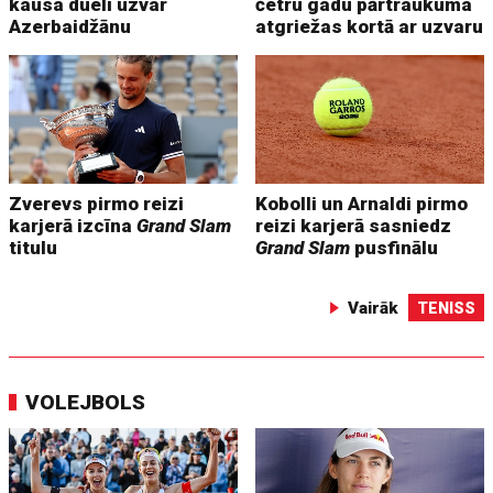
kausa duelī uzvar
četru gadu pārtraukuma
Azerbaidžānu
atgriežas kortā ar uzvaru
Zverevs pirmo reizi
Kobolli un Arnaldi pirmo
karjerā izcīna
Grand Slam
reizi karjerā sasniedz
titulu
Grand Slam
pusfinālu
Vairāk
TENISS
VOLEJBOLS