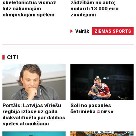
skeletonistus vismaz
zādzībām no auto;
līdz nākamajām
nodarīti 13 000 eiro
olimpiskajām spēlēm
zaudējumi
Vairāk
ZIEMAS SPORTS
CITI
Portāls: Latvijas vīriešu
Soli no pasaules
regbija izlase uz gadu
četrinieka
©
DIENA
diskvalificēta par dalības
spēlēs atsaukšanu