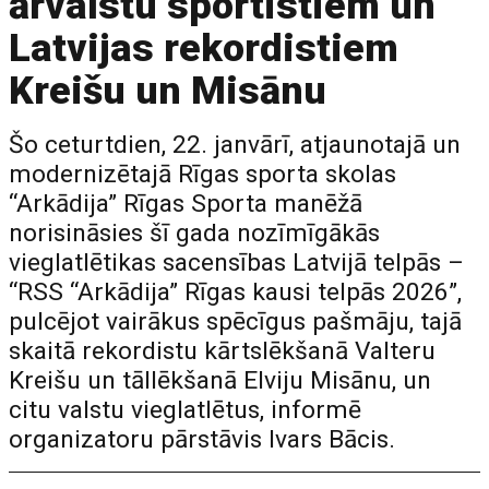
ārvalstu sportistiem un
Latvijas rekordistiem
Kreišu un Misānu
Šo ceturtdien, 22. janvārī, atjaunotajā un
modernizētajā Rīgas sporta skolas
“Arkādija” Rīgas Sporta manēžā
norisināsies šī gada nozīmīgākās
vieglatlētikas sacensības Latvijā telpās –
“RSS “Arkādija” Rīgas kausi telpās 2026”,
pulcējot vairākus spēcīgus pašmāju, tajā
skaitā rekordistu kārtslēkšanā Valteru
Kreišu un tāllēkšanā Elviju Misānu, un
citu valstu vieglatlētus, informē
organizatoru pārstāvis Ivars Bācis.