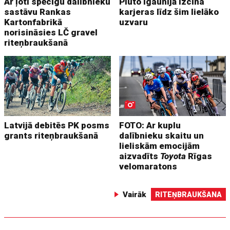
Ar ļoti spēcīgu dalībnieku
Pluto Igaunijā izcīna
sastāvu Rankas
karjeras līdz šim lielāko
Kartonfabrikā
uzvaru
norisināsies LČ gravel
riteņbraukšanā
Latvijā debitēs PK posms
FOTO: Ar kuplu
grants riteņbraukšanā
dalībnieku skaitu un
lieliskām emocijām
aizvadīts
Toyota
Rīgas
velomaratons
Vairāk
RITEŅBRAUKŠANA