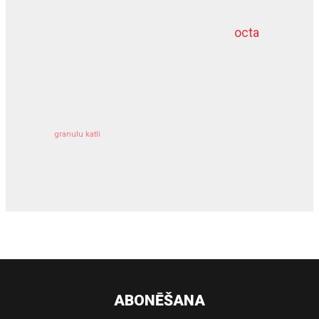
octa
dziļurbums
kravu apdrošināšana
granulu katli
siltumsūknis
ABONĒŠANA