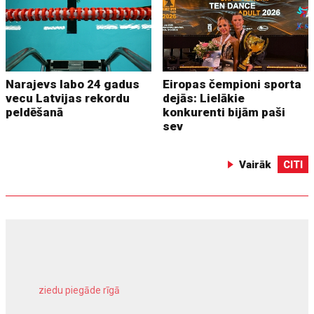
Narajevs labo 24 gadus
Eiropas čempioni sporta
vecu Latvijas rekordu
dejās: Lielākie
peldēšanā
konkurenti bijām paši
sev
Vairāk
CITI
ziedu piegāde rīgā
meliorācijas darbi