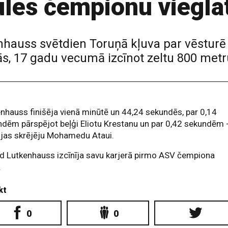
les čempionu vieglat
nhauss svētdien Toruņā kļuva par vēsturē
ās, 17 gadu vecumā izcīnot zeltu 800 metr
nhauss finišēja vienā minūtē un 44,24 sekundēs, par 0,14
dēm pārspējot beļģi Eliotu Krestanu un par 0,42 sekundēm 
ijas skrējēju Mohamedu Ataui.
d Lutkenhauss izcīnīja savu karjerā pirmo ASV čempiona
.
kt
0
0