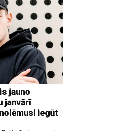
is jauno
u janvārī
 nolēmusi iegūt