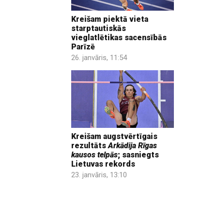
Kreišam piektā vieta
starptautiskās
vieglatlētikas sacensībās
Parīzē
26. janvāris, 11:54
Kreišam augstvērtīgais
rezultāts
Arkādija Rīgas
kausos telpās
; sasniegts
Lietuvas rekords
23. janvāris, 13:10