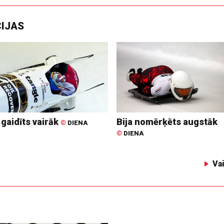
CIJAS
 gaidīts vairāk
Bija nomērķēts augstāk
©
DIENA
©
DIENA
Va