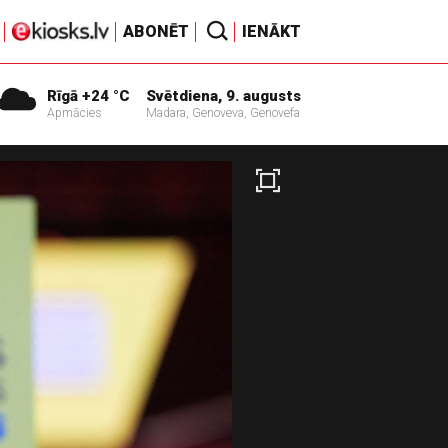
ABONĒT
IENĀKT
Rīgā +24 °C
Svētdiena, 9. augusts
Apmācies
Madara, Genoveva, Genovefa