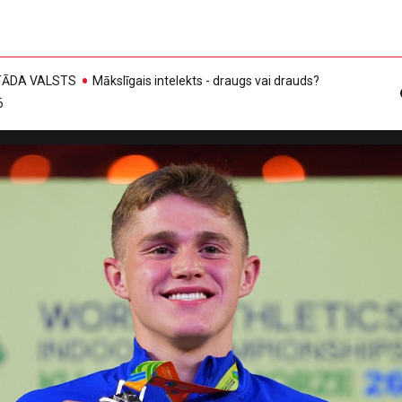
, TĀDA VALSTS
Mākslīgais intelekts - draugs vai drauds?
6