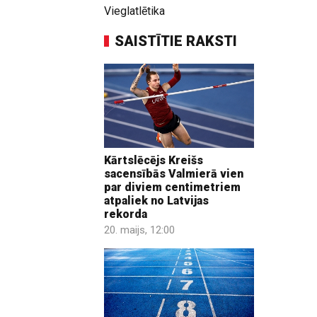
Vieglatlētika
SAISTĪTIE RAKSTI
Kārtslēcējs Kreišs
sacensībās Valmierā vien
par diviem centimetriem
atpaliek no Latvijas
rekorda
20. maijs, 12:00