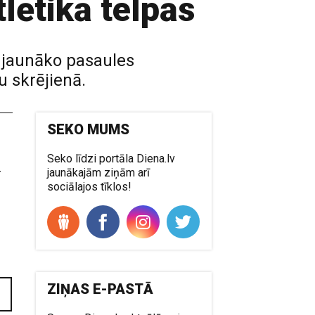
lētikā telpās
 jaunāko pasaules
u skrējienā.
SEKO MUMS
Seko līdzi portāla Diena.lv
-
jaunākajām ziņām arī
sociālajos tīklos!
ZIŅAS E-PASTĀ