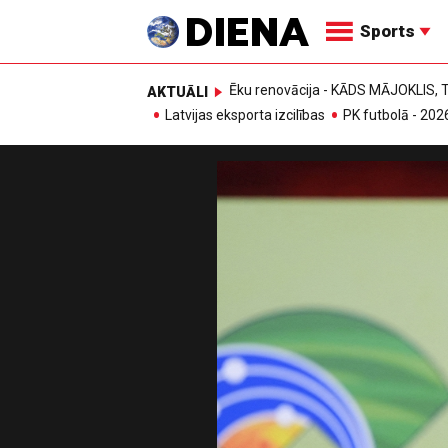
Sports
Ēku renovācija - KĀDS MĀJOKLIS
AKTUĀLI
Latvijas eksporta izcilības
PK futbolā - 202