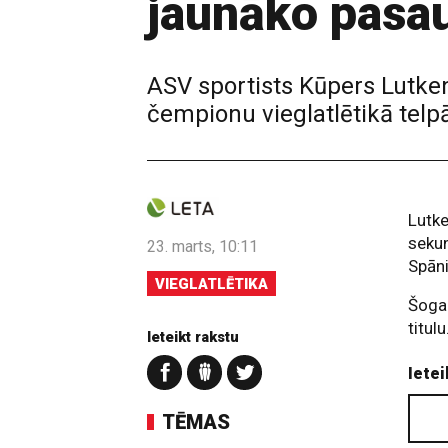
jaunāko pasau
ASV sportists Kūpers Lutke
čempionu vieglatlētikā telp
Lutke
sekun
23. marts, 10:11
Spān
VIEGLATLĒTIKA
Šoga
titulu
Ieteikt rakstu
Ietei
TĒMAS