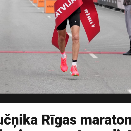
učņika Rīgas maraton