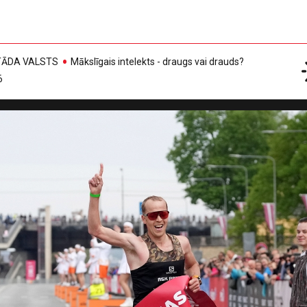
, TĀDA VALSTS
Mākslīgais intelekts - draugs vai drauds?
6