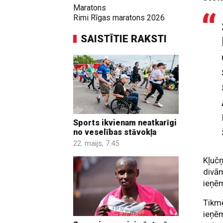
Maratons
Rimi Rīgas maratons 2026
SAISTĪTIE RAKSTI
Sports ikvienam neatkarīgi
no veselības stāvokļa
22. maijs, 7:45
Kļučņ
divā
ieņēm
Tikmē
ieņēm