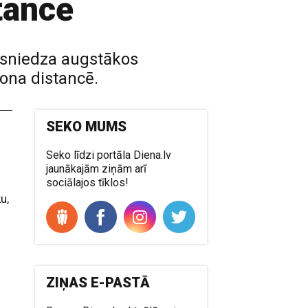
tancē
asniedza augstākos
tona distancē.
SEKO MUMS
a
Seko līdzi portāla Diena.lv
jaunākajām ziņām arī
sociālajos tīklos!
u,
ZIŅAS E-PASTĀ