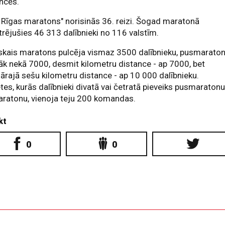
ncēs.
 Rīgas maratons" norisinās 36. reizi. Šogad maratonā
trējušies 46 313 dalībnieki no 116 valstīm.
skais maratons pulcēja vismaz 3500 dalībnieku, pusmarato
rāk nekā 7000, desmit kilometru distance - ap 7000, bet
ārajā sešu kilometru distance - ap 10 000 dalībnieku.
tes, kurās dalībnieki divatā vai četratā pieveiks pusmaraton
aratonu, vienoja teju 200 komandas.
kt
0
0