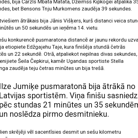
dēs, bija Čārzls Mbata Matata, Džeimss Kipkogei atpalika 3
ndes, bet Bensons Tnju Murkomens zaudēja 39 sekundes.
tviešiem ātrākais bija Jānis Višķers, kurš distanci veica stu
nūtēs un 50 sekundēs un ieņēma 14. vietu.
ešu konkurencē pusmaratona distancē ar jaunu rekordu uzv
īja etiopiete Edžgajehu Taje, kura finišēja stundā četrās
ēs un 22 sekundē. Otrā, atpaliekot nepilnas divas sekundes,
kenijiete Šeila Čepkirui, kamēr Ugandas sportiste Stella
ga zaudēja teju četras minūtes un bija trešā.
Ilze Jumiķe pusmaratonā bija ātrākā no
Latvijas sportistēm. Viņa finišu sasnied
pēc stundas 21 minūtes un 35 sekundē
un noslēdza pirmo desmitnieku.
ien skrējēji vēl sacentīsies desmit un sešu kilometru