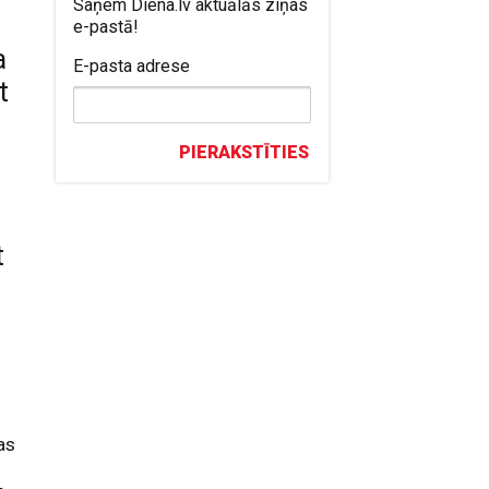
Saņem Diena.lv aktuālās ziņas
e-pastā!
a
E-pasta adrese
t
PIERAKSTĪTIES
t
as