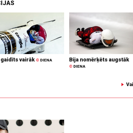
CIJAS
 gaidīts vairāk
Bija nomērķēts augstāk
©
DIENA
©
DIENA
Va