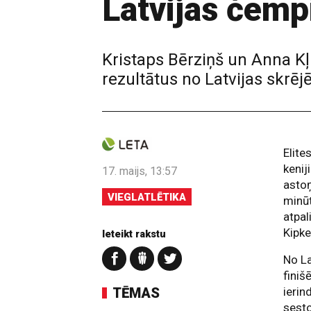
Latvijas čemp
Kristaps Bērziņš un Anna K
rezultātus no Latvijas skrēj
Elite
kenij
17. maijs, 13:57
astoņ
VIEGLATLĒTIKA
minūt
atpal
Kipk
Ieteikt rakstu
No La
finiš
TĒMAS
ierin
sesto