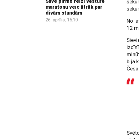
Save pirmo reizi vēsturē
sekun
maratonu veic ātrāk par
seku
divām stundām
26. aprīlis, 15:10
No la
12 mi
Sievi
izcīn
minūt
bija 
Česan
Svētd