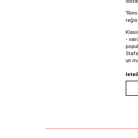
dista
"Rimi
reģis
Klasi
- vai
popul
Stafe
un m
Ietei