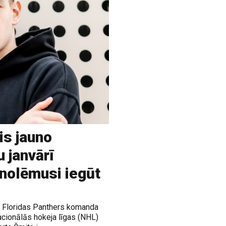
is jauno
u janvārī
 nolēmusi iegūt
ja Floridas Panthers komanda
acionālās hokeja līgas (NHL)