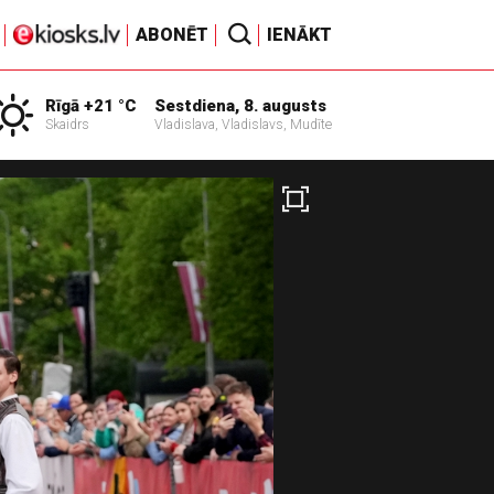
ABONĒT
IENĀKT
Rīgā +21 °C
Sestdiena, 8. augusts
Skaidrs
Vladislava, Vladislavs, Mudīte