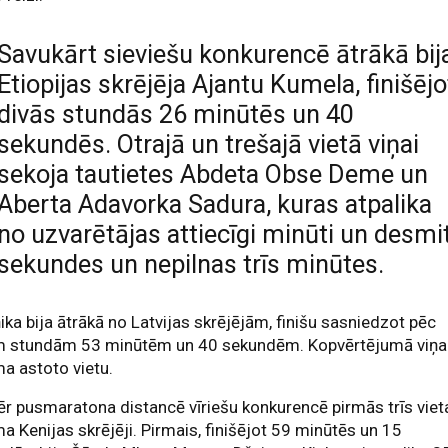
Savukārt sieviešu konkurencē ātrākā bij
Etiopijas skrējēja Ajantu Kumela, finišējo
divās stundās 26 minūtēs un 40
sekundēs. Otrajā un trešajā vietā viņai
sekoja tautietes Abdeta Obse Deme un
Aberta Adavorka Sadura, kuras atpalika
no uzvarētājas attiecīgi minūti un desmi
sekundes un nepilnas trīs minūtes.
ika bija ātrākā no Latvijas skrējējām, finišu sasniedzot pēc
m stundām 53 minūtēm un 40 sekundēm. Kopvērtējumā viņa
a astoto vietu.
r pusmaratona distancē vīriešu konkurencē pirmās trīs viet
a Kenijas skrējēji. Pirmais, finišējot 59 minūtēs un 15