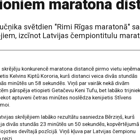
ioniem maratona dis
ļučņika svētdien "Rimi Rīgas maratonā" s
ējiem, izcīnot Latvijas čempiontitulu mara
s skrējēju konkurencē maratona distancē pirmo vietu ieņēm
ietis Kelvins Kiptū Kororia, kurš distanci veica divās stundās
ās minūtēs un 58 sekundēs. Viņš par vairāk nekā divām
ēm pārspēja etiopieti Getačevu Keni Tufu, bet labāko trijniek
iekot aptuveni četras minūtes noslēdza kenijietis Stīvens
emoi.
tvijas skrējējiem labāko rezultātu sasniedza Bērziņš, kurš
ēja divās stundās 23 minūtēs un 50 sekundēs, kopvērtējumā
dojoties devītajā pozīcijā. Viņš kļuva par Latvijas čempionu
 reizi.