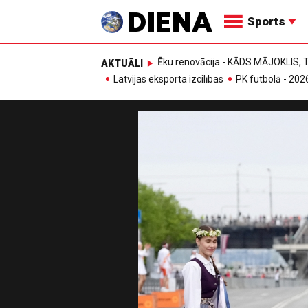
Sports
Ēku renovācija - KĀDS MĀJOKLIS
AKTUĀLI
Latvijas eksporta izcilības
PK futbolā - 202