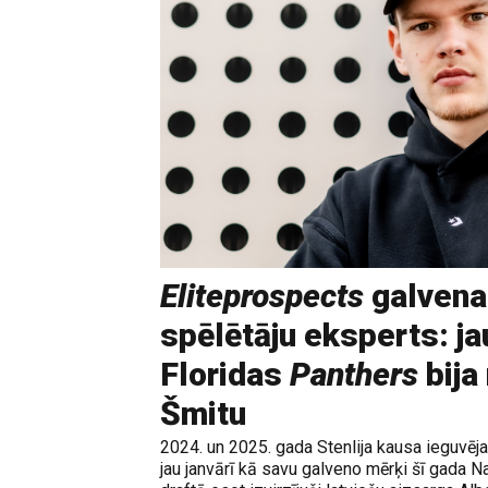
Eliteprospects
galvena
spēlētāju eksperts: ja
Floridas
Panthers
bija
Šmitu
2024. un 2025. gada Stenlija kausa ieguvē
jau janvārī kā savu galveno mērķi šī gada N