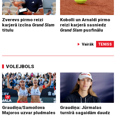
Zverevs pirmo reizi
Kobolli un Arnaldi pirmo
karjerā izcīna
Grand Slam
reizi karjerā sasniedz
titulu
Grand Slam
pusfinālu
Vairāk
TENISS
VOLEJBOLS
Graudiņa/Samoilova
Graudiņa: Jūrmalas
Majoros uzvar pludmales
turnīrā sagaidām daudz