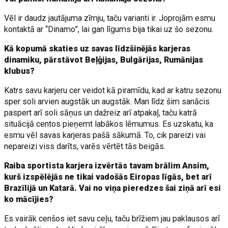
Vēl ir daudz jautājuma zīmju, taču varianti ir. Joprojām esmu
kontaktā ar “Dinamo”, lai gan līgums bija tikai uz šo sezonu.
Kā kopumā skaties uz savas līdzšinējās karjeras
dinamiku, pārstāvot Beļģijas, Bulgārijas, Rumānijas
klubus?
Katrs savu karjeru cer veidot kā piramīdu, kad ar katru sezonu
sper soli arvien augstāk un augstāk. Man līdz šim sanācis
paspert arī soli sāņus un dažreiz arī atpakaļ, taču katrā
situācijā centos pieņemt labākos lēmumus. Es uzskatu, ka
esmu vēl savas karjeras pašā sākumā. To, cik pareizi vai
nepareizi viss darīts, varēs vērtēt tās beigās.
Raiba sportista karjera izvērtās tavam brālim Ansim,
kurš izspēlējās ne tikai vadošās Eiropas līgās, bet arī
Brazīlijā un Katarā. Vai no viņa pieredzes šai ziņā arī esi
ko mācījies?
Es vairāk cenšos iet savu ceļu, taču brīžiem jau paklausos arī