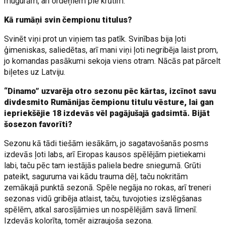
mugurām, arī ordeņiem pie krūtīm.
Kā rumāņi svin čempionu titulus?
Svinēt viņi prot un viņiem tas patīk. Svinības bija ļoti
ģimeniskas, saliedētas, arī mani viņi ļoti negribēja laist prom,
jo komandas pasākumi sekoja viens otram. Nācās pat pārcelt
biļetes uz Latviju.
“Dinamo” uzvarēja otro sezonu pēc kārtas, izcīnot savu
divdesmito Rumānijas čempionu titulu vēsture, lai gan
iepriekšējie 18 izdevās vēl pagājušajā gadsimtā. Bijāt
šosezon favorīti?
Sezonu kā tādi tiešām iesākām, jo sagatavošanās posms
izdevās ļoti labs, arī Eiropas kausos spēlējām pietiekami
labi, taču pēc tam iestājās paliela bedre sniegumā. Grūti
pateikt, saguruma vai kādu trauma dēļ, taču nokritām
zemākajā punktā sezonā. Spēle negāja no rokas, arī treneri
sezonas vidū gribēja atlaist, taču, tuvojoties izslēgšanas
spēlēm, atkal sarosījāmies un nospēlējām savā līmenī.
Izdevās kolorīta, tomēr aizraujoša sezona.