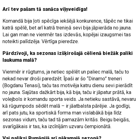
Arī tev pašam tā sanāca viļņveidīga!
Komandā bija ļoti spēcīga iekšējā konkurence, tāpēc ne tikai
katrā spēlē, bet arī katrā treniņā sevi bija jāpierāda no jauna.
Lai gan man ne vienmēr tas izdevās, kopējai izaugsmei tas
noteikti palīdzēja. Vērtīga pieredze.
Pārdzīvoji, ka sezonas izšķirošajā cēlienā biežāk paliki
laukuma malā?
Vienmēr ir rūgtums, ja netiec spēlēt un paliec malā, taču to
nekad nevar droši paredzēt. Īpaši ar šo “Dinamo” treneri
(Bogdanu Tenasi), taču tas motivēja katru dienu sevi pierādīt
no jauna. Sajūtas dažkārt bija, kā bija, taču ir jāpatur prātā, ka
volejbols ir komandu sporta veids. Ja netieku sastāvā, nevaru
kā rūgumpods sēdēt malā – ir jāatbalsta pārējie. Ja godīgi,
arī pats jutu, ka sportiskā forma man vislabākā bija līdz
sezonas vidum, taču tad tā pamazām kritās. Beigu beigās,
svarīgākais ir tas, ka izcīnījām uzvaru čempionātā.
Vai paliksi Rumānijā arī nākamajā sezonā?