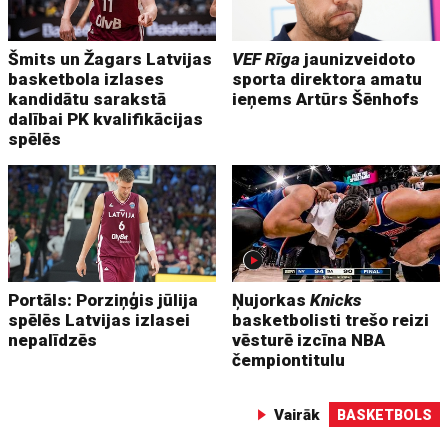
Šmits un Žagars Latvijas
VEF Rīga
jaunizveidoto
basketbola izlases
sporta direktora amatu
kandidātu sarakstā
ieņems Artūrs Šēnhofs
dalībai PK kvalifikācijas
spēlēs
Portāls: Porziņģis jūlija
Ņujorkas
Knicks
spēlēs Latvijas izlasei
basketbolisti trešo reizi
nepalīdzēs
vēsturē izcīna NBA
čempiontitulu
Vairāk
BASKETBOLS