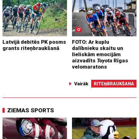
Latvijā debitēs PK posms
FOTO: Ar kuplu
grants riteņbraukšanā
dalībnieku skaitu un
lieliskām emocijām
aizvadīts
Toyota
Rīgas
velomaratons
Vairāk
RITEŅBRAUKŠANA
ZIEMAS SPORTS