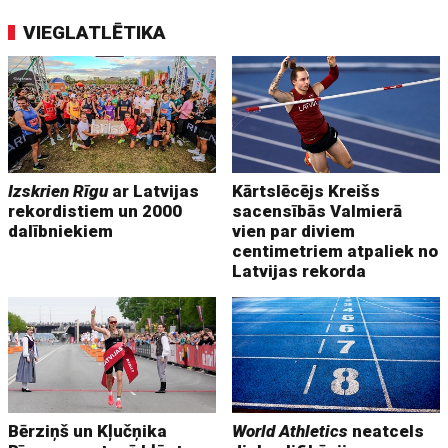
VIEGLATLĒTIKA
Izskrien Rīgu
ar Latvijas
Kārtslēcējs Kreišs
rekordistiem un 2000
sacensībās Valmierā
dalībniekiem
vien par diviem
centimetriem atpaliek no
Latvijas rekorda
Bērziņš un Kļučņika
World Athletics
neatcels