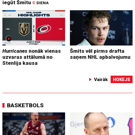
iegūt Šmitu
©
DIENA
Hurricanes
nonāk vienas
Šmits vēl pirms drafta
uzvaras attālumā no
saņem NHL apbalvojumu
Stenlija kausa
Vairāk
HOKEJS
BASKETBOLS