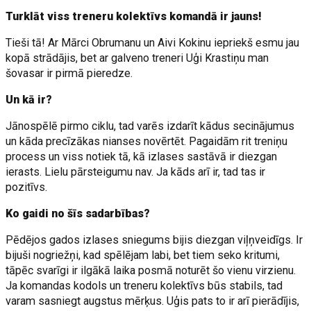
Turklāt viss treneru kolektīvs komandā ir jauns!
Tieši tā! Ar Mārci Obrumanu un Aivi Kokinu iepriekš esmu jau
kopā strādājis, bet ar galveno treneri Uģi Krastiņu man
šovasar ir pirmā pieredze.
Un kā ir?
Jānospēlē pirmo ciklu, tad varēs izdarīt kādus secinājumus
un kāda precīzākas nianses novērtēt. Pagaidām rit treniņu
process un viss notiek tā, kā izlases sastāvā ir diezgan
ierasts. Lielu pārsteigumu nav. Ja kāds arī ir, tad tas ir
pozitīvs.
Ko gaidi no šīs sadarbības?
Pēdējos gados izlases sniegums bijis diezgan viļņveidīgs. Ir
bijuši nogriežņi, kad spēlējam labi, bet tiem seko kritumi,
tāpēc svarīgi ir ilgākā laika posmā noturēt šo vienu virzienu.
Ja komandas kodols un treneru kolektīvs būs stabils, tad
varam sasniegt augstus mērķus. Uģis pats to ir arī pierādījis,