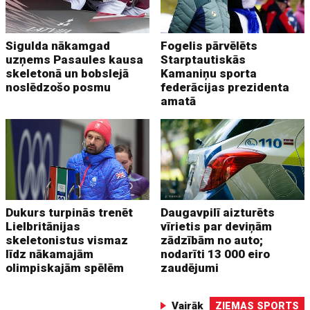
Sigulda nākamgad
Fogelis pārvēlēts
uzņems Pasaules kausa
Starptautiskās
skeletonā un bobslejā
Kamaniņu sporta
noslēdzošo posmu
federācijas prezidenta
amatā
Dukurs turpinās trenēt
Daugavpilī aizturēts
Lielbritānijas
vīrietis par deviņām
skeletonistus vismaz
zādzībām no auto;
līdz nākamajām
nodarīti 13 000 eiro
olimpiskajām spēlēm
zaudējumi
Vairāk
ZIEMAS SPORTS