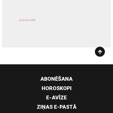
granulu katli
siltumsūknis
ABONĒŠANA
HOROSKOPI
E-AVĪZE
ZIŅAS E-PASTĀ