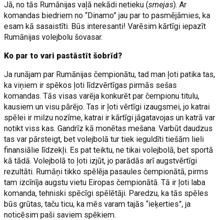
Jā, no tās Rumānijas vaļā nekādi netieku (
smejas
). Ar
komandas biedriem no “Dinamo” jau par to pasmējāmies, ka
esam kā sasaistīti. Būs interesanti! Varēsim kārtīgi iepazīt
Rumānijas volejbolu šovasar.
Ko par to vari pastāstīt šobrīd?
Ja runājam par Rumānijas čempionātu, tad man ļoti patika tas,
ka viņiem ir spēkos ļoti līdzvērtīgas pirmās sešas
komandas. Tās visas varēja konkurēt par čempionu titulu,
kausiem un visu pārējo. Tas ir ļoti vērtīgi izaugsmei, jo katrai
spēlei ir milzu nozīme, katrai ir kārtīgi jāgatavojas un katrā var
notikt viss kas. Gandrīz kā monētas mešana. Varbūt daudzus
tas var pārsteigt, bet volejbolā tur tiek ieguldīti tiešām lieli
finansiālie līdzekļi. Es pat teiktu, ne tikai volejbolā, bet sportā
kā tādā. Volejbolā to ļoti izjūt, jo parādās arī augstvērtīgi
rezultāti. Rumāņi tikko spēlēja pasaules čempionātā, pirms
tam izcīnīja augstu vietu Eiropas čempionātā. Tā ir ļoti laba
komanda, tehniski spēcīgi spēlētāji. Paredzu, ka tās spēles
būs grūtas, taču ticu, ka mēs varam tajās “ieķerties”, ja
noticēsim paši saviem spēkiem.