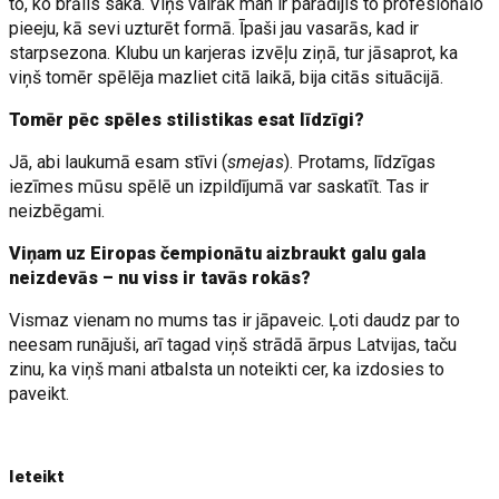
to, ko brālis saka. Viņš vairāk man ir parādījis to profesionālo
pieeju, kā sevi uzturēt formā. Īpaši jau vasarās, kad ir
starpsezona. Klubu un karjeras izvēļu ziņā, tur jāsaprot, ka
viņš tomēr spēlēja mazliet citā laikā, bija citās situācijā.
Tomēr pēc spēles stilistikas esat līdzīgi?
Jā, abi laukumā esam stīvi (
smejas
). Protams, līdzīgas
iezīmes mūsu spēlē un izpildījumā var saskatīt. Tas ir
neizbēgami.
Viņam uz Eiropas čempionātu aizbraukt galu gala
neizdevās – nu viss ir tavās rokās?
Vismaz vienam no mums tas ir jāpaveic. Ļoti daudz par to
neesam runājuši, arī tagad viņš strādā ārpus Latvijas, taču
zinu, ka viņš mani atbalsta un noteikti cer, ka izdosies to
paveikt.
Ieteikt