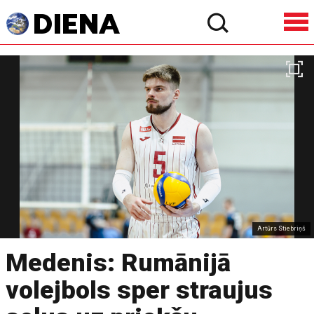
Artūrs Stiebriņš
Medenis: Rumānijā
volejbols sper straujus