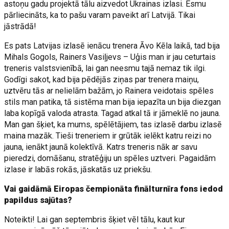
astoņu gadu projektā tālu aizvedot Ukrainas izlasi. Esmu
pārliecināts, ka to pašu varam paveikt arī Latvijā. Tikai
jāstrādā!
Es pats Latvijas izlasē ienācu trenera Āvo Kēla laikā, tad bija
Mihals Gogols, Rainers Vasiļjevs – Uģis man ir jau ceturtais
treneris valstsvienībā, lai gan neesmu tajā nemaz tik ilgi.
Godīgi sakot, kad bija pēdējās ziņas par trenera maiņu,
uztvēru tās ar nelielām bažām, jo Rainera veidotais spēles
stils man patika, tā sistēma man bija iepazīta un bija diezgan
laba kopīgā valoda atrasta. Tagad atkal tā ir jāmeklē no jauna.
Man gan šķiet, ka mums, spēlētājiem, tas izlasē darbu izlasē
maina mazāk. Tieši treneriem ir grūtāk ielēkt katru reizi no
jauna, ienākt jaunā kolektīvā. Katrs treneris nāk ar savu
pieredzi, domāšanu, stratēģiju un spēles uztveri. Pagaidām
izlase ir labās rokās, jāskatās uz priekšu.
Vai gaidāmā Eiropas čempionāta finālturnīra fons iedod
papildus sajūtas?
Noteikti! Lai gan septembris šķiet vēl tālu, kaut kur