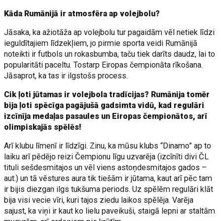
Kāda Rumānijā ir atmosfēra ap volejbolu?
Jāsaka, ka ažiotāža ap volejbolu tur pagaidām vēl netiek līdzi
ieguldītajiem līdzekļiem, jo pirmie sporta veidi Rumānijā
noteikti ir futbols un rokasbumba, taču tiek darīts daudz, lai to
popularitāti paceltu. Tostarp Eiropas čempionāta rīkošana.
Jāsaprot, ka tas ir ilgstošs process.
Cik ļoti jūtamas ir volejbola tradīcijas? Rumānija tomēr
bija ļoti spēcīga pagājušā gadsimta vidū, kad regulāri
izcīnīja medaļas pasaules un Eiropas čempionātos, arī
olimpiskajās spēlēs!
Arī klubu līmenī ir līdzīgi. Zinu, ka mūsu klubs “Dinamo” ap to
laiku arī pēdējo reizi Čempionu līgu uzvarēja (izcīnīti divi ČL
tituli sešdesmitajos un vēl viens astoņdesmitajos gados –
aut.) un tā vēstures aura tik tiešām ir jūtama, kaut arī pēc tam
ir bijis diezgan ilgs tukšuma periods. Uz spēlēm regulāri klāt
bija visi vecie vīri, kuri tajos ziedu laikos spēlēja. Varēja
sajust, ka viņi ir kaut ko lielu paveikuši, staigā lepni ar staltām