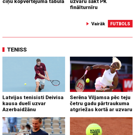
cīņu kopvērtējuma tabulā
uzvaru sākt PK
finālturnīru
Vairāk
FUTBOLS
TENISS
Latvijas tenisisti Deivisa
Serēna Viljamsa pēc teju
kausa duelī uzvar
četru gadu pārtraukuma
Azerbaidžānu
atgriežas kortā ar uzvaru