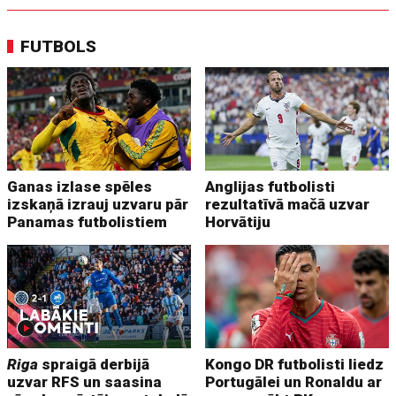
FUTBOLS
Ganas izlase spēles
Anglijas futbolisti
izskaņā izrauj uzvaru pār
rezultatīvā mačā uzvar
Panamas futbolistiem
Horvātiju
Riga
spraigā derbijā
Kongo DR futbolisti liedz
uzvar RFS un saasina
Portugālei un Ronaldu ar