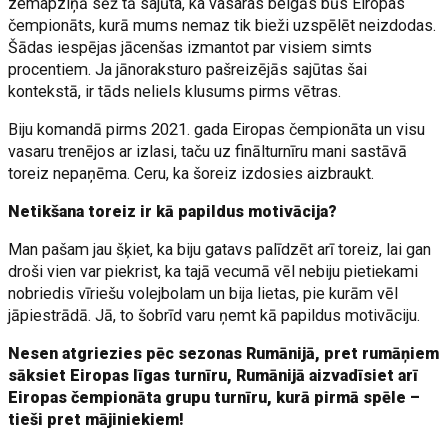
zemapziņā sēž tā sajūta, ka vasaras beigās būs Eiropas
čempionāts, kurā mums nemaz tik bieži uzspēlēt neizdodas.
Šādas iespējas jācenšas izmantot par visiem simts
procentiem. Ja jānoraksturo pašreizējās sajūtas šai
kontekstā, ir tāds neliels klusums pirms vētras.
Biju komandā pirms 2021. gada Eiropas čempionāta un visu
vasaru trenējos ar izlasi, taču uz finālturnīru mani sastāvā
toreiz nepaņēma. Ceru, ka šoreiz izdosies aizbraukt.
Netikšana toreiz ir kā papildus motivācija?
Man pašam jau šķiet, ka biju gatavs palīdzēt arī toreiz, lai gan
droši vien var piekrist, ka tajā vecumā vēl nebiju pietiekami
nobriedis vīriešu volejbolam un bija lietas, pie kurām vēl
jāpiestrādā. Jā, to šobrīd varu ņemt kā papildus motivāciju.
Nesen atgriezies pēc sezonas Rumānijā, pret rumāņiem
sāksiet Eiropas līgas turnīru, Rumānijā aizvadīsiet arī
Eiropas čempionāta grupu turnīru, kurā pirmā spēle –
tieši pret mājiniekiem!