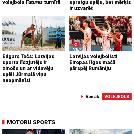
volejbola
Futures
turnīrā
spraigu spēļu, bet mērķis
ir uzvarēt
Edgars Točs: Latvijas
Latvijas volejbolisti
sporta līdzjutējs ir
Eiropas līgas mačā
zinošs un ar viduvēju
pārspēj Rumāniju
spēli Jūrmalā viņu
neapmānīsi
Vairāk
VOLEJBOLS
MOTORU SPORTS