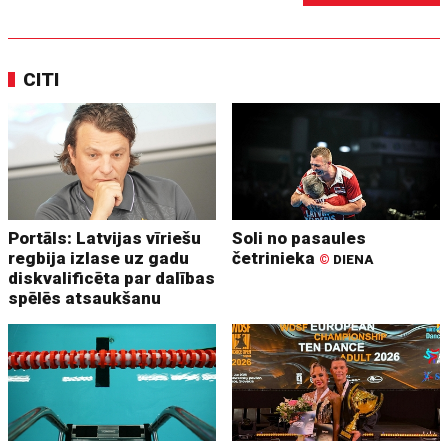
CITI
Portāls: Latvijas vīriešu
Soli no pasaules
regbija izlase uz gadu
četrinieka
©
DIENA
diskvalificēta par dalības
spēlēs atsaukšanu