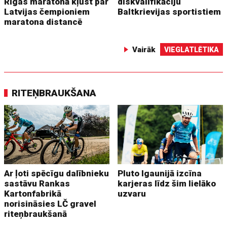
Rīgas maratonā kļūst par
diskvalifikāciju
Latvijas čempioniem
Baltkrievijas sportistiem
maratona distancē
Vairāk
VIEGLATLĒTIKA
RITEŅBRAUKŠANA
Ar ļoti spēcīgu dalībnieku
Pluto Igaunijā izcīna
sastāvu Rankas
karjeras līdz šim lielāko
Kartonfabrikā
uzvaru
norisināsies LČ gravel
riteņbraukšanā