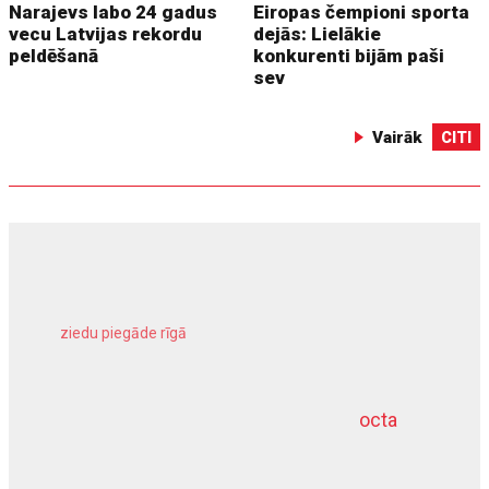
Narajevs labo 24 gadus
Eiropas čempioni sporta
vecu Latvijas rekordu
dejās: Lielākie
peldēšanā
konkurenti bijām paši
sev
Vairāk
CITI
ziedu piegāde rīgā
meliorācijas darbi
octa
dziļurbums
kravu apdrošināšana