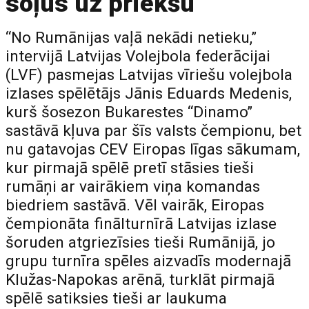
soļus uz priekšu
“No Rumānijas vaļā nekādi netieku,”
intervijā Latvijas Volejbola federācijai
(LVF) pasmejas Latvijas vīriešu volejbola
izlases spēlētājs Jānis Eduards Medenis,
kurš šosezon Bukarestes “Dinamo”
sastāvā kļuva par šīs valsts čempionu, bet
nu gatavojas CEV Eiropas līgas sākumam,
kur pirmajā spēlē pretī stāsies tieši
rumāņi ar vairākiem viņa komandas
biedriem sastāvā. Vēl vairāk, Eiropas
čempionāta finālturnīrā Latvijas izlase
šoruden atgriezīsies tieši Rumānijā, jo
grupu turnīra spēles aizvadīs modernajā
Klužas-Napokas arēnā, turklāt pirmajā
spēlē satiksies tieši ar laukuma