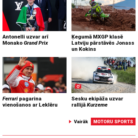
Antonelli uzvar arī
Ķegumā MXGP klasē
Monako
Grand Prix
Latviju pārstāvēs Jonass
un Kokins
Ferrari
pagarina
Sesku ekipāža uzvar
vienošanos ar Leklēru
rallijā
Kurzeme
Vairāk
MOTORU SPORTS