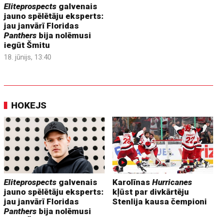
Eliteprospects
galvenais
jauno spēlētāju eksperts:
jau janvārī Floridas
Panthers
bija nolēmusi
iegūt Šmitu
18. jūnijs, 13:40
HOKEJS
Eliteprospects
galvenais
Karolīnas
Hurricanes
jauno spēlētāju eksperts:
kļūst par divkārtēju
jau janvārī Floridas
Stenlija kausa čempioni
Panthers
bija nolēmusi