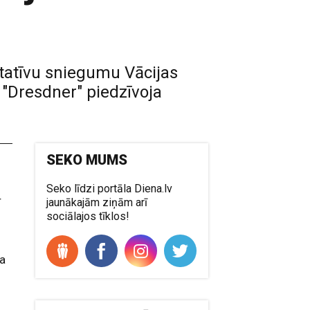
ultatīvu sniegumu Vācijas
 "Dresdner" piedzīvoja
SEKO MUMS
Seko līdzi portāla Diena.lv
r
jaunākajām ziņām arī
sociālajos tīklos!
ta