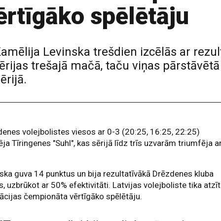
rtīgāko spēlētāju
Kamēlija Levinska trešdien izcēlās ar rez
ērijas trešajā mačā, taču viņas pārstāvētā
rijā.
enes volejbolistes viesos ar 0-3 (20:25, 16:25, 22:25)
ja Tīringenes "Suhl", kas sērijā līdz trīs uzvarām triumfēja a
ska guva 14 punktus un bija rezultatīvākā Drēzdenes kluba
s, uzbrūkot ar 50% efektivitāti. Latvijas volejboliste tika atzī
ācijas čempionāta vērtīgāko spēlētāju.