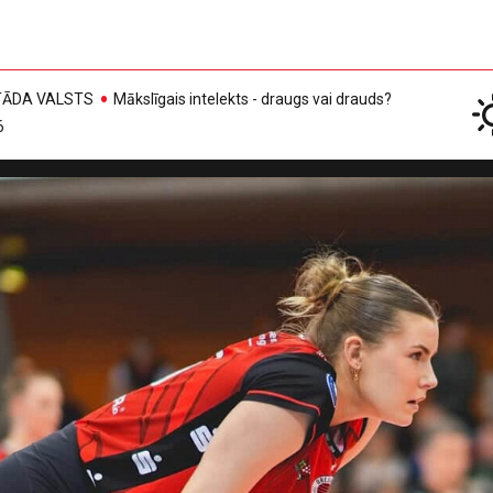
, TĀDA VALSTS
Mākslīgais intelekts - draugs vai drauds?
6