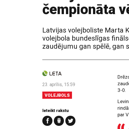
čempionāta vē
Latvijas volejboliste Marta 
volejbola bundeslīgas fināls
zaudējumu gan spēlē, gan sē
Drēzd
zaudē
23. aprīlis, 15:59
3-0.
VOLEJBOLS
Levin
rindā
Ieteikt rakstu
par V