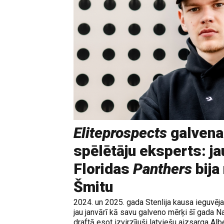
Eliteprospects
galvena
spēlētāju eksperts: ja
Floridas
Panthers
bija
Šmitu
2024. un 2025. gada Stenlija kausa ieguvē
jau janvārī kā savu galveno mērķi šī gada N
draftā esot izvirzījuši latviešu aizsarga Albe