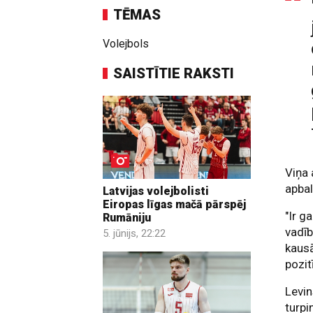
TĒMAS
Volejbols
SAISTĪTIE RAKSTI
Viņa 
apbal
Latvijas volejbolisti
Eiropas līgas mačā pārspēj
"Ir g
Rumāniju
vadīb
5. jūnijs, 22:22
kausā
pozit
Levin
turpi