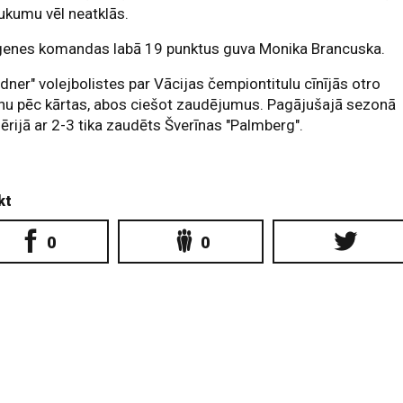
ukumu vēl neatklās.
ngenes komandas labā 19 punktus guva Monika Brancuska.
dner" volejbolistes par Vācijas čempiontitulu cīnījās otro
nu pēc kārtas, abos ciešot zaudējumus. Pagājušajā sezonā
sērijā ar 2-3 tika zaudēts Šverīnas "Palmberg".
kt
0
0