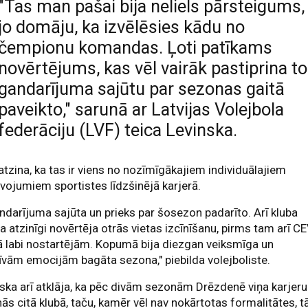
"Tas man pašai bija neliels pārsteigums,
jo domāju, ka izvēlēsies kādu no
čempionu komandas. Ļoti patīkams
novērtējums, kas vēl vairāk pastiprina to
gandarījuma sajūtu par sezonas gaitā
paveikto," sarunā ar Latvijas Volejbola
federāciju (LVF) teica Levinska.
atzina, ka tas ir viens no nozīmīgākajiem individuālajiem
vojumiem sportistes līdzšinējā karjerā.
andarījuma sajūta un prieks par šosezon padarīto. Arī kluba
a atzinīgi novērtēja otrās vietas izcīnīšanu, pirms tam arī C
 labi nostartējām. Kopumā bija diezgan veiksmīga un
īvām emocijām bagāta sezona," piebilda volejboliste.
ska arī atklāja, ka pēc divām sezonām Drēzdenē viņa karjeru
nās citā klubā, taču, kamēr vēl nav nokārtotas formalitātes, t