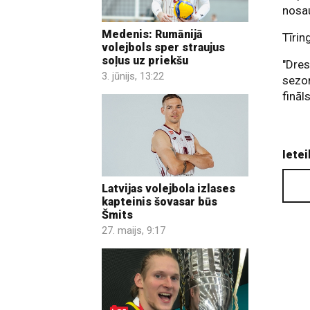
nosa
Medenis: Rumānijā
Tīri
volejbols sper straujus
soļus uz priekšu
"Dres
3. jūnijs, 13:22
sezo
fināl
Ietei
Latvijas volejbola izlases
kapteinis šovasar būs
Šmits
27. maijs, 9:17