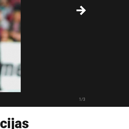
1/3
cijas