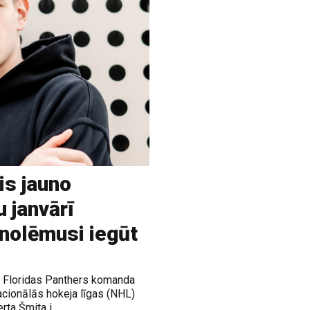
is jauno
u janvārī
 nolēmusi iegūt
ja Floridas Panthers komanda
acionālās hokeja līgas (NHL)
rta Šmita i...