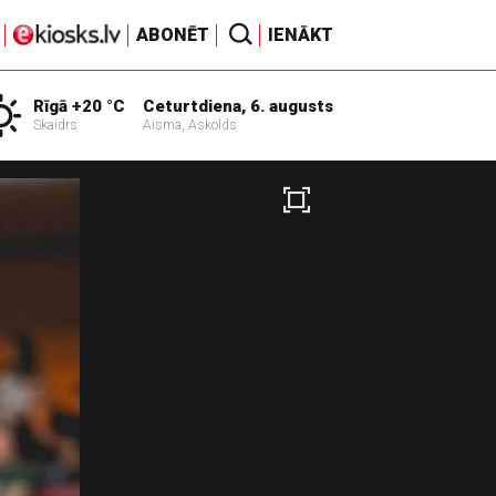
ABONĒT
IENĀKT
Rīgā +20 °C
Ceturtdiena, 6. augusts
Skaidrs
Aisma, Askolds