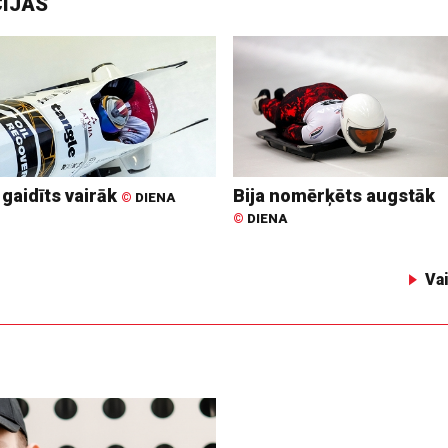
CIJAS
 gaidīts vairāk
Bija nomērķēts augstāk
©
DIENA
©
DIENA
Va