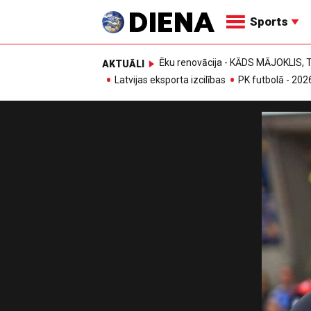
Sports
Ēku renovācija - KĀDS MĀJOKLIS
AKTUĀLI
Latvijas eksporta izcilības
PK futbolā - 202