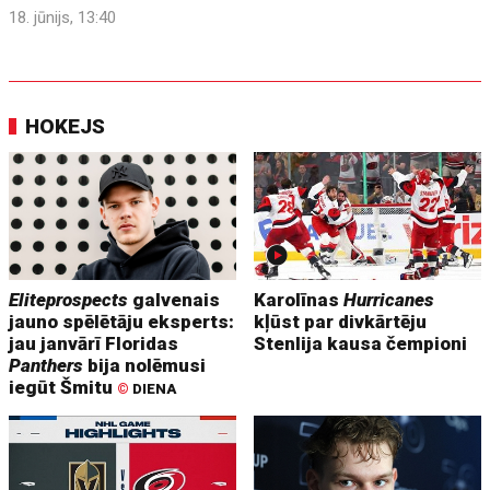
18. jūnijs, 13:40
HOKEJS
Eliteprospects
galvenais
Karolīnas
Hurricanes
jauno spēlētāju eksperts:
kļūst par divkārtēju
jau janvārī Floridas
Stenlija kausa čempioni
Panthers
bija nolēmusi
iegūt Šmitu
©
DIENA