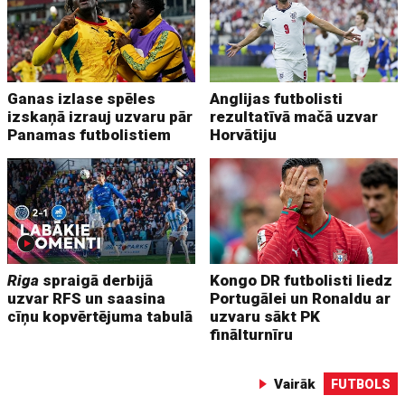
Ganas izlase spēles
Anglijas futbolisti
izskaņā izrauj uzvaru pār
rezultatīvā mačā uzvar
Panamas futbolistiem
Horvātiju
Riga
spraigā derbijā
Kongo DR futbolisti liedz
uzvar RFS un saasina
Portugālei un Ronaldu ar
cīņu kopvērtējuma tabulā
uzvaru sākt PK
finālturnīru
Vairāk
FUTBOLS