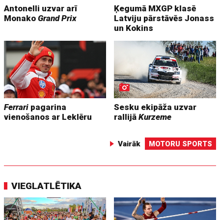
Antonelli uzvar arī
Ķegumā MXGP klasē
Monako
Grand Prix
Latviju pārstāvēs Jonass
un Kokins
Ferrari
pagarina
Sesku ekipāža uzvar
vienošanos ar Leklēru
rallijā
Kurzeme
Vairāk
MOTORU SPORTS
VIEGLATLĒTIKA