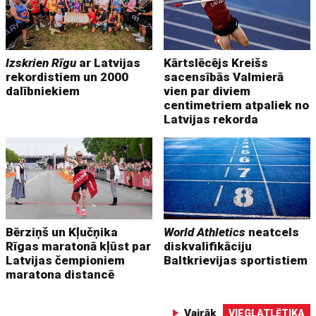
Izskrien Rīgu
ar Latvijas
Kārtslēcējs Kreišs
rekordistiem un 2000
sacensībās Valmierā
dalībniekiem
vien par diviem
centimetriem atpaliek no
Latvijas rekorda
Bērziņš un Kļučņika
World Athletics
neatcels
Rīgas maratonā kļūst par
diskvalifikāciju
Latvijas čempioniem
Baltkrievijas sportistiem
maratona distancē
Vairāk
VIEGLATLĒTIKA