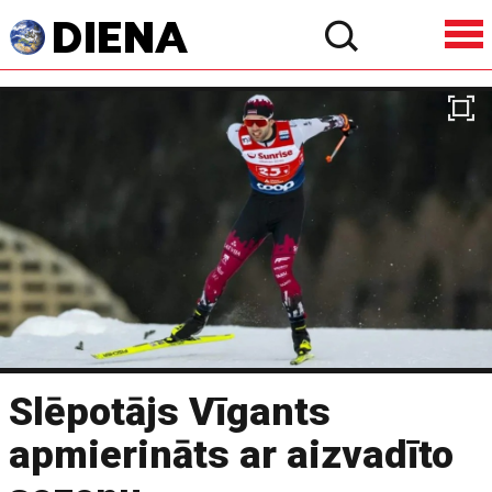
Slēpotājs Vīgants
apmierināts ar aizvadīto