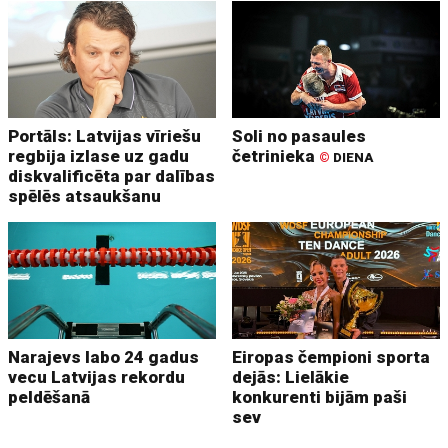
Portāls: Latvijas vīriešu
Soli no pasaules
regbija izlase uz gadu
četrinieka
©
DIENA
diskvalificēta par dalības
spēlēs atsaukšanu
Narajevs labo 24 gadus
Eiropas čempioni sporta
vecu Latvijas rekordu
dejās: Lielākie
peldēšanā
konkurenti bijām paši
sev