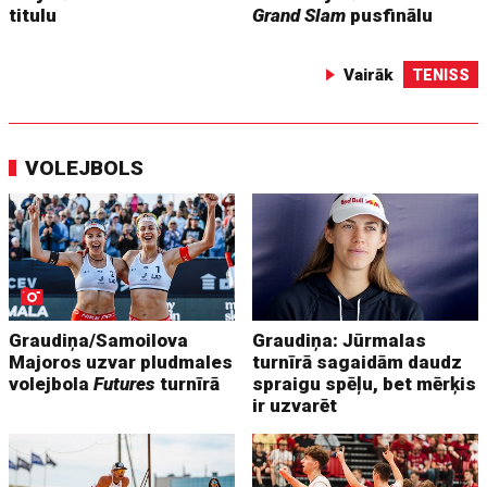
titulu
Grand Slam
pusfinālu
Vairāk
TENISS
VOLEJBOLS
Graudiņa/Samoilova
Graudiņa: Jūrmalas
Majoros uzvar pludmales
turnīrā sagaidām daudz
volejbola
Futures
turnīrā
spraigu spēļu, bet mērķis
ir uzvarēt