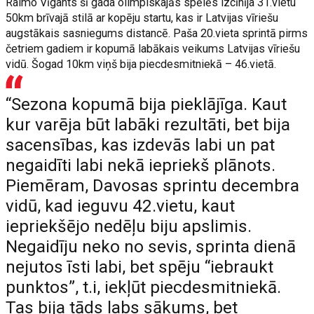
Raimo Vīgants šī gada olimpiskajās spēlēs izcīnīja 31.vietu
50km brīvajā stilā ar kopēju startu, kas ir Latvijas vīriešu
augstākais sasniegums distancē. Paša 20.vieta sprintā pirms
četriem gadiem ir kopumā labākais veikums Latvijas vīriešu
vidū. Šogad 10km viņš bija piecdesmitniekā – 46.vietā.
“Sezona kopumā bija pieklājīga. Kaut
kur varēja būt labāki rezultāti, bet bija
sacensības, kas izdevās labi un pat
negaidīti labi nekā iepriekš plānots.
Piemēram, Davosas sprintu decembra
vidū, kad ieguvu 42.vietu, kaut
iepriekšējo nedēļu biju apslimis.
Negaidīju neko no sevis, sprinta dienā
nejutos īsti labi, bet spēju “iebraukt
punktos”, t.i, iekļūt piecdesmitniekā.
Tas bija tāds labs sākums, bet