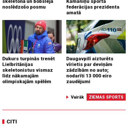
skeletonā un bobslejā
Kamaniņu sporta
noslēdzošo posmu
federācijas prezidenta
amatā
Dukurs turpinās trenēt
Daugavpilī aizturēts
Lielbritānijas
vīrietis par deviņām
skeletonistus vismaz
zādzībām no auto;
līdz nākamajām
nodarīti 13 000 eiro
olimpiskajām spēlēm
zaudējumi
Vairāk
ZIEMAS SPORTS
CITI