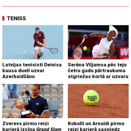
TENISS
Latvijas tenisisti Deivisa
Serēna Viljamsa pēc teju
kausa duelī uzvar
četru gadu pārtraukuma
Azerbaidžānu
atgriežas kortā ar uzvaru
Zverevs pirmo reizi
Kobolli un Arnaldi pirmo
karjerā izcīna
Grand Slam
reizi karjerā sasniedz