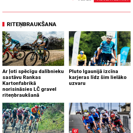
RITEŅBRAUKŠANA
Ar ļoti spēcīgu dalībnieku
Pluto Igaunijā izcīna
sastāvu Rankas
karjeras līdz šim lielāko
Kartonfabrikā
uzvaru
norisināsies LČ gravel
riteņbraukšanā