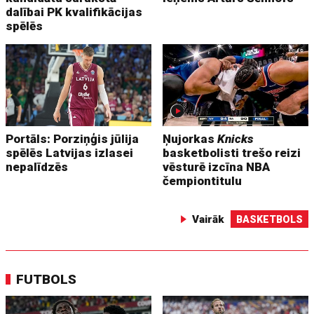
dalībai PK kvalifikācijas
spēlēs
Portāls: Porziņģis jūlija
Ņujorkas
Knicks
spēlēs Latvijas izlasei
basketbolisti trešo reizi
nepalīdzēs
vēsturē izcīna NBA
čempiontitulu
Vairāk
BASKETBOLS
FUTBOLS