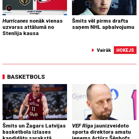
Hurricanes
nonāk vienas
Šmits vēl pirms drafta
uzvaras attālumā no
saņem NHL apbalvojumu
Stenlija kausa
Vairāk
HOKEJS
BASKETBOLS
Šmits un Žagars Latvijas
VEF Rīga
jaunizveidoto
basketbola izlases
sporta direktora amatu
kandidātu sarakstā
ieņems Artūrs Šēnhofs