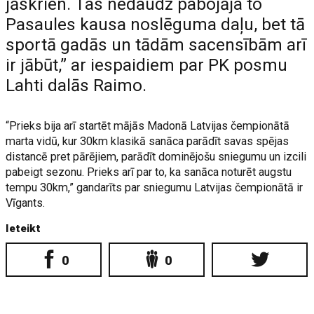
jāskrien. Tas nedaudz pabojāja to
Pasaules kausa noslēguma daļu, bet tā
sportā gadās un tādām sacensībām arī
ir jābūt,” ar iespaidiem par PK posmu
Lahti dalās Raimo.
“Prieks bija arī startēt mājās Madonā Latvijas čempionātā
marta vidū, kur 30km klasikā sanāca parādīt savas spējas
distancē pret pārējiem, parādīt dominējošu sniegumu un izcili
pabeigt sezonu. Prieks arī par to, ka sanāca noturēt augstu
tempu 30km,” gandarīts par sniegumu Latvijas čempionātā ir
Vīgants.
Ieteikt
0
0