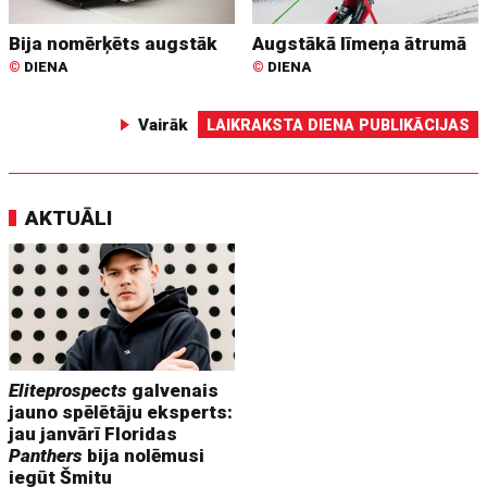
Bija nomērķēts augstāk
Augstākā līmeņa ātrumā
©
DIENA
©
DIENA
Vairāk
LAIKRAKSTA DIENA PUBLIKĀCIJAS
AKTUĀLI
Eliteprospects
galvenais
jauno spēlētāju eksperts:
jau janvārī Floridas
Panthers
bija nolēmusi
iegūt Šmitu