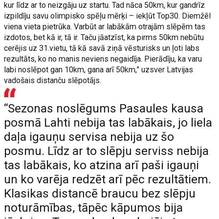
kur līdz ar to neizgāju uz startu. Tad nāca 50km, kur gandrīz
izpildīju savu olimpisko spēļu mērķi – iekļūt Top30. Diemžēl
viena vieta pietrūka. Varbūt ar labākām otrajām slēpēm tas
izdotos, bet kā ir, tā ir. Taču jāatzīst, ka pirms 50km nebūtu
cerējis uz 31.vietu, tā kā savā ziņā vēsturisks un ļoti labs
rezultāts, ko no manis neviens negaidīja. Pierādīju, ka varu
labi noslēpot gan 10km, gana arī 50km,” uzsver Latvijas
vadošais distanču slēpotājs.
“Sezonas noslēgums Pasaules kausa
posmā Lahti nebija tas labākais, jo liela
daļa igauņu servisa nebija uz šo
posmu. Līdz ar to slēpju serviss nebija
tas labākais, ko atzina arī paši igauņi
un ko varēja redzēt arī pēc rezultātiem.
Klasikas distancē braucu bez slēpju
noturāmības, tāpēc kāpumos bija