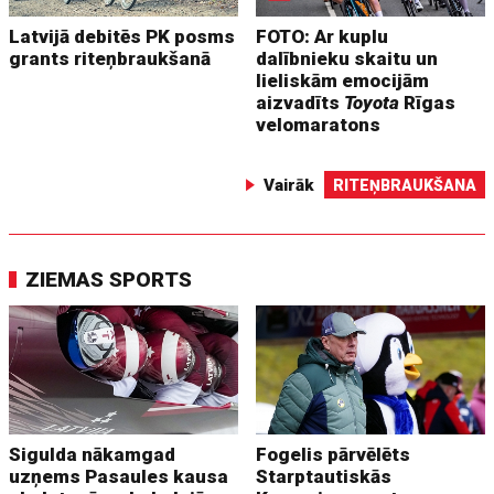
Latvijā debitēs PK posms
FOTO: Ar kuplu
grants riteņbraukšanā
dalībnieku skaitu un
lieliskām emocijām
aizvadīts
Toyota
Rīgas
velomaratons
Vairāk
RITEŅBRAUKŠANA
ZIEMAS SPORTS
Sigulda nākamgad
Fogelis pārvēlēts
uzņems Pasaules kausa
Starptautiskās