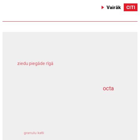
Vairāk
CITI
ziedu piegāde rīgā
meliorācijas darbi
octa
dziļurbums
kravu apdrošināšana
granulu katli