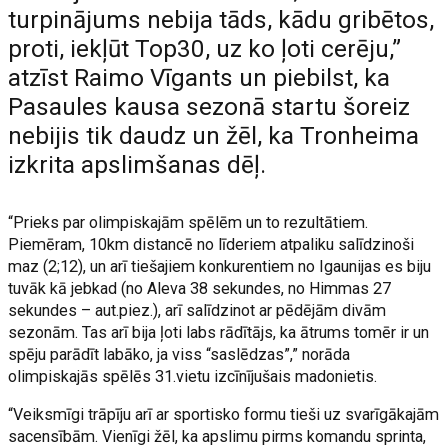
turpinājums nebija tāds, kādu gribētos,
proti, iekļūt Top30, uz ko ļoti cerēju,”
atzīst Raimo Vīgants un piebilst, ka
Pasaules kausa sezonā startu šoreiz
nebijis tik daudz un žēl, ka Tronheima
izkrita apslimšanas dēļ.
“Prieks par olimpiskajām spēlēm un to rezultātiem.
Piemēram, 10km distancē no līderiem atpaliku salīdzinoši
maz (2;12), un arī tiešajiem konkurentiem no Igaunijas es biju
tuvāk kā jebkad (no Aleva 38 sekundes, no Himmas 27
sekundes – aut.piez.), arī salīdzinot ar pēdējām divām
sezonām. Tas arī bija ļoti labs rādītājs, ka ātrums tomēr ir un
spēju parādīt labāko, ja viss “saslēdzas”,” norāda
olimpiskajās spēlēs 31.vietu izcīnījušais madonietis.
“Veiksmīgi trāpīju arī ar sportisko formu tieši uz svarīgākajām
sacensībām. Vienīgi žēl, ka apslimu pirms komandu sprinta,