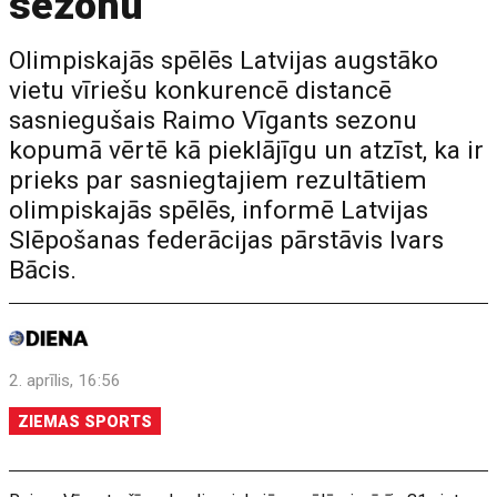
sezonu
Olimpiskajās spēlēs Latvijas augstāko
vietu vīriešu konkurencē distancē
sasniegušais Raimo Vīgants sezonu
kopumā vērtē kā pieklājīgu un atzīst, ka ir
prieks par sasniegtajiem rezultātiem
olimpiskajās spēlēs, informē Latvijas
Slēpošanas federācijas pārstāvis Ivars
Bācis.
2. aprīlis, 16:56
ZIEMAS SPORTS