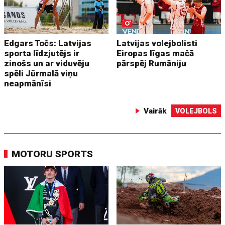
Edgars Točs: Latvijas
Latvijas volejbolisti
sporta līdzjutējs ir
Eiropas līgas mačā
zinošs un ar viduvēju
pārspēj Rumāniju
spēli Jūrmalā viņu
neapmānīsi
Vairāk
VOLEJBOLS
MOTORU SPORTS