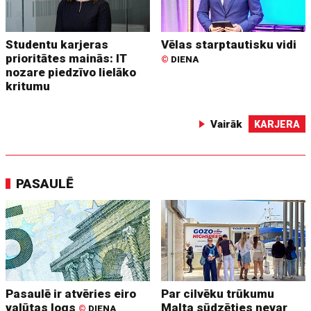
Studentu karjeras
Vēlas starptautisku vidi
prioritātes mainās: IT
©
DIENA
nozare piedzīvo lielāko
kritumu
Vairāk
KARJERA
PASAULĒ
Pasaulē ir atvēries eiro
Par cilvēku trūkumu
valūtas logs
Malta sūdzēties nevar
©
DIENA