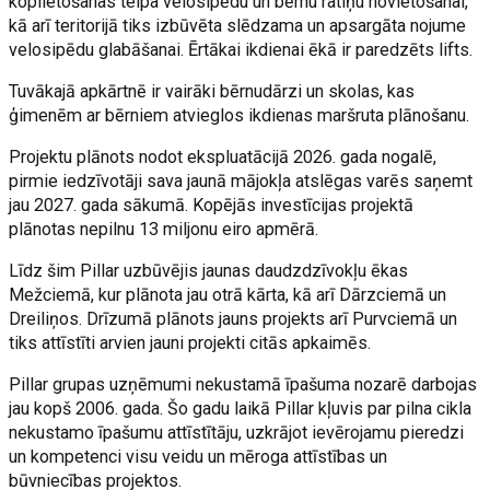
koplietošanas telpa velosipēdu un bērnu ratiņu novietošanai,
kā arī teritorijā tiks izbūvēta slēdzama un apsargāta nojume
velosipēdu glabāšanai. Ērtākai ikdienai ēkā ir paredzēts lifts.
Tuvākajā apkārtnē ir vairāki bērnudārzi un skolas, kas
ģimenēm ar bērniem atvieglos ikdienas maršruta plānošanu.
Projektu plānots nodot ekspluatācijā 2026. gada nogalē,
pirmie iedzīvotāji sava jaunā mājokļa atslēgas varēs saņemt
jau 2027. gada sākumā. Kopējās investīcijas projektā
plānotas nepilnu 13 miljonu eiro apmērā.
Līdz šim Pillar uzbūvējis jaunas daudzdzīvokļu ēkas
Mežciemā, kur plānota jau otrā kārta, kā arī Dārzciemā un
Dreiliņos. Drīzumā plānots jauns projekts arī Purvciemā un
tiks attīstīti arvien jauni projekti citās apkaimēs.
Pillar grupas uzņēmumi nekustamā īpašuma nozarē darbojas
jau kopš 2006. gada. Šo gadu laikā Pillar kļuvis par pilna cikla
nekustamo īpašumu attīstītāju, uzkrājot ievērojamu pieredzi
un kompetenci visu veidu un mēroga attīstības un
būvniecības projektos.