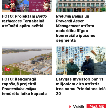
FOTO: Projektam
Bordo
Rietumu Banka
un
rezidences
Torņakalnā
Provendi Asset
atzīmēti spāru svētki
Management
attīsta
sadarbību Rīgas
komerciālo īpašumu
segmentā
FOTO: Ķengaragā
Latvijas investori par 11
topošajā projektā
miljoniem eiro attīstīs
Promenādes mājas
īres namu Priedaines ielā
iemūrēta laika kapsula
20
Vairāk
ĪPAŠUMS