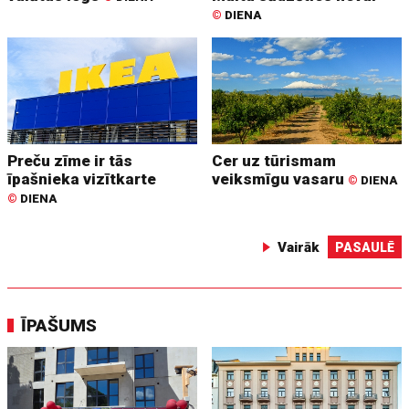
©
DIENA
Preču zīme ir tās
Cer uz tūrismam
īpašnieka vizītkarte
veiksmīgu vasaru
©
DIENA
©
DIENA
Vairāk
PASAULĒ
ĪPAŠUMS