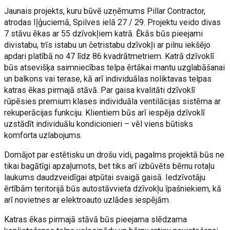
Jaunais projekts, kuru būvē uzņēmums Pillar Contractor,
atrodas Iļģuciemā, Spilves ielā 27 / 29. Projektu veido divas
7 stāvu ēkas ar 55 dzīvokļiem katrā. Ēkās būs pieejami
divistabu, trīs istabu un četristabu dzīvokļi ar pilnu iekšējo
apdari platībā no 47 līdz 86 kvadrātmetriem. Katrā dzīvoklī
būs atsevišķa saimniecības telpa ērtākai mantu uzglabāšanai
un balkons vai terase, kā arī individuālas noliktavas telpas
katras ēkas pirmajā stāvā. Par gaisa kvalitāti dzīvoklī
rūpēsies premium klases individuāla ventilācijas sistēma ar
rekuperācijas funkciju. Klientiem būs arī iespēja dzīvoklī
uzstādīt individuālu kondicionieri – vēl viens būtisks
komforta uzlabojums.
Domājot par estētisku un drošu vidi, pagalms projektā būs ne
tikai bagātīgi apzaļumots, bet tiks arī izbūvēts bērnu rotaļu
laukums daudzveidīgai atpūtai svaigā gaisā. Iedzīvotāju
ērtībām teritorijā būs autostāvvieta dzīvokļu īpašniekiem, kā
arī novietnes ar elektroauto uzlādes iespējām.
Katras ēkas pirmajā stāvā būs pieejama slēdzama