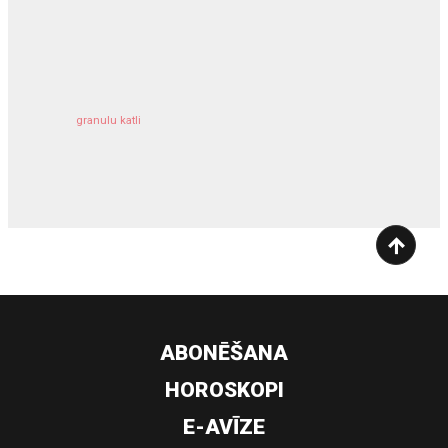
kravu apdrošināšana
granulu katli
siltumsūknis
ABONĒŠANA
HOROSKOPI
E-AVĪZE