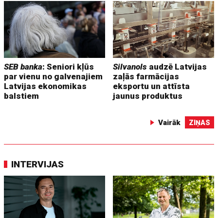
SEB banka
: Seniori kļūs
Silvanols
audzē Latvijas
par vienu no galvenajiem
zaļās farmācijas
Latvijas ekonomikas
eksportu un attīsta
balstiem
jaunus produktus
Vairāk
ZIŅAS
INTERVIJAS