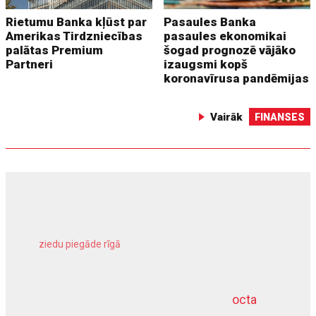
Rietumu Banka kļūst par
Pasaules Banka
Amerikas Tirdzniecības
pasaules ekonomikai
palātas Premium
šogad prognozē vājāko
Partneri
izaugsmi kopš
koronavīrusa pandēmijas
Vairāk
FINANSES
ziedu piegāde rīgā
meliorācijas darbi
octa
dziļurbums