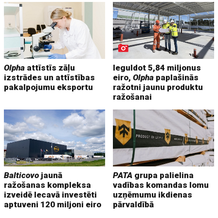
Olpha
attīstīs zāļu
Ieguldot 5,84 miljonus
izstrādes un attīstības
eiro,
Olpha
paplašinās
pakalpojumu eksportu
ražotni jaunu produktu
ražošanai
Balticovo
jaunā
PATA
grupa palielina
ražošanas kompleksa
vadības komandas lomu
izveidē Iecavā investēti
uzņēmumu ikdienas
aptuveni 120 miljoni eiro
pārvaldībā