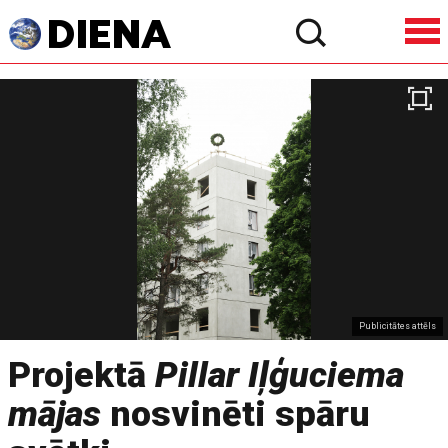
Publicitātes attēls
Projektā
Pillar Iļģuciema
mājas
nosvinēti spāru