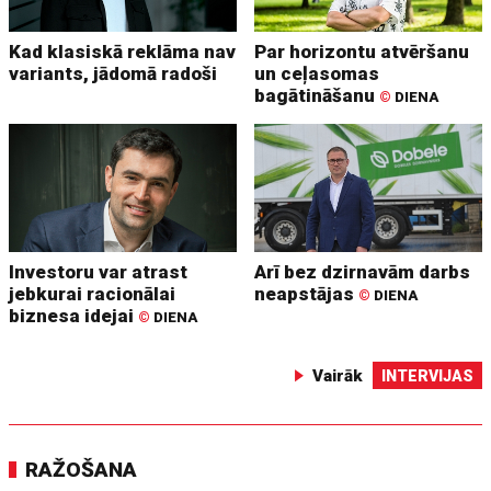
Kad klasiskā reklāma nav
Par horizontu atvēršanu
variants, jādomā radoši
un ceļasomas
bagātināšanu
©
DIENA
Investoru var atrast
Arī bez dzirnavām darbs
jebkurai racionālai
neapstājas
©
DIENA
biznesa idejai
©
DIENA
Vairāk
INTERVIJAS
RAŽOŠANA