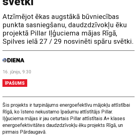
svētki
Atzīmējot ēkas augstākā būvniecības
punkta sasniegšanu, daudzdzīvokļu ēku
projektā Pillar Iļģuciema mājas Rīgā,
Spilves ielā 27 / 29 nosvinēti spāru svētki.
16. jūnijs, 9:30
ĪPAŠUMS
Šis projekts ir turpinājums energoefektīvu mājokļu attīstībai
Rīgā, ko īsteno nekustamo īpašumu attīstītājs Pillar.
Iļģuciema mājas ir jau ceturtais Pillar attīstītais A+ klases
energoefektivitātes daudzdzīvokļu ēku projekts Rīgā, un
pirmais Pārdaugavā.