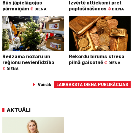
Būs jāpielāgojas
Izvērtē attieksmi pret
pārmaiņām
paplašināšanos
©
DIENA
©
DIENA
Redzama nozaru un
Rekordu birums stresa
reģionu nevienlīdzība
pilnā gaisotnē
©
DIENA
©
DIENA
Vairāk
LAIKRAKSTA DIENA PUBLIKĀCIJAS
AKTUĀLI