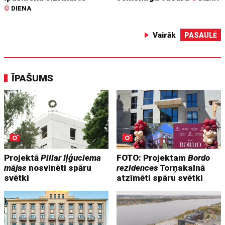
©
DIENA
Vairāk
PASAULĒ
ĪPAŠUMS
Projektā
Pillar Iļģuciema
FOTO: Projektam
Bordo
mājas
nosvinēti spāru
rezidences
Torņakalnā
svētki
atzīmēti spāru svētki