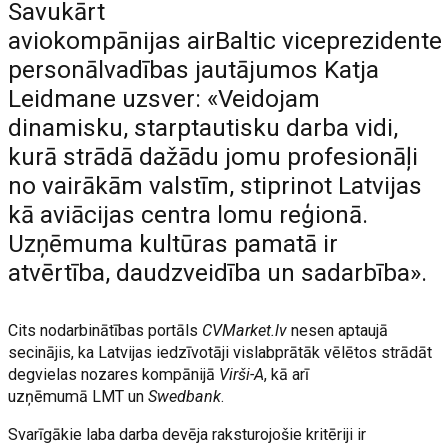
Savukārt
aviokompānijas airBaltic viceprezidente
personālvadības jautājumos Katja
Leidmane uzsver: «Veidojam
dinamisku, starptautisku darba vidi,
kurā strādā dažādu jomu profesionāļi
no vairākām valstīm, stiprinot Latvijas
kā aviācijas centra lomu reģionā.
Uzņēmuma kultūras pamatā ir
atvērtība, daudzveidība un sadarbība».
Cits nodarbinātības portāls
CVMarket.lv
nesen aptaujā
secinājis, ka Latvijas iedzīvotāji vislabprātāk vēlētos strādāt
degvielas nozares kompānijā
Virši-A
, kā arī
uzņēmumā LMT un
Swedbank
.
Svarīgākie laba darba devēja raksturojošie kritēriji ir