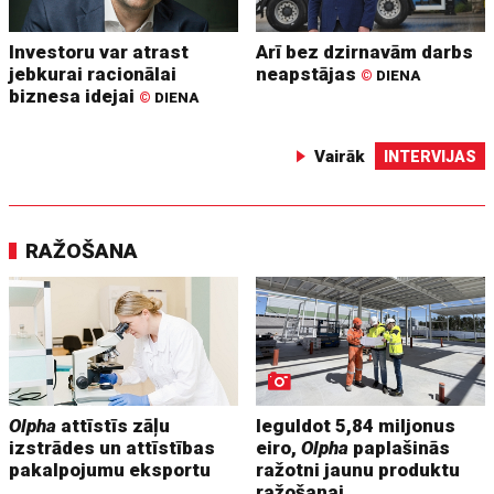
Investoru var atrast
Arī bez dzirnavām darbs
jebkurai racionālai
neapstājas
©
DIENA
biznesa idejai
©
DIENA
Vairāk
INTERVIJAS
RAŽOŠANA
Olpha
attīstīs zāļu
Ieguldot 5,84 miljonus
izstrādes un attīstības
eiro,
Olpha
paplašinās
pakalpojumu eksportu
ražotni jaunu produktu
ražošanai