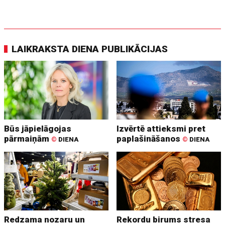
LAIKRAKSTA DIENA PUBLIKĀCIJAS
Būs jāpielāgojas
Izvērtē attieksmi pret
pārmaiņām
paplašināšanos
©
DIENA
©
DIENA
Redzama nozaru un
Rekordu birums stresa