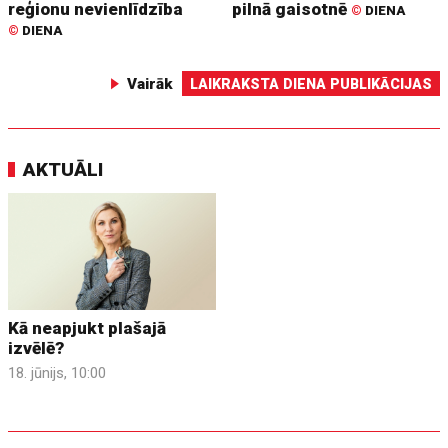
reģionu nevienlīdzība
pilnā gaisotnē
©
DIENA
©
DIENA
Vairāk
LAIKRAKSTA DIENA PUBLIKĀCIJAS
AKTUĀLI
Kā neapjukt plašajā
izvēlē?
18. jūnijs, 10:00