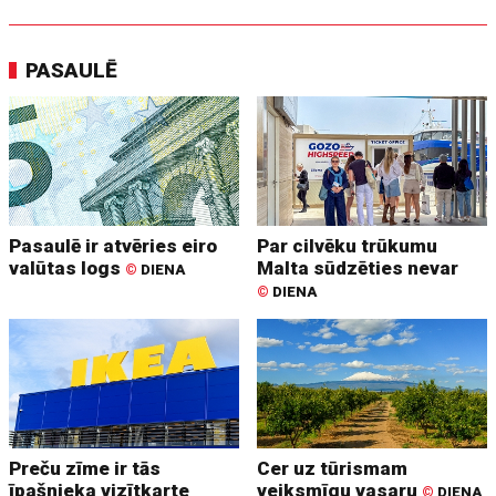
PASAULĒ
Pasaulē ir atvēries eiro
Par cilvēku trūkumu
valūtas logs
Malta sūdzēties nevar
©
DIENA
©
DIENA
Preču zīme ir tās
Cer uz tūrismam
īpašnieka vizītkarte
veiksmīgu vasaru
©
DIENA