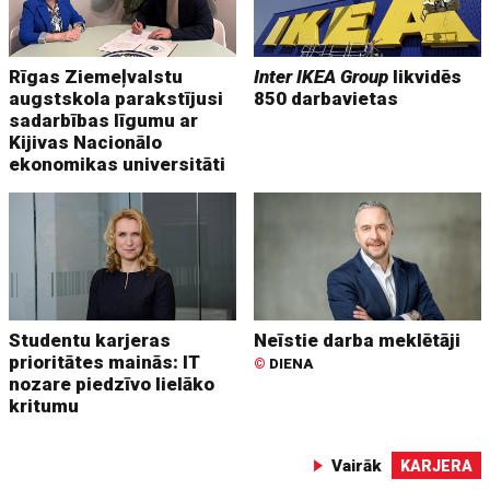
Rīgas Ziemeļvalstu
Inter IKEA Group
likvidēs
augstskola parakstījusi
850 darbavietas
sadarbības līgumu ar
Kijivas Nacionālo
ekonomikas universitāti
Studentu karjeras
Neīstie darba meklētāji
prioritātes mainās: IT
©
DIENA
nozare piedzīvo lielāko
kritumu
Vairāk
KARJERA