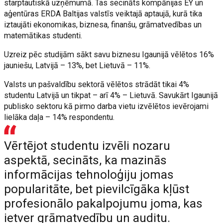
starptautiskā uzņēmumā. Tas secināts kompānijas EY un
aģentūras ERDA Baltijas valstīs veiktajā aptaujā, kurā tika
iztaujāti ekonomikas, biznesa, finanšu, grāmatvedības un
matemātikas studenti.
Uzreiz pēc studijām sākt savu biznesu Igaunijā vēlētos 16%
jauniešu, Latvijā – 13%, bet Lietuvā – 11%.
Valsts un pašvaldību sektorā vēlētos strādāt tikai 4%
studentu Latvijā un tikpat – arī 4% – Lietuvā. Savukārt Igaunijā
publisko sektoru kā pirmo darba vietu izvēlētos ievērojami
lielāka daļa – 14% respondentu.
Vērtējot studentu izvēli nozaru
aspektā, secināts, ka mazinās
informācijas tehnoloģiju jomas
popularitāte, bet pievilcīgāka kļūst
profesionālo pakalpojumu joma, kas
ietver grāmatvedību un auditu.