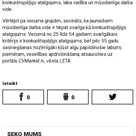
konkurētspējīgs atalgojums, laba vadība un mūsdienīga darba
vide.
Vērtējot pa vecuma grupām, secināts, ka jauniešiem
mūsdienīga darba vide ir tikpat svarīga kā konkurētspējīgs
atalgojums. Vecumā no 25 līdz 54 gadiem svarīgākais
kritērijs ir konkurētspējīgs atalgojums, bet pēc 55 gadu
sasniegšanas nozīmīgāki kļūst algu papildinošie labumi,
piemēram, veselības apdrošināšana, atsaucoties uz
portālu
CVMarket.lv
, vēsta LETA.
Ieteikt
0
0
SEKO MUMS