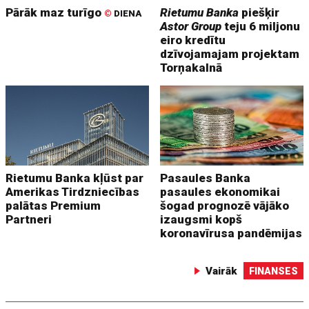
Pārāk maz turīgo
Rietumu Banka
piešķir
©
DIENA
Astor Group
teju 6 miljonu
eiro kredītu
dzīvojamajam projektam
Torņakalnā
Rietumu Banka kļūst par
Pasaules Banka
Amerikas Tirdzniecības
pasaules ekonomikai
palātas Premium
šogad prognozē vājāko
Partneri
izaugsmi kopš
koronavīrusa pandēmijas
Vairāk
FINANSES