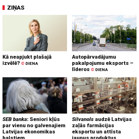
ZIŅAS
Kā neapjukt plašajā
Autopārvadājumu
izvēlē?
pakalpojumu eksports –
©
DIENA
līderos
©
DIENA
SEB banka
: Seniori kļūs
Silvanols
audzē Latvijas
par vienu no galvenajiem
zaļās farmācijas
Latvijas ekonomikas
eksportu un attīsta
balstiem
jaunus produktus