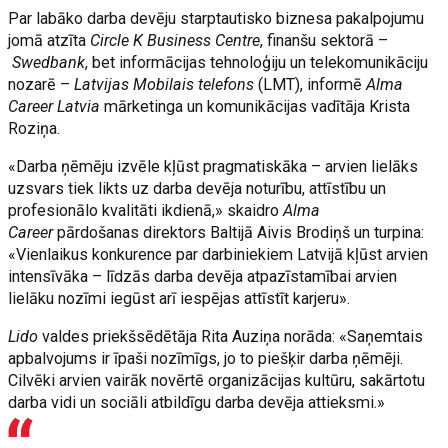
Par labāko darba devēju starptautisko biznesa pakalpojumu
jomā atzīta
Circle K Business Centre
, finanšu sektorā –
Swedbank
, bet informācijas tehnoloģiju un telekomunikāciju
nozarē –
Latvijas Mobilais telefons
(LMT), informē
Alma
Career Latvia
mārketinga un komunikācijas vadītāja Krista
Roziņa.
«Darba ņēmēju izvēle kļūst pragmatiskāka – arvien lielāks
uzsvars tiek likts uz darba devēja noturību, attīstību un
profesionālo kvalitāti ikdienā,» skaidro
Alma
Career
pārdošanas direktors Baltijā Aivis Brodiņš un turpina:
«Vienlaikus konkurence par darbiniekiem Latvijā kļūst arvien
intensīvāka – līdzās darba devēja atpazīstamībai arvien
lielāku nozīmi iegūst arī iespējas attīstīt karjeru».
Lido
valdes priekšsēdētāja Rita Auziņa norāda: «Saņemtais
apbalvojums ir īpaši nozīmīgs, jo to piešķir darba ņēmēji.
Cilvēki arvien vairāk novērtē organizācijas kultūru, sakārtotu
darba vidi un sociāli atbildīgu darba devēja attieksmi.»