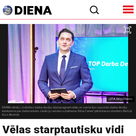
LETA, Edijs Pālens
DARBA ņēmēji, izvēloties darba devēju, kļūst pragmatiskāki, un vienlaikus saasinās darba devēju
konkurence par darbiniekiem, situāciju raksturo uzņēmuma "Alma Career" pārdošanas direktors Baltijā
Aivis Brodiņš.
Vēlas starptautisku vidi