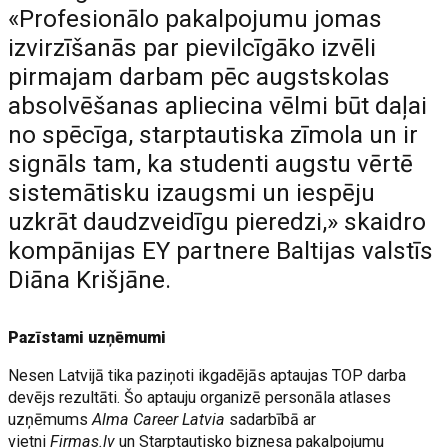
«Profesionālo pakalpojumu jomas
izvirzīšanās par pievilcīgāko izvēli
pirmajam darbam pēc augstskolas
absolvēšanas apliecina vēlmi būt daļai
no spēcīga, starptautiska zīmola un ir
signāls tam, ka studenti augstu vērtē
sistemātisku izaugsmi un iespēju
uzkrāt daudzveidīgu pieredzi,» skaidro
kompānijas EY partnere Baltijas valstīs
Diāna Krišjāne.
Pazīstami uzņēmumi
Nesen Latvijā tika paziņoti ikgadējās aptaujas TOP darba
devējs rezultāti. Šo aptauju organizē personāla atlases
uzņēmums
Alma Career Latvia
sadarbībā ar
vietni
Firmas.lv
un Starptautisko biznesa pakalpojumu