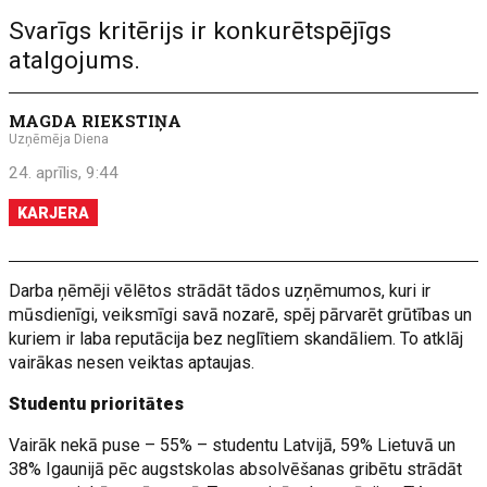
Svarīgs kritērijs ir konkurētspējīgs
atalgojums.
MAGDA RIEKSTIŅA
Uzņēmēja Diena
24. aprīlis, 9:44
KARJERA
Darba ņēmēji vēlētos strādāt tādos uzņēmumos, kuri ir
mūsdienīgi, veiksmīgi savā nozarē, spēj pārvarēt grūtības un
kuriem ir laba reputācija bez neglītiem skandāliem. To atklāj
vairākas nesen veiktas aptaujas.
Studentu prioritātes
Vairāk nekā puse – 55% – studentu Latvijā, 59% Lietuvā un
38% Igaunijā pēc augstskolas absolvēšanas gribētu strādāt