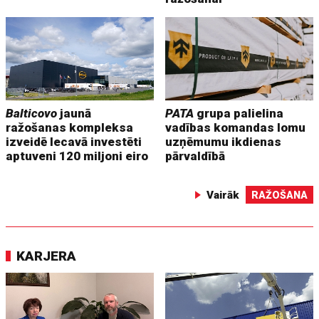
Balticovo
jaunā
PATA
grupa palielina
ražošanas kompleksa
vadības komandas lomu
izveidē Iecavā investēti
uzņēmumu ikdienas
aptuveni 120 miljoni eiro
pārvaldībā
Vairāk
RAŽOŠANA
KARJERA