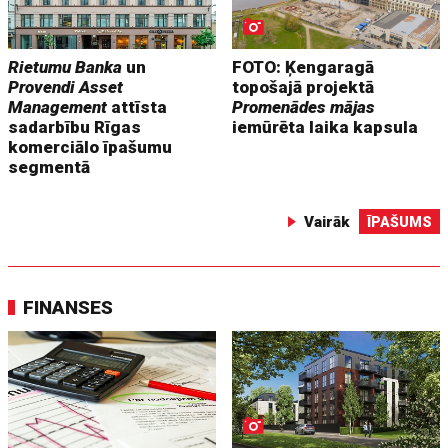
Rietumu Banka
un
FOTO: Ķengaragā
Provendi Asset
topošajā projektā
Management
attīsta
Promenādes mājas
sadarbību Rīgas
iemūrēta laika kapsula
komerciālo īpašumu
segmentā
Vairāk
ĪPAŠUMS
FINANSES