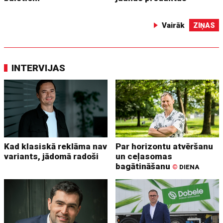
Vairāk
ZIŅAS
INTERVIJAS
Kad klasiskā reklāma nav
Par horizontu atvēršanu
variants, jādomā radoši
un ceļasomas
bagātināšanu
©
DIENA