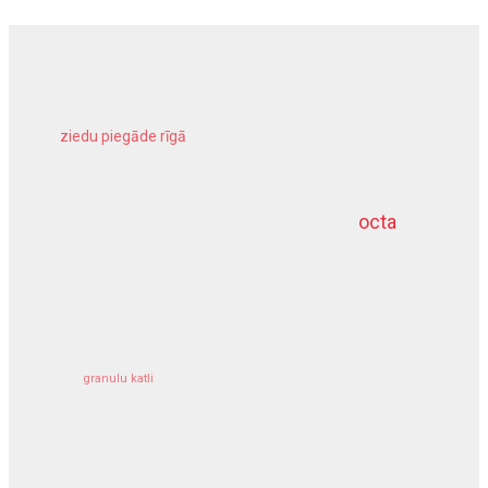
ziedu piegāde rīgā
meliorācijas darbi
octa
dziļurbums
kravu apdrošināšana
granulu katli
siltumsūknis