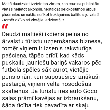
Maltā daudzviet izvietotas zīmes, kas mudina publiskās
vietās nelietot alkoholu, nestaigāt peldkostīmos ārpus
pludmales un naktīs nerīkot trokšņainas ballītes, jo valstī
«tomēr dzīvo arī vietējie iedzīvotāji».
Daudzi maltieši ikdienā pelna no
ārvalstu tūristu uzņemšanas biznesa,
tomēr viņiem ir izsenis raksturīga
pašcieņa, tāpēc brīdī, kad kāds
puskailu jauniešu bariņš vakaros pēc
futbola spēles sāk aurot, vietējie
pensionāri, kuri saposušies iznākuši
pastaigā, viņiem velta nosodošus
skatienus. Ja tūristu īres auto Goco
salas prāmī kavējas ar izbraukšanu,
šāda rīcība tiek pavadīta ar skaļu