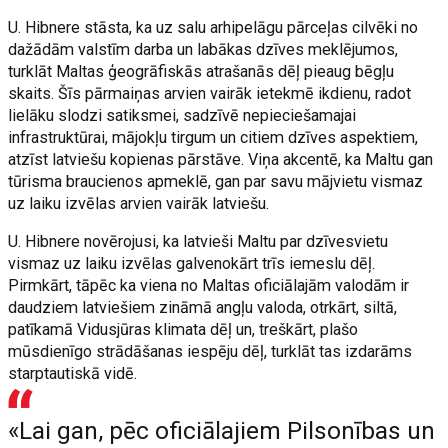
U. Hibnere stāsta, ka uz salu arhipelāgu pārceļas cilvēki no
dažādām valstīm darba un labākas dzīves meklējumos,
turklāt Maltas ģeogrāfiskās atrašanās dēļ pieaug bēgļu
skaits. Šīs pārmaiņas arvien vairāk ietekmē ikdienu, radot
lielāku slodzi satiksmei, sadzīvē nepieciešamajai
infrastruktūrai, mājokļu tirgum un citiem dzīves aspektiem,
atzīst latviešu kopienas pārstāve. Viņa akcentē, ka Maltu gan
tūrisma braucienos apmeklē, gan par savu mājvietu vismaz
uz laiku izvēlas arvien vairāk latviešu.
U. Hibnere novērojusi, ka latvieši Maltu par dzīvesvietu
vismaz uz laiku izvēlas galvenokārt trīs iemeslu dēļ.
Pirmkārt, tāpēc ka viena no Maltas oficiālajām valodām ir
daudziem latviešiem zināmā angļu valoda, otrkārt, siltā,
patīkamā Vidusjūras klimata dēļ un, treškārt, plašo
mūsdienīgo strādāšanas iespēju dēļ, turklāt tas izdarāms
starptautiskā vidē.
«Lai gan, pēc oficiālajiem Pilsonības un