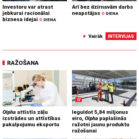
Investoru var atrast
Arī bez dzirnavām darbs
jebkurai racionālai
neapstājas
©
DIENA
biznesa idejai
©
DIENA
Vairāk
INTERVIJAS
RAŽOŠANA
Olpha
attīstīs zāļu
Ieguldot 5,84 miljonus
izstrādes un attīstības
eiro,
Olpha
paplašinās
pakalpojumu eksportu
ražotni jaunu produktu
ražošanai