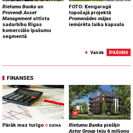
Rietumu Banka
un
FOTO: Ķengaragā
Provendi Asset
topošajā projektā
Management
attīsta
Promenādes mājas
sadarbību Rīgas
iemūrēta laika kapsula
komerciālo īpašumu
segmentā
Vairāk
ĪPAŠUMS
FINANSES
Pārāk maz turīgo
Rietumu Banka
piešķir
©
DIENA
Astor Group
teju 6 miljonu