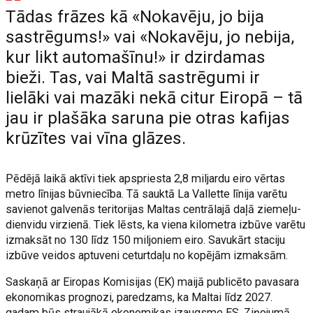
Tādas frāzes kā «Nokavēju, jo bija
sastrēgums!» vai «Nokavēju, jo nebija,
kur likt automašīnu!» ir dzirdamas
bieži. Tas, vai Maltā sastrēgumi ir
lielāki vai mazāki nekā citur Eiropā – tā
jau ir plašāka saruna pie otras kafijas
krūzītes vai vīna glāzes.
Pēdējā laikā aktīvi tiek apspriesta 2,8 miljardu eiro vērtas
metro līnijas būvniecība. Tā sauktā La Vallette līnija varētu
savienot galvenās teritorijas Maltas centrālajā daļā ziemeļu-
dienvidu virzienā. Tiek lēsts, ka viena kilometra izbūve varētu
izmaksāt no 130 līdz 150 miljoniem eiro. Savukārt staciju
izbūve veidos aptuveni ceturtdaļu no kopējām izmaksām.
Saskaņā ar Eiropas Komisijas (EK) maijā publicēto pavasara
ekonomikas prognozi, paredzams, ka Maltai līdz 2027.
gadam būs straujākā ekonomikas izaugsme ES. Ziņojumā