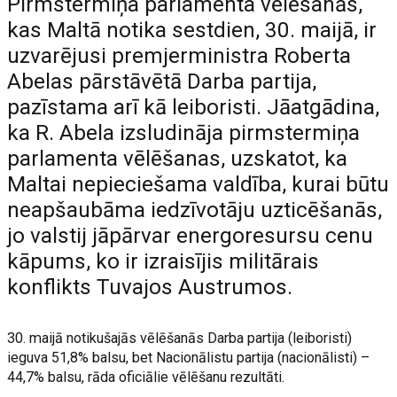
Pirmstermiņa parlamenta vēlēšanās,
kas Maltā notika sestdien, 30. maijā, ir
uzvarējusi premjerministra Roberta
Abelas pārstāvētā Darba partija,
pazīstama arī kā leiboristi. Jāatgādina,
ka R. Abela izsludināja pirmstermiņa
parlamenta vēlēšanas, uzskatot, ka
Maltai nepieciešama valdība, kurai būtu
neapšaubāma iedzīvotāju uzticēšanās,
jo valstij jāpārvar energoresursu cenu
kāpums, ko ir izraisījis militārais
konflikts Tuvajos Austrumos.
30. maijā notikušajās vēlēšanās Darba partija (leiboristi)
ieguva 51,8% balsu, bet Nacionālistu partija (nacionālisti) –
44,7% balsu, rāda oficiālie vēlēšanu rezultāti.