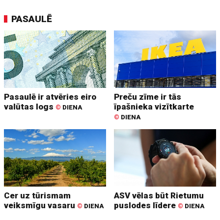
PASAULĒ
Pasaulē ir atvēries eiro
Preču zīme ir tās
valūtas logs
īpašnieka vizītkarte
©
DIENA
©
DIENA
Cer uz tūrismam
ASV vēlas būt Rietumu
veiksmīgu vasaru
puslodes līdere
©
DIENA
©
DIENA