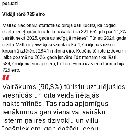
paaudzi.
Vidēji tērē 725 eiro
Maltas Nacionālā statistikas biroja dati liecina, ka šogad
martā ieceļojošo tūristu kopskaits bija 321 652 jeb par 11,3%
vairāk nekā 2025. gada attiecīgajā mēnesī. Tūristi 2026. gada
martā Maltā ir pavadījuši vairāk nekā 1,7 miljonus nakšu,
kopumā iztērējot 234,1 miljonu eiro. Kopējie tūristu izdevumi
laika posmā no 2026. gada janvāra līdz martam tika lēsti
584,7 miljonu eiro apmērā, bet izdevumi uz vienu tūristu bija
725 eiro.
Vairākums (90,3%) tūristu uzturējušies
viesnīcās un cita veida īrētajās
naktsmītnēs. Tas rada apjomīgus
ienākumus gan viena vai vairāku
īstermiņa īres dzīvokļu un villu
īpašniekiem, gan dažādu cenu