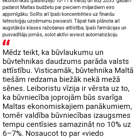
ekonomikas (pašreizējo 10-11% vietā) un līdz 2035. gadam
padarot Maltas budžetu par pieciem miljardiem eiro
apjomīgāku. Solīts arī īpaši koncentrēties uz finanšu
tehnoloģiju uzņēmumu piesaisti. Tāpat tiek plānota arī
augstākās klases ražošanas attīstība, īpaši farmācijas un
pusvadītāju jomās, solot aktīvi ieviest automatizāciju.
Mēdz teikt, ka būvlaukumu un
būvtehnikas daudzums parāda valsts
attīstību. Visticamāk, būvtehnika Maltā
tiešām redzama biežāk nekā mežā
sēnes. Leiboristu vīzija ir vērsta uz to,
ka būvniecība joprojām būs svarīga
Maltas ekonomiskajiem panākumiem,
tomēr valdība būvniecības izaugsmes
tempu centīsies samazināt no 10% uz
6–7%. Nosaucot to par «viedo