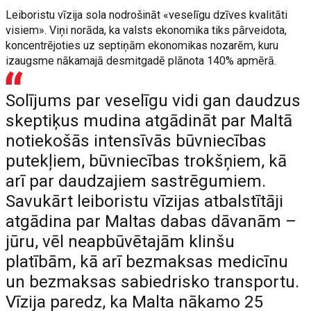
Leiboristu vīzija sola nodrošināt «veselīgu dzīves kvalitāti
visiem». Viņi norāda, ka valsts ekonomika tiks pārveidota,
koncentrējoties uz septiņām ekonomikas nozarēm, kuru
izaugsme nākamajā desmitgadē plānota 140% apmērā.
Solījums par veselīgu vidi gan daudzus
skeptiķus mudina atgādināt par Maltā
notiekošās intensīvās būvniecības
putekļiem, būvniecības trokšņiem, kā
arī par daudzajiem sastrēgumiem.
Savukārt leiboristu vīzijas atbalstītāji
atgādina par Maltas dabas dāvanām –
jūru, vēl neapbūvētajām klinšu
platībām, kā arī bezmaksas medicīnu
un bezmaksas sabiedrisko transportu.
Vīzija paredz, ka Malta nākamo 25