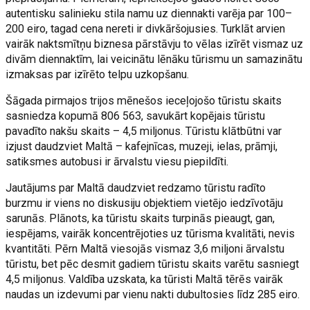
autentisku salinieku stila namu uz diennakti varēja par 100–
200 eiro, tagad cena nereti ir divkāršojusies. Turklāt arvien
vairāk naktsmītņu biznesa pārstāvju to vēlas izīrēt vismaz uz
divām diennaktīm, lai veicinātu lēnāku tūrismu un samazinātu
izmaksas par izīrēto telpu uzkopšanu.
Šāgada pirmajos trijos mēnešos ieceļojošo tūristu skaits
sasniedza kopumā 806 563, savukārt kopējais tūristu
pavadīto nakšu skaits – 4,5 miljonus. Tūristu klātbūtni var
izjust daudzviet Maltā – kafejnīcas, muzeji, ielas, prāmji,
satiksmes autobusi ir ārvalstu viesu piepildīti.
Jautājums par Maltā daudzviet redzamo tūristu radīto
burzmu ir viens no diskusiju objektiem vietējo iedzīvotāju
sarunās. Plānots, ka tūristu skaits turpinās pieaugt, gan,
iespējams, vairāk koncentrējoties uz tūrisma kvalitāti, nevis
kvantitāti. Pērn Maltā viesojās vismaz 3,6 miljoni ārvalstu
tūristu, bet pēc desmit gadiem tūristu skaits varētu sasniegt
4,5 miljonus. Valdība uzskata, ka tūristi Maltā tērēs vairāk
naudas un izdevumi par vienu nakti dubultosies līdz 285 eiro.