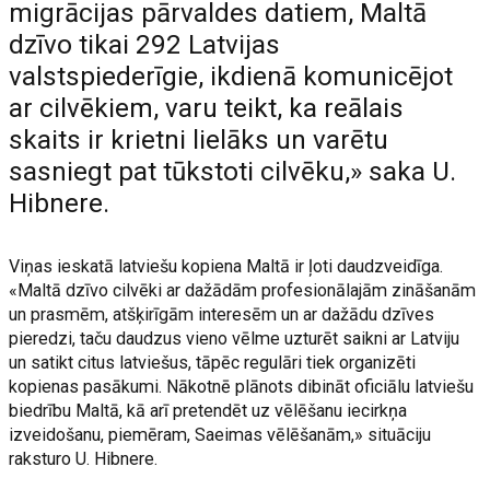
migrācijas pārvaldes datiem, Maltā
dzīvo tikai 292 Latvijas
valstspiederīgie, ikdienā komunicējot
ar cilvēkiem, varu teikt, ka reālais
skaits ir krietni lielāks un varētu
sasniegt pat tūkstoti cilvēku,» saka U.
Hibnere.
Viņas ieskatā latviešu kopiena Maltā ir ļoti daudzveidīga.
«Maltā dzīvo cilvēki ar dažādām profesionālajām zināšanām
un prasmēm, atšķirīgām interesēm un ar dažādu dzīves
pieredzi, taču daudzus vieno vēlme uzturēt saikni ar Latviju
un satikt citus latviešus, tāpēc regulāri tiek organizēti
kopienas pasākumi. Nākotnē plānots dibināt oficiālu latviešu
biedrību Maltā, kā arī pretendēt uz vēlēšanu iecirkņa
izveidošanu, piemēram, Saeimas vēlēšanām,» situāciju
raksturo U. Hibnere.