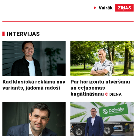
Vairāk
ZIŅAS
INTERVIJAS
Kad klasiskā reklāma nav
Par horizontu atvēršanu
variants, jādomā radoši
un ceļasomas
bagātināšanu
©
DIENA