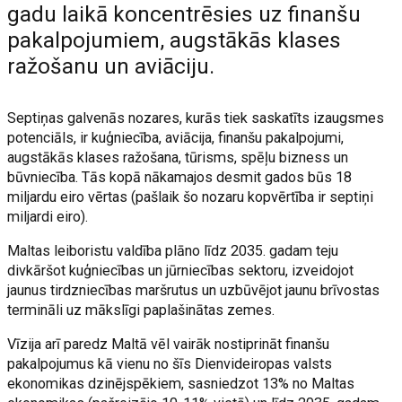
gadu laikā koncentrēsies uz finanšu
pakalpojumiem, augstākās klases
ražošanu un aviāciju.
Septiņas galvenās nozares, kurās tiek saskatīts izaugsmes
potenciāls, ir kuģniecība, aviācija, finanšu pakalpojumi,
augstākās klases ražošana, tūrisms, spēļu bizness un
būvniecība. Tās kopā nākamajos desmit gados būs 18
miljardu eiro vērtas (pašlaik šo nozaru kopvērtība ir septiņi
miljardi eiro).
Maltas leiboristu valdība plāno līdz 2035. gadam teju
divkāršot kuģniecības un jūrniecības sektoru, izveidojot
jaunus tirdzniecības maršrutus un uzbūvējot jaunu brīvostas
termināli uz mākslīgi paplašinātas zemes.
Vīzija arī paredz Maltā vēl vairāk nostiprināt finanšu
pakalpojumus kā vienu no šīs Dienvideiropas valsts
ekonomikas dzinējspēkiem, sasniedzot 13% no Maltas