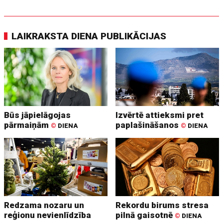
LAIKRAKSTA DIENA PUBLIKĀCIJAS
Būs jāpielāgojas
Izvērtē attieksmi pret
pārmaiņām
paplašināšanos
©
DIENA
©
DIENA
Redzama nozaru un
Rekordu birums stresa
reģionu nevienlīdzība
pilnā gaisotnē
©
DIENA