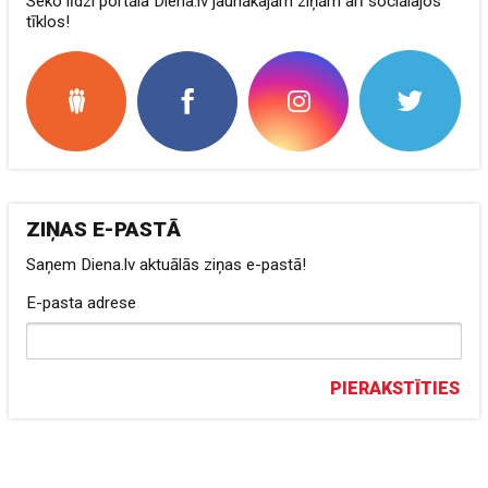
Seko līdzi portāla Diena.lv jaunākajām ziņām arī sociālajos
tīklos!
ZIŅAS E-PASTĀ
Saņem Diena.lv aktuālās ziņas e-pastā!
E-pasta adrese
PIERAKSTĪTIES