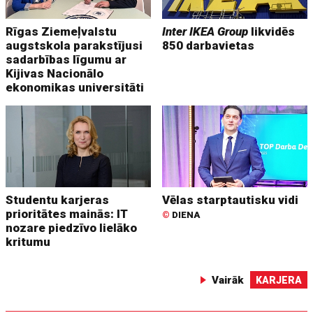
Rīgas Ziemeļvalstu
Inter IKEA Group
likvidēs
augstskola parakstījusi
850 darbavietas
sadarbības līgumu ar
Kijivas Nacionālo
ekonomikas universitāti
Studentu karjeras
Vēlas starptautisku vidi
prioritātes mainās: IT
©
DIENA
nozare piedzīvo lielāko
kritumu
Vairāk
KARJERA