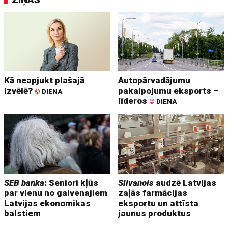
Kā neapjukt plašajā
Autopārvadājumu
izvēlē?
pakalpojumu eksports –
©
DIENA
līderos
©
DIENA
SEB banka
: Seniori kļūs
Silvanols
audzē Latvijas
par vienu no galvenajiem
zaļās farmācijas
Latvijas ekonomikas
eksportu un attīsta
balstiem
jaunus produktus