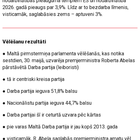
nodarbinātības pieauguma tempiem ES un nodarbinātība
2026. gadā pieaugs par 3,9%. Līdz ar to bezdarba līmenis,
visticamāk, saglabāsies zems – aptuveni 3%.
Vēlēšanu rezultāti
● Maltā pirmstermiņa parlamenta vēlēšanās, kas notika
sestdien, 30. maijā, uzvarēja premjerministra Roberta Abelas
pārstāvētā Darba partija (leiboristi)
● tā ir centriski kreisa partija
● Darba partija ieguva 51,8% balsu
● Nacionālistu partija ieguva 44,7% balsu
● Darba partijai šī ir ceturtā uzvara pēc kārtas
● pie varas Maltā Darba partija ir jau kopš 2013. gada
● visticamāk, R. Abela saglabās premjerministra amatu vēl