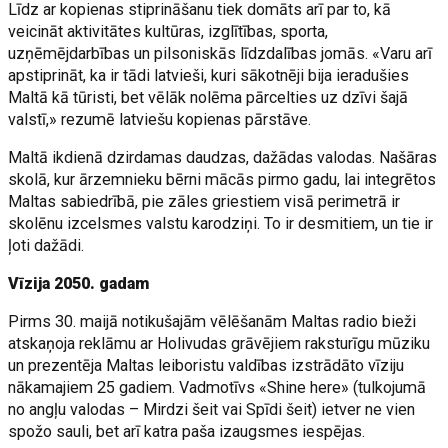
Līdz ar kopienas stiprināšanu tiek domāts arī par to, kā
veicināt aktivitātes kultūras, izglītības, sporta,
uzņēmējdarbības un pilsoniskās līdzdalības jomās. «Varu arī
apstiprināt, ka ir tādi latvieši, kuri sākotnēji bija ieradušies
Maltā kā tūristi, bet vēlāk nolēma pārcelties uz dzīvi šajā
valstī,» rezumē latviešu kopienas pārstāve.
Maltā ikdienā dzirdamas daudzas, dažādas valodas. Našāras
skolā, kur ārzemnieku bērni mācās pirmo gadu, lai integrētos
Maltas sabiedrībā, pie zāles griestiem visā perimetrā ir
skolēnu izcelsmes valstu karodziņi. To ir desmitiem, un tie ir
ļoti dažādi.
Vīzija 2050. gadam
Pirms 30. maijā notikušajām vēlēšanām Maltas radio bieži
atskaņoja reklāmu ar Holivudas grāvējiem raksturīgu mūziku
un prezentēja Maltas leiboristu valdības izstrādāto vīziju
nākamajiem 25 gadiem. Vadmotīvs «Shine here» (tulkojumā
no angļu valodas – Mirdzi šeit vai Spīdi šeit) ietver ne vien
spožo sauli, bet arī katra paša izaugsmes iespējas.