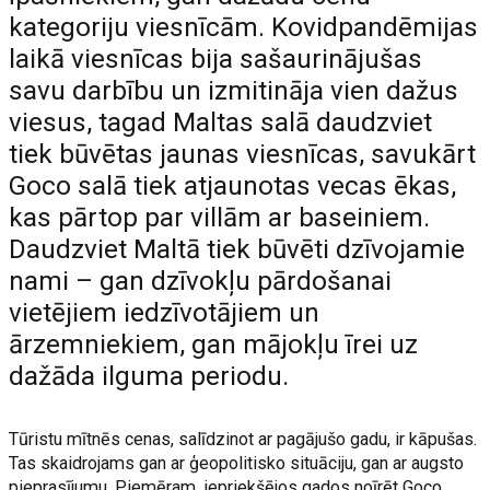
kategoriju viesnīcām. Kovidpandēmijas
laikā viesnīcas bija sašaurinājušas
savu darbību un izmitināja vien dažus
viesus, tagad Maltas salā daudzviet
tiek būvētas jaunas viesnīcas, savukārt
Goco salā tiek atjaunotas vecas ēkas,
kas pārtop par villām ar baseiniem.
Daudzviet Maltā tiek būvēti dzīvojamie
nami – gan dzīvokļu pārdošanai
vietējiem iedzīvotājiem un
ārzemniekiem, gan mājokļu īrei uz
dažāda ilguma periodu.
Tūristu mītnēs cenas, salīdzinot ar pagājušo gadu, ir kāpušas.
Tas skaidrojams gan ar ģeopolitisko situāciju, gan ar augsto
pieprasījumu. Piemēram, iepriekšējos gados noīrēt Goco