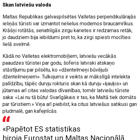
Skan latviešu valoda
Maltas Republikas galvaspilsētas Valletas perpendikulārajās
ieliņās tūristi var izmantot nelielus modernos braucamrīkus.
Krāšņi rotātās, senatnīgās zirgu karietes ir redzamas retāk,
jo daudziem bija iebildumi pret to, ka zirgi spiesti mocīties
lielā svelmē.
Kādā no Valletas elektromobiļiem, latviešu vecākās
paaudzes tūristei par godu, šoferis latviski atskaņo
stāstījumu par pilsētu, ko «džentelmeņi būvējuši
džentelmeņiem». Tulkojums ir veikts ar mākslīgā intelekta
palīdzību, tāpēc durvju rokturis skan kā durvju «ķauķis» un
jūtamas arī citas valodas dīvainības, tomēr latviešu tūriste
saka: «Lai nu tā būtu! Svarīgākais ir tas, ka Maltā tiek domāts
par tūristiem.» Viņa arī piebilst, ka citus latviešus satikusi gan
pludmalē, gan kafejnīcās.
«Papētot ES statistikas
biroja Eurostat un Maltas Nacionālā