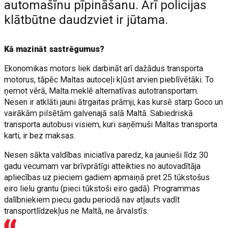
automašīnu pīpināšanu. Arī policijas
klātbūtne daudzviet ir jūtama.
Kā mazināt sastrēgumus?
Ekonomikas motors liek darbināt arī dažādus transporta
motorus, tāpēc Maltas autoceļi kļūst arvien pieblīvētāki. To
ņemot vērā, Malta meklē alternatīvas autotransportam.
Nesen ir atklāti jauni ātrgaitas prāmji, kas kursē starp Goco un
vairākām pilsētām galvenajā salā Maltā. Sabiedriskā
transporta autobusi visiem, kuri saņēmuši Maltas transporta
karti, ir bez maksas.
Nesen sākta valdības iniciatīva paredz, ka jaunieši līdz 30
gadu vecumam var brīvprātīgi atteikties no autovadītāja
apliecības uz pieciem gadiem apmaiņā pret 25 tūkstošus
eiro lielu grantu (pieci tūkstoši eiro gadā). Programmas
dalībniekiem piecu gadu periodā nav atļauts vadīt
transportlīdzekļus ne Maltā, ne ārvalstīs.