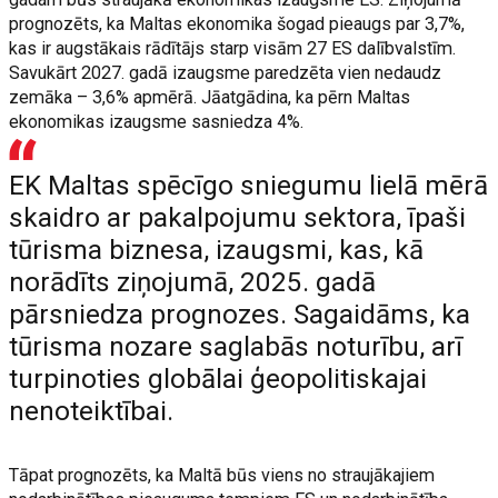
prognozēts, ka Maltas ekonomika šogad pieaugs par 3,7%,
kas ir augstākais rādītājs starp visām 27 ES dalībvalstīm.
Savukārt 2027. gadā izaugsme paredzēta vien nedaudz
zemāka – 3,6% apmērā. Jāatgādina, ka pērn Maltas
ekonomikas izaugsme sasniedza 4%.
EK Maltas spēcīgo sniegumu lielā mērā
skaidro ar pakalpojumu sektora, īpaši
tūrisma biznesa, izaugsmi, kas, kā
norādīts ziņojumā, 2025. gadā
pārsniedza prognozes. Sagaidāms, ka
tūrisma nozare saglabās noturību, arī
turpinoties globālai ģeopolitiskajai
nenoteiktībai.
Tāpat prognozēts, ka Maltā būs viens no straujākajiem