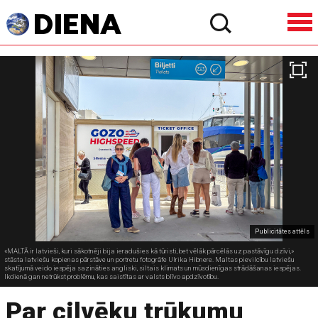
Publicitātes attēls
«MALTĀ ir latvieši, kuri sākotnēji bija ieradušies kā tūristi, bet vēlāk pārcēlās uz pastāvīgu dzīvi,»
stāsta latviešu kopienas pārstāve un portretu fotogrāfe Ulrika Hibnere. Maltas pievilcību latviešu
skatījumā veido iespēja sazināties angliski, siltais klimats un mūsdienīgas strādāšanas iespējas.
Ikdienā gan netrūkst problēmu, kas saistītas ar valsts blīvo apdzīvotību.
Par cilvēku trūkumu