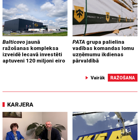
Balticovo
jaunā
PATA
grupa palielina
ražošanas kompleksa
vadības komandas lomu
izveidē Iecavā investēti
uzņēmumu ikdienas
aptuveni 120 miljoni eiro
pārvaldībā
Vairāk
RAŽOŠANA
KARJERA