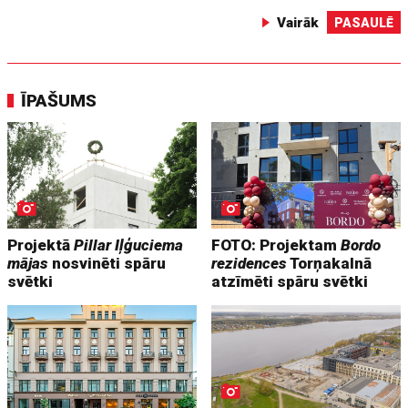
Vairāk
PASAULĒ
ĪPAŠUMS
Projektā
Pillar Iļģuciema
FOTO: Projektam
Bordo
mājas
nosvinēti spāru
rezidences
Torņakalnā
svētki
atzīmēti spāru svētki