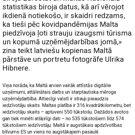
statistikas biroja datus, kā arī vērojot
ikdienā notiekošo, ir skaidri redzams,
ka tieši pēc kovidpandēmijas Malta
piedzīvoja ļoti strauju izaugsmi tūrisma
un kopumā uzņēmējdarbības jomā,»
zina teikt latviešu kopienas Maltā
pārstāve un portretu fotogrāfe Ulrika
Hibnere.
Viņa norāda, ka Maltā arvien vairāk attīstās digitālie
uzņēmumi, attālinātais darbs un starptautiska mēroga
uzņēmējdarbība. Attiecīgi valstī ir strauji pieaudzis
iedzīvotāju skaits. Maltas platība ir 316 kvadrātkilometru, bet
iedzīvotāju skaits – aptuveni 550 tūkstošu. Dažādos avotos
gan tiek minēti atšķirīgi dati – no 535 tūkstošiem līdz 574
tūkstošiem iedzīvotāju. Maltā ir augstākais apdzīvotības
blīvums ES un viens no augstākajiem pasaulē.