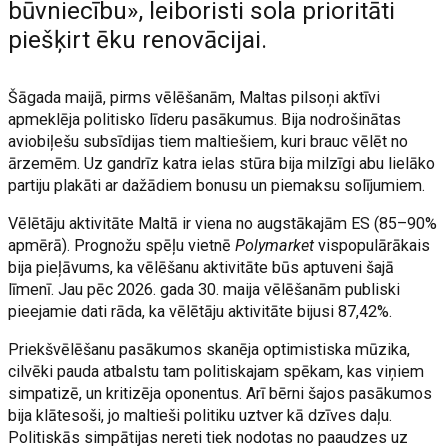
būvniecību», leiboristi sola prioritāti
piešķirt ēku renovācijai.
Šāgada maijā, pirms vēlēšanām, Maltas pilsoņi aktīvi
apmeklēja politisko līderu pasākumus. Bija nodrošinātas
aviobiļešu subsīdijas tiem maltiešiem, kuri brauc vēlēt no
ārzemēm. Uz gandrīz katra ielas stūra bija milzīgi abu lielāko
partiju plakāti ar dažādiem bonusu un piemaksu solījumiem.
Vēlētāju aktivitāte Maltā ir viena no augstākajām ES (85–90%
apmērā). Prognožu spēļu vietnē
Polymarket
vispopulārākais
bija pieļāvums, ka vēlēšanu aktivitāte būs aptuveni šajā
līmenī. Jau pēc 2026. gada 30. maija vēlēšanām publiski
pieejamie dati rāda, ka vēlētāju aktivitāte bijusi 87,42%.
Priekšvēlēšanu pasākumos skanēja optimistiska mūzika,
cilvēki pauda atbalstu tam politiskajam spēkam, kas viņiem
simpatizē, un kritizēja oponentus. Arī bērni šajos pasākumos
bija klātesoši, jo maltieši politiku uztver kā dzīves daļu.
Politiskās simpātijas nereti tiek nodotas no paaudzes uz