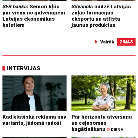
SEB banka
: Seniori kļūs
Silvanols
audzē Latvijas
par vienu no galvenajiem
zaļās farmācijas
Latvijas ekonomikas
eksportu un attīsta
balstiem
jaunus produktus
Vairāk
ZIŅAS
INTERVIJAS
Kad klasiskā reklāma nav
Par horizontu atvēršanu
variants, jādomā radoši
un ceļasomas
bagātināšanu
©
DIENA