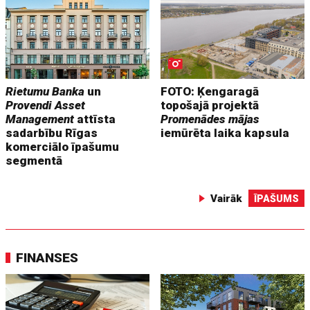
Rietumu Banka
un
FOTO: Ķengaragā
Provendi Asset
topošajā projektā
Management
attīsta
Promenādes mājas
sadarbību Rīgas
iemūrēta laika kapsula
komerciālo īpašumu
segmentā
Vairāk
ĪPAŠUMS
FINANSES