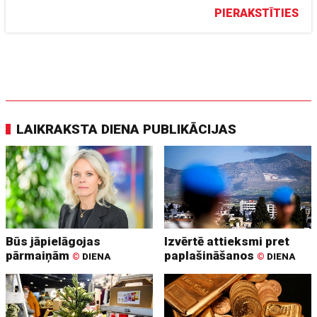
PIERAKSTĪTIES
LAIKRAKSTA DIENA PUBLIKĀCIJAS
Būs jāpielāgojas
Izvērtē attieksmi pret
pārmaiņām
paplašināšanos
©
DIENA
©
DIENA