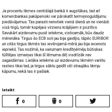
Ja procentu likmes centrālajā bankā ir augstākas, tad arī
komercbankas pakāpeniski var pārskatīt termiņnoguldījumu
piedāvājumus. Tas parasti nenotiek vienā dienā un ne vienādi
visā tirgū, tomēr kopējais virziens krājējiem ir pozitīvs.
Savukārt aizdevumu pusē ietekme, visticamāk, būs daudz
mērenāka. Tirgus šo ECB soli jau bija gaidījis, tāpēc EURIBOR
un citās tirgus likmēs tas ievērojamā mērā jau bija iecenots
iepriekš. Tas nozīmē, ka vairumam kredītņēmēju būtiskas
tūlītējas izmaiņas tikai šī lēmuma dēļ visdrīzāk nav
sagaidāmas. Lielāka ietekme uz aizdevumu likmēm varētu
rasties tikai tad, ja tirgus sāktu gaidīt vēl straujāku likmju
kāpumu, nekā tas ir pašlaik.
Ieteikt
0
0