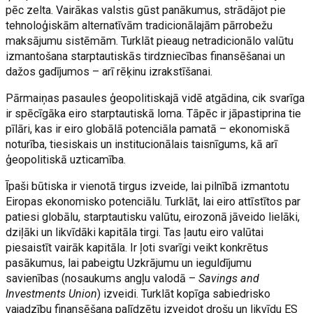
pēc zelta. Vairākas valstis gūst panākumus, strādājot pie
tehnoloģiskām alternatīvām tradicionālajām pārrobežu
maksājumu sistēmām. Turklāt pieaug netradicionālo valūtu
izmantošana starptautiskās tirdzniecības finansēšanai un
dažos gadījumos – arī rēķinu izrakstīšanai.
Pārmaiņas pasaules ģeopolitiskajā vidē atgādina, cik svarīga
ir spēcīgāka eiro starptautiskā loma. Tāpēc ir jāpastiprina tie
pīlāri, kas ir eiro globālā potenciāla pamatā – ekonomiskā
noturība, tiesiskais un institucionālais taisnīgums, kā arī
ģeopolitiskā uzticamība.
Īpaši būtiska ir vienotā tirgus izveide, lai pilnībā izmantotu
Eiropas ekonomisko potenciālu. Turklāt, lai eiro attīstītos par
patiesi globālu, starptautisku valūtu, eirozonā jāveido lielāki,
dziļāki un likvīdāki kapitāla tirgi. Tas ļautu eiro valūtai
piesaistīt vairāk kapitāla. Ir ļoti svarīgi veikt konkrētus
pasākumus, lai pabeigtu Uzkrājumu un ieguldījumu
savienības (nosaukums angļu valodā –
Savings and
Investments Union
) izveidi. Turklāt kopīga sabiedrisko
vajadzību finansēšana palīdzētu izveidot drošu un likvīdu ES