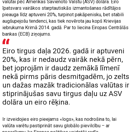
valūtai pēc Amerikas Savienoto Valstu (ASV) dolāra. Eiro
īpatsvars vairākos starptautiskās izmantošanas rādītājos
pieauga līdz aptuveni 20%, turpinot pakāpenisku, bet stabili
augšupejošu tendenci, kas tiek novērota jau kopš Krievijas
iebrukuma Krimā 2014. gadā. Par to liecina Eiropas Centrālās
bankas (ECB) ziņojums.
Eiro tirgus daļa 2026. gadā ir aptuveni
20%, kas ir nedaudz vairāk nekā pērn,
bet joprojām ir daudz zemākā līmenī
nekā pirms pāris desmitgadēm, jo zelts
un dažas mazāk tradicionālas valūtas ir
stiprinājušas savu tirgus daļu uz ASV
dolāra un eiro rēķina.
Ir izveidojies eiro pieejams «logs», kas nodrošina to, lai
valūta varētu pastiprināt savu globālo pievilcību – ar