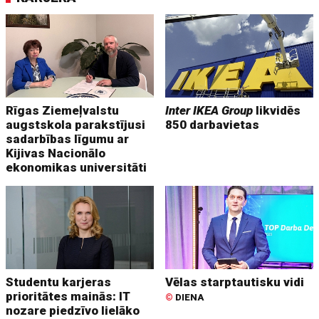
Rīgas Ziemeļvalstu
Inter IKEA Group
likvidēs
augstskola parakstījusi
850 darbavietas
sadarbības līgumu ar
Kijivas Nacionālo
ekonomikas universitāti
Studentu karjeras
Vēlas starptautisku vidi
prioritātes mainās: IT
©
DIENA
nozare piedzīvo lielāko