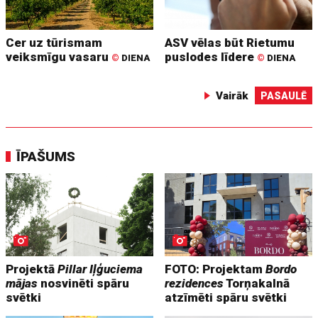
Cer uz tūrismam
ASV vēlas būt Rietumu
veiksmīgu vasaru
puslodes līdere
©
DIENA
©
DIENA
Vairāk
PASAULĒ
ĪPAŠUMS
Projektā
Pillar Iļģuciema
FOTO: Projektam
Bordo
mājas
nosvinēti spāru
rezidences
Torņakalnā
svētki
atzīmēti spāru svētki