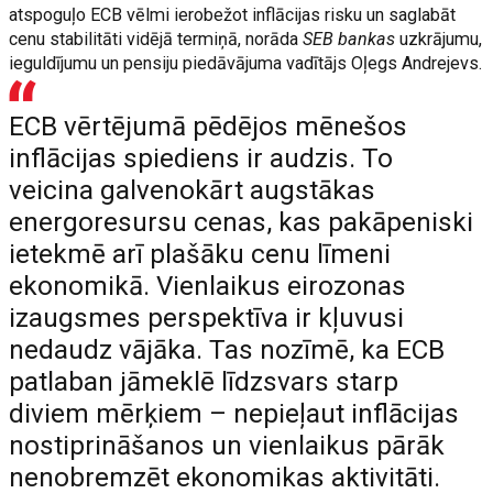
atspoguļo ECB vēlmi ierobežot inflācijas risku un saglabāt
cenu stabilitāti vidējā termiņā, norāda
SEB bankas
uzkrājumu,
ieguldījumu un pensiju piedāvājuma vadītājs Oļegs Andrejevs.
ECB vērtējumā pēdējos mēnešos
inflācijas spiediens ir audzis. To
veicina galvenokārt augstākas
energoresursu cenas, kas pakāpeniski
ietekmē arī plašāku cenu līmeni
ekonomikā. Vienlaikus eirozonas
izaugsmes perspektīva ir kļuvusi
nedaudz vājāka. Tas nozīmē, ka ECB
patlaban jāmeklē līdzsvars starp
diviem mērķiem – nepieļaut inflācijas
nostiprināšanos un vienlaikus pārāk
nenobremzēt ekonomikas aktivitāti.