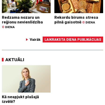
Redzama nozaru un
Rekordu birums stresa
reģionu nevienlīdzība
pilnā gaisotnē
©
DIENA
©
DIENA
Vairāk
LAIKRAKSTA DIENA PUBLIKĀCIJAS
AKTUĀLI
Kā neapjukt plašajā
izvēlē?