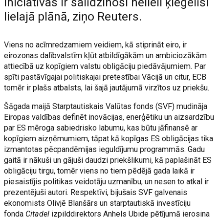
iniciatīvas ir salīdzinoši nelieli ķieģelīši
lielajā plānā, ziņo Reuters.
Viens no acīmredzamiem veidiem, kā stiprināt eiro, ir
eirozonas dalībvalstīm kļūt atbildīgākām un ambiciozākām
attiecībā uz kopīgiem valstu obligāciju piedāvājumiem. Par
spīti pastāvīgajai politiskajai pretestībai Vācijā un citur, ECB
tomēr ir plašs atbalsts, lai šajā jautājumā virzītos uz priekšu.
Šāgada maijā Starptautiskais Valūtas fonds (SVF) mudināja
Eiropas valdības definēt inovācijas, enerģētiku un aizsardzību
par ES mēroga sabiedrisko labumu, kas būtu jāfinansē ar
kopīgiem aizņēmumiem, tāpat kā kopīgas ES obligācijas tika
izmantotas pēcpandēmijas ieguldījumu programmās. Gadu
gaitā ir nākuši un gājuši daudzi priekšlikumi, kā paplašināt ES
obligāciju tirgu, tomēr viens no tiem pēdējā gada laikā ir
piesaistījis politikas veidotāju uzmanību, un nesen to atkal ir
prezentējuši autori. Respektīvi, bijušais SVF galvenais
ekonomists Olivjē Blanšārs un starptautiskā investīciju
fonda
Citadel
izpilddirektors Anhels Ubide pētījumā ierosina