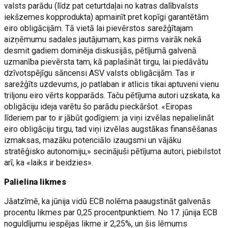
valsts parādu (līdz pat ceturtdaļai no katras dalībvalsts
iekšzemes kopprodukta) apmainīt pret kopīgi garantētām
eiro obligācijām. Tā vietā lai pievērstos sarežģītajam
aizņēmumu sadales jautājumam, kas pirms vairāk nekā
desmit gadiem dominēja diskusijās, pētījumā galvenā
uzmanība pievērsta tam, kā paplašināt tirgu, lai piedāvātu
dzīvotspējīgu sāncensi ASV valsts obligācijām. Tas ir
sarežģīts uzdevums, jo patlaban ir atlicis tikai aptuveni vienu
triljonu eiro vērts kopparāds. Taču pētījuma autori uzskata, ka
obligāciju ideja varētu šo parādu pieckāršot. «Eiropas
līderiem par to ir jābūt godīgiem: ja viņi izvēlas nepalielināt
eiro obligāciju tirgu, tad viņi izvēlas augstākas finansēšanas
izmaksas, mazāku potenciālo izaugsmi un vājāku
stratēģisko autonomiju,» secinājuši pētījuma autori, piebilstot
arī, ka «laiks ir beidzies».
Palielina likmes
Jāatzīmē, ka jūnija vidū ECB nolēma paaugstināt galvenās
procentu likmes par 0,25 procentpunktiem. No 17. jūnija ECB
noguldījumu iespējas likme ir 2,25%, un šis lēmums