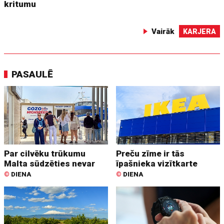
kritumu
Vairāk
KARJERA
PASAULĒ
Par cilvēku trūkumu
Preču zīme ir tās
Malta sūdzēties nevar
īpašnieka vizītkarte
©
DIENA
©
DIENA