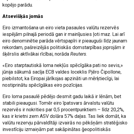
kopējo parādu.
Atsevišķās jomās
Eiro izmantošana un eiro vieta pasaules valūtu rezervēs
iespējām pilnajā periodā gan ir mainījusies ļoti maz. Lai arī
eiro denominētie parāda vērtspapīri ir pieauguši līdz jaunam
rekordam, pašreizējās politiskās domstarpības joprojām ir
šķērslis aktīvākai rīcībai, norāda
Reuters
.
«Eiro starptautiskā loma nekļūs spēcīgāka pati no sevis,»
jūnija sākumā sacīja ECB valdes loceklis Pjēro Čipollone,
piebilstot, ka Eiropai jārīkojas apzināti un mērķtiecīgi, lai
nostiprinātu spēcīgākas eiro pozīcijas.
Eiro loma pasaulē pēdējo desmit gadu laikā ir lēnām, bet
stabili pieaugusi. Tomēr eiro īpatsvars ārvalstu valūtu
rezervēs ir nokrities par 0,5 procentpunktiem – līdz 20,2%,
kas ir krietni zem ASV dolāra 57% daļas. Tas liek domāt, ka
valūtu rezervju pārvaldītāji izvairās no pēkšņām stratēģisko
investīciju izmaiņām pat sakāpinātas ģeopolitiskās