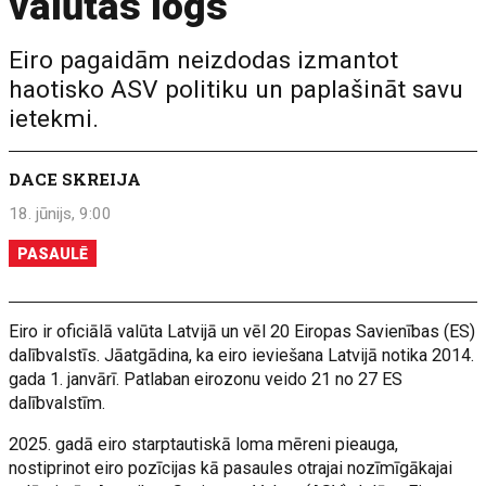
valūtas logs
Eiro pagaidām neizdodas izmantot
haotisko ASV politiku un paplašināt savu
ietekmi.
DACE SKREIJA
18. jūnijs, 9:00
PASAULĒ
Eiro ir oficiālā valūta Latvijā un vēl 20 Eiropas Savienības (ES)
dalībvalstīs. Jāatgādina, ka eiro ieviešana Latvijā notika 2014.
gada 1. janvārī. Patlaban eirozonu veido 21 no 27 ES
dalībvalstīm.
2025. gadā eiro starptautiskā loma mēreni pieauga,
nostiprinot eiro pozīcijas kā pasaules otrajai nozīmīgākajai