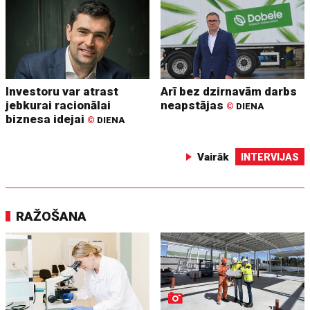
Investoru var atrast
Arī bez dzirnavām darbs
jebkurai racionālai
neapstājas
©
DIENA
biznesa idejai
©
DIENA
Vairāk
INTERVIJAS
RAŽOŠANA