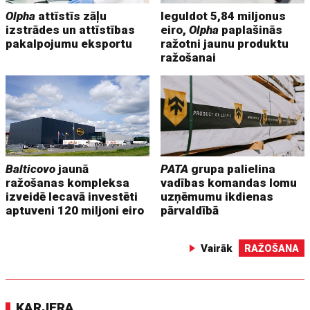
Olpha
attīstīs zāļu
Ieguldot 5,84 miljonus
izstrādes un attīstības
eiro,
Olpha
paplašinās
pakalpojumu eksportu
ražotni jaunu produktu
ražošanai
Balticovo
jaunā
PATA
grupa palielina
ražošanas kompleksa
vadības komandas lomu
izveidē Iecavā investēti
uzņēmumu ikdienas
aptuveni 120 miljoni eiro
pārvaldībā
Vairāk
RAŽOŠANA
KARJERA