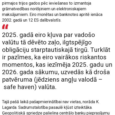
pirmajos trijos gados pēc ieviešanas to izmantoja
grāmatvedības norēķiniem un elektroniskajiem
maksājumiem. Eiro monētas un banknotes apritē ienāca
2002. gadā un 12 ES dalībvalstīs.
2025. gadā eiro kļuva par vadošo
valūtu tā dēvēto zaļo, ilgtspējīgo
obligāciju starptautiskajā tirgū. Turklāt
ir pazīmes, ka eiro vairākos riskantos
momentos, kas iezīmēja 2025. gadu un
2026. gada sākumu, uzvedās kā droša
patvēruma (jēdziens angļu valodā –
safe haven) valūta.
Tajā pašā laikā pašapmierinātībai nav vietas, norāda K.
Lagarda. Sadrumstalotība pasaulē kļūst izteiktāka.
Ģeopolitiskā spriedze palielina centrālo banku pieprasījumu