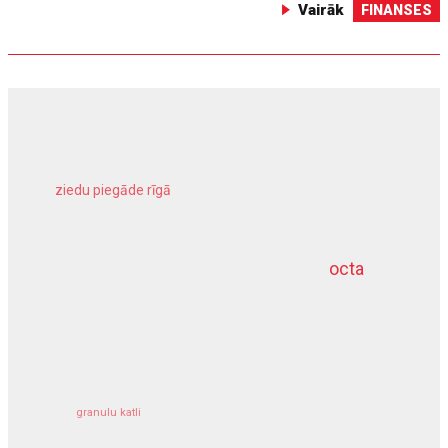
Vairāk
FINANSES
ziedu piegāde rīgā
meliorācijas darbi
octa
dziļurbums
kravu apdrošināšana
granulu katli
siltumsūknis