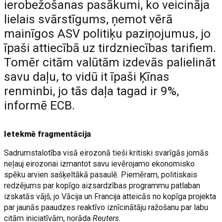
ierobežošanas pasākumi, ko veicināja
lielais svārstīgums, ņemot vērā
mainīgos ASV politiķu paziņojumus, jo
īpaši attiecībā uz tirdzniecības tarifiem.
Tomēr citām valūtām izdevās palielināt
savu daļu, to vidū it īpaši Ķīnas
renminbi, jo tās daļa tagad ir 9%,
informē ECB.
Ietekmē fragmentācija
Sadrumstalotība visā eirozonā tieši kritiski svarīgās jomās
neļauj eirozonai izmantot savu ievērojamo ekonomisko
spēku arvien sašķeltākā pasaulē. Piemēram, politiskais
redzējums par kopīgo aizsardzības programmu patlaban
izskatās vājš, jo Vācija un Francija atteicās no kopīga projekta
par jaunās paaudzes reaktīvo iznīcinātāju ražošanu par labu
citām iniciatīvām, norāda
Reuters
.