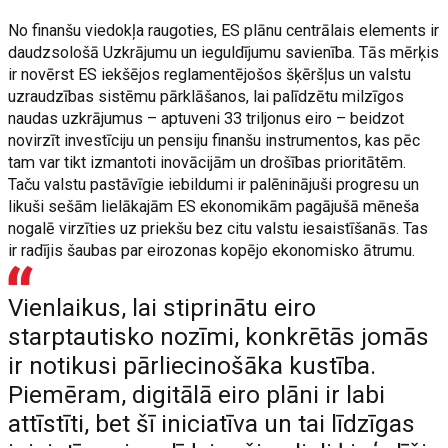
No finanšu viedokļa raugoties, ES plānu centrālais elements ir
daudzsološā Uzkrājumu un ieguldījumu savienība. Tās mērķis
ir novērst ES iekšējos reglamentējošos šķēršļus un valstu
uzraudzības sistēmu pārklāšanos, lai palīdzētu milzīgos
naudas uzkrājumus – aptuveni 33 triljonus eiro – beidzot
novirzīt investīciju un pensiju finanšu instrumentos, kas pēc
tam var tikt izmantoti inovācijām un drošības prioritātēm.
Taču valstu pastāvīgie iebildumi ir palēninājuši progresu un
likuši sešām lielākajām ES ekonomikām pagājušā mēneša
nogalē virzīties uz priekšu bez citu valstu iesaistīšanās. Tas
ir radījis šaubas par eirozonas kopējo ekonomisko ātrumu.
Vienlaikus, lai stiprinātu eiro
starptautisko nozīmi, konkrētās jomās
ir notikusi pārliecinošāka kustība.
Piemēram, digitālā eiro plāni ir labi
attīstīti, bet šī iniciatīva un tai līdzīgas