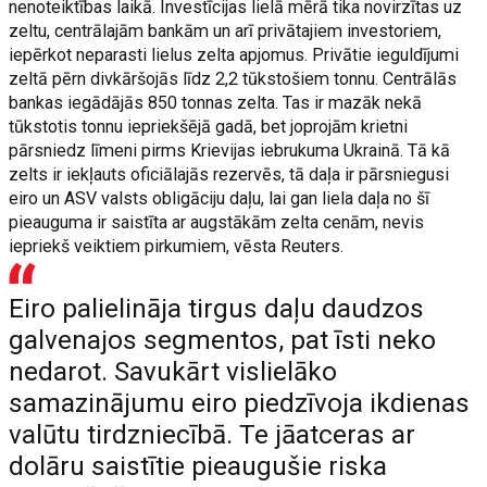
nenoteiktības laikā. Investīcijas lielā mērā tika novirzītas uz
zeltu, centrālajām bankām un arī privātajiem investoriem,
iepērkot neparasti lielus zelta apjomus. Privātie ieguldījumi
zeltā pērn divkāršojās līdz 2,2 tūkstošiem tonnu. Centrālās
bankas iegādājās 850 tonnas zelta. Tas ir mazāk nekā
tūkstotis tonnu iepriekšējā gadā, bet joprojām krietni
pārsniedz līmeni pirms Krievijas iebrukuma Ukrainā. Tā kā
zelts ir iekļauts oficiālajās rezervēs, tā daļa ir pārsniegusi
eiro un ASV valsts obligāciju daļu, lai gan liela daļa no šī
pieauguma ir saistīta ar augstākām zelta cenām, nevis
iepriekš veiktiem pirkumiem, vēsta Reuters.
Eiro palielināja tirgus daļu daudzos
galvenajos segmentos, pat īsti neko
nedarot. Savukārt vislielāko
samazinājumu eiro piedzīvoja ikdienas
valūtu tirdzniecībā. Te jāatceras ar
dolāru saistītie pieaugušie riska