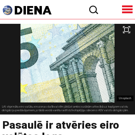
Unsplash
LAI stiprinātu eiro valūtu, eirozonas dalībvalstīm jākļūst ambiciozākām attiecībā uz kopīgiem valstu
obligāciju piedāvājumiem, jo tādā veidā varētu radīt dzīvotspējīgu sāncensi ASV valsts obligācijām.
Pasaulē ir atvēries eiro