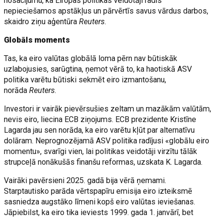
nosacījumu, ka Eiropas politikas veidotāji radīs
nepieciešamos apstākļus un pārvērtīs savus vārdus darbos,
skaidro ziņu aģentūra
Reuters
.
Globāls moments
Tas, ka eiro valūtas globālā loma pērn nav būtiskāk
uzlabojusies, sarūgtina, ņemot vērā to, ka haotiskā ASV
politika varētu būtiski sekmēt eiro izmantošanu,
norāda
Reuters
.
Investori ir vairāk pievērsušies zeltam un mazākām valūtām,
nevis eiro, liecina ECB ziņojums. ECB prezidente Kristīne
Lagarda jau sen norāda, ka eiro varētu kļūt par alternatīvu
dolāram. Neprognozējamā ASV politika radījusi «globālu eiro
momentu», svarīgi vien, lai politikas veidotāji virzītu tālāk
strupceļā nonākušās finanšu reformas, uzskata K. Lagarda.
Vairāki pavērsieni 2025. gadā bija vērā ņemami.
Starptautisko parāda vērtspapīru emisija eiro izteiksmē
sasniedza augstāko līmeni kopš eiro valūtas ieviešanas.
Jāpiebilst, ka eiro tika ieviests 1999. gada 1. janvārī, bet