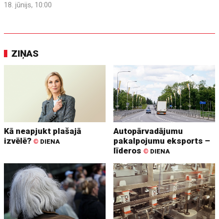
18. jūnijs, 10:00
ZIŅAS
Kā neapjukt plašajā
Autopārvadājumu
izvēlē?
pakalpojumu eksports –
©
DIENA
līderos
©
DIENA