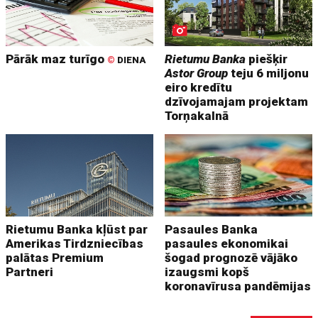
Pārāk maz turīgo
Rietumu Banka
piešķir
©
DIENA
Astor Group
teju 6 miljonu
eiro kredītu
dzīvojamajam projektam
Torņakalnā
Rietumu Banka kļūst par
Pasaules Banka
Amerikas Tirdzniecības
pasaules ekonomikai
palātas Premium
šogad prognozē vājāko
Partneri
izaugsmi kopš
koronavīrusa pandēmijas