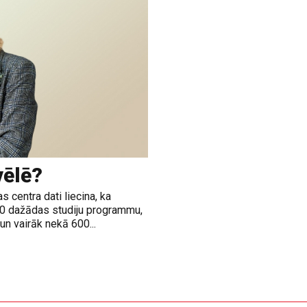
vēlē?
 centra dati liecina, ka
00 dažādas studiju programmu,
n vairāk nekā 600...