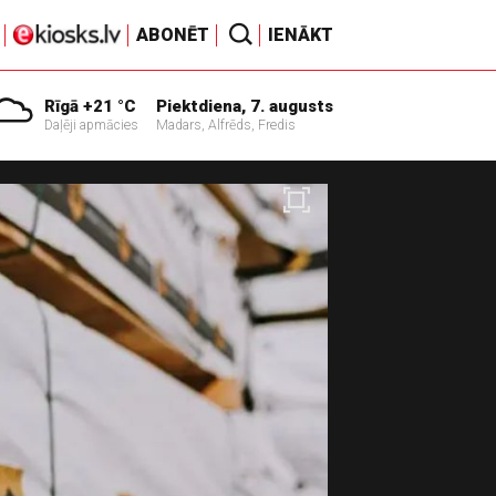
ABONĒT
IENĀKT
Rīgā +21 °C
Piektdiena, 7. augusts
Daļēji apmācies
Madars, Alfrēds, Fredis