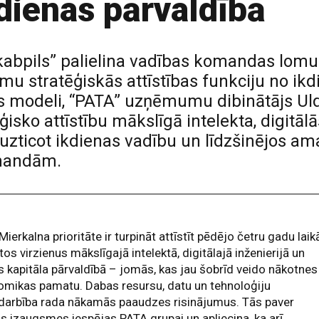
ienas pārvaldībā
ēkabpils” palielina vadības komandas lo
u stratēģiskās attīstības funkciju no ikd
s modeli, “PATA” uzņēmumu dibinātājs Uld
isko attīstību mākslīgā intelekta, digitāl
, uzticot ikdienas vadību un līdzšinējos
mandām.
Mierkalna prioritāte ir turpināt attīstīt pēdējo četru gadu laik
tos virzienus mākslīgajā intelektā, digitālajā inženierijā un
 kapitāla pārvaldībā – jomās, kas jau šobrīd veido nākotnes
omikas pamatu. Dabas resursu, datu un tehnoloģiju
edarbība rada nākamās paaudzes risinājumus. Tās paver
s izaugsmes iespējas PATA grupai un apliecina, ka arī