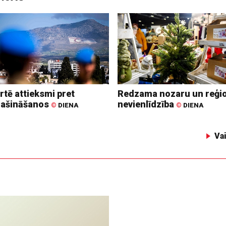
rtē attieksmi pret
Redzama nozaru un reģi
lašināšanos
nevienlīdzība
©
DIENA
©
DIENA
Va