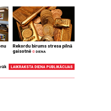
onu
Rekordu birums stresa pilnā
gaisotnē
©
DIENA
irāk
LAIKRAKSTA DIENA PUBLIKĀCIJAS