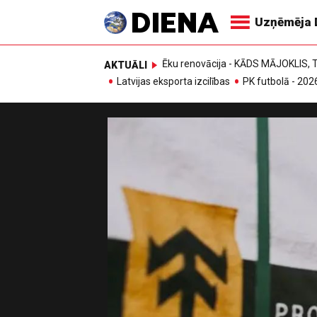
Uzņēmēja 
Ēku renovācija - KĀDS MĀJOKLIS
AKTUĀLI
Latvijas eksporta izcilības
PK futbolā - 202