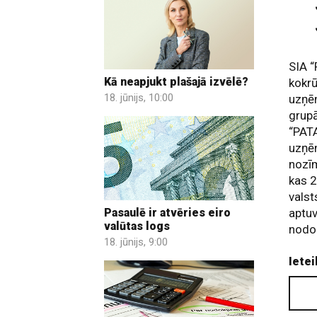
SIA “
Kā neapjukt plašajā izvēlē?
kokrū
18. jūnijs, 10:00
uzņē
grupā
“PATA
uzņēm
nozīm
kas 2
valst
aptuv
Pasaulē ir atvēries eiro
valūtas logs
nodok
18. jūnijs, 9:00
Ietei