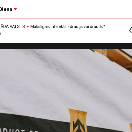
Diena
, TĀDA VALSTS
Mākslīgais intelekts - draugs vai drauds?
6