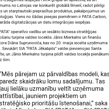
ums no Latvijas var konkurēt globālā līmenī, radot pilnīgi
s un starptautiski pieprasītus produktus, pakalpojumus un
loģijas. Viens no šādas pieejas piemēriem ir PATA Carbon,
arāda digitalizācijas un datu integrācijas iespējas.
PATA” operatīvo vadību un iesākto biznesa stratēģijas
ošanu turpina valdes loceklis Jānis Mierkalns un finanšu
tore Diāna Suprunoviča, kas no 20. maija iecelta uzņēmuma
. Savukārt SIA “PATA Jēkabpils” valdei pievienojas Santa
te, un Jānis Mierkalns turpina pildīt valdes locekļa pienāku
dz šim.
“Mēs pārejam uz pārvaldības modeli, ka
paredz skaidrāku lomu sadalījumu. Tas
ļauj lielāku uzmanību veltīt uzņēmuma
attīstībai, jauniem projektiem un
stratēģisko prioritāšu īstenošanai,” saka