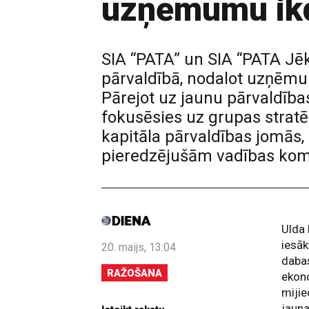
uzņēmumu ikd
SIA “PATA” un SIA “PATA J
pārvaldībā, nodalot uzņēmum
Pārejot uz jaunu pārvaldība
fokusēsies uz grupas stratēģ
kapitāla pārvaldības jomās
pieredzējušām vadības ko
Ulda 
iesāk
20. maijs, 13:04
dabas
RAŽOŠANA
ekon
miji
jauna