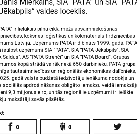
Jānis Mierkalns, SIA “PATA” un SIA “PAT
Jēkabpils” valdes loceklis.
PATA” ir lielākais pilna cikla mežu apsaimniekošanas,
pniecības, koksnes loģistikas un kokmateriālu tirdzniecības
mums Latvijā. Uzņēmums PATA ir dibināts 1999. gadā. PAT
 ietilpst uzņēmumi SIA “PATA”, SIA “PATA Jēkabpils”, SIA
 Saldus”, AS “PATA Strenči” un SIA “PATA Board”. Grupas
umos kopā strādā vairāk nekā 650 darbinieku. PATA grupa 
īgs tautsaimniecības un reģionālās ekonomikas dalībnieks,
025. gadā valsts budžetā iedzīvotāju ienākuma nodokļa un
s sociālās apdrošināšanas obligāto iemaksu veidā iemaksāj
eni 9,3 miljonus eiro, un tās reģionālie uzņēmumi ir lielākie
ļu maksātāji savās pilsētās.
kt
0
0