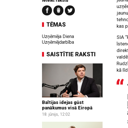
Ieteikt rakstu
uzņēm
jaunu
tehno
TĒMAS
kas p
Uzņēmēja Diena
SIA “
Uzņēmējdarbība
īsten
direk
SAISTĪTIE RAKSTI
valdē
Rudzī
kā lī
Baltijas idejas gūst
panākumus visā Eiropā
18. jūnijs, 12:02