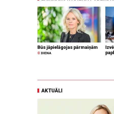
Būs jāpielāgojas pārmaiņām
Izvē
pap
©
DIENA
AKTUĀLI