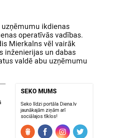
mu uzņēmumu ikdienas
ienas operatīvās vadības.
is Mierkalns vēl vairāk
ās inženierijas un dabas
 amatus valdē abu uzņēmumu
SEKO MUMS
ā
Seko līdzi portāla Diena.lv
jaunākajām ziņām arī
sociālajos tīklos!