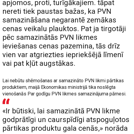
apjomos, proti, turīgākajiem. tāpat
nereti tiek paustas bažas, ka PVN
samazināšana negarantē zemākas
cenas veikalu plauktos. Pat ja tirgotāji
pēc samazinātās PVN likmes
ieviešanas cenas pazemina, tās drīz
vien var atgriezties iepriekšējā līmenī
vai pat kļūt augstākas.
Lai nebūtu shēmošanas ar samazināto PVN likmi pārtikas
produktiem, maijā Ekonomikas ministrijā tika noslēgta
vienošanās Par godīgu PVN likmes samazinājuma pārnesi.
«Ir būtiski, lai samazinātā PVN likme
godprātīgi un caurspīdīgi atspoguļotos
pārtikas produktu gala cenās,» norāda