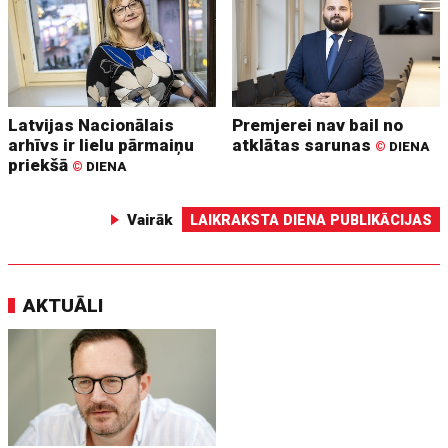
Latvijas Nacionālais
Premjerei nav bail no
arhīvs ir lielu pārmaiņu
atklātas sarunas
©
DIENA
priekšā
©
DIENA
Vairāk
LAIKRAKSTA DIENA PUBLIKĀCIJAS
AKTUĀLI