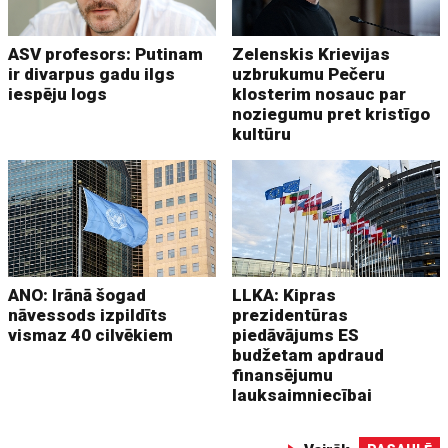
ASV profesors: Putinam
Zelenskis Krievijas
ir divarpus gadu ilgs
uzbrukumu Pečeru
iespēju logs
klosterim nosauc par
noziegumu pret kristīgo
kultūru
ANO: Irānā šogad
LLKA: Kipras
nāvessods izpildīts
prezidentūras
vismaz 40 cilvēkiem
piedāvājums ES
budžetam apdraud
finansējumu
lauksaimniecībai