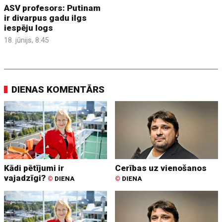
ASV profesors: Putinam
ir divarpus gadu ilgs
iespēju logs
18. jūnijs, 8:45
DIENAS KOMENTĀRS
Kādi pētījumi ir
Cerības uz vienošanos
vajadzīgi?
©
DIENA
©
DIENA