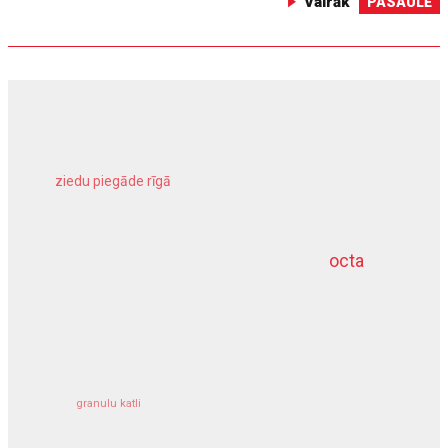
Vairāk
PASAULĒ
ziedu piegāde rīgā
meliorācijas darbi
octa
dziļurbums
kravu apdrošināšana
granulu katli
siltumsūknis