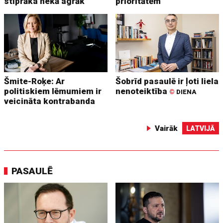
stiprāka nekā agrāk
prioritātēm
Šmite-Roķe: Ar
Šobrīd pasaulē ir ļoti liela
politiskiem lēmumiem ir
nenoteiktība
©
DIENA
veicināta kontrabanda
Vairāk
LATVIJĀ
PASAULĒ