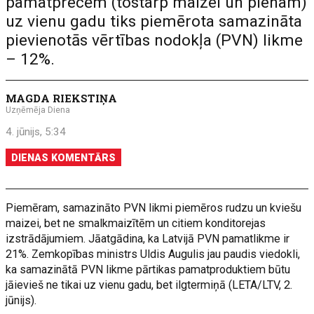
pamatprecēm (tostarp maizei un pienam)
uz vienu gadu tiks piemērota samazināta
pievienotās vērtības nodokļa (PVN) likme
– 12%.
MAGDA RIEKSTIŅA
Uzņēmēja Diena
4. jūnijs, 5:34
DIENAS KOMENTĀRS
Piemēram, samazināto PVN likmi piemēros rudzu un kviešu
maizei, bet ne smalkmaizītēm un citiem konditorejas
izstrādājumiem. Jāatgādina, ka Latvijā PVN pamatlikme ir
21%. Zemkopības ministrs Uldis Augulis jau paudis viedokli,
ka samazinātā PVN likme pārtikas pamatproduktiem būtu
jāievieš ne tikai uz vienu gadu, bet ilgtermiņā (LETA/LTV, 2.
jūnijs).