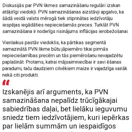
Diskusijās par PVN likmes samazināšanu regulāri izskan
atšķirīgi viedokļi. PVN samazināšanas aizstāvji apgalvo, ka
šādā veidā valsts mērogā tiek stiprinātas iedzīvotāju
iespējas iegādāties nepieciešamās preces. Turklāt PVN
samazināšana ir noderīgs risinājums inflācijas ierobežošanai.
Vienlaikus pastāv viedoklis, ka pārtikas segmentā
samazinātā PVN likme būtu jāpiemēro tikai pirmās
nepieciešamības precēm un tās piemērošanu nevajadzētu
paplašināt. Protams, katrai mājsaimniecībai ir savi ēšanas
paradumi, taču daudziem cilvēkiem maize ir vajadzīga vairāk
nekā citi produkti.
Izskanējis arī arguments, ka PVN
samazināšana nepalīdz trūcīgākajai
sabiedrības daļai, bet lielāku ieguvumu
sniedz tiem iedzīvotājiem, kuri iepērkas
par lielām summām un iespaidīgos