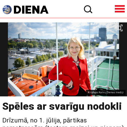
Kristaps Kalns, Dienas mediji
Spēles ar svarīgu nodokli
Drīzumā, no 1. jūlija, pārtikas