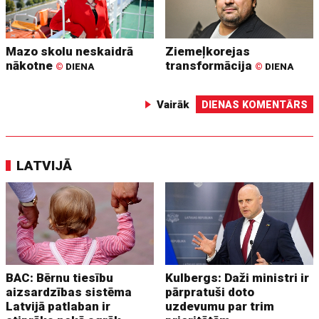
Mazo skolu neskaidrā
Ziemeļkorejas
nākotne
transformācija
©
DIENA
©
DIENA
Vairāk
DIENAS KOMENTĀRS
LATVIJĀ
BAC: Bērnu tiesību
Kulbergs: Daži ministri ir
aizsardzības sistēma
pārpratuši doto
Latvijā patlaban ir
uzdevumu par trim