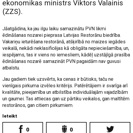
ekonomikas ministrs Viktors Valainis
(ZZS).
Jāatgādina, ka jau ilgu laiku samazinātu PVN likmi
ēdināšanas nozarei pieprasa Latvijas Restorānu biedrība.
Vakariņu ieturēšana restorānā, atšķirībā no maizes iegādes
veikalā, nekādi neklasificējas kā obligāta nepieciešamība, un,
iespējams, tas ir viens no iemesliem, kādēļ uzstājīgā prasība
ēdināšanas nozarē samazināt PVN pagaidām nav guvusi
atbalstu.
Jau gadiem tiek uzsvērts, ka cenas ir būtisks, taču ne
vienīgais pirkuma izvēles kritērijs. Patērētājiem ir svarīga arī
kvalitāte, pieejamība un atbilstība individuālajām vajadzībām
un gaumei. Tas attiecas gan uz pārtiku veikalos, gan maltītēm
restorānos, gan citiem pirkumiem.
Ieteikt
0
0