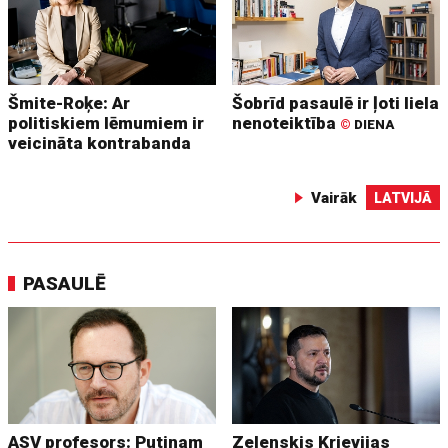
Šmite-Roķe: Ar
Šobrīd pasaulē ir ļoti liela
politiskiem lēmumiem ir
nenoteiktība
©
DIENA
veicināta kontrabanda
Vairāk
LATVIJĀ
PASAULĒ
ASV profesors: Putinam
Zelenskis Krievijas