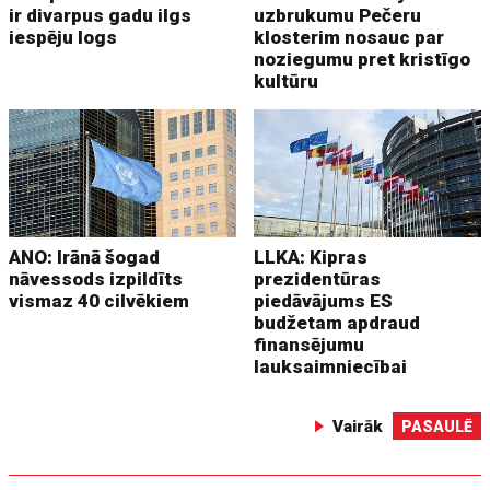
ir divarpus gadu ilgs
uzbrukumu Pečeru
iespēju logs
klosterim nosauc par
noziegumu pret kristīgo
kultūru
ANO: Irānā šogad
LLKA: Kipras
nāvessods izpildīts
prezidentūras
vismaz 40 cilvēkiem
piedāvājums ES
budžetam apdraud
finansējumu
lauksaimniecībai
Vairāk
PASAULĒ