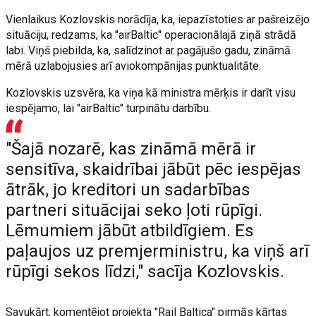
Vienlaikus Kozlovskis norādīja, ka, iepazīstoties ar pašreizējo
situāciju, redzams, ka "airBaltic" operacionālajā ziņā strādā
labi. Viņš piebilda, ka, salīdzinot ar pagājušo gadu, zināmā
mērā uzlabojusies arī aviokompānijas punktualitāte.
Kozlovskis uzsvēra, ka viņa kā ministra mērķis ir darīt visu
iespējamo, lai "airBaltic" turpinātu darbību.
"Šajā nozarē, kas zināmā mērā ir
sensitīva, skaidrībai jābūt pēc iespējas
ātrāk, jo kreditori un sadarbības
partneri situācijai seko ļoti rūpīgi.
Lēmumiem jābūt atbildīgiem. Es
paļaujos uz premjerministru, ka viņš arī
rūpīgi sekos līdzi," sacīja Kozlovskis.
Savukārt, komentējot projekta "Rail Baltica" pirmās kārtas