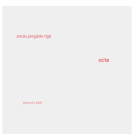
ziedu piegāde rīgā
meliorācijas darbi
octa
dziļurbums
kravu apdrošināšana
granulu katli
siltumsūknis