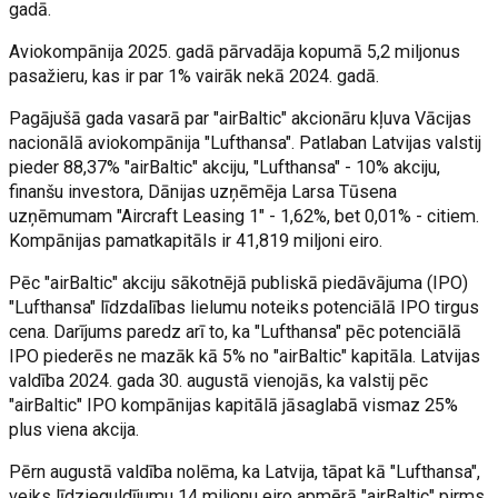
gadā.
Aviokompānija 2025. gadā pārvadāja kopumā 5,2 miljonus
pasažieru, kas ir par 1% vairāk nekā 2024. gadā.
Pagājušā gada vasarā par "airBaltic" akcionāru kļuva Vācijas
nacionālā aviokompānija "Lufthansa". Patlaban Latvijas valstij
pieder 88,37% "airBaltic" akciju, "Lufthansa" - 10% akciju,
finanšu investora, Dānijas uzņēmēja Larsa Tūsena
uzņēmumam "Aircraft Leasing 1" - 1,62%, bet 0,01% - citiem.
Kompānijas pamatkapitāls ir 41,819 miljoni eiro.
Pēc "airBaltic" akciju sākotnējā publiskā piedāvājuma (IPO)
"Lufthansa" līdzdalības lielumu noteiks potenciālā IPO tirgus
cena. Darījums paredz arī to, ka "Lufthansa" pēc potenciālā
IPO piederēs ne mazāk kā 5% no "airBaltic" kapitāla. Latvijas
valdība 2024. gada 30. augustā vienojās, ka valstij pēc
"airBaltic" IPO kompānijas kapitālā jāsaglabā vismaz 25%
plus viena akcija.
Pērn augustā valdība nolēma, ka Latvija, tāpat kā "Lufthansa",
veiks līdzieguldījumu 14 miljonu eiro apmērā "airBaltic" pirms