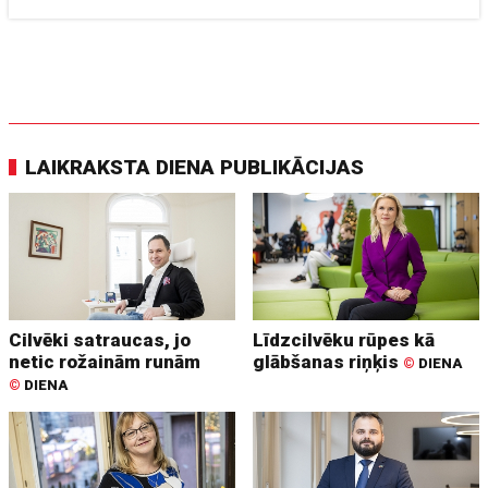
LAIKRAKSTA DIENA PUBLIKĀCIJAS
Cilvēki satraucas, jo
Līdzcilvēku rūpes kā
netic rožainām runām
glābšanas riņķis
©
DIENA
©
DIENA