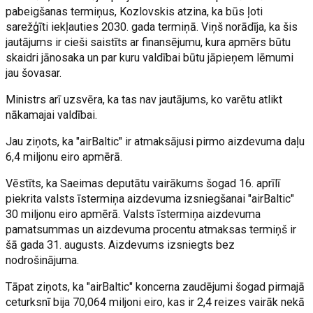
pabeigšanas termiņus, Kozlovskis atzina, ka būs ļoti
sarežģīti iekļauties 2030. gada termiņā. Viņš norādīja, ka šis
jautājums ir cieši saistīts ar finansējumu, kura apmērs būtu
skaidri jānosaka un par kuru valdībai būtu jāpieņem lēmumi
jau šovasar.
Ministrs arī uzsvēra, ka tas nav jautājums, ko varētu atlikt
nākamajai valdībai.
Jau ziņots, ka "airBaltic" ir atmaksājusi pirmo aizdevuma daļu
6,4 miljonu eiro apmērā.
Vēstīts, ka Saeimas deputātu vairākums šogad 16. aprīlī
piekrita valsts īstermiņa aizdevuma izsniegšanai "airBaltic"
30 miljonu eiro apmērā. Valsts īstermiņa aizdevuma
pamatsummas un aizdevuma procentu atmaksas termiņš ir
šā gada 31. augusts. Aizdevums izsniegts bez
nodrošinājuma.
Tāpat ziņots, ka "airBaltic" koncerna zaudējumi šogad pirmajā
ceturksnī bija 70,064 miljoni eiro, kas ir 2,4 reizes vairāk nekā