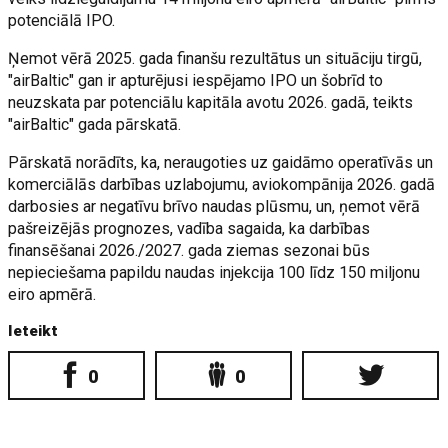
potenciālā IPO.
Ņemot vērā 2025. gada finanšu rezultātus un situāciju tirgū,
"airBaltic" gan ir apturējusi iespējamo IPO un šobrīd to
neuzskata par potenciālu kapitāla avotu 2026. gadā, teikts
"airBaltic" gada pārskatā.
Pārskatā norādīts, ka, neraugoties uz gaidāmo operatīvās un
komerciālās darbības uzlabojumu, aviokompānija 2026. gadā
darbosies ar negatīvu brīvo naudas plūsmu, un, ņemot vērā
pašreizējās prognozes, vadība sagaida, ka darbības
finansēšanai 2026./2027. gada ziemas sezonai būs
nepieciešama papildu naudas injekcija 100 līdz 150 miljonu
eiro apmērā.
Ieteikt
0
0