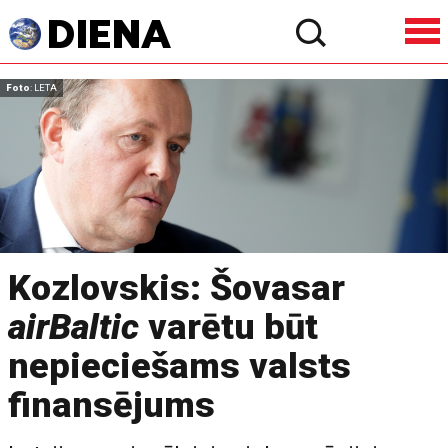
Foto
: LETA
Kozlovskis: Šovasar
airBaltic
varētu būt
nepieciešams valsts
finansējums