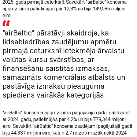
2025. gada pirmajā ceturksnī. Savukārt "airBaltic" koncerna
apgrozījums palielinājās par 12,3% un bija 149,086 miljoni
eiro.
"airBaltic" pārstāvji skaidroja, ka
lidsabiedrības zaudējumu apmēru
pirmajā ceturksnī ietekmēja ārvalstu
valūtas kursu svārstības, ar
finansēšanu saistītās izmaksas,
samazināts komerciālais atbalsts un
pastāvīga izmaksu pieauguma
spiediens vairākās kategorijās.
"airBaltic" koncerna apgrozījums pagājušajā gadā, salīdzinot
ar 2024. gadu, palielinājās par 4,2% un bija 779,344 miljoni
eiro. Savukārt "airBaltic" koncerna zaudējumi pagājušajā gadā
bija 44,337 miljoni eiro, kas ir 2,7 reizes mazāk nekā 2024.