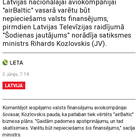
Latvijas nacionālajai aviokompānijai
"airBaltic" vasarā varētu būt
nepieciešams valsts finansējums,
pirmdien Latvijas Televīzijas raidījumā
"Šodienas jautājums" norādīja satiksmes
ministrs Rihards Kozlovskis (JV).
2. jūnijs, 7:14
LATVIJĀ
Komentējot iespējamo valsts finansējumu aviokompānijai
šovasar, Kozlovskis pauda, ka patlaban tiek vērtēts "airBaltic"
biznesa plāns. "Gaidām padomes apstiprinājumu, un tad
skatīsimies. Varētu būt nepieciešams šis finansējums," sacīja
ministrs.