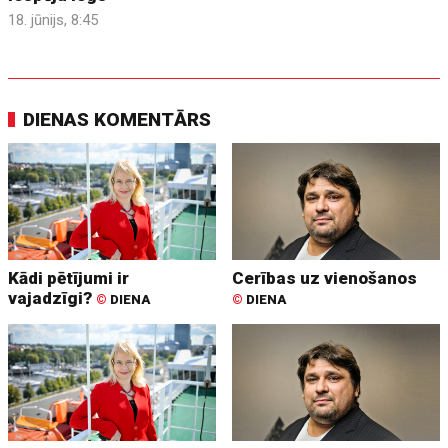
18. jūnijs, 8:45
DIENAS KOMENTĀRS
Kādi pētījumi ir
Cerības uz vienošanos
vajadzīgi?
©
DIENA
©
DIENA