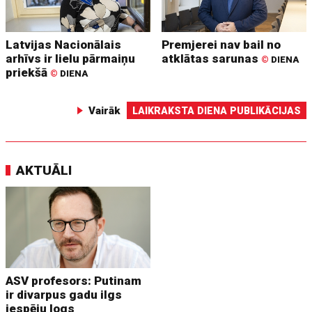
Latvijas Nacionālais
Premjerei nav bail no
arhīvs ir lielu pārmaiņu
atklātas sarunas
©
DIENA
priekšā
©
DIENA
Vairāk
LAIKRAKSTA DIENA PUBLIKĀCIJAS
AKTUĀLI
ASV profesors: Putinam
ir divarpus gadu ilgs
iespēju logs