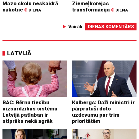
Mazo skolu neskaidrā
Ziemeļkorejas
nākotne
transformācija
©
DIENA
©
DIENA
Vairāk
DIENAS KOMENTĀRS
LATVIJĀ
BAC: Bērnu tiesību
Kulbergs: Daži ministri ir
aizsardzības sistēma
pārpratuši doto
Latvijā patlaban ir
uzdevumu par trim
stiprāka nekā agrāk
prioritātēm