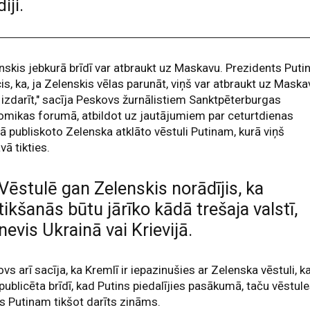
iji.
nskis jebkurā brīdī var atbraukt uz Maskavu. Prezidents Puti
icis, ka, ja Zelenskis vēlas parunāt, viņš var atbraukt uz Mask
 izdarīt," sacīja Peskovs žurnālistiem Sanktpēterburgas
mikas forumā, atbildot uz jautājumiem par ceturtdienas
ā publiskoto Zelenska atklāto vēstuli Putinam, kurā viņš
vā tikties.
Vēstulē gan Zelenskis norādījis, ka
tikšanās būtu jārīko kādā trešaja valstī,
nevis Ukrainā vai Krievijā.
vs arī sacīja, ka Kremlī ir iepazinušies ar Zelenska vēstuli, k
publicēta brīdī, kad Putins piedalījies pasākumā, taču vēstul
s Putinam tikšot darīts zināms.