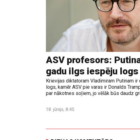
ASV profesors: Putina
gadu ilgs iespēju logs
Krievijas diktatoram Vladimiram Putinam ir 
logs, kamēr ASV pie varas ir Donalds Tramps
par nākotnes soļiem, jo vēlāk būs daudz grūt
18. jūnijs, 8:45