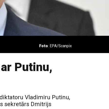
Foto
: EPA/Scanpix
 ar Putinu,
 diktatoru Vladimiru Putinu,
s sekretārs Dmitrijs