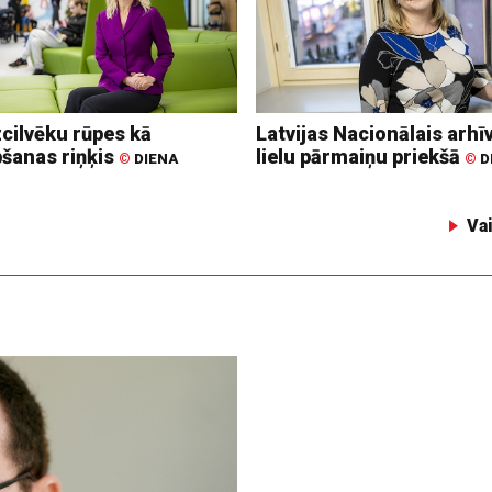
zcilvēku rūpes kā
Latvijas Nacionālais arhīv
bšanas riņķis
lielu pārmaiņu priekšā
©
DIENA
©
D
Va