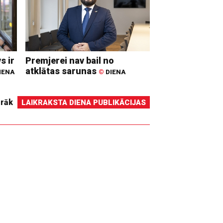
s ir
Premjerei nav bail no
atklātas sarunas
IENA
©
DIENA
irāk
LAIKRAKSTA DIENA PUBLIKĀCIJAS