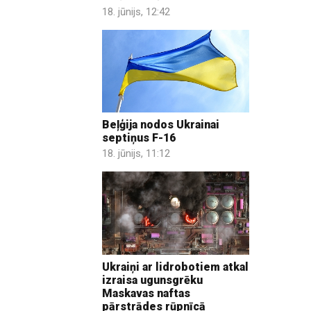
18. jūnijs, 12:42
Beļģija nodos Ukrainai
septiņus F-16
18. jūnijs, 11:12
Ukraiņi ar lidrobotiem atkal
izraisa ugunsgrēku
Maskavas naftas
pārstrādes rūpnīcā