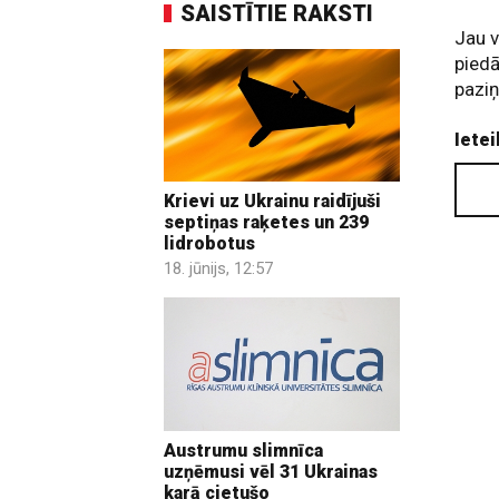
SAISTĪTIE RAKSTI
Jau v
piedā
paziņ
Ietei
Krievi uz Ukrainu raidījuši
septiņas raķetes un 239
lidrobotus
18. jūnijs, 12:57
Austrumu slimnīca
uzņēmusi vēl 31 Ukrainas
karā cietušo