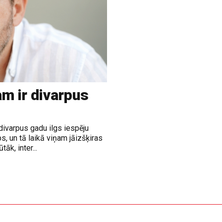
m ir divarpus
divarpus gadu ilgs iespēju
, un tā laikā viņam jāizšķiras
āk, inter...