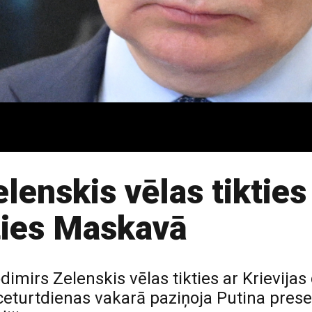
lenskis vēlas tikties
sties Maskavā
imirs Zelenskis vēlas tikties ar Krievijas
 ceturtdienas vakarā paziņoja Putina prese