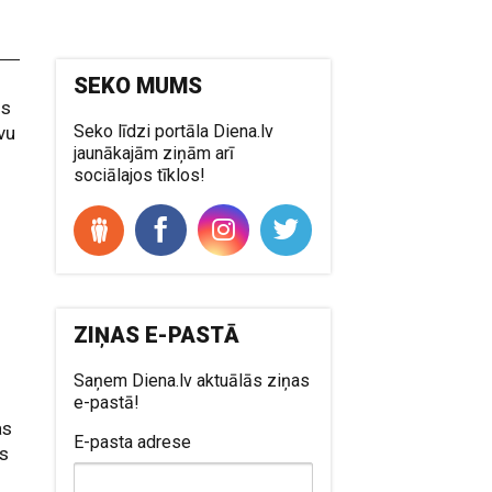
SEKO MUMS
ns
Seko līdzi portāla Diena.lv
avu
jaunākajām ziņām arī
sociālajos tīklos!
ZIŅAS E-PASTĀ
Saņem Diena.lv aktuālās ziņas
e-pastā!
as
E-pasta adrese
es