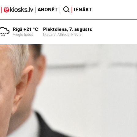
ABONĒT
IENĀKT
Rīgā +21 °C
Piektdiena, 7. augusts
Viegls lietus
Madars, Alfrēds, Fredis