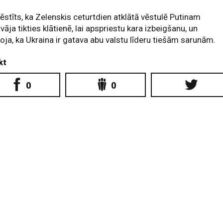
ēstīts, ka Zelenskis ceturtdien atklātā vēstulē Putinam
vāja tikties klātienē, lai apspriestu kara izbeigšanu, un
oja, ka Ukraina ir gatava abu valstu līderu tiešām sarunām.
kt
0
0