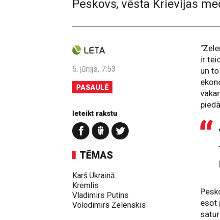
Peskovs, vēsta Krievijas med
"Zele
ir te
5. jūnijs, 7:53
un to
ekono
PASAULĒ
vakar
piedā
Ieteikt rakstu
TĒMAS
Karš Ukrainā
Kremlis
Pesko
Vladimirs Putins
esot 
Volodimirs Zelenskis
satur