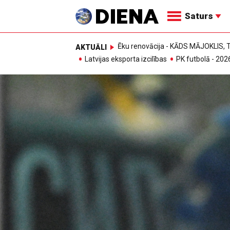
Saturs
Ēku renovācija - KĀDS MĀJOKLIS
AKTUĀLI
Latvijas eksporta izcilības
PK futbolā - 202