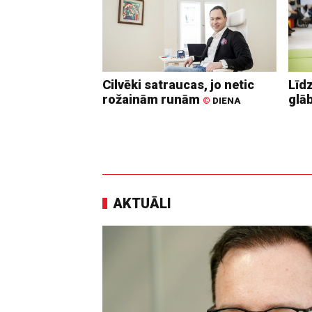
Cilvēki satraucas, jo netic
Līd
rožainām runām
glā
©
DIENA
AKTUĀLI