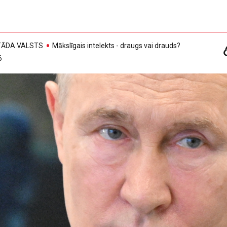
, TĀDA VALSTS
Mākslīgais intelekts - draugs vai drauds?
6