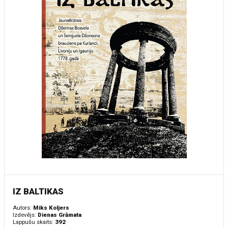
IZ BALTIKAS
Autors:
Miks Koljers
Izdevējs:
Dienas Grāmata
Lappušu skaits:
392