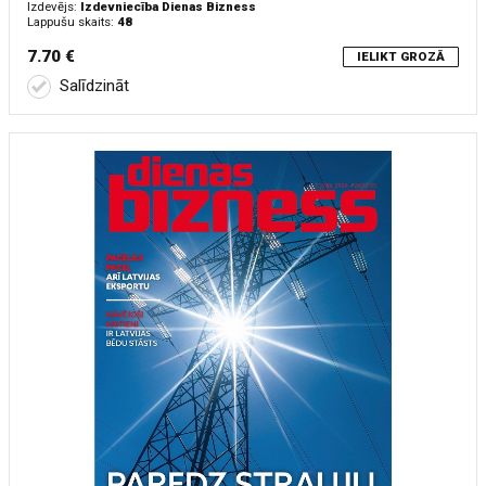
Izdevējs:
Izdevniecība Dienas Bizness
Lappušu skaits:
48
7.70 €
IELIKT GROZĀ
Salīdzināt