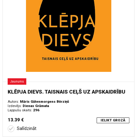
Jaunums
KLĒPJA DIEVS. TAISNAIS CEĻŠ UZ APSKAIDRĪBU
Autors:
Māris Gūtenmorgens Bērziņš
Izdevējs:
Dienas Grāmata
Lappušu skaits:
296
13.39 €
IELIKT GROZĀ
Salīdzināt