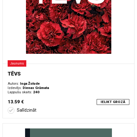
Jaunums
TĒVS
Autors:
Inga Žolude
Izdevējs:
Dienas Grāmata
Lappušu skaits:
240
13.59 €
IELIKT GROZĀ
Salīdzināt