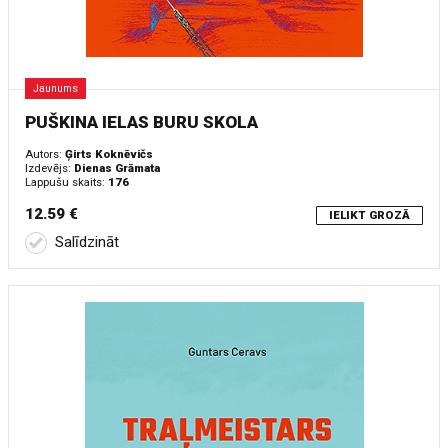
Jaunums
PUŠKINA IELAS BURU SKOLA
Autors:
Ģirts Koknēvičs
Izdevējs:
Dienas Grāmata
Lappušu skaits:
176
12.59 €
IELIKT GROZĀ
Salīdzināt