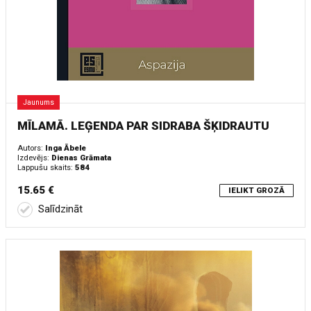
Jaunums
MĪLAMĀ. LEĢENDA PAR SIDRABA ŠĶIDRAUTU
Autors:
Inga Ābele
Izdevējs:
Dienas Grāmata
Lappušu skaits:
584
15.65 €
IELIKT GROZĀ
Salīdzināt