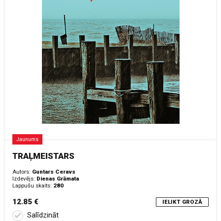
Jaunums
TRAĻMEISTARS
Autors:
Guntars Ceravs
Izdevējs:
Dienas Grāmata
Lappušu skaits:
280
12.85 €
IELIKT GROZĀ
Salīdzināt