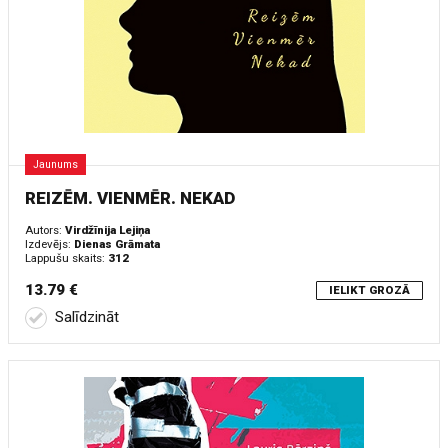
Jaunums
REIZĒM. VIENMĒR. NEKAD
Autors:
Virdžīnija Lejiņa
Izdevējs:
Dienas Grāmata
Lappušu skaits:
312
13.79 €
IELIKT GROZĀ
Salīdzināt