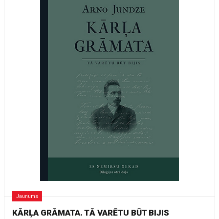
Jaunums
KĀRĻA GRĀMATA. TĀ VARĒTU BŪT BIJIS