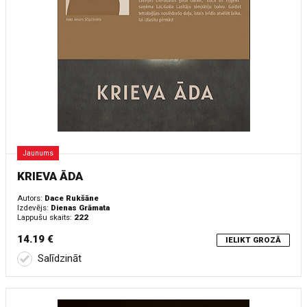
Jaunums
KRIEVA ĀDA
Autors:
Dace Rukšāne
Izdevējs:
Dienas Grāmata
Lappušu skaits:
222
14.19 €
IELIKT GROZĀ
Salīdzināt