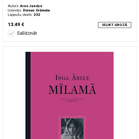
Autors:
Arno Jundze
Izdevējs:
Dienas Grāmata
Lappušu skaits:
232
13.49 €
IELIKT GROZĀ
Salīdzināt