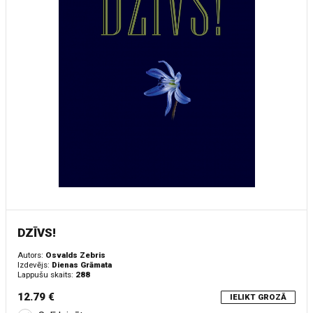
DZĪVS!
Autors:
Osvalds Zebris
Izdevējs:
Dienas Grāmata
Lappušu skaits:
288
12.79 €
IELIKT GROZĀ