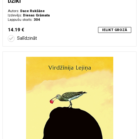
DŽIKĪ
Autors:
Dace Rukšāne
Izdevējs:
Dienas Grāmata
Lappušu skaits:
304
14.19 €
IELIKT GROZĀ
Salīdzināt