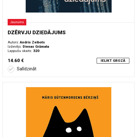
Jaunums
DZĒRVJU DZIEDĀJUMS
Autors:
Andris Zeibots
Izdevējs:
Dienas Grāmata
Lappušu skaits:
320
14.60 €
IELIKT GROZĀ
Salīdzināt