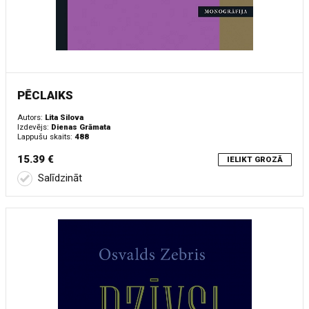
PĒCLAIKS
Autors:
Lita Silova
Izdevējs:
Dienas Grāmata
Lappušu skaits:
488
15.39 €
IELIKT GROZĀ
Salīdzināt