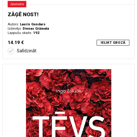
Jaunums
ZĀĢĒ NOST!
Autors:
Lauris Gundars
Izdevējs:
Dienas Grāmata
Lappušu skaits:
192
14.19 €
IELIKT GROZĀ
Salīdzināt