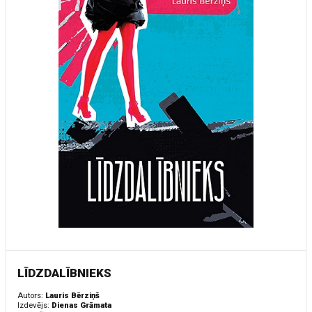
LĪDZDALĪBNIEKS
Autors:
Lauris Bērziņš
Izdevējs:
Dienas Grāmata