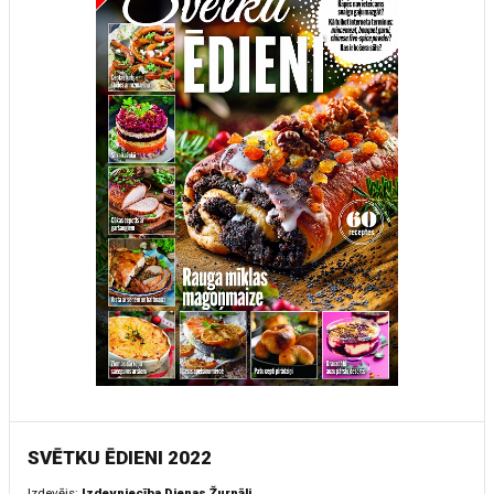
SVĒTKU ĒDIENI 2022
Izdevējs:
Izdevniecība Dienas Žurnāli