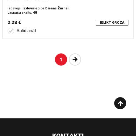
Izdevējs:
Izdevniecība Dienas Žurnāli
Lappušu skaits:
48
2.28 €
IELIKT GROZĀ
Salīdzināt
Nākošā
1
KONTAKTI