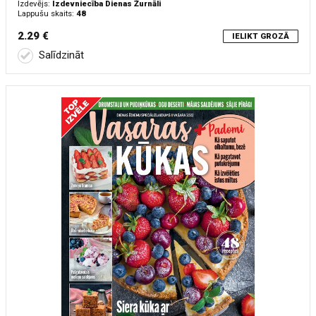
Izdevējs:
Izdevniecība Dienas Žurnāli
Lappušu skaits:
48
2.29 €
IELIKT GROZĀ
Salīdzināt