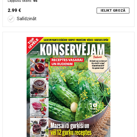
Lappušu skaits:
46
2.99 €
IELIKT GROZĀ
Salīdzināt