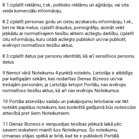
8.1.izplatīt reklāmu, t.sk., politisko reklāmu un aģitāciju, vai cita
veida komerciālu informāciju;
8.2.izplatīt personas godu un cieņu aizskarošu informāciju, t.sk.,
bet ne tikai melus, izplatīt draudus, pornogrāfiju, aicināt veikt
jebkādu ar normatīvajiem tiesību aktiem aizliegtu darbību, izplatīt
citu informāciju, kuru citādi aizliegts publiskot un/vai publicēt,
ievērojot normatīvos tiesību aktus;
8.3.izplatīt datus par personu identitāti, kā arī sensitīvos personu
datus.
9.Ņemot vērā Noteikumu 4.punktā noteikto, Lietotājs ir atbildīgs
par kaitīgajām sekām, kas nodarītas Dienas Bizness un/vai
trešajām personām, ja Lietotājs lietojot Portālu, nav ievērojis
normatīvos tiesību aktus, kā arī nav ievērojis Noteikumus.
10.Portāla atsevišķu sadaļu un pakalpojumu lietošanai var tikt
noteikti papildus noteikumi, kas konkrētā gadījumā būs noteicošie
attiecībā pret šiem Noteikumiem.
11.Dienas Bizness ir vienpusējas tiesības jebkurā laikā pēc
saviem ieskatiem mainīt šos Noteikumus. Šo noteikumu
izmaiņas stājas spēkā ar brīdi, kad tie ir publiskoti Portālā.