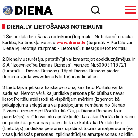
DIENA.LV LIETOŠANAS NOTEIKUMI
1.Šie portāla lietošanas noteikumi (turpmāk - Noteikumi) nosaka
kārtību, kā tīmekļa vietnes
www.diena.lv
(turpmāk – Portāls vai
Diena.lv) lietotājs (turpmāk - Lietotājs), ir tiesīgs lietot Portālu.
2.Diena.lv uzturētājs, patstāvīgi vai izmantojot apakšuzņēmējus, ir
SIA "Izdevniecība Dienas Bizness", vien.reģ.Nr.50003118721
(turpmāk – Dienas Bizness). Tāpat Dienas Bizness pieder
domēna vārda www.diena.lv lietošanas tiesības.
3.Lietotājs ir jebkura fiziska persona, kas lieto Portālu vai tā
sadaļas. Ņemot vērā, ka juridiska persona pēc būtības nevar
lietot Portālu atbilstoši tā vispārējam mērķim (izņemot, kā
pakalpojuma sniegšana vai pakalpojuma ņemšana no Dienas
Bizness, izmantojot Portālu, kā rīku, ja Dienas Bizness to ir
paredzējis), strīdu vai citu apstākļu dēļ, kas skar Portāla lietošanu
no juridiskās personas puses, tiek uzskatīts, ka Portālu lieto
(Lietotājs) juridiskās personas izpildinstitūcijas amatpersona (vai
visas juridiskās personas izpildinstitūcijas amatpersonas solidāri,