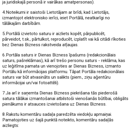
ja juridiskajā personā ir vairākas amatpersonas).
4.Noteikumi ir saistoši Lietotājam ar brīdi, kad Lietotājs,
izmantojot elektronisko ierīci, ieiet Portālā, neatkarīgi no
tālākajām darbībām.
5.Portālā izvietoto saturu ir aizliets kopēt, pārpublicēt,
pārveidot, t.sk., pārtulkot, reproducēt, izplatīt vai kā citādi rīkoties
bez Dienas Bizness rakstveida atļaujas.
6.Portāla saturs ir Dienas Bizness īpašums (redakcionālais
saturs, pašreklāmas), kā arī trešo personu saturs - reklāma, kas
uz leģitīma pamata un vienojoties ar Dienas Bizness, izmanto
Portālu kā informācijas platformu. Tāpat Portāla redakcionālais
saturs var būt atvasināts un salikts (piem., ziņu aģentūru
informācijai un/vai fotoattēli).
7.Ja arī ir saņemta Dienas Bizness piekrišana tās piederošā
satura tālākai izmantošanai atbilstoši vienošanās būtībai, obligāts
pienākums ir atsauces izvietošana uz Dienas Bizness.
8.Rakstu komentāru sadaļa paredzēta viedokļu apmaiņai.
Pamatojoties uz šajā punktā noteikto, komentāru sadaļās
aizliegts: