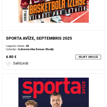
SPORTA AVĪZE, SEPTEMBRIS 2025
Lappušu skaits:
65
Izdevējs:
Izdevniecība Dienas Mediji
6.80 €
IELIKT GROZĀ
Salīdzināt