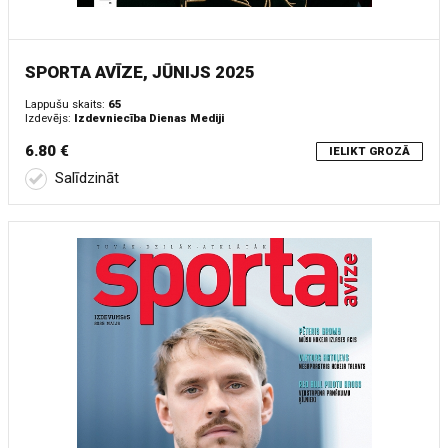
SPORTA AVĪZE, JŪNIJS 2025
Lappušu skaits:
65
Izdevējs:
Izdevniecība Dienas Mediji
6.80 €
IELIKT GROZĀ
Salīdzināt