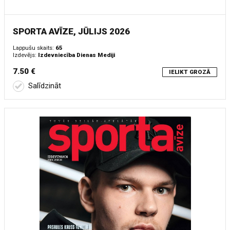
SPORTA AVĪZE, JŪLIJS 2026
Lappušu skaits:
65
Izdevējs:
Izdevniecība Dienas Mediji
7.50 €
IELIKT GROZĀ
Salīdzināt