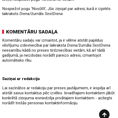
Nospiežot pogu ‘Nosūtīt’, Jūs ziņojat par adresi, kurā ir izpirkts
laikraksts
Diena
/žurnāls
SestDiena
.
KOMENTĀRU SADAĻA
Komentāru sadaļu var izmantot, ja ir vēlme atstāt papildus
vēstījumu izdevniecībai par laikraksta
Diena
/žurnāla
SestDiena
neesamību kādā no preses tirdzniecības vietām, kā arī tādā
gadījumā, ja neizdodas norādīt pareizo adresi, izmantojot
automātisko rīku.
Saziņai ar redakciju
Lai sazinātos ar redakciju par preses jautājumiem, ir iespēja arī
atstāt savus kontaktus pēc izvēles. Ievadītajiem kontaktiem jābūt
konkrētā ziņojuma iesniedzēja privātajiem kontaktiem - aizliegts
norādīt trešās personas kontaktinformāciju.