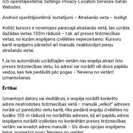
iOS
operētājsistēmā: Settings-Privacy-Location Services-Safari
Websites.
Android
operētājsistēmā: Iestatījumi – Atrašanās vieta – Ieslēgt.
Kolīdz kursors ir novietojies pareizajā atrašanās vietā, tas uzrāda
dažādas vietas 100m rādiusā – t.sk. arī preses tirdzniecības
vietas, no kurām iespējams izvēlēties nepieciešamo. Kursoru
kartē iespējams pārvietot arī manuāli, neaktivizējot pieeju
atrašanās vietai.
!
Ja no automātiski uzrādītajām vietām nav iespēja atrast īsto
preses tirdzniecības vietu, šo adresi var norādīt vēl divos papildu
veidos, kas tiek piedāvāti pēc pogas - ‘Neviena no vietām’
izmantošanas.
Ērtībai
Izmantojot datoru vai viedtālruni, ir iespēja norādīt konkrēto
adresi neatrodoties tirdzniecības vietā – manuāli „velkot” adreses
norādi uz paredzēto vietu kartē, rīks piedāvā iespēju izvēlēties no
tuvāko 100 m rādiusā no norādītās adreses, kā arī papildu adresi
iespējams norādīt izvēloties no konkrētām preses tirdzniecības
vietām vai ievadot adresi manuāli – šīs divas opcijas iespējams
lietot, nospiežot pogu ‘Neviena no vietām’.