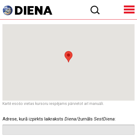
Kartē esošo vietas kursoru iespējams pārvietot arī manuāli.
Adrese, kurā izpirkts laikraksts
Diena
/žurnāls
SestDiena
: