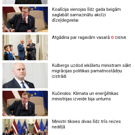
Koalīcija vienojas līdz gada beigām
saglabāt samazinātu akcīzi
dīzeļdegvielai
Atgādina par ragavām vasarā
©
DIENA
Kulbergs uzdod iekšlietu ministram sākt
migrācijas politikas pamatnostādņu
izstrādi
Kučinskis: Klimata un enerģētikas
ministrijas izveide bija untums
Ministri tiksies divas līdz trīs reizes
nedēļā