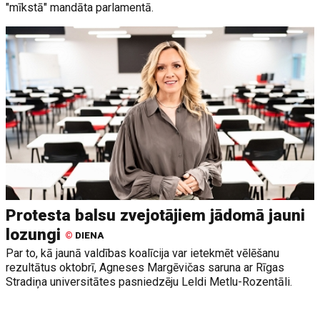
"mīkstā" mandāta parlamentā.
Protesta balsu zvejotājiem jādomā jauni
lozungi
©
DIENA
Par to, kā jaunā valdības koalīcija var ietekmēt vēlēšanu
rezultātus oktobrī, Agneses Margēvičas saruna ar Rīgas
Stradiņa universitātes pasniedzēju Leldi Metlu-Rozentāli.