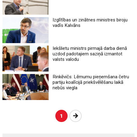
Izglītības un zinātnes ministres biroju
vadīs Kalvāns
Iekšlietu ministrs pirmajā darba dienā
uzdod padotajiem saziņā izmantot
valsts valodu
Rinkēvičs: Lēmumu pieņemšana četru
partiju koalīcijā priekšvēlēšanu laikā
nebūs viegla
Nākošā
1