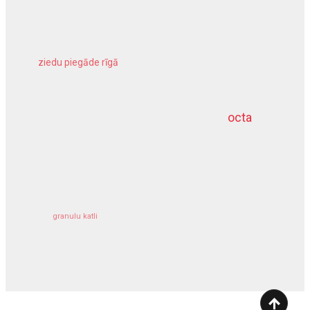
ziedu piegāde rīgā
meliorācijas darbi
octa
dziļurbums
kravu apdrošināšana
granulu katli
siltumsūknis