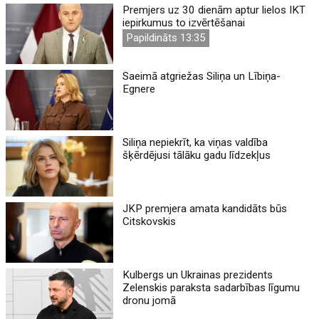
Premjers uz 30 dienām aptur lielos IKT
iepirkumus to izvērtēšanai
Papildināts 13:35
Saeimā atgriežas Siliņa un Lībiņa-
Egnere
Siliņa nepiekrīt, ka viņas valdība
šķērdējusi tālāku gadu līdzekļus
JKP premjera amata kandidāts būs
Citskovskis
Kulbergs un Ukrainas prezidents
Zelenskis paraksta sadarbības līgumu
dronu jomā