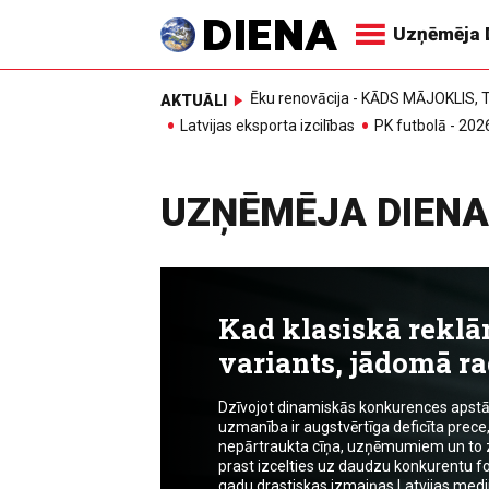
Uzņēmēja 
Ēku renovācija - KĀDS MĀJOKLIS
AKTUĀLI
Latvijas eksporta izcilības
PK futbolā - 202
UZŅĒMĒJA DIENA
Kad klasiskā rekl
variants, jādomā ra
Dzīvojot dinamiskās konkurences apstākļ
uzmanība ir augstvērtīga deficīta prece,
nepārtraukta cīņa, uzņēmumiem un to zīm
prast izcelties uz daudzu konkurentu f
gadu drastiskas izmaiņas Latvijas medij