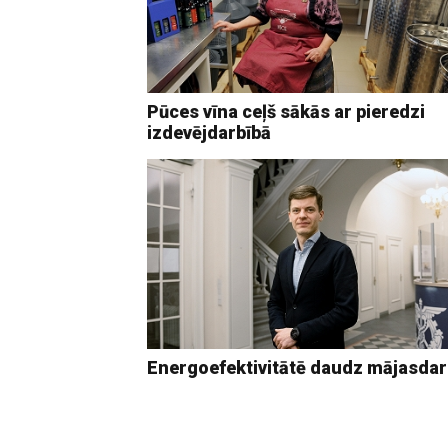
Pūces vīna ceļš sākās ar pieredzi
izdevējdarbībā
Energoefektivitātē daudz mājasda