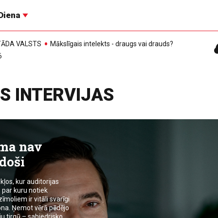
Diena
, TĀDA VALSTS
Mākslīgais intelekts - draugs vai drauds?
6
S INTERVIJAS
āma nav
doši
os, kur auditorijas
 par kuru notiek
oliem ir vitāli svarīgi
ona. Ņemot vērā pēdējo
u tirgū – sabiedrisko