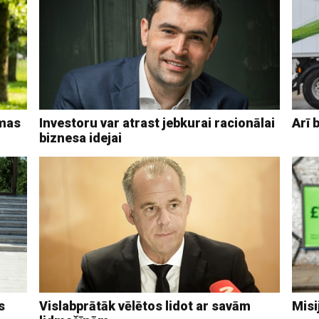
omas
Investoru var atrast jebkurai racionālai
Arī 
biznesa idejai
s
Vislabprātāk vēlētos lidot ar savām
Misi