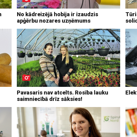
n
No kādreizējā hobija ir izaudzis
Tūri
apģērbu nozares uzņēmums
soli
Pavasaris nav atcelts. Rosība lauku
Elek
saimniecībā drīz sāksies!