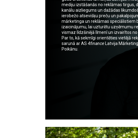
mediju izstāšanās no reklāmas tirgus, d
kanālu aizliegums un dažādas likumdoš
ierobežo atsevišķu preču un pakalpoju
mārketinga un reklāmas speciālistiem 
izaicinājumu, lai uzturētu uzņēmumu 
vismaz līdzšinējā līmenī un izvairītos n
Par to, kā sekmīgi orientēties vietējā r
sarunā ar AS
4finance
Latvija Mārketing
Poikānu.