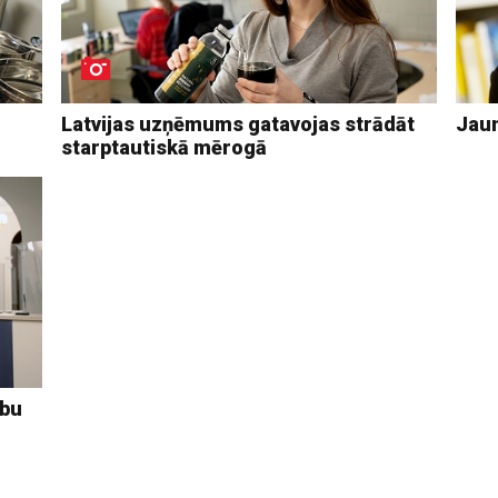
Latvijas uzņēmums gatavojas strādāt
Jaun
starptautiskā mērogā
rbu