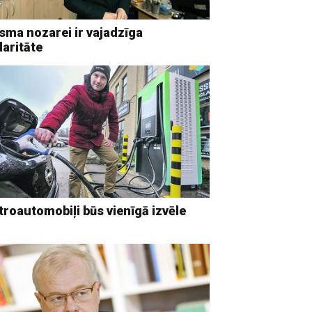
sma nozarei ir vajadzīga
daritāte
troautomobiļi būs vienīgā izvēle