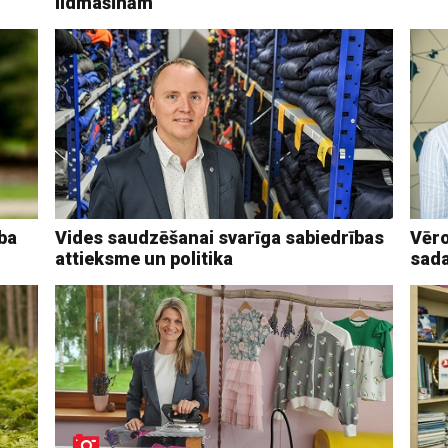
lidmašīnām
ība
Vides saudzēšanai svarīga sabiedrības
Vēro
attieksme un politika
sad