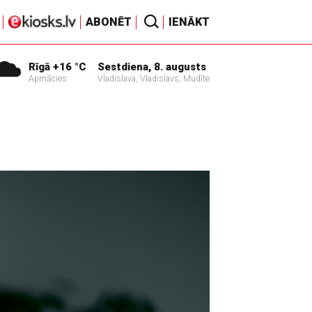
ABONĒT
IENĀKT
Rīgā +16 °C
Sestdiena, 8. augusts
Apmācies
Vladislava, Vladislavs, Mudīte