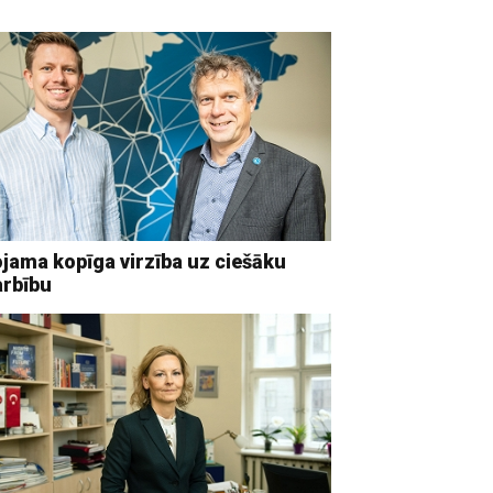
jama kopīga virzība uz ciešāku
arbību