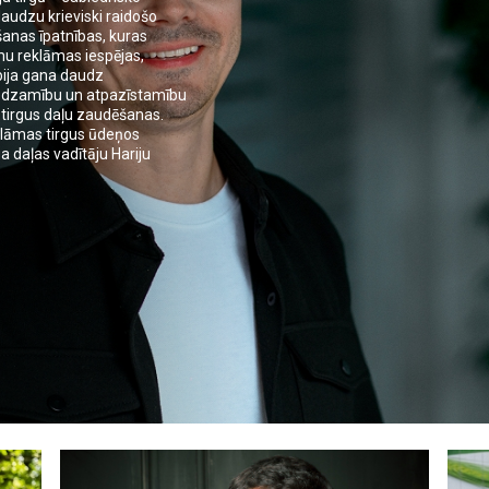
audzu krieviski raidošo
anas īpatnības, kuras
mu reklāmas iespējas,
bija gana daudz
redzamību un atpazīstamību
o tirgus daļu zaudēšanas.
eklāmas tirgus ūdeņos
a daļas vadītāju Hariju