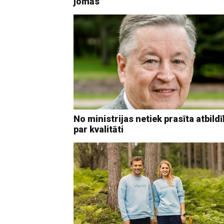
jomās
No ministrijas netiek prasīta atbild
par kvalitāti