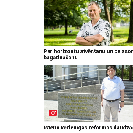
Par horizontu atvēršanu un ceļas
bagātināšanu
Īsteno vērienīgas reformas daudzā