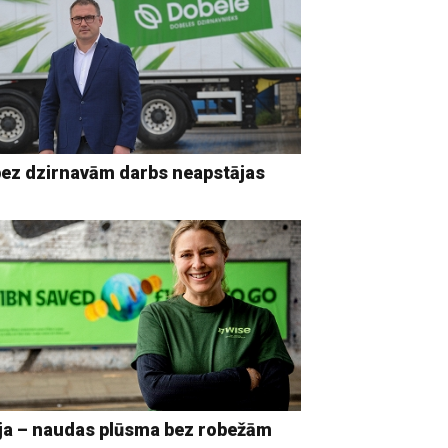
bez dzirnavām darbs neapstājas
ja – naudas plūsma bez robežām