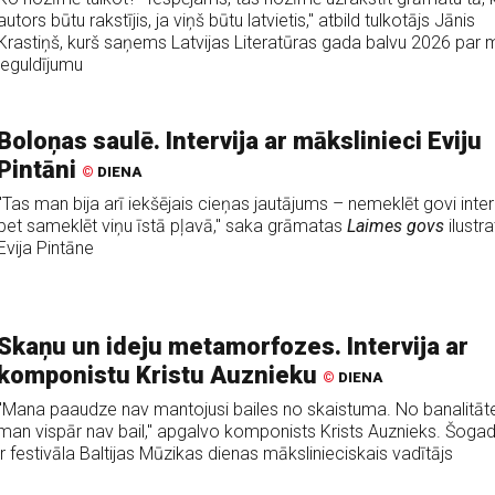
autors būtu rakstījis, ja viņš būtu latvietis," atbild tulkotājs Jānis
Krastiņš, kurš saņems Latvijas Literatūras gada balvu 2026 par
ieguldījumu
Boloņas saulē. Intervija ar mākslinieci Eviju
Pintāni
©
DIENA
"Tas man bija arī iekšējais cieņas jautājums – nemeklēt govi inter
bet sameklēt viņu īstā pļavā," saka grāmatas
Laimes govs
ilustr
Evija Pintāne
Skaņu un ideju metamorfozes. Intervija ar
komponistu Kristu Auznieku
©
DIENA
"Mana paaudze nav mantojusi bailes no skaistuma. No banalitāt
man vispār nav bail," apgalvo komponists Krists Auznieks. Šogad
ir festivāla Baltijas Mūzikas dienas mākslinieciskais vadītājs