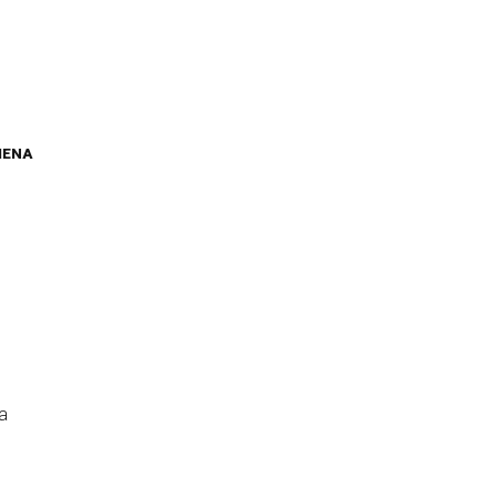
IENA
a