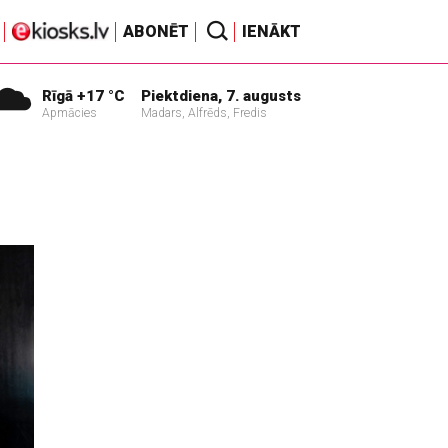
ABONĒT
IENĀKT
Rīgā +17 °C
Piektdiena, 7. augusts
Apmācies
Madars, Alfrēds, Fredis