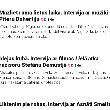
Mazliet ruma lietus laikā. Intervija ar mūziķi
Pīteru Dohertiju
©
DIENA
Pīters Dohertijs Rīgas solokoncertā sola dziedāt tieši tās savas
dziesmas, ko mēs vēlamies dzirdēt visvairāk. Viņš iztiks bez iepr
plānoto kompozīciju saraksta
Idejas kubā. Intervija ar filmas
Lielā arka
režisoru Stefānu Demustjē
©
DIENA
Atskaites punkts ir viena cilvēka žests, viena cilvēka redzējums.
Franču režisors Stefāns Demustjē stāsta par savu filmu
Lielā ark
kura ir skatāma Latvijas kinoteātros
Liktenim pie rokas. Intervija ar Asnāti Smelt