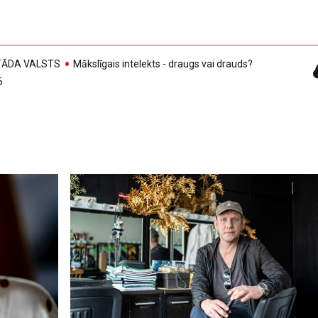
, TĀDA VALSTS
Mākslīgais intelekts - draugs vai drauds?
6