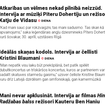
Atkarības un vēlmes nekad pilnībā neizzūd.
Intervija ar mūziķi Pīteru Dohertiju un režiso
Katju de Vidasu
©
DIENA
"Kad mani sauc par rokzvaigzni, tas mani sadusmo. Tas skan kā
apvainojums," saka leģendārais angļu dziesminieks Pīters Doherti
kurš šovakar, 30. aprīlī, uzstāsies Rīgā
Ideālās skaņas kodols. Intervija ar čellisti
Kristīni Blaumani
©
DIENA
"Man nepatīk visu laiku būt priekšplānā, bet patīk spēlēt
dubultkoncertus un trīskāršos koncertus, kuros ar partneriem var
sadalīt skatuves starmešu gaismu," uzsver čelliste Kristīne Blau
kuru drīz Latvijā dzirdēsim gan simfoniskajā, gan kamermūzikā
Mani nevar apklusināt. Intervija ar filmas
Hi
Radžabas balss
režisori Kauteru Ben Haniu