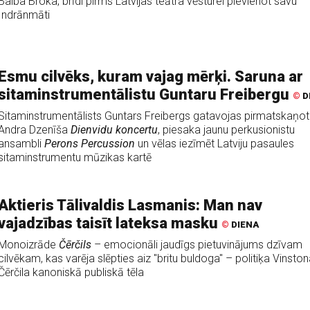
Baiba Broka, brīdi pirms Latvijas teātra vēsturei pievienot savu
Indrānmāti
Esmu cilvēks, kuram vajag mērķi. Saruna ar
sitaminstrumentālistu Guntaru Freibergu
©
D
Sitaminstrumentālists Guntars Freibergs gatavojas pirmatskaņot
Andra Dzenīša
Dienvidu koncertu
, piesaka jaunu perkusionistu
ansambli
Perons Percussion
un vēlas iezīmēt Latviju pasaules
sitaminstrumentu mūzikas kartē
Aktieris Tālivaldis Lasmanis: Man nav
vajadzības taisīt lateksa masku
©
DIENA
Monoizrāde
Čērčils
– emocionāli jaudīgs pietuvinājums dzīvam
cilvēkam, kas varēja slēpties aiz "britu buldoga" – politiķa Vinston
Čērčila kanoniskā publiskā tēla