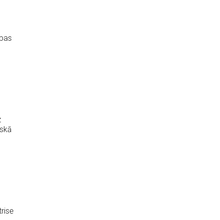
upas
z
iskā
rise