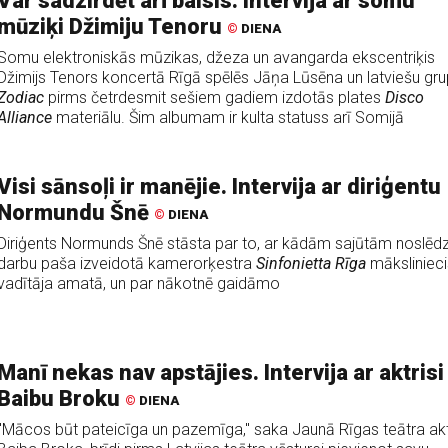
Var sadzirdēt arī balsis. Intervija ar somu
mūziķi Džimiju Tenoru
©
DIENA
Somu elektroniskās mūzikas, džeza un avangarda ekscentriķis
Džimijs Tenors koncertā Rīgā spēlēs Jāņa Lūsēna un latviešu gr
Zodiac
pirms četrdesmit sešiem gadiem izdotās plates
Disco
Alliance
materiālu. Šim albumam ir kulta statuss arī Somijā
Visi sānsoļi ir manējie. Intervija ar diriģentu
Normundu Šnē
©
DIENA
Diriģents Normunds Šnē stāsta par to, ar kādām sajūtām noslēd
darbu paša izveidotā kamerorķestra
Sinfonietta Rīga
māksliniec
vadītāja amatā, un par nākotnē gaidāmo
Manī nekas nav apstājies. Intervija ar aktrisi
Baibu Broku
©
DIENA
"Mācos būt pateicīga un pazemīga," saka Jaunā Rīgas teātra akt