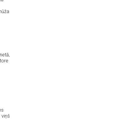
 mūža
netā,
atore
es
 viņš