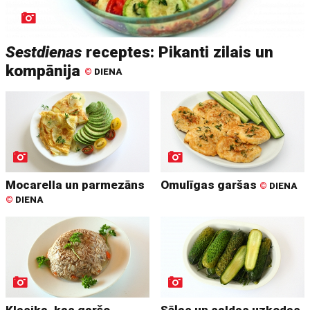
Sestdienas
receptes: Pikanti zilais un
kompānija
©
DIENA
Mocarella un parmezāns
Omulīgas garšas
©
DIENA
©
DIENA
Klasika, kas garšo
Sāļas un saldas uzkodas