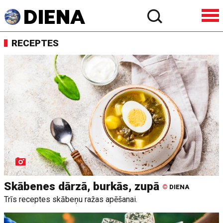
RECEPTES
Skābenes dārzā, burkās, zupā
©
DIENA
Trīs receptes skābeņu ražas apēšanai.