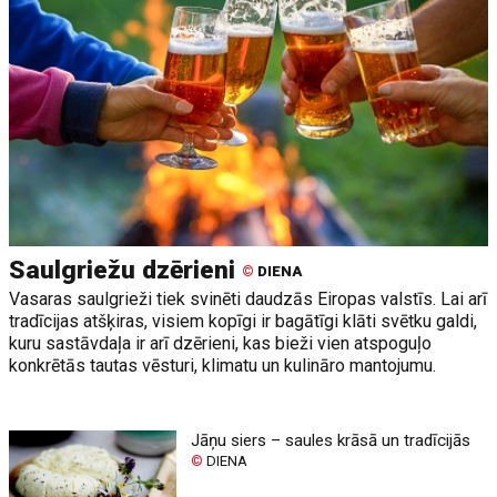
Saulgriežu dzērieni
©
DIENA
Vasaras saulgrieži tiek svinēti daudzās Eiropas valstīs. Lai arī
tradīcijas atšķiras, visiem kopīgi ir bagātīgi klāti svētku galdi,
kuru sastāvdaļa ir arī dzērieni, kas bieži vien atspoguļo
konkrētās tautas vēsturi, klimatu un kulināro mantojumu.
Jāņu siers – saules krāsā un tradīcijās
©
DIENA