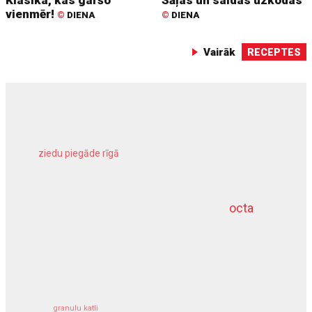
vienmēr!
©
DIENA
©
DIENA
Vairāk
RECEPTES
ziedu piegāde rīgā
meliorācijas darbi
octa
dziļurbums
kravu apdrošināšana
granulu katli