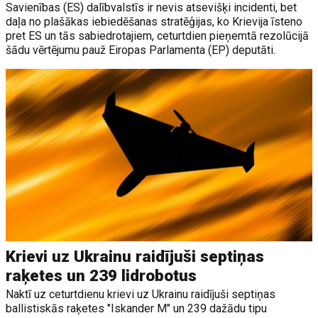
Savienības (ES) dalībvalstīs ir nevis atsevišķi incidenti, bet
daļa no plašākas iebiedēšanas stratēģijas, ko Krievija īsteno
pret ES un tās sabiedrotajiem, ceturtdien pieņemtā rezolūcijā
šādu vērtējumu pauž Eiropas Parlamenta (EP) deputāti.
Krievi uz Ukrainu raidījuši septiņas
raķetes un 239 lidrobotus
Naktī uz ceturtdienu krievi uz Ukrainu raidījuši septiņas
ballistiskās raķetes "Iskander M" un 239 dažādu tipu