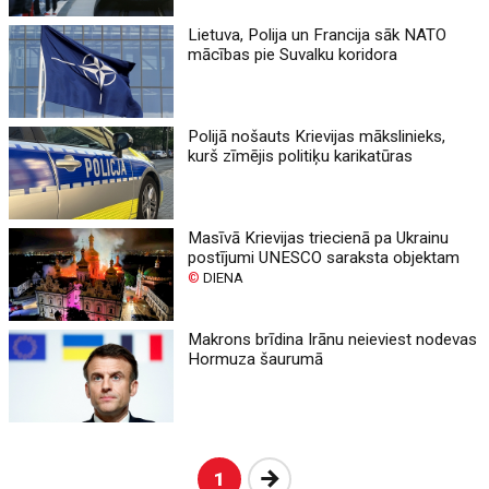
Lietuva, Polija un Francija sāk NATO
mācības pie Suvalku koridora
Polijā nošauts Krievijas mākslinieks,
kurš zīmējis politiķu karikatūras
Masīvā Krievijas triecienā pa Ukrainu
postījumi UNESCO saraksta objektam
©
DIENA
Makrons brīdina Irānu neieviest nodevas
Hormuza šaurumā
Nākošā
1