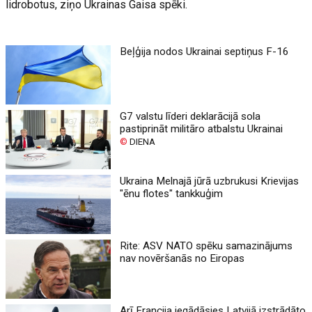
lidrobotus, ziņo Ukrainas Gaisa spēki.
Beļģija nodos Ukrainai septiņus F-16
G7 valstu līderi deklarācijā sola
pastiprināt militāro atbalstu Ukrainai
©
DIENA
Ukraina Melnajā jūrā uzbrukusi Krievijas
"ēnu flotes" tankkuģim
Rite: ASV NATO spēku samazinājums
nav novēršanās no Eiropas
Arī Francija iegādāsies Latvijā izstrādāto