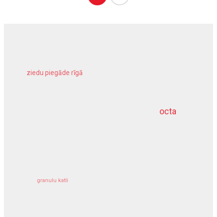
ziedu piegāde rīgā
meliorācijas darbi
octa
dziļurbums
kravu apdrošināšana
granulu katli
siltumsūknis