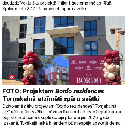
daudzdzīvokļu ēku projektā Pillar Iļģuciema mājas Rīgā,
Spilves ielā 27 / 29 nosvinēti spāru svētki.
FOTO: Projektam
Bordo rezidences
Torņakalnā atzīmēti spāru svētki
Dzīvojamās ēku projektam "Bordo rezidences" Torņakalnā
atzīmēti spāru svētki - būvniecība norit atbilstoši grafikam un
objekta nodošana ekspluatācija plānota jau 2026. gada
izskaņā. Tuvākajā laikā klientiem būs iespēja apskatīt demo