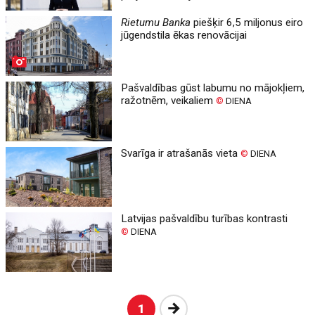
Rietumu Banka
piešķir 6,5 miljonus eiro
jūgendstila ēkas renovācijai
Pašvaldības gūst labumu no mājokļiem,
ražotnēm, veikaliem
©
DIENA
Svarīga ir atrašanās vieta
©
DIENA
Latvijas pašvaldību turības kontrasti
©
DIENA
Nākošā
1