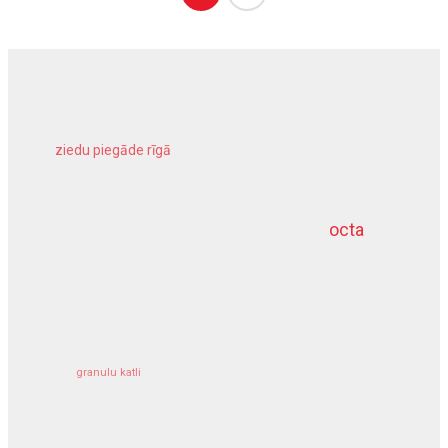
ziedu piegāde rīgā
meliorācijas darbi
octa
dziļurbums
kravu apdrošināšana
granulu katli
siltumsūknis