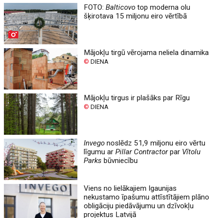
FOTO:
Balticovo
top moderna olu
šķirotava 15 miljonu eiro vērtībā
Mājokļu tirgū vērojama neliela dinamika
©
DIENA
Mājokļu tirgus ir plašāks par Rīgu
©
DIENA
Invego
noslēdz 51,9 miljonu eiro vērtu
līgumu ar
Pillar Contractor
par
Vītolu
Parks
būvniecību
Viens no lielākajiem Igaunijas
nekustamo īpašumu attīstītājiem plāno
obligāciju piedāvājumu un dzīvokļu
projektus Latvijā