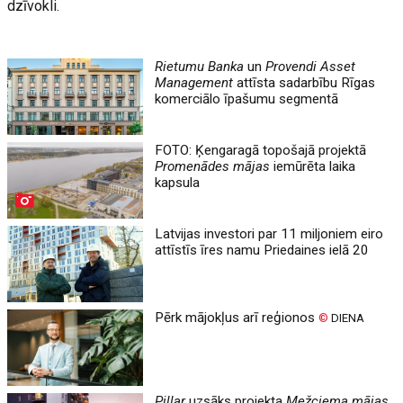
dzīvokli.
Rietumu Banka
un
Provendi Asset
Management
attīsta sadarbību Rīgas
komerciālo īpašumu segmentā
FOTO: Ķengaragā topošajā projektā
Promenādes mājas
iemūrēta laika
kapsula
Latvijas investori par 11 miljoniem eiro
attīstīs īres namu Priedaines ielā 20
Pērk mājokļus arī reģionos
©
DIENA
Pillar
uzsāks projekta
Mežciema mājas