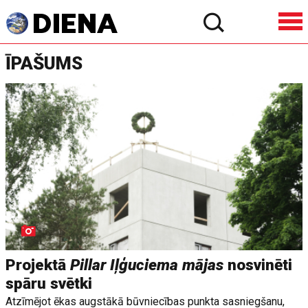
ĪPAŠUMS
Projektā
Pillar Iļģuciema mājas
nosvinēti
spāru svētki
Atzīmējot ēkas augstākā būvniecības punkta sasniegšanu,