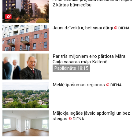
2.kārtas būvniecību
Jauni dzīvokļi ir, bet visai dārgi
©
DIENA
Par trīs miljoniem eiro pārdota Māra
Gaiļa vasaras māja Kaltenē
Papildināts 18:15
Meklē īpašumus reģionos
©
DIENA
Mājokļa iegāde jāveic apdomīgi un bez
steigas
©
DIENA