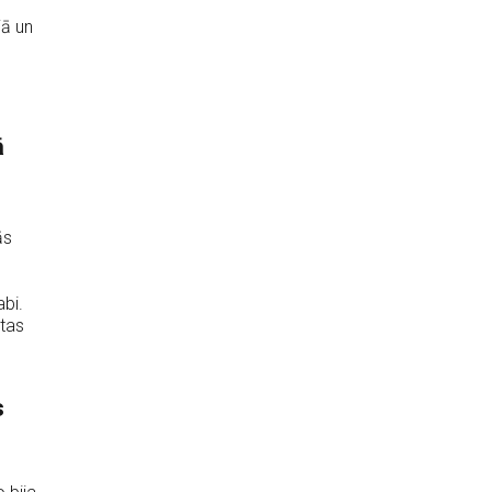
jā un
ā
ās
abi.
etas
s