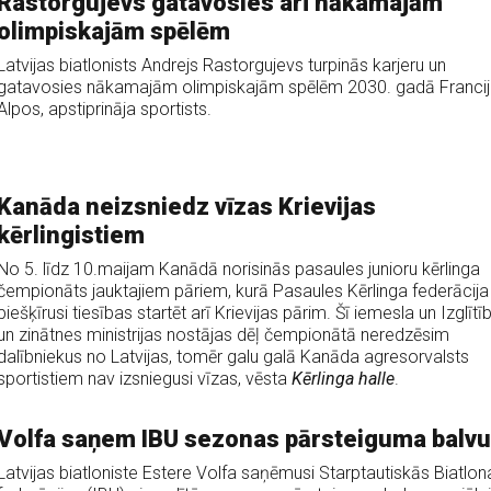
Rastorgujevs gatavosies arī nākamajām
olimpiskajām spēlēm
Latvijas biatlonists Andrejs Rastorgujevs turpinās karjeru un
gatavosies nākamajām olimpiskajām spēlēm 2030. gadā Franci
Alpos, apstiprināja sportists.
Kanāda neizsniedz vīzas Krievijas
kērlingistiem
No 5. līdz 10.maijam Kanādā norisinās pasaules junioru kērlinga
čempionāts jauktajiem pāriem, kurā Pasaules Kērlinga federācija 
piešķīrusi tiesības startēt arī Krievijas pārim. Šī iemesla un Izglītī
un zinātnes ministrijas nostājas dēļ čempionātā neredzēsim
dalībniekus no Latvijas, tomēr galu galā Kanāda agresorvalsts
sportistiem nav izsniegusi vīzas, vēsta
Kērlinga halle
.
Volfa saņem IBU sezonas pārsteiguma balvu
Latvijas biatloniste Estere Volfa saņēmusi Starptautiskās Biatlon