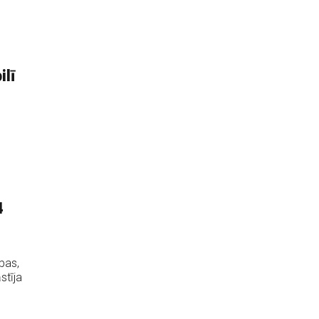
lī
4
bas,
stīja