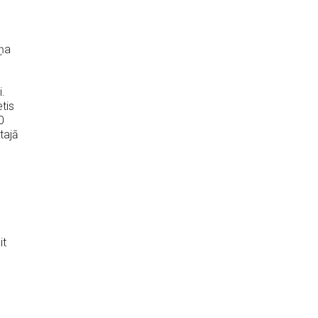
kņa
.
tis
0
tajā
it