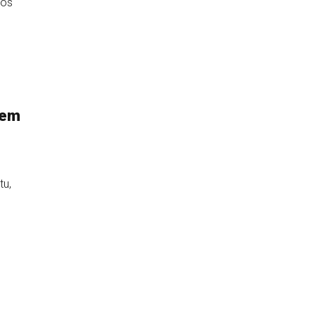
jos
zem
tu,