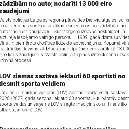
zādzībām no auto; nodarīti 13 000 eiro
zaudējumi
Valsts policijas Latgales reģiona pārvaldes Dienvidlatgales iecir
amatpersonas saņēma vairākus iesniegumus par zādzībām no
automašīnām Daugavpilī. Likumsargiem izdevās noskaidrot un
aizturēja iespējamo vainīgo personu — 1989. gadā dzimušu vīrieti
Vīrietim piemērots drošības līdzeklis apcietinājums. Kopumā vīrie
pastrādājis deviņas zādzības, radot īpašniekiem vairāk kā 13 00
eiro lielus zaudējumus. Valsts policijā turpinās izmeklēšana uzsāk
kriminālprocesā.
LOV ziemas sastāvā iekļauti 60 sportisti no
desmit sporta veidiem
Latvijas Olimpiskās vienības (LOV) ziemas sporta veidu sastāvā
2026./2027. gada sezonai iekļauti 60 sportisti, kuri pārstāv desm
sporta veidus un saņems LOV sniegto medicīnisko un finansiālo
atbalstu, informē LOV.