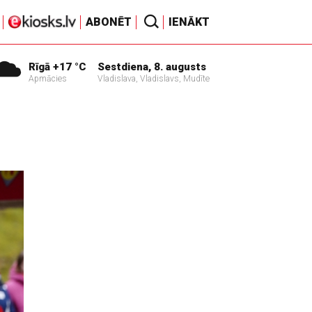
ABONĒT
IENĀKT
Rīgā +17 °C
Sestdiena, 8. augusts
Apmācies
Vladislava, Vladislavs, Mudīte