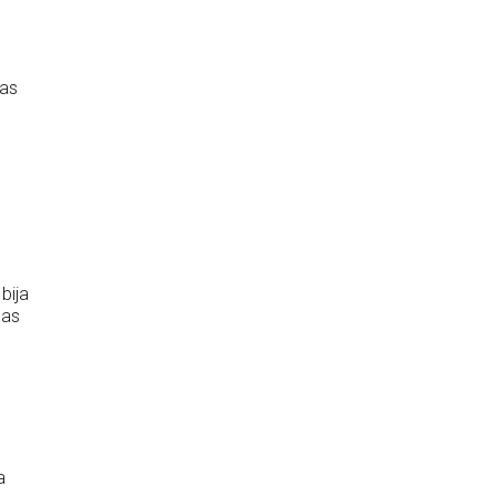
jas
bija
bas
a