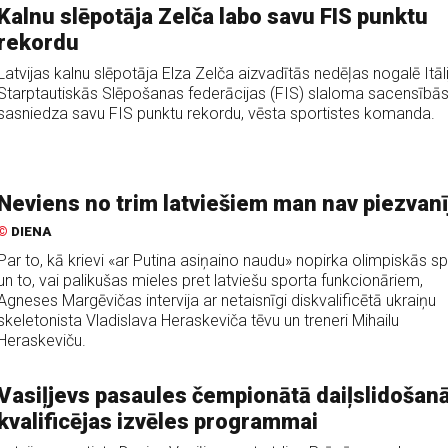
Kalnu slēpotāja Zelča labo savu FIS punktu
rekordu
Latvijas kalnu slēpotāja Elza Zelča aizvadītās nedēļas nogalē Itāli
Starptautiskās Slēpošanas federācijas (FIS) slaloma sacensībā
sasniedza savu FIS punktu rekordu, vēsta sportistes komanda.
Neviens no trim latviešiem man nav piezvanī
©
DIENA
Par to, kā krievi «ar Putina asiņaino naudu» nopirka olimpiskās sp
un to, vai palikušas mieles pret latviešu sporta funkcionāriem,
Agneses Margēvičas intervija ar netaisnīgi diskvalificētā ukraiņu
skeletonista Vladislava Heraskeviča tēvu un treneri Mihailu
Heraskeviču.
Vasiļjevs pasaules čempionātā daiļslidošan
kvalificējas izvēles programmai