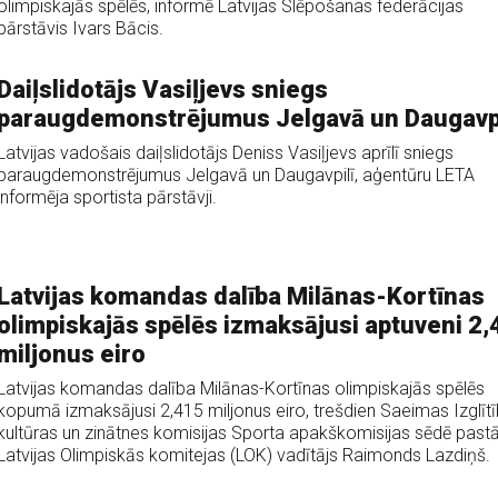
olimpiskajās spēlēs, informē Latvijas Slēpošanas federācijas
pārstāvis Ivars Bācis.
Daiļslidotājs Vasiļjevs sniegs
paraugdemonstrējumus Jelgavā un Daugavpi
Latvijas vadošais daiļslidotājs Deniss Vasiļjevs aprīlī sniegs
paraugdemonstrējumus Jelgavā un Daugavpilī, aģentūru LETA
informēja sportista pārstāvji.
Latvijas komandas dalība Milānas-Kortīnas
olimpiskajās spēlēs izmaksājusi aptuveni 2,
miljonus eiro
Latvijas komandas dalība Milānas-Kortīnas olimpiskajās spēlēs
kopumā izmaksājusi 2,415 miljonus eiro, trešdien Saeimas Izglītī
kultūras un zinātnes komisijas Sporta apakškomisijas sēdē pastā
Latvijas Olimpiskās komitejas (LOK) vadītājs Raimonds Lazdiņš.