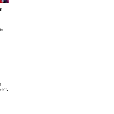
s
ts
s
ēlēm,