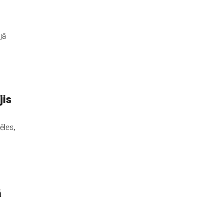
jā
s
jis
ēles,
ā