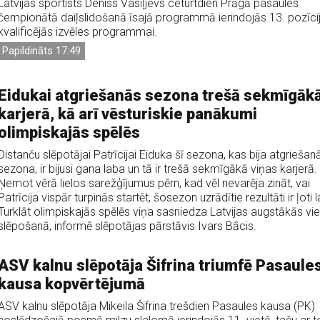
Latvijas sportists Deniss Vasiļjevs ceturtdien Prāgā pasaules
čempionātā daiļslidošanā īsajā programmā ierindojās 13. pozīci
kvalificējās izvēles programmai.
Papildināts 17:49
Eidukai atgriešanās sezona trešā sekmīgāk
karjerā, kā arī vēsturiskie panākumi
olimpiskajās spēlēs
Distanču slēpotājai Patrīcijai Eiduka šī sezona, kas bija atgriešan
sezona, ir bijusi gana laba un tā ir trešā sekmīgākā viņas karjerā.
Ņemot vērā lielos sarežģījumus pērn, kad vēl nevarēja zināt, vai
Patrīcija vispār turpinās startēt, šosezon uzrādītie rezultāti ir ļoti l
Turklāt olimpiskajās spēlēs viņa sasniedza Latvijas augstākās vi
slēpošanā, informē slēpotājas pārstāvis Ivars Bācis.
ASV kalnu slēpotāja Šifrina triumfē Pasaule
kausa kopvērtējumā
ASV kalnu slēpotāja Mikeila Šifrina trešdien Pasaules kausa (PK)