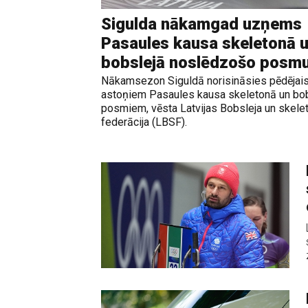
Sigulda nākamgad uzņems
Pasaules kausa skeletonā 
bobslejā noslēdzošo posm
Nākamsezon Siguldā norisināsies pēdējai
astoņiem Pasaules kausa skeletonā un bo
posmiem, vēsta Latvijas Bobsleja un skele
federācija (LBSF).