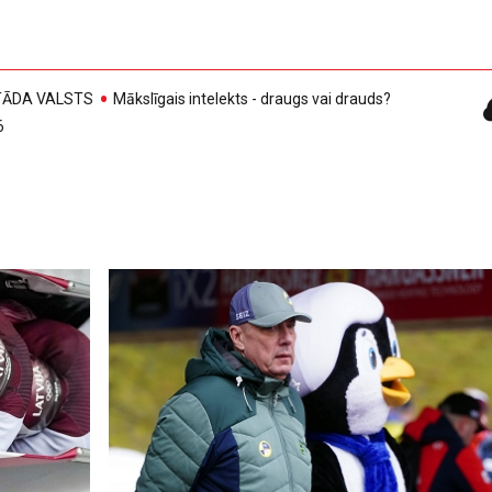
, TĀDA VALSTS
Mākslīgais intelekts - draugs vai drauds?
6