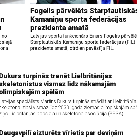
Fogelis pārvēlēts Starptautiskā
un
Kamaniņu sporta federācijas
u
prezidenta amatā
s no
Latvijas sporta funkcionārs Einars Fogelis pārvēlē
bslejā
Starptautiskās Kamaniņu sporta federācijas (FIL)
tona
prezidenta amatā, otrdien pavēstīja FIL.
Dukurs turpinās trenēt Lielbritānijas
skeletonistus vismaz līdz nākamajām
olimpiskajām spēlēm
Latvijas speciālists Martins Dukurs turpinās strādāt ar Lielbritānija
skeletona izlasi vismaz līdz 2030. gada ziemas olimpiskajām sp
ziņo Lielbritānijas bobsleja un skeletona asociācija (BBSA).
Daugavpilī aizturēts vīrietis par deviņām