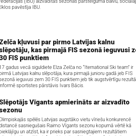
federācijas (IBU) aizvadītās sezonas pārsteiguma balvu, sociāla
tīklos pavēstīja IBU.
Zelča kļuvusi par pirmo Latvijas kalnu
slēpotāju, kas pirmajā FIS sezonā ieguvusi 
30 FIS punktiem
17 gadus vecā siguldiete Elza Zelča no “Iternational Ski team” ir
pirmā Latvijas kalnu slēpotāja, kura pirmajā junioru gadā jeb FIS
sezonā ieguvusi zem 30 FIS punktiem jeb tik augstvērtīgu rezultā
informē sportistes pārstāvis Ivars Bācis.
Slēpotājs Vīgants apmierināts ar aizvadīto
sezonu
Olimpiskajās spēlēs Latvijas augstāko vietu vīriešu konkurencē
distancē sasniegušais Raimo Vīgants sezonu kopumā vērtē kā
pieklājīgu un atzīst, ka ir prieks par sasniegtajiem rezultātiem