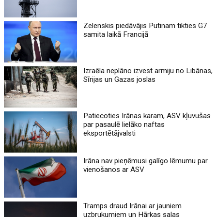
Zelenskis piedāvājis Putinam tikties G7
samita laikā Francijā
Izraēla neplāno izvest armiju no Libānas,
Sīrijas un Gazas joslas
Patiecoties Irānas karam, ASV kļuvušas
par pasaulē lielāko naftas
eksportētājvalsti
Irāna nav pieņēmusi galīgo lēmumu par
vienošanos ar ASV
Tramps draud Irānai ar jauniem
uzbrukumiem un Hārkas salas