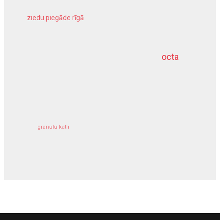
ziedu piegāde rīgā
meliorācijas darbi
octa
dziļurbums
kravu apdrošināšana
granulu katli
siltumsūknis