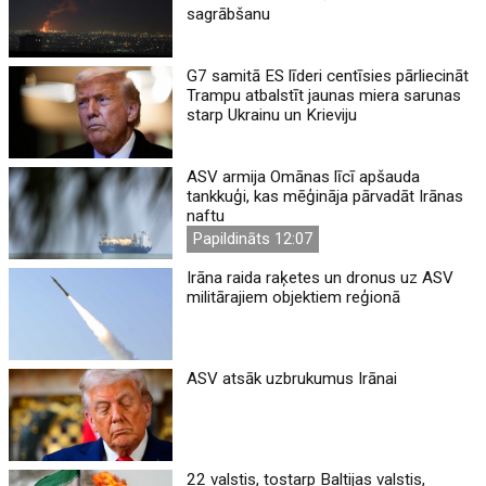
sagrābšanu
G7 samitā ES līderi centīsies pārliecināt
Trampu atbalstīt jaunas miera sarunas
starp Ukrainu un Krieviju
ASV armija Omānas līcī apšauda
tankkuģi, kas mēģināja pārvadāt Irānas
naftu
Papildināts 12:07
Irāna raida raķetes un dronus uz ASV
militārajiem objektiem reģionā
ASV atsāk uzbrukumus Irānai
22 valstis, tostarp Baltijas valstis,