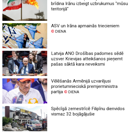
brīdina Irānu izbeigt uzbrukumus "mūsu
teritorijā"
ASV un Irāna apmainās triecieniem
©
DIENA
Latvija ANO Drošības padomes sēdē
uzsver Krievijas atteikšanos pieņemt
pašas sāktā kara neveiksmi
Vēlēšanās Armēnijā uzvarējusi
prorietumnieciskā premjerministra
partija
©
DIENA
Spēcīgā zemestrīcē Filipīnu dienvidos
vismaz 32 bojāgājušie