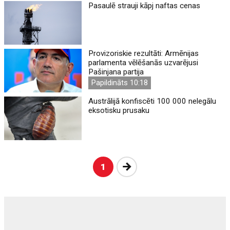
Pasaulē strauji kāpj naftas cenas
Provizoriskie rezultāti: Armēnijas
parlamenta vēlēšanās uzvarējusi
Pašinjana partija
Papildināts 10:18
Austrālijā konfiscēti 100 000 nelegālu
eksotisku prusaku
Nākošā
1