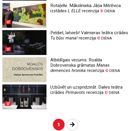
Rotaļelle. Mākslinieka Jāņa Mitrēvica
izstādes
L ELLE
recenzija
©
DIENA
Peldiet, latvieši! Valmieras teātra izrādes
Tu būsi mana!
recenzija
©
DIENA
Atbildīgais vecums. Roalda
Dobrovenska grāmatas
Manas
demences hronika
recenzija
©
DIENA
Uzbūvēt un uzspridzināt. Dailes teātra
izrādes
Pirmavots
recenzija
©
DIENA
Nākošā
1