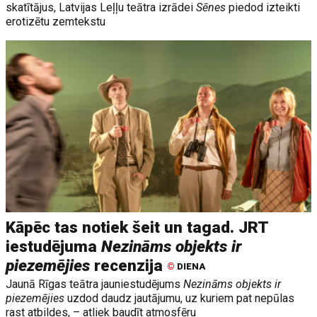
skatītājus, Latvijas Leļļu teātra izrādei
Sēnes
piedod izteikti
erotizētu zemtekstu
Kāpēc tas notiek šeit un tagad. JRT
iestudējuma
Nezināms objekts ir
piezemējies
recenzija
©
DIENA
Jaunā Rīgas teātra jauniestudējums
Nezināms objekts ir
piezemējies
uzdod daudz jautājumu, uz kuriem pat nepūlas
rast atbildes, – atliek baudīt atmosfēru