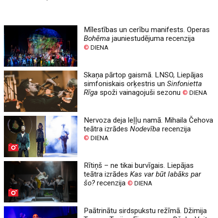
Mīlestības un cerību manifests. Operas
Bohēma
jauniestudējuma recenzija
©
DIENA
Skaņa pārtop gaismā. LNSO, Liepājas
simfoniskais orķestris un
Sinfonietta
Rīga
spoži vainagojuši sezonu
©
DIENA
Nervoza deja leļļu namā. Mihaila Čehova
teātra izrādes
Nodevība
recenzija
©
DIENA
Rītiņš – ne tikai burvīgais. Liepājas
teātra izrādes
Kas var būt labāks par
šo?
recenzija
©
DIENA
Paātrinātu sirdspukstu režīmā. Džimija