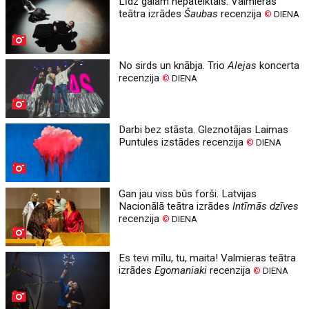
Līdz galam nepateiktais. Valmieras
teātra izrādes
Šaubas
recenzija
©
DIENA
No sirds un knābja. Trio
Alejas
koncerta
recenzija
©
DIENA
Darbi bez stāsta. Gleznotājas Laimas
Puntules izstādes recenzija
©
DIENA
Gan jau viss būs forši. Latvijas
Nacionālā teātra izrādes
Intīmās dzīves
recenzija
©
DIENA
Es tevi mīlu, tu, maita! Valmieras teātra
izrādes
Egomaniaki
recenzija
©
DIENA