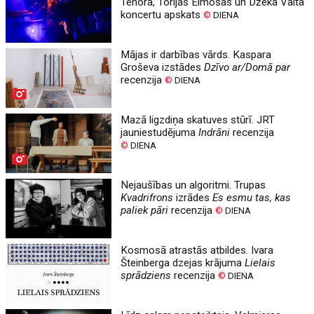
Tenora, Torijas Eimosas un Džeka Vaita
koncertu apskats
©
DIENA
Mājas ir darbības vārds. Kaspara
Groševa izstādes
Dzīvo ar/Domā par
recenzija
©
DIENA
Mazā ligzdiņa skatuves stūrī. JRT
jauniestudējuma
Indrāni
recenzija
©
DIENA
Nejaušības un algoritmi. Trupas
Kvadrifrons
izrādes
Es esmu tas, kas
paliek pāri
recenzija
©
DIENA
Kosmosā atrastās atbildes. Ivara
Šteinberga dzejas krājuma
Lielais
sprādziens
recenzija
©
DIENA