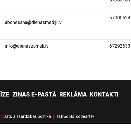
67000624
abonesana@dienasmediji.lv
info@dienaszurnali.lv
67292633
ĪZE
ZIŅAS E-PASTĀ
REKLĀMA
KONTAKTI
Datu aizsardzības politika
Izstrādāts:
codeart.lv