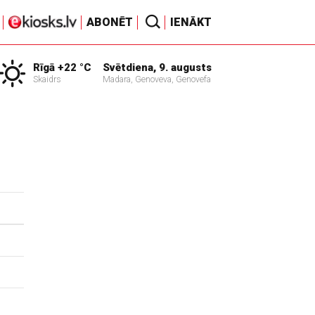
ABONĒT
IENĀKT
Rīgā +22 °C
Svētdiena, 9. augusts
Skaidrs
Madara, Genoveva, Genovefa