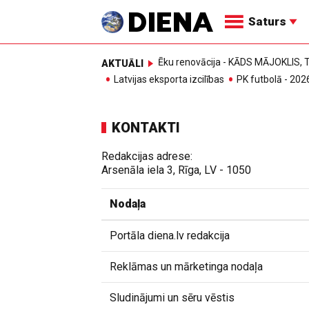
Saturs
Ēku renovācija - KĀDS MĀJOKLIS
AKTUĀLI
Latvijas eksporta izcilības
PK futbolā - 202
KONTAKTI
Redakcijas adrese:
Arsenāla iela 3, Rīga, LV - 1050
Nodaļa
Portāla diena.lv redakcija
Reklāmas un mārketinga nodaļa
Sludinājumi un sēru vēstis