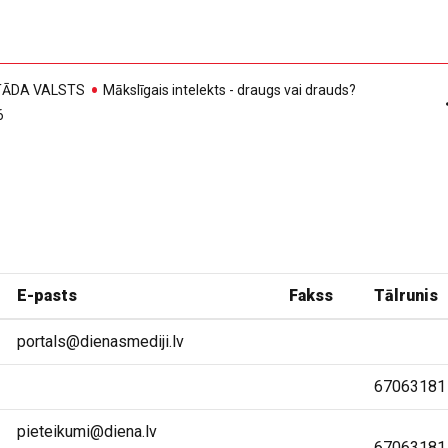
, TĀDA VALSTS
Mākslīgais intelekts - draugs vai drauds?
6
E-pasts
Fakss
Tālrunis
portals@dienasmediji.lv
67063181
pieteikumi@diena.lv
67063181