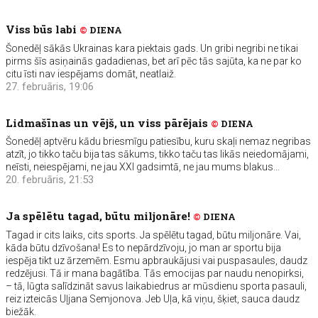
Viss būs labi
©
DIENA
Šonedēļ sākās Ukrainas kara piektais gads. Un gribi negribi ne tikai
pirms šīs asiņainās gadadienas, bet arī pēc tās sajūta, ka ne par ko
citu īsti nav iespējams domāt, neatlaiž.
27. februāris, 19:06
Lidmašīnas un vējš, un viss pārējais
©
DIENA
Šonedēļ aptvēru kādu briesmīgu patiesību, kuru skaļi nemaz negribas
atzīt, jo tikko taču bija tas sākums, tikko taču tas likās neiedomājami,
neīsti, neiespējami, ne jau XXI gadsimtā, ne jau mums blakus…
20. februāris, 21:53
Ja spēlētu tagad, būtu miljonāre!
©
DIENA
Tagad ir cits laiks, cits sports. Ja spēlētu tagad, būtu miljonāre. Vai,
kāda būtu dzīvošana! Es to nepārdzīvoju, jo man ar sportu bija
iespēja tikt uz ārzemēm. Esmu apbraukājusi vai puspasaules, daudz
redzējusi. Tā ir mana bagātība. Tās emocijas par naudu nenopirksi,
– tā, lūgta salīdzināt savus laikabiedrus ar mūsdienu sporta pasauli,
reiz izteicās Uļjana Semjonova. Jeb Uļa, kā viņu, šķiet, sauca daudz
biežāk.