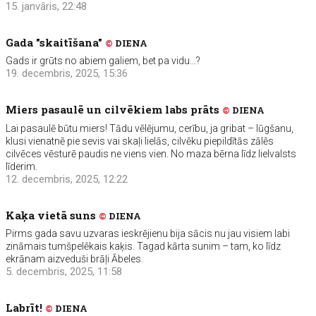
15. janvāris, 22:48
Gada "skaitīšana"
©
DIENA
Gads ir grūts no abiem galiem, bet pa vidu…?
19. decembris, 2025, 15:36
Miers pasaulē un cilvēkiem labs prāts
©
DIENA
Lai pasaulē būtu miers! Tādu vēlējumu, cerību, ja gribat – lūgšanu,
klusi vienatnē pie sevis vai skaļi lielās, cilvēku piepildītās zālēs
cilvēces vēsturē paudis ne viens vien. No maza bērna līdz lielvalsts
līderim.
12. decembris, 2025, 12:22
Kaķa vietā suns
©
DIENA
Pirms gada savu uzvaras ieskrējienu bija sācis nu jau visiem labi
zināmais tumšpelēkais kaķis. Tagad kārta sunim – tam, ko līdz
ekrānam aizveduši brāļi Ābeles.
5. decembris, 2025, 11:58
Labrīt!
©
DIENA