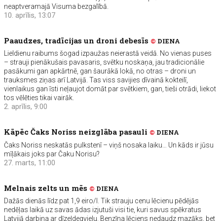
neaptveramajā Visuma bezgalībā.
10. aprīlis, 13:07
Paaudzes, tradīcijas un droni debesīs
©
DIENA
Lieldienu raibums šogad izpaužas neierastā veidā. No vienas puses
– strauji pienākušais pavasaris, svētku noskaņa, jau tradicionālie
pasākumi gan apkārtnē, gan šaurākā lokā, no otras – droni un
trauksmes ziņas arī Latvijā. Tas viss savijies dīvainā kokteilī,
vienlaikus gan īsti neļaujot domāt par svētkiem, gan, tieši otrādi, liekot
tos vēlēties tikai vairāk.
2. aprīlis, 9:00
Kāpēc Čaks Noriss neizglāba pasauli
©
DIENA
Čaks Noriss neskatās pulkstenī – viņš nosaka laiku… Un kāds ir jūsu
mīļākais joks par Čaku Norisu?
27. marts, 11:00
Melnais zelts un mēs
©
DIENA
Dažās dienās līdz pat 1,9 eiro/l. Tik strauju cenu lēcienu pēdējās
nedēļas laikā uz savas ādas izjutuši visi tie, kuri savus spēkratus
Latvijā darbina ar dīzeļdegvielu. Benzīna lēciens nedaudz mazāks, bet