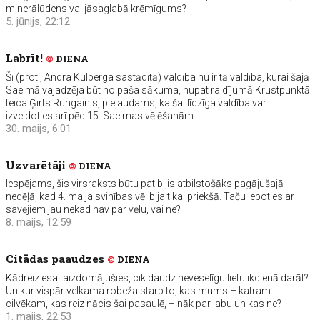
minerālūdens vai jāsaglabā krēmīgums?
5. jūnijs, 22:12
Labrīt!
©
DIENA
Šī (proti, Andra Kulberga sastādītā) valdība nu ir tā valdība, kurai šajā
Saeimā vajadzēja būt no paša sākuma, nupat raidījumā Krustpunktā
teica Ģirts Rungainis, pieļaudams, ka šai līdzīga valdība var
izveidoties arī pēc 15. Saeimas vēlēšanām.
30. maijs, 6:01
Uzvarētāji
©
DIENA
Iespējams, šis virsraksts būtu pat bijis atbilstošāks pagājušajā
nedēļā, kad 4. maija svinības vēl bija tikai priekšā. Taču lepoties ar
savējiem jau nekad nav par vēlu, vai ne?
8. maijs, 12:59
Citādas paaudzes
©
DIENA
Kādreiz esat aizdomājušies, cik daudz neveselīgu lietu ikdienā darāt?
Un kur vispār velkama robeža starp to, kas mums – katram
cilvēkam, kas reiz nācis šai pasaulē, – nāk par labu un kas ne?
1. maijs, 22:53