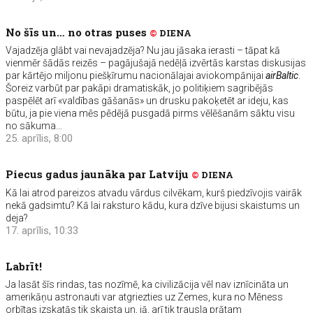
No šīs un… no otras puses
©
DIENA
Vajadzēja glābt vai nevajadzēja? Nu jau jāsaka ierasti – tāpat kā
vienmēr šādās reizēs – pagājušajā nedēļā izvērtās karstas diskusijas
par kārtējo miljonu piešķīrumu nacionālajai aviokompānijai
airBaltic
.
Šoreiz varbūt par pakāpi dramatiskāk, jo politiķiem sagribējās
paspēlēt arī «valdības gāšanās» un drusku pakoķetēt ar ideju, kas
būtu, ja pie viena mēs pēdējā pusgadā pirms vēlēšanām sāktu visu
no sākuma…
25. aprīlis, 8:00
Piecus gadus jaunāka par Latviju
©
DIENA
Kā lai atrod pareizos atvadu vārdus cilvēkam, kurš piedzīvojis vairāk
nekā gadsimtu? Kā lai raksturo kādu, kura dzīve bijusi skaistums un
deja?
17. aprīlis, 10:33
Labrīt!
Ja lasāt šīs rindas, tas nozīmē, ka civilizācija vēl nav iznīcināta un
amerikāņu astronauti var atgriezties uz Zemes, kura no Mēness
orbītas izskatās tik skaista un, jā, arī tik trausla prātam