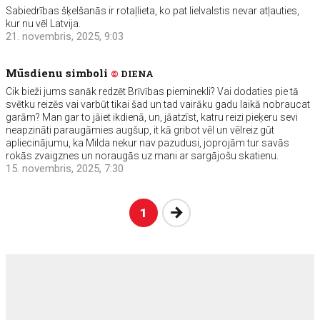
Sabiedrības šķelšanās ir rotaļlieta, ko pat lielvalstis nevar atļauties,
kur nu vēl Latvija.
21. novembris, 2025, 9:03
Mūsdienu simboli
©
DIENA
Cik bieži jums sanāk redzēt Brīvības pieminekli? Vai dodaties pie tā
svētku reizēs vai varbūt tikai šad un tad vairāku gadu laikā nobraucat
garām? Man gar to jāiet ikdienā, un, jāatzīst, katru reizi pieķeru sevi
neapzināti paraugāmies augšup, it kā gribot vēl un vēlreiz gūt
apliecinājumu, ka Milda nekur nav pazudusi, joprojām tur savās
rokās zvaigznes un noraugās uz mani ar sargājošu skatienu.
15. novembris, 2025, 7:30
Nākošā
1