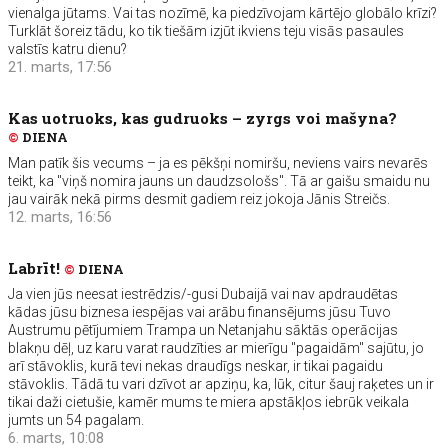
vienalga jūtams. Vai tas nozīmē, ka piedzīvojam kārtējo globālo krīzi?
Turklāt šoreiz tādu, ko tik tiešām izjūt ikviens teju visās pasaules
valstīs katru dienu?
21. marts, 17:56
Kas uotruoks, kas gudruoks – zyrgs voi mašyna?
©
DIENA
Man patīk šis vecums – ja es pēkšņi nomiršu, neviens vairs nevarēs
teikt, ka "viņš nomira jauns un daudzsološs". Tā ar gaišu smaidu nu
jau vairāk nekā pirms desmit gadiem reiz jokoja Jānis Streičs.
12. marts, 16:56
Labrīt!
©
DIENA
Ja vien jūs neesat iestrēdzis/-gusi Dubaijā vai nav apdraudētas
kādas jūsu biznesa iespējas vai arābu finansējums jūsu Tuvo
Austrumu pētījumiem Trampa un Netanjahu sāktās operācijas
blakņu dēļ, uz karu varat raudzīties ar mierīgu "pagaidām" sajūtu, jo
arī stāvoklis, kurā tevi nekas draudīgs neskar, ir tikai pagaidu
stāvoklis. Tādā tu vari dzīvot ar apziņu, ka, lūk, citur šauj raķetes un ir
tikai daži cietušie, kamēr mums te miera apstākļos iebrūk veikala
jumts un 54 pagalam.
6. marts, 10:08