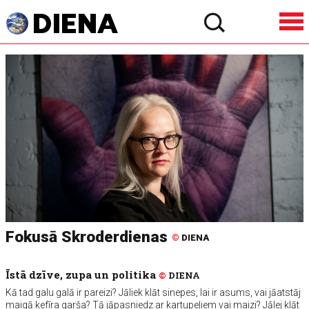
Fokusā Skroderdienas
©
DIENA
Īstā dzīve, zupa un politika
©
DIENA
Kā tad galu galā ir pareizi? Jāliek klāt sinepes, lai ir asums, vai jāatstāj
maigā kefīra garša? Tā jāpasniedz ar kartupeļiem vai maizi? Jālej klāt