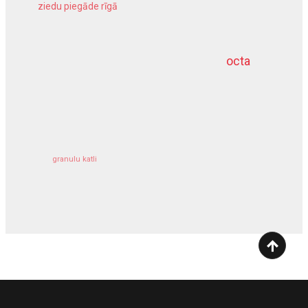
ziedu piegāde rīgā
meliorācijas darbi
octa
dziļurbums
kravu apdrošināšana
granulu katli
siltumsūknis