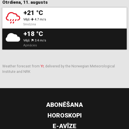
Otrdiena, 11. augusts
+21 °C
Vējš
4.7 m/s
Smidzina
+18 °C
Vējš
3.4 m/s
Apmācies
Weather forecast from
Yr
, delivered by the Norwegian Meteorological
Institute and NRK
ABONĒŠANA
HOROSKOPI
E-AVĪZE