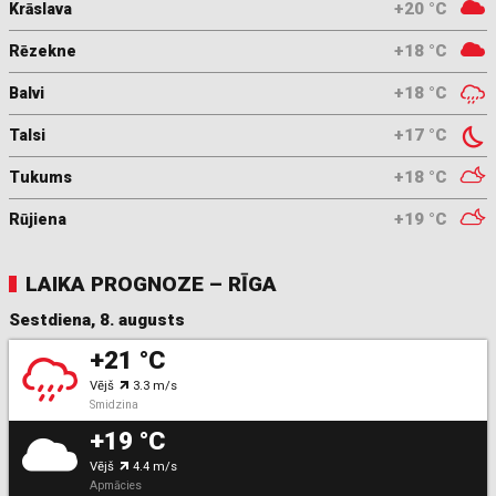
+20 °C
Krāslava
+18 °C
Rēzekne
+18 °C
Balvi
+17 °C
Talsi
+18 °C
Tukums
+19 °C
Rūjiena
LAIKA PROGNOZE – RĪGA
Sestdiena, 8. augusts
+21 °C
Vējš
3.3 m/s
Smidzina
+19 °C
Vējš
4.4 m/s
Apmācies