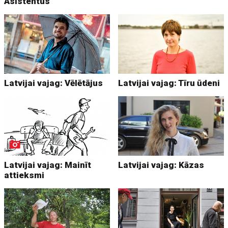
Asistentus
Latvijai vajag: Vēlētājus
Latvijai vajag: Tīru ūdeni
Latvijai vajag: Mainīt
Latvijai vajag: Kāzas
attieksmi