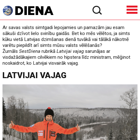
Ar savas valsts simtgadi lepojamies un pamazām jau esam
sākuši dzīvot lielo svinību gaidās. Bet ko mēs vēlētos, ja simts
kūku vietā Latvijas dzimšanas dienā tuvākā vai tālākā nākotnē
varētu piepildīt arī simts mūsu valsts vēlēšanās?
Žurnāls
SestDiena
rubrikā
Latvijai vajag
sarunājas ar
visdažādākajiem cilvēkiem no hipstera līdz ministram, mēģinot
noskaidrot, ko Latvijai visvairāk vajag.
LATVIJAI VAJAG