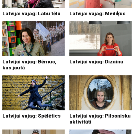
Latvijai vajag: Labu tēlu
Latvijai vajag: Mediķus
Latvijai vajag: Bērnus,
Latvijai vajag: Dizainu
kas jautā
Latvijai vajag: Spēlēties
Latvijai vajag: Pilsonisku
aktivitāti