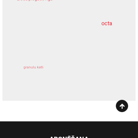
meliorācijas darbi
octa
dziļurbums
kravu apdrošināšana
granulu katli
siltumsūknis