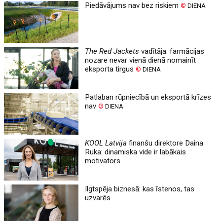
Piedāvājums nav bez riskiem
©
DIENA
The Red Jackets
vadītāja: farmācijas
nozare nevar vienā dienā nomainīt
eksporta tirgus
©
DIENA
Patlaban rūpniecībā un eksportā krīzes
nav
©
DIENA
KOOL Latvija
finanšu direktore Daina
Ruka: dinamiska vide ir labākais
motivators
Ilgtspēja biznesā: kas īstenos, tas
uzvarēs