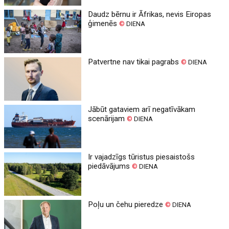
Daudz bērnu ir Āfrikas, nevis Eiropas
ģimenēs
©
DIENA
Patvertne nav tikai pagrabs
©
DIENA
Jābūt gataviem arī negatīvākam
scenārijam
©
DIENA
Ir vajadzīgs tūristus piesaistošs
piedāvājums
©
DIENA
Poļu un čehu pieredze
©
DIENA