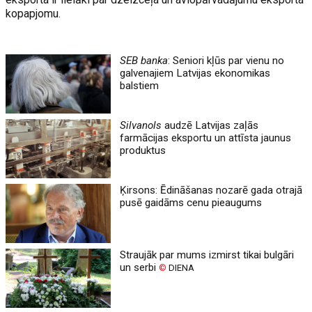
kopapjomu.
SEB banka
: Seniori kļūs par vienu no
galvenajiem Latvijas ekonomikas
balstiem
Silvanols
audzē Latvijas zaļās
farmācijas eksportu un attīsta jaunus
produktus
Ķirsons: Ēdināšanas nozarē gada otrajā
pusē gaidāms cenu pieaugums
Straujāk par mums izmirst tikai bulgāri
un serbi
©
DIENA