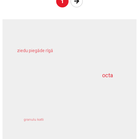
Nākošā
1
ziedu piegāde rīgā
meliorācijas darbi
octa
dziļurbums
kravu apdrošināšana
granulu katli
siltumsūknis