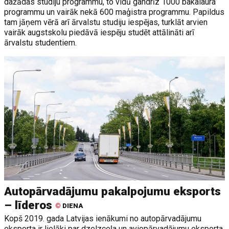
dažādas studiju programmu, to vidū gandrīz 1000 bakalaura
programmu un vairāk nekā 600 maģistra programmu. Papildus
tam jāņem vērā arī ārvalstu studiju iespējas, turklāt arvien
vairāk augstskolu piedāvā iespēju studēt attālināti arī
ārvalstu studentiem.
Autopārvadājumu pakalpojumu eksports
– līderos
©
DIENA
Kopš 2019. gada Latvijas ienākumi no autopārvadājumu
eksporta ir lielāki par dzelzceļa un aviopārvadājumu eksporta