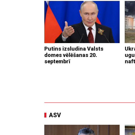
Putins izsludina Valsts
Ukra
domes vēlēšanas 20.
ugu
septembrī
naf
ASV