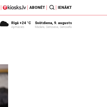
ABONĒT
IENĀKT
Rīgā +24 °C
Svētdiena, 9. augusts
Apmācies
Madara, Genoveva, Genovefa