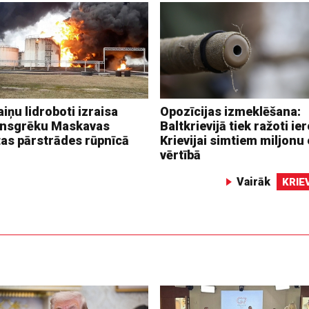
iņu lidroboti izraisa
Opozīcijas izmeklēšana:
nsgrēku Maskavas
Baltkrievijā tiek ražoti ier
tas pārstrādes rūpnīcā
Krievijai simtiem miljonu 
vērtībā
Vairāk
KRIE