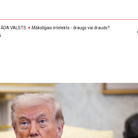
, TĀDA VALSTS
Mākslīgais intelekts - draugs vai drauds?
6