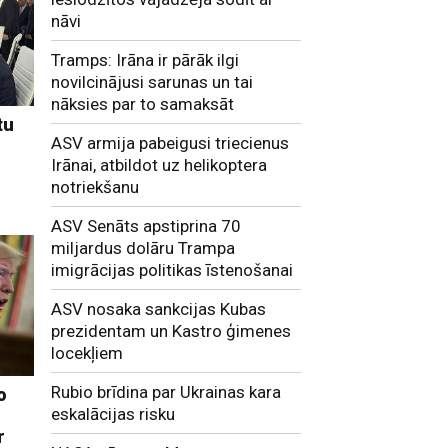
nāvi
Tramps: Irāna ir pārāk ilgi
novilcinājusi sarunas un tai
nāksies par to samaksāt
tu
ASV armija pabeigusi triecienus
Irānai, atbildot uz helikoptera
notriekšanu
ASV Senāts apstiprina 70
miljardus dolāru Trampa
imigrācijas politikas īstenošanai
ASV nosaka sankcijas Kubas
prezidentam un Kastro ģimenes
locekļiem
Rubio brīdina par Ukrainas kara
o
eskalācijas risku
r