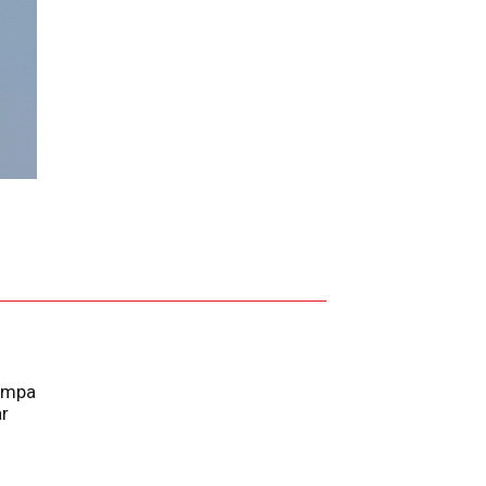
rampa
ar