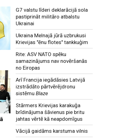
G7 valstu līderi deklarācijā sola
pastiprināt militāro atbalstu
Ukrainai
Ukraina Melnajā jūrā uzbrukusi
Krievijas "ēnu flotes" tankkuģim
Rite: ASV NATO spēku
samazinājums nav novēršanās
no Eiropas
Arī Francija iegādāsies Latvijā
izstrādāto pārtvērējdronu
sistēmu
Blaze
Stārmers Krievijas karakuģa
brīdinājuma šāvienus pie britu
jā
jahtas vērtē kā neapdomīgus
Vācijā gaidāms karstuma vilnis