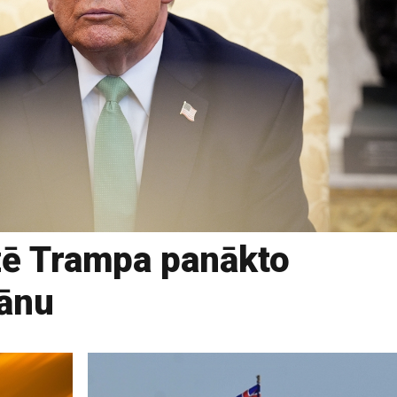
izē Trampa panākto
rānu