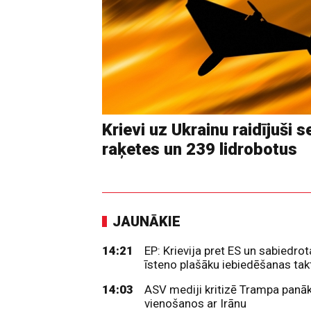
Krievi uz Ukrainu raidījuši 
raķetes un 239 lidrobotus
JAUNĀKIE
14:21
EP: Krievija pret ES un sabiedro
īsteno plašāku iebiedēšanas tak
14:03
ASV mediji kritizē Trampa panā
vienošanos ar Irānu