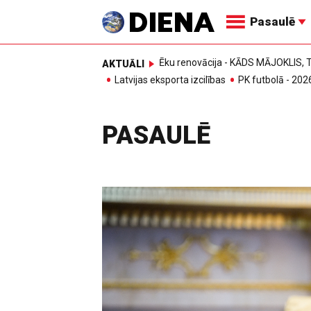
Pasaulē
Ēku renovācija - KĀDS MĀJOKLIS
AKTUĀLI
Latvijas eksporta izcilības
PK futbolā - 202
PASAULĒ