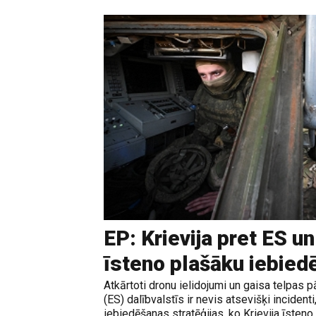
EP: Krievija pret ES u
īsteno plašāku iebied
Atkārtoti dronu ielidojumi un gaisa telpas
(ES) dalībvalstīs ir nevis atsevišķi incident
iebiedēšanas stratēģijas, ko Krievija īsteno