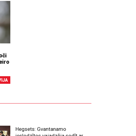
oči
eiro
VIJA
Hegsets: Gvantanamo
ieslodzītos vajadzēja sodīt ar