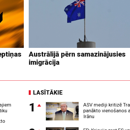
septiņas
Austrālijā pērn samazinājusies
imigrācija
LASĪTĀKIE
1
tajiem
ASV mediji kritizē T
tiku
panākto vienošanos 
Irānu
kto