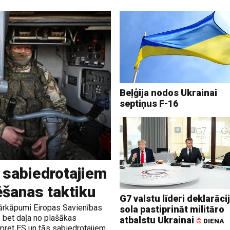
Beļģija nodos Ukrainai
septiņus F-16
n sabiedrotajiem
ēšanas taktiku
G7 valstu līderi deklarāci
 pārkāpumi Eiropas Savienības
sola pastiprināt militāro
i, bet daļa no plašākas
atbalstu Ukrainai
©
DIENA
 pret ES un tās sabiedrotajiem,