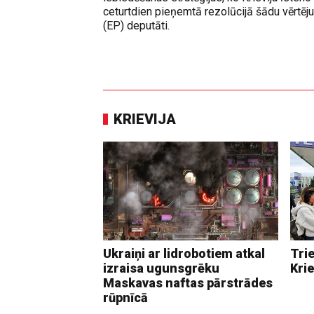
ceturtdien pieņemtā rezolūcijā šādu vērtē
(EP) deputāti.
KRIEVIJA
Ukraiņi ar lidrobotiem atkal
Trie
izraisa ugunsgrēku
Krie
Maskavas naftas pārstrādes
rūpnīcā