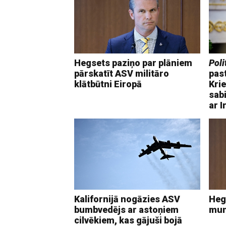
Hegsets paziņo par plāniem
Poli
pārskatīt ASV militāro
past
klātbūtni Eiropā
Krie
sabi
ar I
Kalifornijā nogāzies ASV
Heg
bumbvedējs ar astoņiem
mun
cilvēkiem, kas gājuši bojā