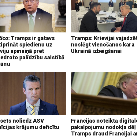
tico
: Tramps ir gatavs
Tramps: Krievijai vajadzē
iprināt spiedienu uz
noslēgt vienošanos kara
viju apmaiņā pret
Ukrainā izbeigšanai
edroto palīdzību saistībā
rānu
sets noliedz ASV
Francijas noteiktā digitāl
īcijas krājumu deficītu
pakalpojumu nodokļa dēļ
Tramps draud Francijai a