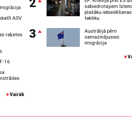
2
EP: Krievija pret ES u
sabiedrotajiem īsten
imigrācija
plašāku iebiedēšanas
skatīt ASV
taktiku
3
Austrālijā pērn
ņas raķetes
samazinājusies
imigrācija
s
V
 F-16
isa
rstrādes
Vairāk