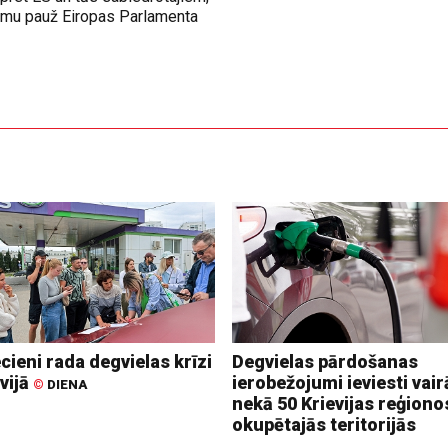
jumu pauž Eiropas Parlamenta
cieni rada degvielas krīzi
Degvielas pārdošanas
vijā
ierobežojumi ieviesti vair
©
DIENA
nekā 50 Krievijas reģiono
okupētajās teritorijās