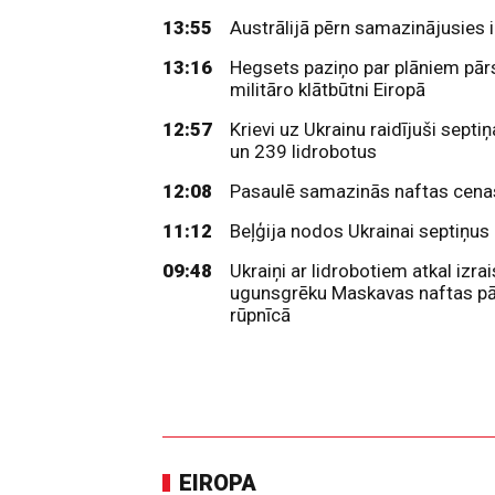
13:55
Austrālijā pērn samazinājusies 
13:16
Hegsets paziņo par plāniem pār
militāro klātbūtni Eiropā
12:57
Krievi uz Ukrainu raidījuši septi
un 239 lidrobotus
12:08
Pasaulē samazinās naftas cena
11:12
Beļģija nodos Ukrainai septiņus
09:48
Ukraiņi ar lidrobotiem atkal izra
ugunsgrēku Maskavas naftas pā
rūpnīcā
EIROPA