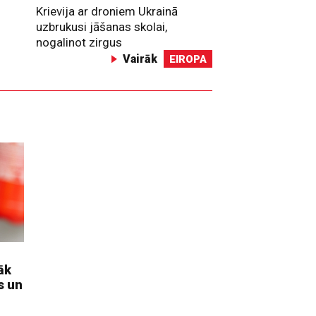
Krievija ar droniem Ukrainā
uzbrukusi jāšanas skolai,
nogalinot zirgus
Vairāk
EIROPA
āk
s un