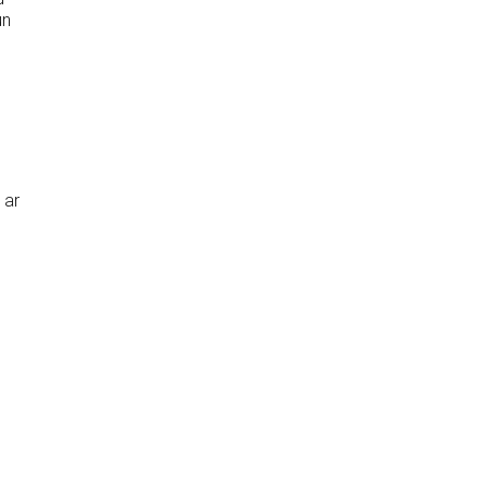
un
 ar