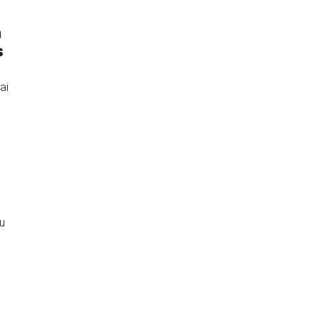
m
s
ai
a
s
u