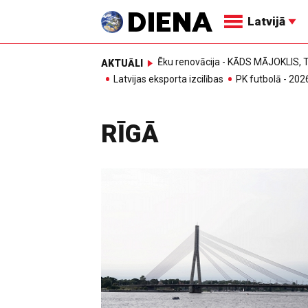
Latvijā
Ēku renovācija - KĀDS MĀJOKLIS
AKTUĀLI
Latvijas eksporta izcilības
PK futbolā - 202
RĪGĀ