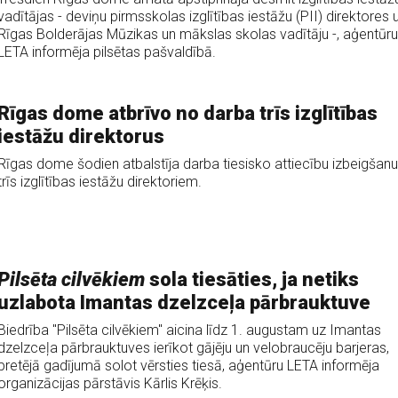
vadītājas - deviņu pirmsskolas izglītības iestāžu (PII) direktores 
Rīgas Bolderājas Mūzikas un mākslas skolas vadītāju -, aģentūru
LETA informēja pilsētas pašvaldībā.
Rīgas dome atbrīvo no darba trīs izglītības
iestāžu direktorus
Rīgas dome šodien atbalstīja darba tiesisko attiecību izbeigšanu
trīs izglītības iestāžu direktoriem.
Pilsēta cilvēkiem
sola tiesāties, ja netiks
uzlabota Imantas dzelzceļa pārbrauktuve
Biedrība "Pilsēta cilvēkiem" aicina līdz 1. augustam uz Imantas
dzelzceļa pārbrauktuves ierīkot gājēju un velobraucēju barjeras,
pretējā gadījumā solot vērsties tiesā, aģentūru LETA informēja
organizācijas pārstāvis Kārlis Krēķis.