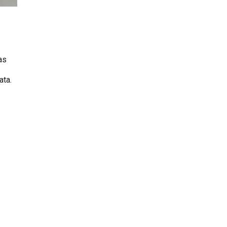
as
ata.