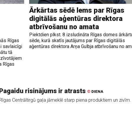
Ārkārtas sēdē lems par Rīgas
digitālās aģentūras direktora
atbrīvošanu no amata
Piektdien plkst. 8 izsludināta Rīgas domes ārkārt
nās Rīgas
sēde, kurā skatīs jautājums par Rīgas digitālās
 savlaicīgi
aģentūras direktora Arņa Gulbja atbrīvošanu no am
ātu tā
dzīvotājiem
a Rīgas
Pagaidu risinājums ir atrasts
©
DIENA
Rīgas Centrāltirgū gaļa jāmeklē starp piena produktiem un zivīm.