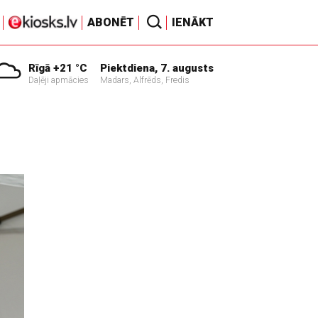
ABONĒT
IENĀKT
Rīgā +21 °C
Piektdiena, 7. augusts
Daļēji apmācies
Madars, Alfrēds, Fredis