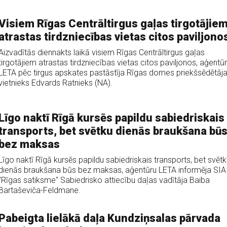
Visiem Rīgas Centrāltirgus gaļas tirgotājie
atrastas tirdzniecības vietas citos paviljono
Aizvadītās diennakts laikā visiem Rīgas Centrāltirgus gaļas
tirgotājiem atrastas tirdzniecības vietas citos paviljonos, aģentūr
LETA pēc tirgus apskates pastāstīja Rīgas domes priekšsēdētāj
vietnieks Edvards Ratnieks (NA).
Līgo naktī Rīgā kursēs papildu sabiedriskais
transports, bet svētku dienās braukšana bū
bez maksas
Līgo naktī Rīgā kursēs papildu sabiedriskais transports, bet svētk
dienās braukšana būs bez maksas, aģentūru LETA informēja SIA
"Rīgas satiksme" Sabiedrisko attiecību daļas vadītāja Baiba
Bartaševiča-Feldmane.
Pabeigta lielākā daļa Kundziņsalas pārvada