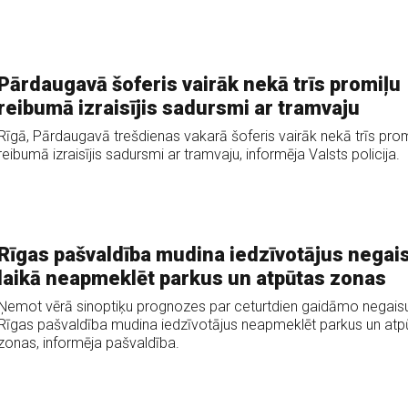
Pārdaugavā šoferis vairāk nekā trīs promiļu
reibumā izraisījis sadursmi ar tramvaju
Rīgā, Pārdaugavā trešdienas vakarā šoferis vairāk nekā trīs prom
reibumā izraisījis sadursmi ar tramvaju, informēja Valsts policija.
Rīgas pašvaldība mudina iedzīvotājus negai
laikā neapmeklēt parkus un atpūtas zonas
Ņemot vērā sinoptiķu prognozes par ceturtdien gaidāmo negaisu
Rīgas pašvaldība mudina iedzīvotājus neapmeklēt parkus un atp
zonas, informēja pašvaldība.