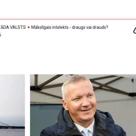
, TĀDA VALSTS
Mākslīgais intelekts - draugs vai drauds?
6