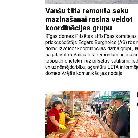
Vanšu tilta remonta seku
mazināšanai rosina veidot
koordinācijas grupu
Rīgas domes Pilsētas attīstības komitejas
priekšsēdētājs Edgars Bergholcs (AS) rosi
domē izveidot koordinācijas darba grupu, lai
sagatavotos Vanšu tilta remontam un mazin
iespējamo ietekmi uz pilsētas satiksmi, ie
un uzņēmējdarbību, aģentūru LETA informēj
domes Ārējās komunikācijas nodaļa.