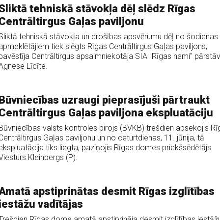
Sliktā tehniskā stāvokļa dēļ slēdz Rīgas
Centrāltirgus Gaļas paviljonu
Sliktā tehniskā stāvokļa un drošības apsvērumu dēļ no šodienas
apmeklētājiem tiek slēgts Rīgas Centrāltirgus Gaļas paviljons,
pavēstīja Centrāltirgus apsaimniekotāja SIA "Rīgas nami" pārstā
Agnese Līcīte.
Būvniecības uzraugi pieprasījuši pārtraukt
Centrāltirgus Gaļas paviljona ekspluatāciju
Būvniecības valsts kontroles birojs (BVKB) trešdien apsekojis Rī
Centrāltirgus Gaļas paviljonu un no ceturtdienas, 11. jūnija, tā
ekspluatācija tiks liegta, paziņojis Rīgas domes priekšsēdētājs
Viesturs Kleinbergs (P).
Amatā apstiprinātas desmit Rīgas izglītības
iestāžu vadītājas
Trešdien Rīgas dome amatā apstiprināja desmit izglītības iestāž