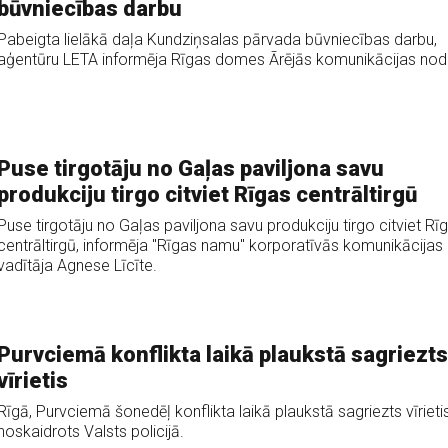
būvniecības darbu
Pabeigta lielākā daļa Kundziņsalas pārvada būvniecības darbu,
aģentūru LETA informēja Rīgas domes Ārējās komunikācijas nod
Puse tirgotāju no Gaļas paviljona savu
produkciju tirgo citviet Rīgas centrāltirgū
Puse tirgotāju no Gaļas paviljona savu produkciju tirgo citviet Rī
centrāltirgū, informēja "Rīgas namu" korporatīvās komunikācijas
vadītāja Agnese Līcīte.
Purvciemā konflikta laikā plaukstā sagriezts
vīrietis
Rīgā, Purvciemā šonedēļ konflikta laikā plaukstā sagriezts vīrietis
noskaidrots Valsts policijā.