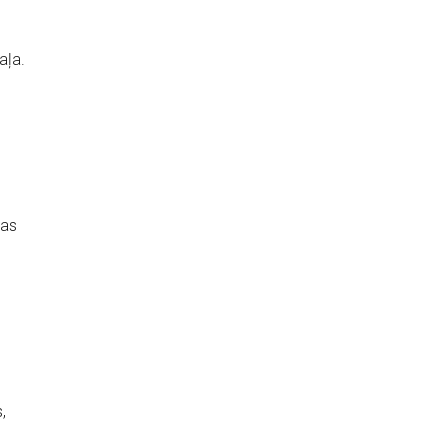
aļa.
gas
,